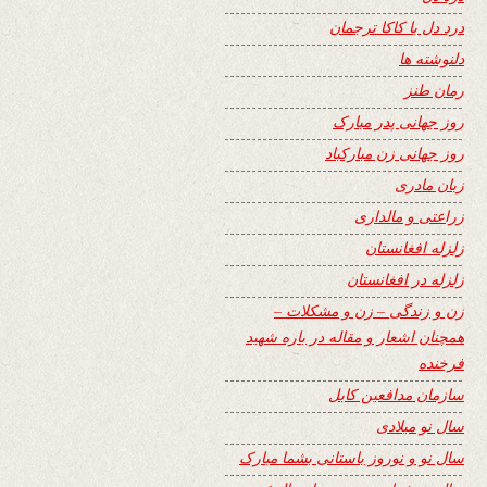
درد دل با کاکا ترجمان
دلنوشته ها
رمان طنز
روز جهانی پدر مبارک
روز جهانی زن مبارکباد
زبان مادری
زراعتی و مالداری
زلزله افغانستان
زلزله در افغانستان
زن و زندگی – زن و مشکلات –
همچنان اشعار و مقاله در باره شهید
فرخنده
سازمان مدافعین کابل
سال نو میلادی
سال نو و نوروز باستانی بشما مبارک