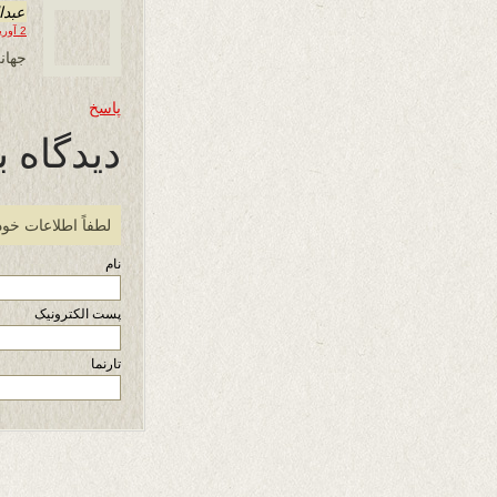
عبدا
2 آوریل 2021 در 19:08
جهان
پاسخ
دیدگاه ب
لطفاً اطلاعات خود
نام
پست الکترونیک
تارنما