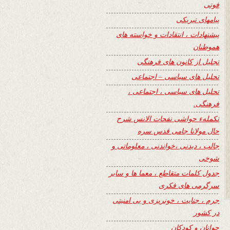
فوتی
پیامهای تبریکی
پیشنهادات ، انتقادات و خواسته های
هموطنان
تجلیل از کانون های فرهنگی
تحلیل های سیاسی – اجتماعی
تحلیل های سیاسی ، اجتماعی ،
فرهنگی.
تکملهء حواشی نفحات الانس شرح
حال مولانا جامی قدس سره
جالب ، دیدنی ،خواندنی ، معلوماتی و
شوخی
جدول کلمات متقاطع ، معما ها و سایر
سرگرمی های فکری
جرم ، جنایت ، خونریزی و بی امنیتی
در کشور
جوانان و کودکان