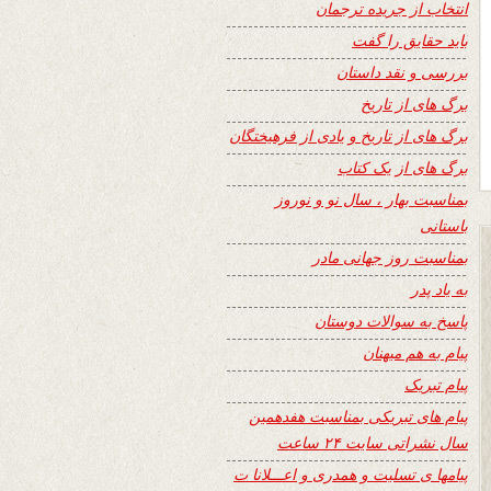
انتخاب از جریده ترجمان
باید حقایق را گفت
بررسی و نقد داستان
برگ های از تاریخ
برگ های از تاریخ و یادی از فرهیختگان
برگ های از یک کتاب
بمناسبت بهار ، سال نو و نوروز
باستانی
بمناسبت روز جهانی مادر
به یاد پدر
پاسخ به سوالات دوستان
پیام به هم میهنان
پیام تبریک
پیام های تبریکی بمناسبت هفدهمین
سال نشراتی سایت ۲۴ ساعت
پیامها ی تسلیت و همدری و اعـــلانا ت