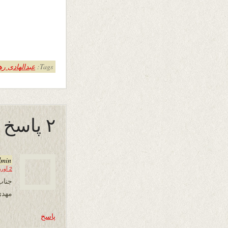
Tags:
عبدالهادی ره
۲ پاسخ به “بازار مستی”
dmin
2 آوریل 2021 در 14:44
جناب
مهدی
پاسخ