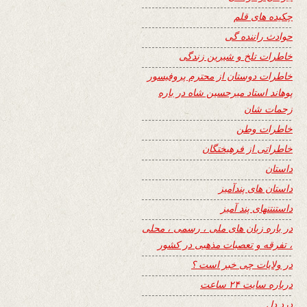
چکیده های قلم
حوادث راننده گی
خاطرات تلخ و شیرین زندگی
خاطرات دوستان از محترم پروفیسور
پوهاند استاد میرحسین شاه در باره
زحمات شان
خاطرات وطن
خاطراتی از فرهیختگان
داستان
داستان های پندآمیز
داستنتنهای پند آمیز
در باره زبان های ملی ، رسمی ، محلی
، تفرقه و تعصبات مذهبی در کشور
در ولایات چی خبر است ؟
درباره سایت ۲۴ ساعت
درد دل