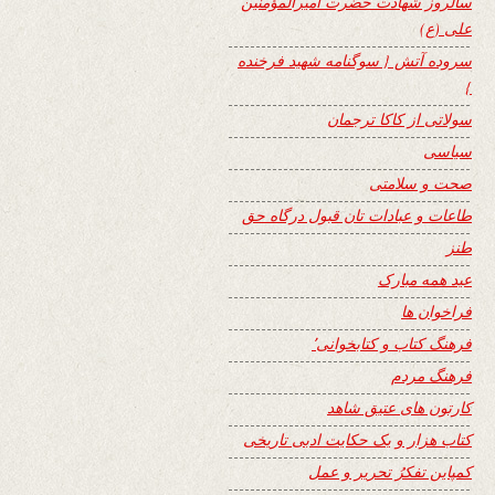
سالروز شهادت حضرت امیرالمؤمنین
علی (ع)
سروده آتش { سوگنامه شهید فرخنده
}
سولاتی از کاکا ترجمان
سیاسی
صحت و سلامتی
طاعات و عبادات تان قبول درگاه حق
طنز
عید همه مبارک
فراخوان ها
فرهنگ کتاب و کتابخوانی٬
فرهنگ مردم
کارتون های عتیق شاهد
کتاب هزار و یک حکایت ادبی تاریخی
کمپاین تفکرُ تحریر و عمل