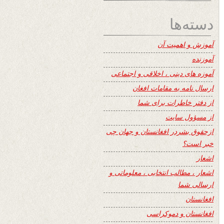
دسته‌ها
آموزش و اهمیت آن
آموزنده
آموزه های دینی ، اخلاقی و اجتماعی
ارسال نامه به مقامات افغان
از دفتر خاطرات برای شما
از مسؤول سایت
ازحقوق بشردر افغانستان و جهان چی
خبر است؟
اشعار
اشعار ، مطالب انتخابی ، معلوماتی و
ارسالی شما
افغانستان
افغانستان و دموکراسی