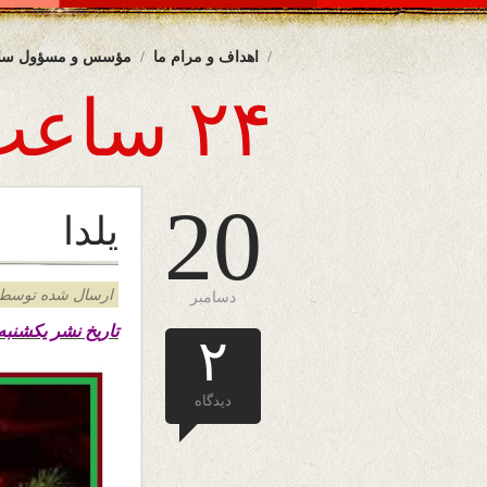
اهداف و مرام ما
مؤسس و مسؤول سا
۲۴ ساعت
20
یلدا
ارسال شده توسط admin د
دسامبر
تاریخ نشر یکشنبه ۳۰ قوس ۱۳۹۹ – ۲۰ دسامبر ۲۰۲۰ ه
۲
دیدگاه