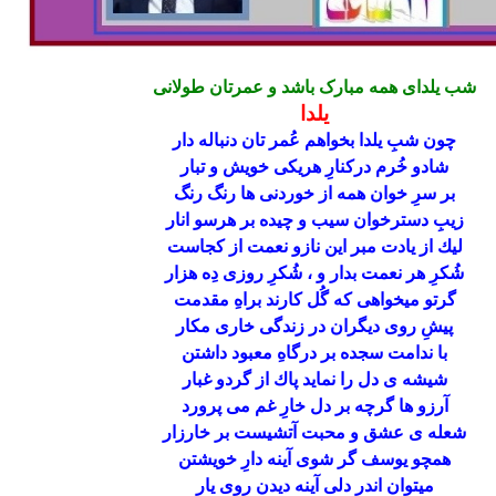
شب یلدای همه مبارک باشد و عمرتان طولانی
یلدا
چون شبِ يلدا بخواهم عُمر تان دنباله دار
شادو خُرم دركنارِ هريكى خويش و تبار
بر سرِ خوان همه از خوردنى ها رنگ رنگ
زيبِ دسترخوان سيب و چيده بر هرسو انار
ليك از يادت مبر اين نازو نعمت از كجاست
شُكرِ هر نعمت بدار و ، شُكرِ روزى دِه هزار
گرتو ميخواهى كه گُل كارند براهِ مقدمت
پيشِ روى ديگران در زندگى خارى مكار
با ندامت سجده بر درگاهِ معبود داشتن
شيشه ى دل را نمايد پاك از گردو غبار
آرزو ها گرچه بر دل خارِ غم مى پرورد
شعله ی عشق و محبت آتشيست بر خارزار
همچو يوسف گر شوى آينه دارِ خويشتن
ميتوان اندر دلى آينه ديدن روى يار