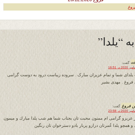
روغ
a
گفت:
لدای شما و تمام عزیزان مبارک . سروده زیباست درود به دوست گرامی
 فروغ . مهدی بشیر
 فروغ
گفت:
 عزيزو گرامى ام ممنون محبت تان بجناب شما هم شب يلدا مبارك و ميمون
و همچو يلدا عُمرتان درازو پربار بادو دسترخوان تان رنگين