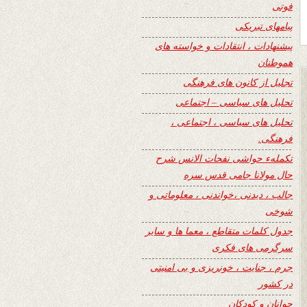
فوتی
پیامهای تبریکی
پیشنهادات ، انتقادات و خواسته های
هموطنان
تجلیل از کانون های فرهنگی
تحلیل های سیاسی – اجتماعی
تحلیل های سیاسی ، اجتماعی ،
فرهنگی.
تکملهء حواشی نفحات الانس شرح
حال مولانا جامی قدس سره
جالب ، دیدنی ،خواندنی ، معلوماتی و
شوخی
جدول کلمات متقاطع ، معما ها و سایر
سرگرمی های فکری
جرم ، جنایت ، خونریزی و بی امنیتی
در کشور
جوانان و کودکان