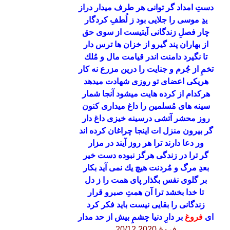
دستِ امداد گر توانى هر طرف ميدار دراز
يدِ موسى را جلايى بود ز لُطفِ كردگار
چار فصلِ زندگانى آيتيست از سوى حق
از بهاران پند گيرو از خزان ها ترس دار
تا نگيرد دامنت اندر قيامت مال و مُلك
تخمِ از جُرم و جنايت را درين مزرع نه كار
هریکی اعضای تو روزی شهادت ميدهد
هرکدام از كرده هايت ميشود آنجا شمار
سينه هاى مُسلمين را داغ ميدارى كنون
روز محشر آتشى درسينه خيزی داغ دار
گر بيرون منزل ات اينجا چراغان كرده اند
ور دعا دارند ترا هر روز آيند در مزار
گر ترا در زندگى هرگز نبوده دست‌ خیر
بعدِ مرگ و مُردنت هيچ يك نمى آيد بكار
بر گلوى نفس بگذار پاى همت را ز دل
تا خدا بخشد ترا آن همتِ صبرو قرار
زندگانى را بقايى نيست بايد فكر كرد
اى
فروغ
بر دارِ دنيا چشمِ بيش از حد مدار
فروغ 20/12.2020