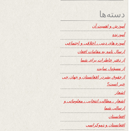
دسته‌ها
آموزش و اهمیت آن
آموزنده
آموزه های دینی ، اخلاقی و اجتماعی
ارسال نامه به مقامات افغان
از دفتر خاطرات برای شما
از مسؤول سایت
ازحقوق بشردر افغانستان و جهان چی
خبر است؟
اشعار
اشعار ، مطالب انتخابی ، معلوماتی و
ارسالی شما
افغانستان
افغانستان و دموکراسی