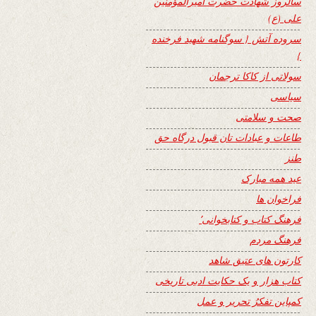
سالروز شهادت حضرت امیرالمؤمنین
علی (ع)
سروده آتش { سوگنامه شهید فرخنده
}
سولاتی از کاکا ترجمان
سیاسی
صحت و سلامتی
طاعات و عبادات تان قبول درگاه حق
طنز
عید همه مبارک
فراخوان ها
فرهنگ کتاب و کتابخوانی٬
فرهنگ مردم
کارتون های عتیق شاهد
کتاب هزار و یک حکایت ادبی تاریخی
کمپاین تفکرُ تحریر و عمل