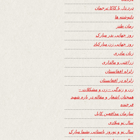
درد دل با کاکا ترجمان
دلنوشته ها
رمان طنز
روز جهانی پدر مبارک
روز جهانی زن مبارکباد
زبان مادری
زراعتی و مالداری
زلزله افغانستان
زلزله در افغانستان
زن و زندگی – زن و مشکلات –
همچنان اشعار و مقاله در باره شهید
فرخنده
سازمان مدافعین کابل
سال نو میلادی
سال نو و نوروز باستانی بشما مبارک