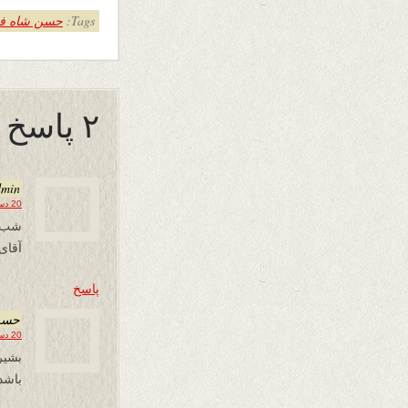
Tags:
حسن شاه ف
۲ پاسخ به “یلدا”
dmin
20 دسامبر 2020 در 16:51
شب ی
آقای
پاسخ
حسن
20 دسامبر 2020 در 23:58
بشير
باشد 