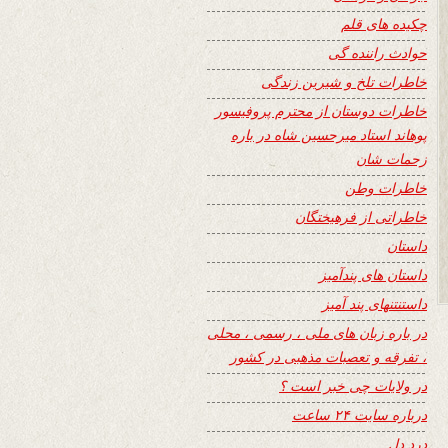
چکیده های قلم
حوادث راننده گی
خاطرات تلخ و شیرین زندگی
خاطرات دوستان از محترم پروفیسور
پوهاند استاد میرحسین شاه در باره
زحمات شان
خاطرات وطن
خاطراتی از فرهیختگان
داستان
داستان های پندآمیز
داستنتنهای پند آمیز
در باره زبان های ملی ، رسمی ، محلی
، تفرقه و تعصبات مذهبی در کشور
در ولایات چی خبر است ؟
درباره سایت ۲۴ ساعت
درد دل