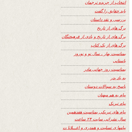
انتخاب از جریده ترجمان
باید حقایق را گفت
بررسی و نقد داستان
برگ های از تاریخ
برگ های از تاریخ و یادی از فرهیختگان
برگ های از یک کتاب
بمناسبت بهار ، سال نو و نوروز
باستانی
بمناسبت روز جهانی مادر
به یاد پدر
پاسخ به سوالات دوستان
پیام به هم میهنان
پیام تبریک
پیام های تبریکی بمناسبت هفدهمین
سال نشراتی سایت ۲۴ ساعت
پیامها ی تسلیت و همدری و اعـــلانا ت