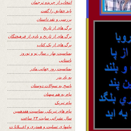
انتخاب از جریده ترجمان
باید حقایق را گفت
بررسی و نقد داستان
برگ های از تاریخ
برگ های از تاریخ و یادی از فرهیختگان
برگ های از یک کتاب
بمناسبت بهار ، سال نو و نوروز
باستانی
بمناسبت روز جهانی مادر
به یاد پدر
پاسخ به سوالات دوستان
پیام به هم میهنان
پیام تبریک
پیام های تبریکی بمناسبت هفدهمین
سال نشراتی سایت ۲۴ ساعت
پیامها ی تسلیت و همدری و اعـــلانا ت