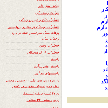
چکیده های قلم
ار
حوادث راننده گی
ر
خاطرات تلخ و شیرین زندگی
رم
دارم
خاطرات دوستان از محترم پروفیسور
پوهاند استاد میرحسین شاه در باره
ور
زحمات شان
ر
د
خاطرات وطن
اد
خاطراتی از فرهیختگان
داستان
ا
داستان های پندآمیز
ند
داستنتنهای پند آمیز
د
در باره زبان های ملی ، رسمی ، محلی
گد
، تفرقه و تعصبات مذهبی در کشور
د
در ولایات چی خبر است ؟
درباره سایت ۲۴ ساعت
درد دل