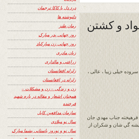
درد دل با کاکا ترجمان
دلنوشته ها
واد و كشتن
رمان طنز
روز جهانی پدر مبارک
روز جهانی زن مبارکباد
زبان مادری
زراعتی و مالداری
زلزله افغانستان
سروده خیلی زیبا ، عالی ،
زلزله در افغانستان
زن و زندگی – زن و مشکلات –
همچنان اشعار و مقاله در باره شهید
فرخنده
سازمان مدافعین کابل
 فرهيخته جناب مهدي جان
سال نو میلادی
يشه گي شان و شكران از
سال نو و نوروز باستانی بشما مبارک