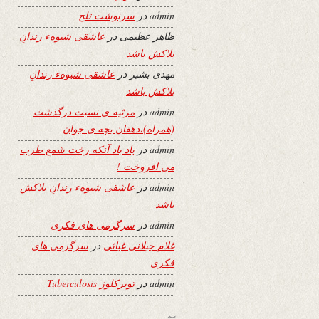
admin
در
سرنوشت تلخ
ظاهر عظیمی
در
عاشقی شیوهء رندانِ
بلاکش باشد
مهدی بشیر
در
عاشقی شیوهء رندانِ
بلاکش باشد
admin
در
مرثیه ی نسبت درگذشت
(همراه)،دهقان بچه ی جوان
admin
در
یاد باد آنکه رخت شمع طرب
می افروخت !
admin
در
عاشقی شیوهء رندانِ بلاکش
باشد
admin
در
سرگرمی های فکری
غلام جیلانی غیاثی
در
سرگرمی های
فکری
admin
در
توبرکلوز Tuberculosis