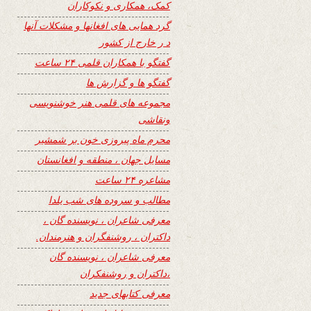
کمک، همکاری و نکوکاران
گرد همایی های افغانها و مشکلات آنها
د ر خارج از کشور
گفتگو با همکاران قلمی ۲۴ ساعت
گفتگو ها و گزارش ها
مجموعه های قلمی هنر خوشنویسی
ونقاشی
محرم ماه پیروزی خون بر شمشیر
مسایل جهان ، منطقه و افغانستان
مشاعره ۲۴ ساعت
مطالب و سروده های شب یلدا
معرفی شاعران ، نویسنده گان ،
داکتران ، روشنفگران و هنرمندان.
معرفی شاعران ، نویسنده گان
،داکتران و روشنفکران
معرفی کتابهای جدید