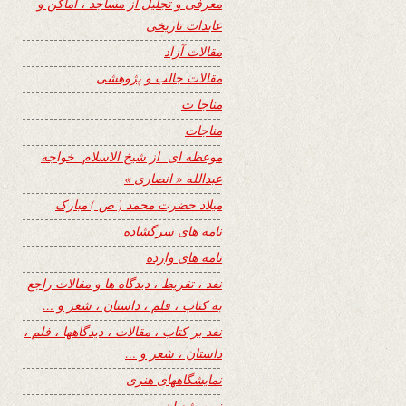
معرفی و تجلیل از مساجد ، اماکن و
عابدات تاریخی
مقالات آزاد
مقالات جالب و پژوهشی
مناجا ت
مناجات
موعظه ای از شیخ الاسلام خواجه
عبدالله « انصاری »
میلاد حضرت محمد ( ص ) مبارک
نامه های سرگشاده
نامه های وارده
نفد ، تقریظ ، دیدگاه ها و مقالات راجع
به کتاب ، فلم ، داستان ، شعر و …
نفد بر کتاب ، مقالات ، دیدگاهها ، فلم ،
داستان ، شعر و …
نمایشگاههای هنری
نیمه شعبان