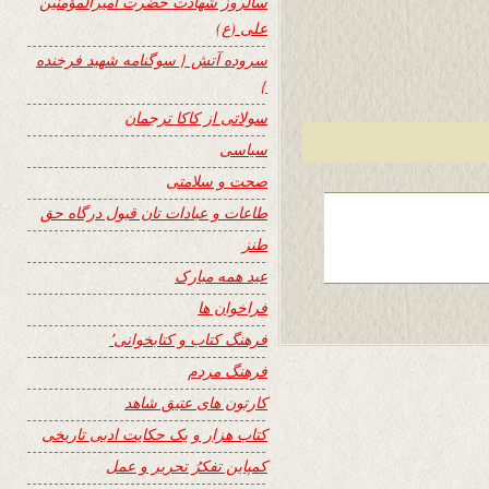
سالروز شهادت حضرت امیرالمؤمنین
علی (ع)
سروده آتش { سوگنامه شهید فرخنده
}
سولاتی از کاکا ترجمان
سیاسی
صحت و سلامتی
طاعات و عبادات تان قبول درگاه حق
طنز
عید همه مبارک
فراخوان ها
فرهنگ کتاب و کتابخوانی٬
فرهنگ مردم
کارتون های عتیق شاهد
کتاب هزار و یک حکایت ادبی تاریخی
کمپاین تفکرُ تحریر و عمل