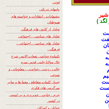
فوتی
پیامهای تبریکی
شير
پیشنهادات ، انتقادات و خواسته های
لگد )
هموطنان
تجلیل از کانون های فرهنگی
فت
تحلیل های سیاسی – اجتماعی
فت
تحلیل های سیاسی ، اجتماعی ،
ان
فرهنگی.
ن
تکملهء حواشی نفحات الانس شرح
ه
حال مولانا جامی قدس سره
ه
جالب ، دیدنی ،خواندنی ، معلوماتی و
شوخی
يم
است
جدول کلمات متقاطع ، معما ها و سایر
است
سرگرمی های فکری
ن
جرم ، جنایت ، خونریزی و بی امنیتی
ن
در کشور
جوانان و کودکان