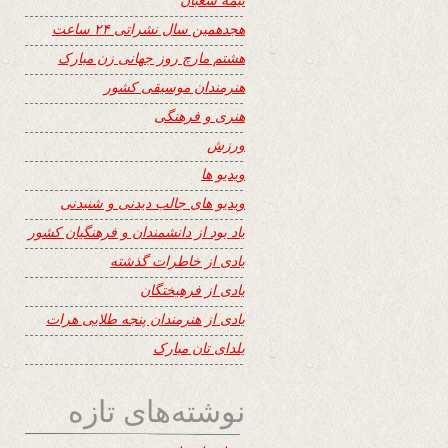
هجدهمین سال نشراتی ۲۴ ساعت
هشتم مارچ روز جهانی زن مبارک
هنرمندان موسیقی کشور
هنری و فرهنگی
ورزش
ویدیو ها
ویدیو های جالب دیدنی و شنیدنی
یاد بود از دانشمندان و فرهنگیان کشور
یادی از خاطرات گذشته
یادی از فرهیختگان
یادی از هنرمندان پنجه طلایی هرات
یلدای تان مبارک
نوشته‌های تازه