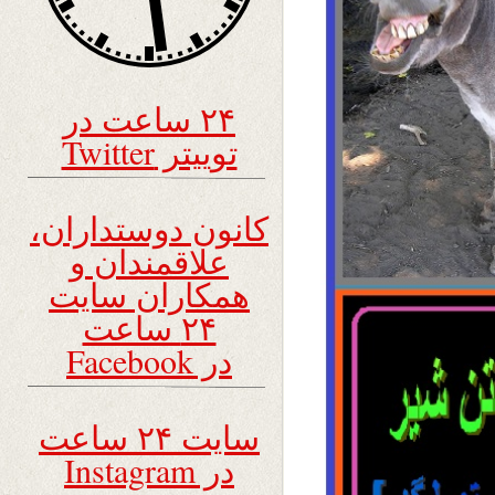
۲۴ ساعت در
توییتر Twitter
کانون دوستداران،
علاقمندان و
همکاران سایت
۲۴ ساعت
در Facebook
سایت ۲۴ ساعت
در Instagram