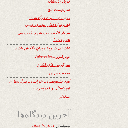
فریادِ عاشقانه
سرنوشت تلخ
مرثیه ی نسبت درگذشت
(همراه)،دهقان بچه ی جوان
یاد باد آنکه رخت شمع طرب می
افروخت !
عاشقی شیوهء رندانِ بلاکش باشد
توبرکلوز Tuberculosis
سرگرمی های فکری
صحبت پیران
لوی پشتونستان، خراسان، هزارستان،
تورکستان و فدرالیزم !
نمکدان
آخرین دیدگاه‌ها
admin
در
فریادِ عاشقانه