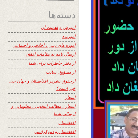
دسته‌ها
آموزش و اهمیت آن
آموزنده
آموزه های دینی ، اخلاقی و اجتماعی
ارسال نامه به مقامات افغان
از دفتر خاطرات برای شما
از مسؤول سایت
ازحقوق بشردر افغانستان و جهان چی
خبر است؟
اشعار
اشعار ، مطالب انتخابی ، معلوماتی و
ارسالی شما
افغانستان
افغانستان و دموکراسی