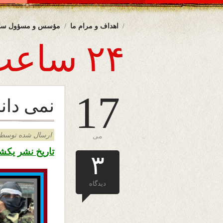
اهداف و مرام ما
مؤسس و مسؤول سا
۲۴ ساعت
17
نمی دان
ارسال شده توسط admin د
می
تاریخ نشر یکشنبه ۲۸ ثور ۱۳۹۹ – ۱۷ می 
۳
دیدگاه