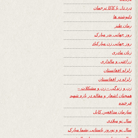
درد دل با کاکا ترجمان
دلنوشته ها
رمان طنز
روز جهانی پدر مبارک
روز جهانی زن مبارکباد
زبان مادری
زراعتی و مالداری
زلزله افغانستان
زلزله در افغانستان
زن و زندگی – زن و مشکلات –
همچنان اشعار و مقاله در باره شهید
فرخنده
سازمان مدافعین کابل
سال نو میلادی
سال نو و نوروز باستانی بشما مبارک