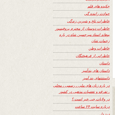
چکیده های قلم
حوادث راننده گی
خاطرات تلخ و شیرین زندگی
خاطرات دوستان از محترم پروفیسور
پوهاند استاد میرحسین شاه در باره
زحمات شان
خاطرات وطن
خاطراتی از فرهیختگان
داستان
داستان های پندآمیز
داستنتنهای پند آمیز
در باره زبان های ملی ، رسمی ، محلی
، تفرقه و تعصبات مذهبی در کشور
در ولایات چی خبر است ؟
درباره سایت ۲۴ ساعت
درد دل