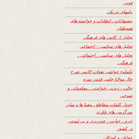
فوتی
پیامهای تبریکی
پیشنهادات ، انتقادات و خواسته های
هموطنان
تجلیل از کانون های فرهنگی
تحلیل های سیاسی – اجتماعی
تحلیل های سیاسی ، اجتماعی ،
فرهنگی.
تکملهء حواشی نفحات الانس شرح
حال مولانا جامی قدس سره
جالب ، دیدنی ،خواندنی ، معلوماتی و
شوخی
جدول کلمات متقاطع ، معما ها و سایر
سرگرمی های فکری
جرم ، جنایت ، خونریزی و بی امنیتی
در کشور
جوانان و کودکان