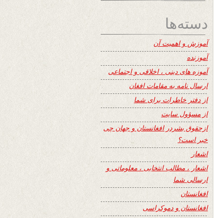
دسته‌ها
آموزش و اهمیت آن
آموزنده
آموزه های دینی ، اخلاقی و اجتماعی
ارسال نامه به مقامات افغان
از دفتر خاطرات برای شما
از مسؤول سایت
ازحقوق بشردر افغانستان و جهان چی
خبر است؟
اشعار
اشعار ، مطالب انتخابی ، معلوماتی و
ارسالی شما
افغانستان
افغانستان و دموکراسی