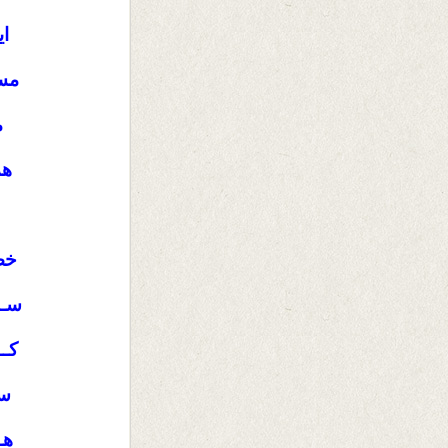
ای
مسـ
م
هم
خصـ
ســ
کــ
سـ
هـ