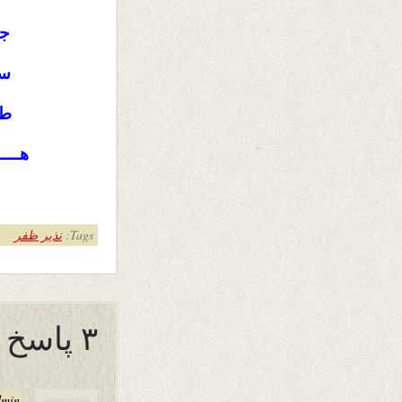
جن
سـ
طا
هــــ
Tags:
نذیر ظفر
۳ پاسخ به “نمی دانستیم”
dmin