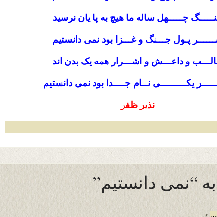
ـــــگ چـــــهل ساله ما هیچ به پا یان نرسید
ـــــر پـول جـــنگ و غـــزا بود نمی دانستیم
لـــب و داعـــش و اشـــرار همه یک بدن اند
ـــــر یکـــــــــی نــام جــــدا بود نمی دانستیم
نذیر ظفر
a
گفت: