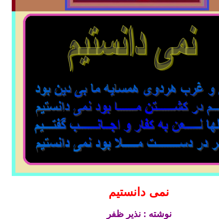
نمی دانستیم
نوشته : نذیر ظفر