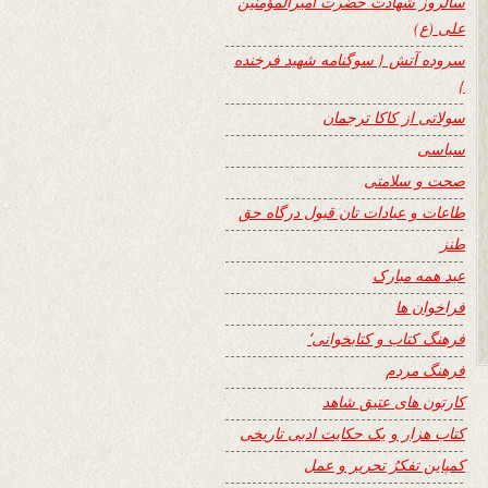
سالروز شهادت حضرت امیرالمؤمنین
علی (ع)
سروده آتش { سوگنامه شهید فرخنده
}
سولاتی از کاکا ترجمان
سیاسی
صحت و سلامتی
طاعات و عبادات تان قبول درگاه حق
طنز
عید همه مبارک
فراخوان ها
فرهنگ کتاب و کتابخوانی٬
فرهنگ مردم
کارتون های عتیق شاهد
کتاب هزار و یک حکایت ادبی تاریخی
کمپاین تفکرُ تحریر و عمل