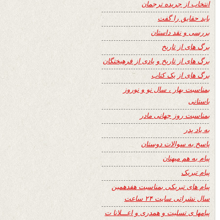
انتخاب از جریده ترجمان
باید حقایق را گفت
بررسی و نقد داستان
برگ های از تاریخ
برگ های از تاریخ و یادی از فرهیختگان
برگ های از یک کتاب
بمناسبت بهار ، سال نو و نوروز
باستانی
بمناسبت روز جهانی مادر
به یاد پدر
پاسخ به سوالات دوستان
پیام به هم میهنان
پیام تبریک
پیام های تبریکی بمناسبت هفدهمین
سال نشراتی سایت ۲۴ ساعت
پیامها ی تسلیت و همدری و اعـــلانا ت