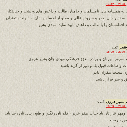
 به همسایه های نامسلمان و حامیان طالب و داعش های وحشی و جنایتکار .
 به نذیر جان ظفر و سروده عالی و مملو از احساس شان. خداونددولتمندان
 افغانستان را با طالب و داعش نابود نماید. مهدی بشیر
ظفر
گفت:
 سرور مهربان و برادر معزز فرهنگي مهدي جان بشير هروي
ات و طاعات قبول باد و دور از گزند باشيد
ن محبت بيكران تانم
 و سر فراز باشيد
 بشیر هروی
گفت:
ومهر نثار تان باد جناب ظفر عزیز ، قلم تان رنگین و طبع زیبای تان رسا باد.
رض حرمت
 بشیر هروی