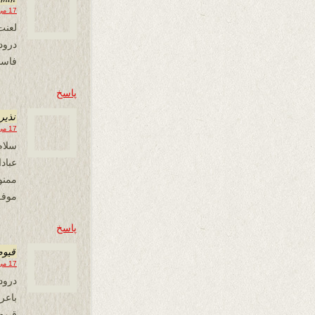
17 می 2020 در 14:42
لعنت
درود
فاسد
پاسخ
نذير
17 می 2020 در 15:00
سلام
عباد
ممنو
موفق
پاسخ
قیوم
17 می 2020 در 18:39
درود 
باع
قیوم