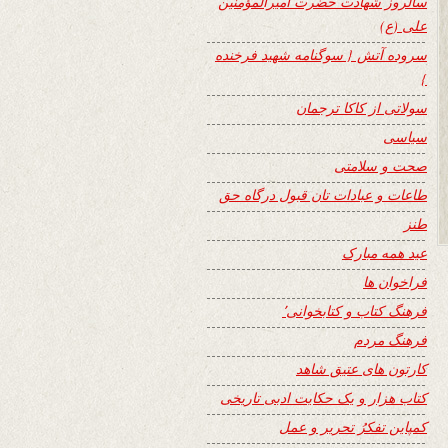
سالروز شهادت حضرت امیرالمؤمنین
علی (ع)
سروده آتش { سوگنامه شهید فرخنده
}
سولاتی از کاکا ترجمان
سیاسی
صحت و سلامتی
طاعات و عبادات تان قبول درگاه حق
طنز
عید همه مبارک
فراخوان ها
فرهنگ کتاب و کتابخوانی٬
فرهنگ مردم
کارتون های عتیق شاهد
کتاب هزار و یک حکایت ادبی تاریخی
کمپاین تفکرُ تحریر و عمل