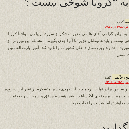
a
گفت:
 به برادر گرامی آقای عالمی عزیز ، تشکر از سروده زیبا تان . واقعآ کرونا
 نیست و باید هموطنان عزیز ما آنرا جدی بگیرند . انشالله این ویروس از
یرود . خداوند ویروسهای داخلی کشور ما را نابود کند. آمین یارب العالمین.
 بشیر
ون عالمی
گفت:
 و سپاس برادر نهایت ارجمند جناب مهدی بشیر متشکرم از نشر این سروده
در سایت زیبا و پرمحتوای 24 ساعت. شما همیشه موفق و سرفراز و صحتمند
د خداوند تمام بشریت را نجات دهد.
گذارید