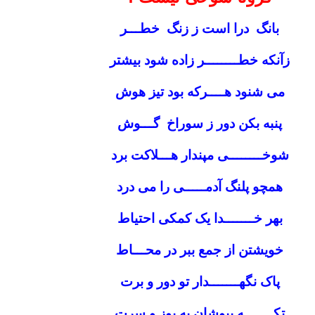
بانگ درا است ز زنگ خطـــر
زآنکه خطــــــــر زاده شود بیشتر
می شنود هــــرکه بود تیز هوش
پنبه بکن دور ز سوراخ گـــوش
شوخــــــــی مپندار هـــلاکت برد
همچو پلنگ آدمـــــی را می درد
بهر خـــــــدا یک کمکی احتیاط
خویشتن از جمع ببر در محـــاط
پاک نگهـــــــدار تو دور و برت
تکـــــــه بپوشان به پوز و سرت