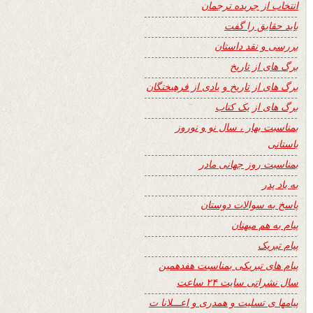
انتخاب از جریده ترجمان
باید حقایق را گفت
بررسی و نقد داستان
برگ های از تاریخ
برگ های از تاریخ و یادی از فرهیختگان
برگ های از یک کتاب
بمناسبت بهار ، سال نو و نوروز
باستانی
بمناسبت روز جهانی مادر
به یاد پدر
پاسخ به سوالات دوستان
پیام به هم میهنان
پیام تبریک
پیام های تبریکی بمناسبت هفدهمین
سال نشراتی سایت ۲۴ ساعت
پیامها ی تسلیت و همدری و اعـــلانا ت