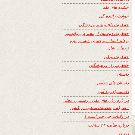
چکیده های قلم
حوادث راننده گی
خاطرات تلخ و شیرین زندگی
خاطرات دوستان از محترم پروفیسور
پوهاند استاد میرحسین شاه در باره
زحمات شان
خاطرات وطن
خاطراتی از فرهیختگان
داستان
داستان های پندآمیز
داستنتنهای پند آمیز
در باره زبان های ملی ، رسمی ، محلی
، تفرقه و تعصبات مذهبی در کشور
در ولایات چی خبر است ؟
درباره سایت ۲۴ ساعت
درد دل