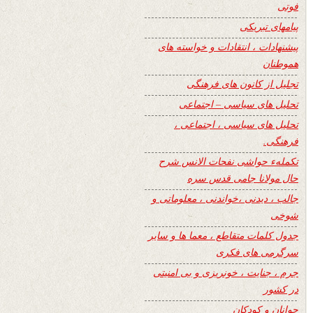
فوتی
پیامهای تبریکی
پیشنهادات ، انتقادات و خواسته های
هموطنان
تجلیل از کانون های فرهنگی
تحلیل های سیاسی – اجتماعی
تحلیل های سیاسی ، اجتماعی ،
فرهنگی.
تکملهء حواشی نفحات الانس شرح
حال مولانا جامی قدس سره
جالب ، دیدنی ،خواندنی ، معلوماتی و
شوخی
جدول کلمات متقاطع ، معما ها و سایر
سرگرمی های فکری
جرم ، جنایت ، خونریزی و بی امنیتی
در کشور
جوانان و کودکان