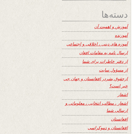
دسته‌ها
آموزش و اهمیت آن
آموزنده
آموزه های دینی ، اخلاقی و اجتماعی
ارسال نامه به مقامات افغان
از دفتر خاطرات برای شما
از مسؤول سایت
ازحقوق بشردر افغانستان و جهان چی
خبر است؟
اشعار
اشعار ، مطالب انتخابی ، معلوماتی و
ارسالی شما
افغانستان
افغانستان و دموکراسی