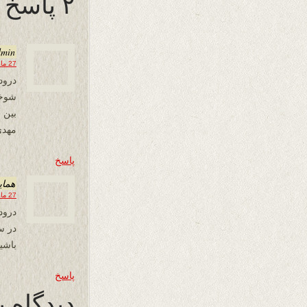
۲ پاسخ به “کرونا شوخی نیست :”
dmin
27 مارس 2020 در 00:10
درود
شوخی
بین م
مهدی
پاسخ
همای
27 مارس 2020 در 00:31
درود
باشی
پاسخ
دیدگاه ب