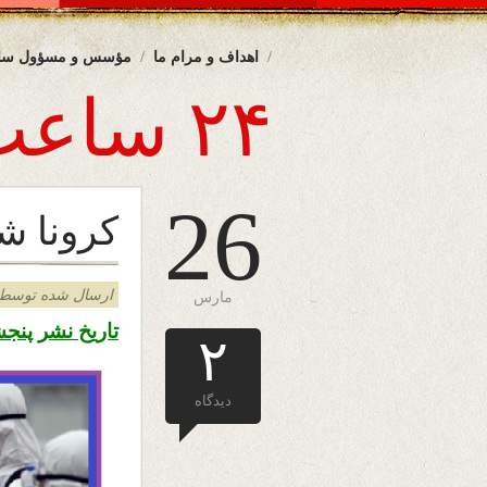
اهداف و مرام ما
مؤسس و مسؤول سا
۲۴ ساعت
26
کرونا ش
ارسال شده توسط admin د
مارس
تاریخ نشر پنجشنبه هفتم ح
۲
دیدگاه