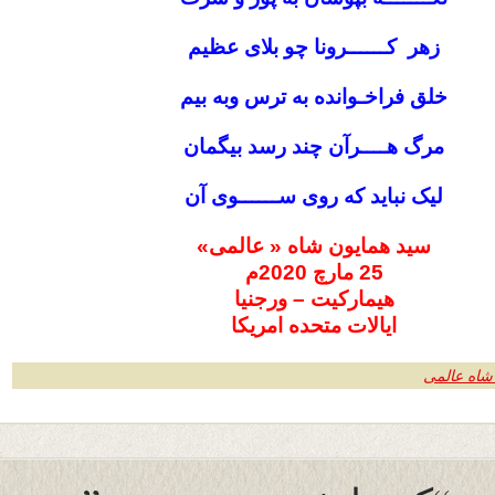
زهر کــــــرونا چو بلای عظیم
خلق فراخـوانده به ترس وبه بیم
مرگ هــــرآن چند رسد بیگمان
لیک نباید که روی ســــــوی آن
سید همایون شاه « عالمی»
25 مارچ 2020م
هیمارکیت – ورجنیا
ایالات متحده امریکا
شاه عالمی