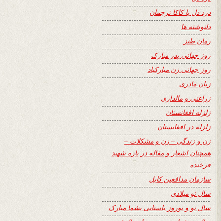
درد دل با کاکا ترجمان
دلنوشته ها
رمان طنز
روز جهانی پدر مبارک
روز جهانی زن مبارکباد
زبان مادری
زراعتی و مالداری
زلزله افغانستان
زلزله در افغانستان
زن و زندگی – زن و مشکلات –
همچنان اشعار و مقاله در باره شهید
فرخنده
سازمان مدافعین کابل
سال نو میلادی
سال نو و نوروز باستانی بشما مبارک