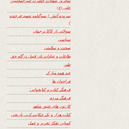
سالروز شهادت حضرت امیرالمؤمنین
علی (ع)
سروده آتش { سوگنامه شهید فرخنده
}
سولاتی از کاکا ترجمان
سیاسی
صحت و سلامتی
طاعات و عبادات تان قبول درگاه حق
طنز
عید همه مبارک
فراخوان ها
فرهنگ کتاب و کتابخوانی٬
فرهنگ مردم
کارتون های عتیق شاهد
کتاب هزار و یک حکایت ادبی تاریخی
کمپاین تفکرُ تحریر و عمل