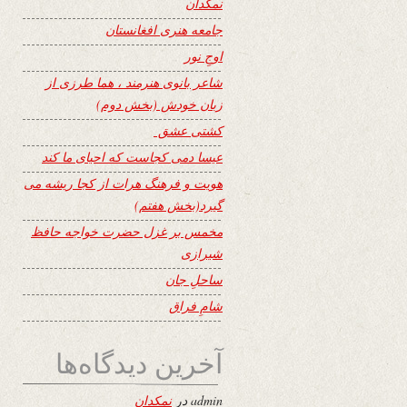
نمکدان
جامعه هنری افغانستان
اوجِ نور
شاعر بانوی هنرمند ، هما طرزی از
زبان خودش (بخش دوم)
کشتی عشق
عیسا دمی کجاست که احیای ما کند
هویت و فرهنگ هرات از کجا ریشه می
گیرد(بخش هفتم)
مخمس بر غزل حضرت خواجه حافظ
شیرازی
ساحلِ جان
شامِ فراق
آخرین دیدگاه‌ها
admin
در
نمکدان