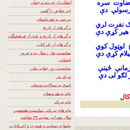
ضاوت سره
انتخاب از جریده ترجمان
 رسولې دې
باید حقایق را گفت
بررسی و نقد داستان
لک نفرت لري
برگ های از تاریخ
 هير کړې دې
برگ های از تاریخ و یادی از فرهیختگان
برگ های از یک کتاب
لوټول کوي
لام کړې دې
بمناسبت بهار ، سال نو و نوروز
باستانی
مانې ځينې
بمناسبت روز جهانی مادر
لګو لی دې
به یاد پدر
پاسخ به سوالات دوستان
پیام به هم میهنان
پیام تبریک
پیام های تبریکی بمناسبت هفدهمین
سال نشراتی سایت ۲۴ ساعت
پیامها ی تسلیت و همدری و اعـــلانا ت