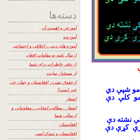
دسته‌ها
آموزش و اهمیت آن
آموزنده
آموزه های دینی ، اخلاقی و اجتماعی
ارسال نامه به مقامات افغان
از دفتر خاطرات برای شما
از مسؤول سایت
ازحقوق بشردر افغانستان و جهان چی
مو شپې دي
خبر است؟
و کلې دې
اشعار
اشعار ، مطالب انتخابی ، معلوماتی و
ارسالی شما
کې نشته دې
افغانستان
رې کړې دې
افغانستان و دموکراسی