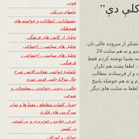
فوتی
کلې دې”
پیامهای تبریکی
پیشنهادات ، انتقادات و خواسته های
هموطنان
تجلیل از کانون های فرهنگی
تشکر از سروده عالی تان.
تحلیل های سیاسی – اجتماعی
باید به اطلاع تان برسانم که نه بنده ماشین هستم و نه هم سایت 24
تحلیل های سیاسی ، اجتماعی ،
ه بشما نوشته کردم فقط
فرهنگی.
، لطفا پشت هم تکرار
تکملهء حواشی نفحات الانس شرح
 و از فرستادند مطالب
حال مولانا جامی قدس سره
ارم و نه هم حوصله پاسخ
جالب ، دیدنی ،خواندنی ، معلوماتی و
لطفا به سایت های دیگر
شوخی
جدول کلمات متقاطع ، معما ها و سایر
سرگرمی های فکری
جرم ، جنایت ، خونریزی و بی امنیتی
در کشور
جوانان و کودکان