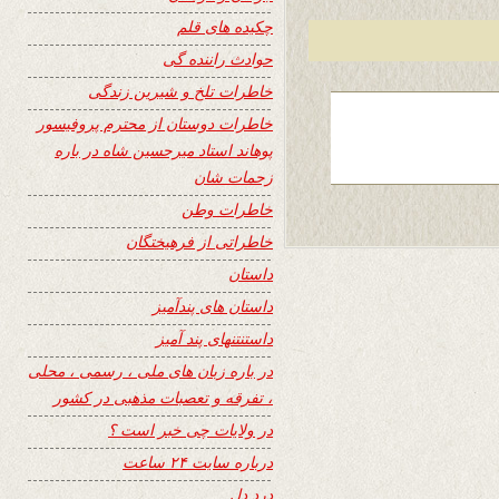
چکیده های قلم
حوادث راننده گی
خاطرات تلخ و شیرین زندگی
خاطرات دوستان از محترم پروفیسور
پوهاند استاد میرحسین شاه در باره
زحمات شان
خاطرات وطن
خاطراتی از فرهیختگان
داستان
داستان های پندآمیز
داستنتنهای پند آمیز
در باره زبان های ملی ، رسمی ، محلی
، تفرقه و تعصبات مذهبی در کشور
در ولایات چی خبر است ؟
درباره سایت ۲۴ ساعت
درد دل