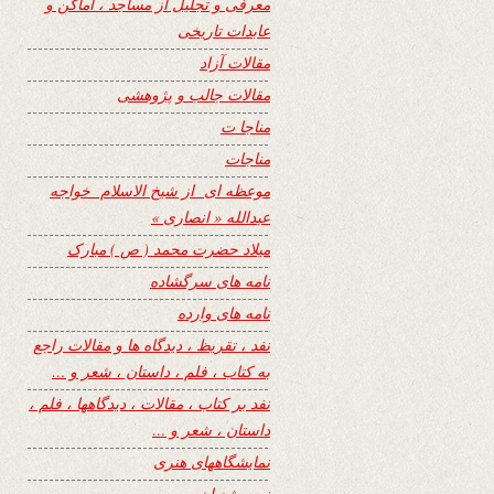
معرفی و تجلیل از مساجد ، اماکن و
عابدات تاریخی
مقالات آزاد
مقالات جالب و پژوهشی
مناجا ت
مناجات
موعظه ای از شیخ الاسلام خواجه
عبدالله « انصاری »
میلاد حضرت محمد ( ص ) مبارک
نامه های سرگشاده
نامه های وارده
نفد ، تقریظ ، دیدگاه ها و مقالات راجع
به کتاب ، فلم ، داستان ، شعر و …
نفد بر کتاب ، مقالات ، دیدگاهها ، فلم ،
داستان ، شعر و …
نمایشگاههای هنری
نیمه شعبان