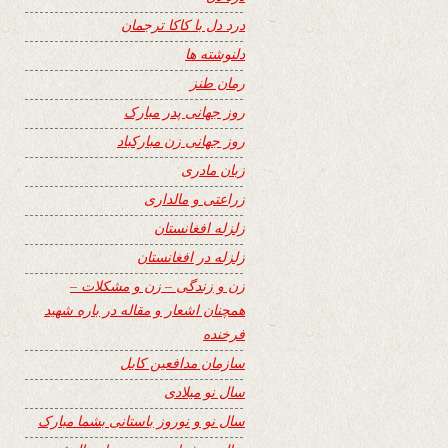
درد دل با کاکا ترجمان
دلنوشته ها
رمان طنز
روز جهانی پدر مبارک
روز جهانی زن مبارکباد
زبان مادری
زراعتی و مالداری
زلزله افغانستان
زلزله در افغانستان
زن و زندگی – زن و مشکلات –
همچنان اشعار و مقاله در باره شهید
فرخنده
سازمان مدافعین کابل
سال نو میلادی
سال نو و نوروز باستانی بشما مبارک