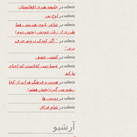
admin
در
جامعه هنری افغانستان
admin
در
اوجِ نور
admin
در
شاعر بانوی هنرمند ، هما
طرزی از زبان خودش (بخش دوم)
admin
در
” اگر کودک درونم حرف
بزند “
admin
در
کشتی عشق
admin
در
عیسا دمی کجاست که احیای
ما کند
admin
در
هویت و فرهنگ هرات از کجا
ریشه می گیرد(بخش هفتم)
admin
در
دوبیتی ها
admin
در
شامِ فراق
آرشیو