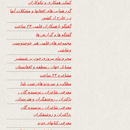
کمک، همکاری و نکوکاران
گرد همایی های افغانها و مشکلات آنها
د ر خارج از کشور
گفتگو با همکاران قلمی ۲۴ ساعت
گفتگو ها و گزارش ها
مجموعه های قلمی هنر خوشنویسی
ونقاشی
محرم ماه پیروزی خون بر شمشیر
مسایل جهان ، منطقه و افغانستان
مشاعره ۲۴ ساعت
مطالب و سروده های شب یلدا
معرفی شاعران ، نویسنده گان ،
داکتران ، روشنفگران و هنرمندان.
معرفی شاعران ، نویسنده گان
،داکتران و روشنفکران
معرفی کتابهای جدید