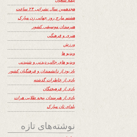
هجدهمین سال نشراتی ۲۴ ساعت
هشتم مارچ روز جهانی زن مبارک
هنرمندان موسیقی کشور
هنری و فرهنگی
ورزش
ویدیو ها
ویدیو های جالب دیدنی و شنیدنی
یاد بود از دانشمندان و فرهنگیان کشور
یادی از خاطرات گذشته
یادی از فرهیختگان
یادی از هنرمندان پنجه طلایی هرات
یلدای تان مبارک
نوشته‌های تازه