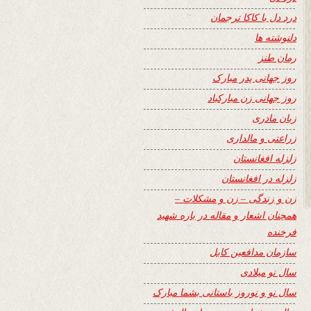
درد دل با کاکا ترجمان
دلنوشته ها
رمان طنز
روز جهانی پدر مبارک
روز جهانی زن مبارکباد
زبان مادری
زراعتی و مالداری
زلزله افغانستان
زلزله در افغانستان
زن و زندگی – زن و مشکلات –
همچنان اشعار و مقاله در باره شهید
فرخنده
سازمان مدافعین کابل
سال نو میلادی
سال نو و نوروز باستانی بشما مبارک