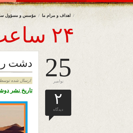
اهداف و مرام ما
مؤسس و مسؤول سا
۲۴ ساعت
25
دشت رو
ارسال شده توسط admin د
نوامبر
تاریخ نشر دوشنبه چهارم ق
۲
دیدگاه