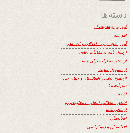
دسته‌ها
آموزش و اهمیت آن
آموزنده
آموزه های دینی ، اخلاقی و اجتماعی
ارسال نامه به مقامات افغان
از دفتر خاطرات برای شما
از مسؤول سایت
ازحقوق بشردر افغانستان و جهان چی
خبر است؟
اشعار
اشعار ، مطالب انتخابی ، معلوماتی و
ارسالی شما
افغانستان
افغانستان و دموکراسی