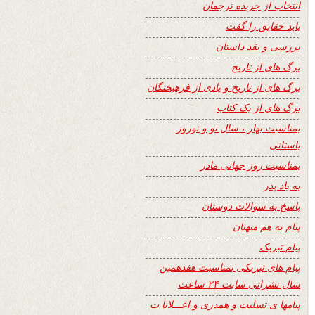
انتخاب از جریده ترجمان
باید حقایق را گفت
بررسی و نقد داستان
برگ های از تاریخ
برگ های از تاریخ و یادی از فرهیختگان
برگ های از یک کتاب
بمناسبت بهار ، سال نو و نوروز
باستانی
بمناسبت روز جهانی مادر
به یاد پدر
پاسخ به سوالات دوستان
پیام به هم میهنان
پیام تبریک
پیام های تبریکی بمناسبت هفدهمین
سال نشراتی سایت ۲۴ ساعت
پیامها ی تسلیت و همدری و اعـــلانا ت