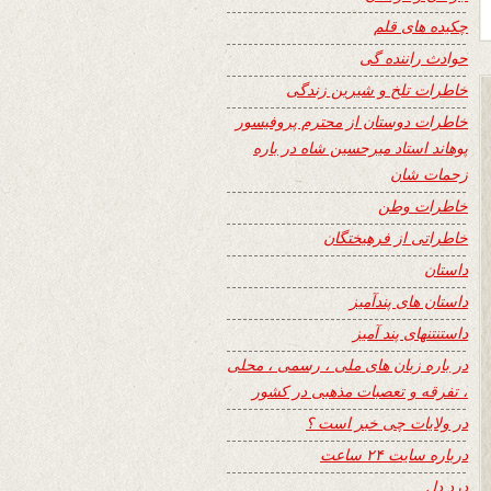
چکیده های قلم
حوادث راننده گی
خاطرات تلخ و شیرین زندگی
خاطرات دوستان از محترم پروفیسور
پوهاند استاد میرحسین شاه در باره
زحمات شان
خاطرات وطن
خاطراتی از فرهیختگان
داستان
داستان های پندآمیز
داستنتنهای پند آمیز
در باره زبان های ملی ، رسمی ، محلی
، تفرقه و تعصبات مذهبی در کشور
در ولایات چی خبر است ؟
درباره سایت ۲۴ ساعت
درد دل