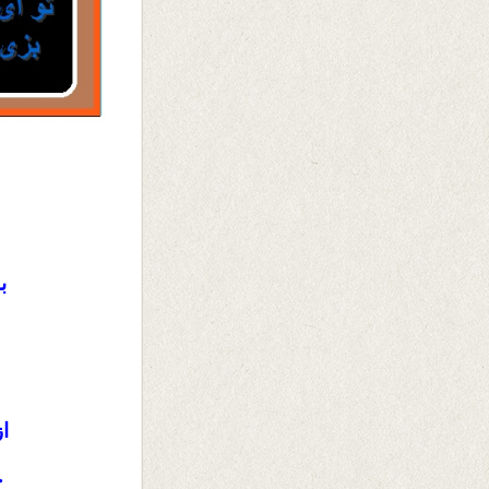
به
از
ج