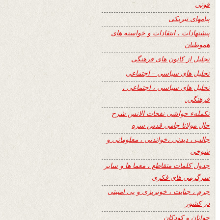
فوتی
پیامهای تبریکی
پیشنهادات ، انتقادات و خواسته های
هموطنان
تجلیل از کانون های فرهنگی
تحلیل های سیاسی – اجتماعی
تحلیل های سیاسی ، اجتماعی ،
فرهنگی.
تکملهء حواشی نفحات الانس شرح
حال مولانا جامی قدس سره
جالب ، دیدنی ،خواندنی ، معلوماتی و
شوخی
جدول کلمات متقاطع ، معما ها و سایر
سرگرمی های فکری
جرم ، جنایت ، خونریزی و بی امنیتی
در کشور
جوانان و کودکان