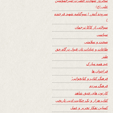
سالروز شهادت حضرت امیرالمؤمنین
علی (ع)
سروده آتش { سوگنامه شهید فرخنده
}
سولاتی از کاکا ترجمان
سیاسی
صحت و سلامتی
طاعات و عبادات تان قبول درگاه حق
طنز
عید همه مبارک
فراخوان ها
فرهنگ کتاب و کتابخوانی٬
فرهنگ مردم
کارتون های عتیق شاهد
کتاب هزار و یک حکایت ادبی تاریخی
کمپاین تفکرُ تحریر و عمل