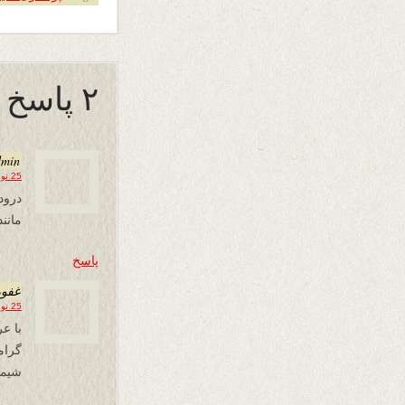
۲ پاسخ به “دشت روان”
dmin
25 نوامبر 2019 در 17:18
درود
مانن
پاسخ
غفو
25 نوامبر 2019 در 20:03
گرام
شیما