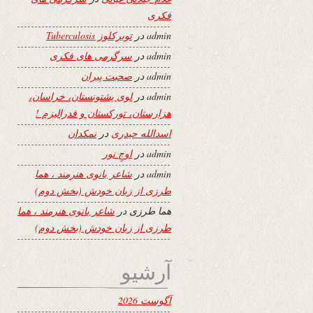
فکری
admin
در
توبرکلوز Tuberculosis
admin
در
سرگرمی های فکری
admin
در
صحبت پیران
admin
در
لوی پشتونستان، خراسان،
هزارستان، تورکستان و فدرالیزم !
اسدالله حیدری
در
نمکدان
admin
در
اوجِ نور
admin
در
شاعر بانوی هنرمند ، هما
طرزی از زبان خودش (بخش دوم)
هما طرزی
در
شاعر بانوی هنرمند ، هما
طرزی از زبان خودش (بخش دوم)
آرشیو
آگوست 2026