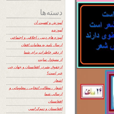
دسته‌ها
آموزش و اهمیت آن
آموزنده
آموزه های دینی ، اخلاقی و اجتماعی
ارسال نامه به مقامات افغان
از دفتر خاطرات برای شما
از مسؤول سایت
ازحقوق بشردر افغانستان و جهان چی
خبر است؟
اشعار
اشعار ، مطالب انتخابی ، معلوماتی و
ارسالی شما
افغانستان
افغانستان و دموکراسی