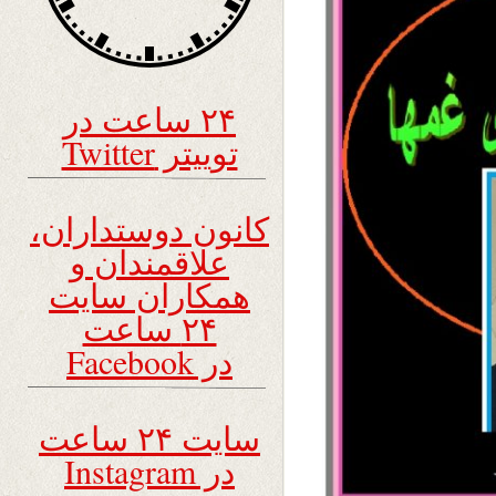
۲۴ ساعت در
توییتر Twitter
کانون دوستداران،
علاقمندان و
همکاران سایت
۲۴ ساعت
در Facebook
سایت ۲۴ ساعت
در Instagram