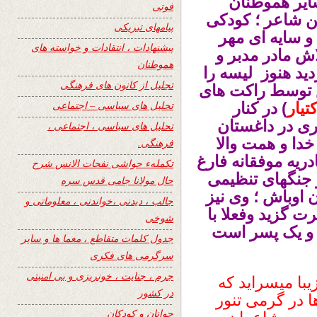
ایر هموطنان
فوتی
ن شاعر ؛ کودکی
پیامهای تبریکی
 سایه ای مهر
پیشنهادات ، انتقادات و خواسته های
اش مادر مدبر و
هموطنان
د هنوز لیسه را
تجلیل از کانون های فرهنگی
رش توسط راکت های
تحلیل های سیاسی – اجتماعی
تیار
) در کنار
ری در داغستان
تحلیل های سیاسی ، اجتماعی ،
دا و همت والا
فرهنگی.
دریه موفقانه فارغ
تکملهء حواشی نفحات الانس شرح
 جنگهای تنظیمی
حال مولانا جامی قدس سره
 اوباش ؛ وی نیز
جالب ، دیدنی ،خواندنی ، معلوماتی و
ت گزید وفعلا با
شوخی
 و یک پسر است
جدول کلمات متقاطع ، معما ها و سایر
سرگرمی های فکری
جرم ، جنایت ، خونریزی و بی امنیتی
یبا میسراید که
در کشور
 در گرمی تنور
جوانان و کودکان