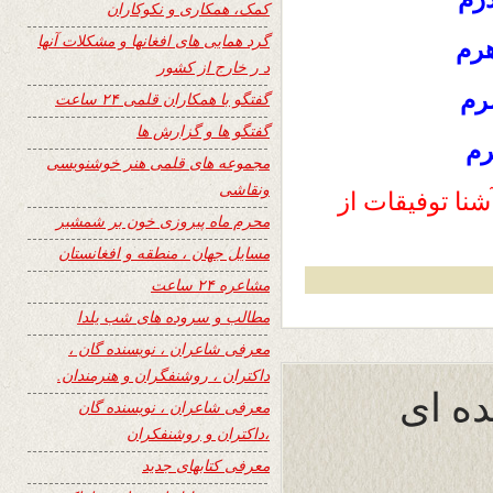
کمک، همکاری و نکوکاران
گرد همایی های افغانها و مشکلات آنها
هرم
د ر خارج از کشور
رم
گفتگو با همکاران قلمی ۲۴ ساعت
گفتگو ها و گزارش ها
رم
مجموعه های قلمی هنر خوشنویسی
ونقاشی
نا توفیقات از
محرم ماه پیروزی خون بر شمشیر
مسایل جهان ، منطقه و افغانستان
مشاعره ۲۴ ساعت
مطالب و سروده های شب یلدا
معرفی شاعران ، نویسنده گان ،
داکتران ، روشنفگران و هنرمندان.
ده ای
معرفی شاعران ، نویسنده گان
،داکتران و روشنفکران
معرفی کتابهای جدید