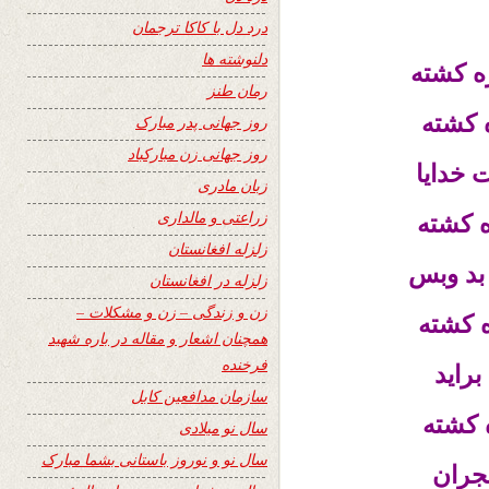
درد دل با کاکا ترجمان
دلنوشته ها
ه کشته
رمان طنز
 کشته
روز جهانی پدر مبارک
روز جهانی زن مبارکباد
ت خدایا
زبان مادری
زراعتی و مالداری
ه کشته
زلزله افغانستان
بد وبس
زلزله در افغانستان
زن و زندگی – زن و مشکلات –
 کشته
همچنان اشعار و مقاله در باره شهید
فرخنده
براید
سازمان مدافعین کابل
 کشته
سال نو میلادی
سال نو و نوروز باستانی بشما مبارک
جران