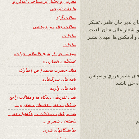
معرفی و تجلیل از مساجد ، اماکن و
عابدات تاریخی
مقالات آزاد
ای نذیر جان ظفر ، تشکر
مقالات جالب و پژوهشی
 و اشعار عالی شان. لعنت
مناجا ت
ان و آدمکش ها. مهدی بشیر
مناجات
موعظه ای از شیخ الاسلام خواجه
عبدالله « انصاری »
میلاد حضرت محمد ( ص ) مبارک
جان بشير هروي و سپاس
نامه های سرگشاده
ه حق باشيد
نامه های وارده
نفد ، تقریظ ، دیدگاه ها و مقالات راجع
به کتاب ، فلم ، داستان ، شعر و …
نفد بر کتاب ، مقالات ، دیدگاهها ، فلم ،
داستان ، شعر و …
م
نمایشگاههای هنری
نیمه شعبان