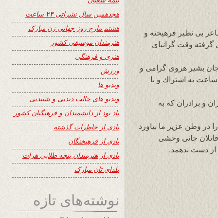
هجدهمین سال نشراتی ۲۴ ساعت
هشتم مارچ روز جهانی زن مبارک
عر بى نظير فرهيخته و
هنرمندان موسیقی کشور
 گرفته وقت گرانباى
هنری و فرهنگی
جان بشير هروى گرامى و
ورزش
اعت به اشتراك و با
ویدیو ها
ویدیو های جالب دیدنی و شنیدنی
ن و برادران كه به
یاد بود از دانشمندان و فرهنگیان کشور
ا در وطن عزيز ما بياورد
یادی از خاطرات گذشته
قاتلان جانى وحشى
یادی از فرهیختگان
از دست ندهمد.
یادی از هنرمندان پنجه طلایی هرات
یلدای تان مبارک
نوشته‌های تازه