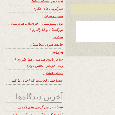
توبرکلوز Tuberculosis
سرگرمی های فکری
صحبت پیران
لوی پشتونستان، خراسان، هزارستان،
تورکستان و فدرالیزم !
نمکدان
جامعه هنری افغانستان
اوجِ نور
شاعر بانوی هنرمند ، هما طرزی از
زبان خودش (بخش دوم)
کشتی عشق
عیسا دمی کجاست که احیای ما کند
آخرین دیدگاه‌ها
admin
در
سرگرمی های فکری
غلام جیلانی غیاثی
در
سرگرمی های