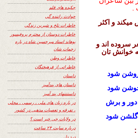
ر بین شاعران
.
چکیده های قلم
حوادث راننده گی
میکند و اکثر
خاطرات تلخ و شیرین زندگی
خاطرات دوستان از محترم پروفیسور
پوهاند استاد میرحسین شاه در باره
ر سروده اند و
زحمات شان
به خوانش تان
خاطرات وطن
خاطراتی از فرهیختگان
روشن شود
داستان
داستان های پندآمیز
 جوشن شود
داستنتنهای پند آمیز
 دور و برش
در باره زبان های ملی ، رسمی ، محلی
، تفرقه و تعصبات مذهبی در کشور
گلشن شود
در ولایات چی خبر است ؟
درباره سایت ۲۴ ساعت
:
درد دل