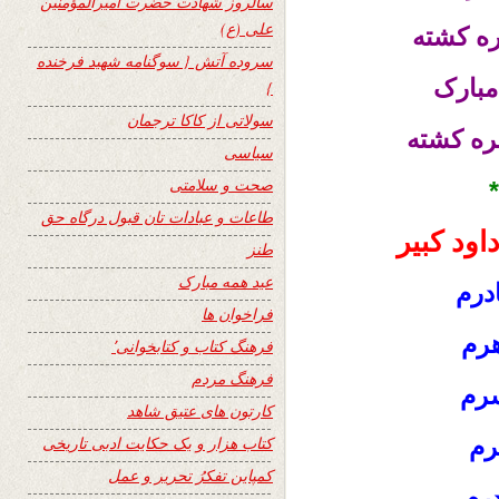
سالروز شهادت حضرت امیرالمؤمنین
علی (ع)
ره کشته
سروده آتش { سوگنامه شهید فرخنده
مبارک
}
سولاتی از کاکا ترجمان
ره کشته
سیاسی
صحت و سلامتی
طاعات و عبادات تان قبول درگاه حق
ود کبیر
طنز
عید همه مبارک
درم
فراخوان ها
هرم
فرهنگ کتاب و کتابخوانی٬
فرهنگ مردم
سرم
کارتون های عتیق شاهد
رم
کتاب هزار و یک حکایت ادبی تاریخی
کمپاین تفکرُ تحریر و عمل
درم