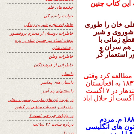
این کتاب چنین
چکیده های قلم
حوادث راننده گی
 علی خان را طوری
خاطرات تلخ و شیرین زندگی
 شوروی و شیر
خاطرات دوستان از محترم پروفیسور
طع زمانی با
پوهاند استاد میرحسین شاه در باره
ز هم سران و
زحمات شان
 استعمار گر
خاطرات وطن
خاطراتی از فرهیختگان
داستان
ن مطالعه کرد وقتی
هجوم اول انگلیس در سال های ۱۸۳۹ تا ۱۸۴۲ به افغانستان
داستان های پندآمیز
صورت گرفت ، قشون اول آنها از جبهۀ قندهار در ۷ آگست
داستنتنهای پند آمیز
۱۸ م . و قشون دوم انگلیس نیز در ۱۷ آگست از جلال اباد
در باره زبان های ملی ، رسمی ، محلی
، تفرقه و تعصبات مذهبی در کشور
در ولایات چی خبر است ؟
در دومین جنگ افغان و انگلیس ۱۸۷۹ – ۱۸۸۰ م. مردم
درباره سایت ۲۴ ساعت
تون های انگلیسی
درد دل