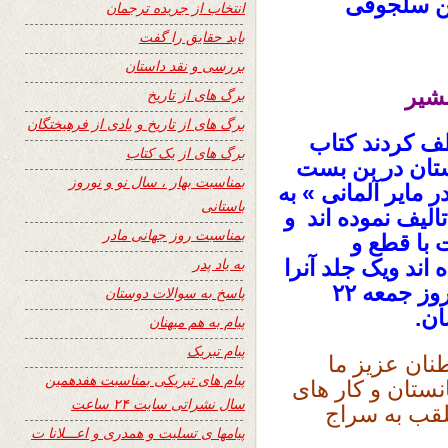
ین سلجوقی
انتخاب از جریده ترجمان
باید حقایق را گفت
بررسی و نقد داستان
بشیر
برگ های از تاریخ
برگ های از تاریخ و یادی از فرهیختگان
ف کردند کتاب
برگ های از یک کتاب
ستان در بن بست
بمناسبت بهار ، سال نو و نوروز
 مایر آلمانی » به
باستانی
الیف نموده اند و
بمناسبت روز جهانی مادر
با قطع و
به یاد پدر
ه نشر نموده اند ویک جلد آنرا
توسط پست برای بنده ارسال کردند که روز جمعه ۲۲
پاسخ به سوالات دوستان
ان.
پیام به هم میهنان
پیام تبریک
نان عزیز ما
پیام های تبریکی بمناسبت هفدهمین
انستان و کار های
سال نشراتی سایت ۲۴ ساعت
لقب به سراج
پیامها ی تسلیت و همدری و اعـــلانا ت