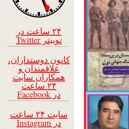
۲۴ ساعت در
توییتر Twitter
کانون دوستداران،
علاقمندان و
همکاران سایت
۲۴ ساعت
در Facebook
سایت ۲۴ ساعت
در Instagram