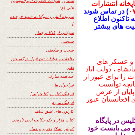
سالروز شهادت حضرت امیرالمؤمنین
پخانه انتشارات
علی (ع)
۰
) در تماس شوند
سروده آتش { سوگنامه شهید فرخنده
ه تاکنون اطلاع
}
قیت های بیشتر
سولاتی از کاکا ترجمان
سیاسی
صحت و سلامتی
طاعات و عبادات تان قبول درگاه حق
راه ۳۵۰ نفر افسر و عسکر های
طنز
نشاه ، دولت اباد
ت را برای عبور از
عید همه مبارک
نانچه توانست
فراخوان ها
 پایان از عرض
فرهنگ کتاب و کتابخوانی٬
 افغانستان عبور
فرهنگ مردم
کارتون های عتیق شاهد
یس در پایگاه
کتاب هزار و یک حکایت ادبی تاریخی
و می بایست خود
کمپاین تفکرُ تحریر و عمل