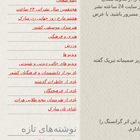
استدعا دارم. از معرفی کتاب ارسالی ام که در سایت 24 ساعته نشر
هجدهمین سال نشراتی ۲۴ ساعت
و مسرور باشید. با عرض
هشتم مارچ روز جهانی زن مبارک
هنرمندان موسیقی کشور
هنری و فرهنگی
ورزش
ویدیو ها
ز صمیمانه تبریک گفته
ویدیو های جالب دیدنی و شنیدنی
یاد بود از دانشمندان و فرهنگیان کشور
یادی از خاطرات گذشته
یادی از فرهیختگان
یادی از هنرمندان پنجه طلایی هرات
یلدای تان مبارک
ین اثر گرانسنگ را
نوشته‌های تازه
دارم.