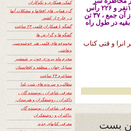
 پر مخاطره سر
کمک، همکاری و نکوکاران
انجام از گروه اصلی که متشکل بود از ۱۴۵نفر و ۲۲۶ رآس
گرد همایی های افغانها و مشکلات آنها
چار پا که از اصفهان به راه افتاده بودند ، از آن جمع ، ۳۷ تن
د ر خارج از کشور
ید و بقیه در طول راه
گفتگو با همکاران قلمی ۲۴ ساعت
گفتگو ها و گزارش ها
انرا و قتی کتاب
مجموعه های قلمی هنر خوشنویسی
ونقاشی
محرم ماه پیروزی خون بر شمشیر
مسایل جهان ، منطقه و افغانستان
مشاعره ۲۴ ساعت
مطالب و سروده های شب یلدا
معرفی شاعران ، نویسنده گان ،
داکتران ، روشنفگران و هنرمندان.
معرفی شاعران ، نویسنده گان
،داکتران و روشنفکران
 بن بست
معرفی کتابهای جدید