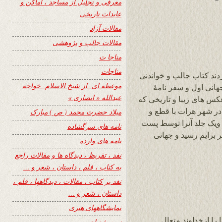
معرفی و تجلیل از مساجد ، اماکن و
عابدات تاریخی
مقالات آزاد
مقالات جالب و پژوهشی
مناجا ت
مناجات
ند کتاب جالب و خواندنی
موعظه ای از شیخ الاسلام خواجه
هانی اول و سفر نامۀ
عبدالله « انصاری »
 عکس های زیبا و تاریخی که
 در شهر هرات با قطع و
میلاد حضرت محمد ( ص ) مبارک
نشر نموده اند ویک جلد آنرا توسط پست
نامه های سرگشاده
ال کردند که روز جمعه ۲۲ نوامبر برایم رسید و جهانی
نامه های وارده
نفد ، تقریظ ، دیدگاه ها و مقالات راجع
به کتاب ، فلم ، داستان ، شعر و …
نفد بر کتاب ، مقالات ، دیدگاهها ، فلم ،
داستان ، شعر و …
نمایشگاههای هنری
را ازخداوند متعال
نیمه شعبان