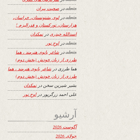
admin
در
صحبت پیران
admin
در
لوی پشتونستان، خراسان،
هزارستان، تورکستان و فدرالیزم !
اسدالله حیدری
در
نمکدان
admin
در
اوجِ نور
admin
در
شاعر بانوی هنرمند ، هما
طرزی از زبان خودش (بخش دوم)
هما طرزی
در
شاعر بانوی هنرمند ، هما
طرزی از زبان خودش (بخش دوم)
بشیر شیرین سخن
در
نمکدان
علی احمد زرگرپور
در
اوجِ نور
آرشیو
آگوست 2026
جولای 2026