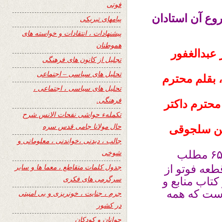
فوتی
ه در شروع آن استادان
پیامهای تبریکی
پیشنهادات ، انتقادات و خواسته های
هموطنان
 عبدالغفور
تجلیل از کانون های فرهنگی
تحلیل های سیاسی – اجتماعی
 بقلم محترم
تحلیل های سیاسی ، اجتماعی ،
فرهنگی.
محترم داکتر
تکملهء حواشی نفحات الانس شرح
حال مولانا جامی قدس سره
ین سلجوقی
جالب ، دیدنی ،خواندنی ، معلوماتی و
شوخی
باید گفت که علاوه از چهار مطلب بالا ۶۵ مطلب
جدول کلمات متقاطع ، معما ها و سایر
تاریخی ، جالب و خواندنی با ۱۰۶ قطعه فوتو از
سرگرمی های فکری
تاب منابع و
است که همه
جرم ، جنایت ، خونریزی و بی امنیتی
در کشور
جوانان و کودکان