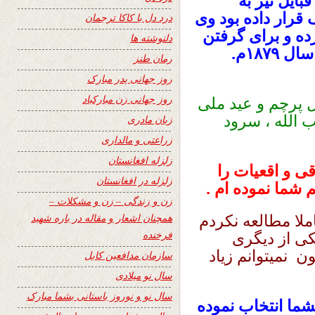
بایل نیز به
رار داده بود وی
درد دل با کاکا ترجمان
ده و برای گرفتن
دلنوشته ها
کابل از انگلیس ها ، حمله نا موفقی را در سال ۱۸۷۹م.
رمان طنز
روز جهانی پدر مبارک
روز جهانی زن مبارکباد
ل پرچم و عید ملی
ب الله ، سرود
زبان مادری
زراعتی و مالداری
زلزله افغانستان
 و اقعیات را
زلزله در افغانستان
 شما نموده ام .
زن و زندگی – زن و مشکلات –
همچنان اشعار و مقاله در باره شهید
لا مطالعه نکردم
فرخنده
کی از دیگری
 نمیتوانم زیاد
سازمان مدافعین کابل
سال نو میلادی
سال نو و نوروز باستانی بشما مبارک
ما انتخاب نموده