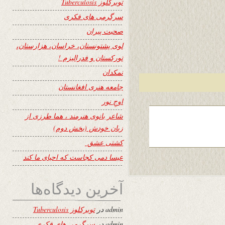
توبرکلوز Tuberculosis
سرگرمی های فکری
صحبت پیران
لوی پشتونستان، خراسان، هزارستان،
تورکستان و فدرالیزم !
نمکدان
جامعه هنری افغانستان
اوجِ نور
شاعر بانوی هنرمند ، هما طرزی از
زبان خودش (بخش دوم)
کشتی عشق
عیسا دمی کجاست که احیای ما کند
آخرین دیدگاه‌ها
admin
در
توبرکلوز Tuberculosis
admin
در
سرگرمی های فکری