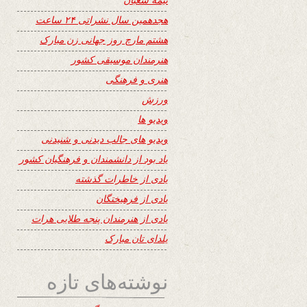
هجدهمین سال نشراتی ۲۴ ساعت
هشتم مارچ روز جهانی زن مبارک
هنرمندان موسیقی کشور
هنری و فرهنگی
ورزش
ویدیو ها
ویدیو های جالب دیدنی و شنیدنی
یاد بود از دانشمندان و فرهنگیان کشور
یادی از خاطرات گذشته
یادی از فرهیختگان
یادی از هنرمندان پنجه طلایی هرات
یلدای تان مبارک
نوشته‌های تازه