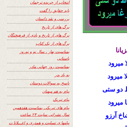
انتخاب از جریده ترجمان
باید حقایق را گفت
بررسی و نقد داستان
برگ های از تاریخ
برگ های از تاریخ و یادی از فرهیختگان
برگ های از یک کتاب
یانا
بمناسبت بهار ، سال نو و نوروز
باستانی
ا میرود
بمناسبت روز جهانی مادر
به یاد پدر
 میرود
پاسخ به سوالات دوستان
 دو ستی
پیام به هم میهنان
پیام تبریک
 میرود
پیام های تبریکی بمناسبت هفدهمین
شاخ آرزو
سال نشراتی سایت ۲۴ ساعت
پیامها ی تسلیت و همدری و اعـــلانا ت