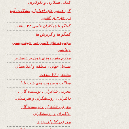
کمک، همکاری و نکوکاران
گرد همایی های افغانها و مشکلات آنها
د ر خارج از کشور
گفتگو با همکاران قلمی ۲۴ ساعت
گفتگو ها و گزارش ها
مجموعه های قلمی هنر خوشنویسی
ونقاشی
محرم ماه پیروزی خون بر شمشیر
مسایل جهان ، منطقه و افغانستان
مشاعره ۲۴ ساعت
مطالب و سروده های شب یلدا
معرفی شاعران ، نویسنده گان ،
داکتران ، روشنفگران و هنرمندان.
معرفی شاعران ، نویسنده گان
،داکتران و روشنفکران
معرفی کتابهای جدید