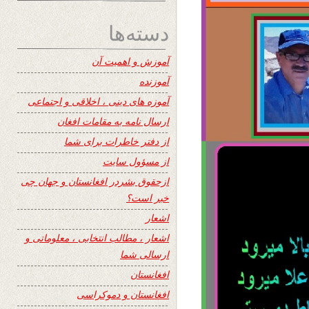
دسته‌ها
آموزش و اهمیت آن
آموزنده
آموزه های دینی ، اخلاقی و اجتماعی
ارسال نامه به مقامات افغان
از دفتر خاطرات برای شما
از مسؤول سایت
ازحقوق بشردر افغانستان و جهان چی
خبر است؟
اشعار
اشعار ، مطالب انتخابی ، معلوماتی و
ارسالی شما
افغانستان
افغانستان و دموکراسی