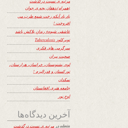
مرثیه ی نسبت درگذشت
(همراه)،دهقان بچه ی جوان
یاد باد آنکه رخت شمع طرب می
افروخت !
عاشقی شیوهء رندانِ بلاکش باشد
توبرکلوز Tuberculosis
سرگرمی های فکری
صحبت پیران
لوی پشتونستان، خراسان، هزارستان،
تورکستان و فدرالیزم !
نمکدان
جامعه هنری افغانستان
اوجِ نور
آخرین دیدگاه‌ها
admin
در
مرثیه ی نسبت درگذشت