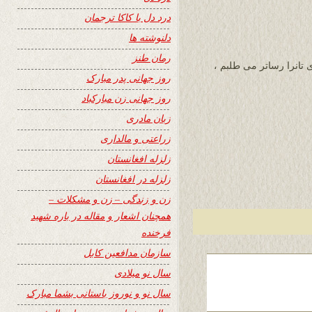
درد دل با کاکا ترجمان
دلنوشته ها
رمان طنز
 تانرا رساتر می طلبم ،
روز جهانی پدر مبارک
روز جهانی زن مبارکباد
زبان مادری
زراعتی و مالداری
زلزله افغانستان
زلزله در افغانستان
زن و زندگی – زن و مشکلات –
همچنان اشعار و مقاله در باره شهید
فرخنده
سازمان مدافعین کابل
سال نو میلادی
سال نو و نوروز باستانی بشما مبارک