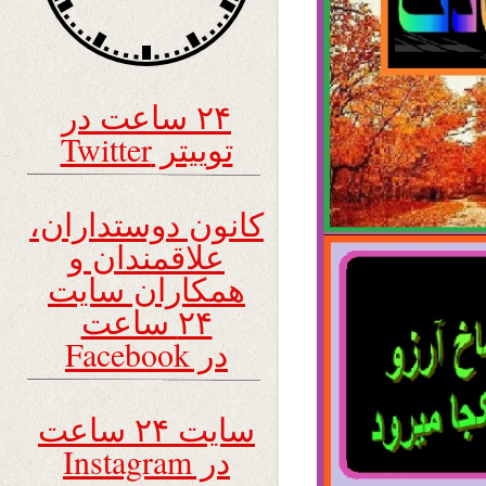
۲۴ ساعت در
توییتر Twitter
کانون دوستداران،
علاقمندان و
همکاران سایت
۲۴ ساعت
در Facebook
سایت ۲۴ ساعت
در Instagram