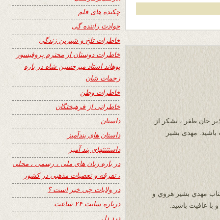
چکیده های قلم
حوادث راننده گی
خاطرات تلخ و شیرین زندگی
خاطرات دوستان از محترم پروفیسور
پوهاند استاد میرحسین شاه در باره
زحمات شان
خاطرات وطن
خاطراتی از فرهیختگان
داستان
ذیر جان ظفر ، تشکر از
باشید. مهدی بشیر
داستان های پندآمیز
داستنتنهای پند آمیز
در باره زبان های ملی ، رسمی ، محلی
، تفرقه و تعصبات مذهبی در کشور
در ولایات چی خبر است ؟
ناب مهدي بشير هروي و
درباره سایت ۲۴ ساعت
درد دل