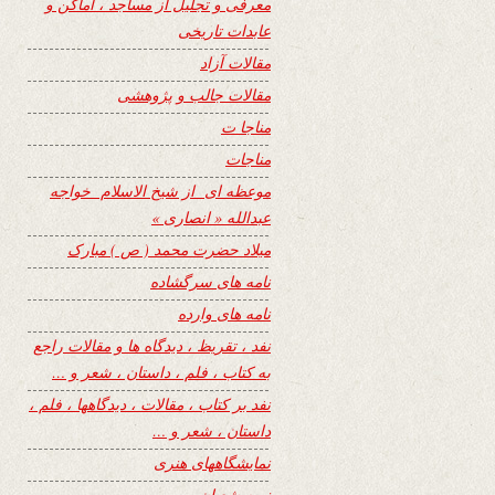
معرفی و تجلیل از مساجد ، اماکن و
عابدات تاریخی
مقالات آزاد
مقالات جالب و پژوهشی
مناجا ت
مناجات
موعظه ای از شیخ الاسلام خواجه
عبدالله « انصاری »
میلاد حضرت محمد ( ص ) مبارک
نامه های سرگشاده
نامه های وارده
نفد ، تقریظ ، دیدگاه ها و مقالات راجع
به کتاب ، فلم ، داستان ، شعر و …
نفد بر کتاب ، مقالات ، دیدگاهها ، فلم ،
داستان ، شعر و …
نمایشگاههای هنری
نیمه شعبان