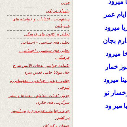
 میرود
فوتی
پیامهای تبریکی
یام عمر
پیشنهادات ، انتقادات و خواسته های
هموطنان
ا میرود
تجلیل از کانون های فرهنگی
رم بجان
تحلیل های سیاسی – اجتماعی
تحلیل های سیاسی ، اجتماعی ،
ا میرود
فرهنگی.
تکملهء حواشی نفحات الانس شرح
وز خمار
حال مولانا جامی قدس سره
نا میرود
جالب ، دیدنی ،خواندنی ، معلوماتی و
شوخی
رخسار تو
جدول کلمات متقاطع ، معما ها و سایر
سرگرمی های فکری
ا میر ود
جرم ، جنایت ، خونریزی و بی امنیتی
در کشور
جوانان و کودکان