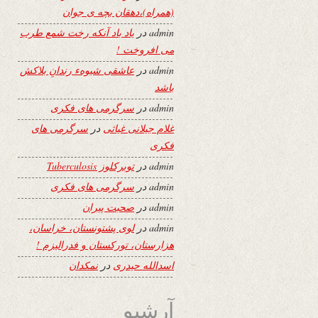
(همراه)،دهقان بچه ی جوان
admin
در
یاد باد آنکه رخت شمع طرب
می افروخت !
admin
در
عاشقی شیوهء رندانِ بلاکش
باشد
admin
در
سرگرمی های فکری
غلام جیلانی غیاثی
در
سرگرمی های
فکری
admin
در
توبرکلوز Tuberculosis
admin
در
سرگرمی های فکری
admin
در
صحبت پیران
admin
در
لوی پشتونستان، خراسان،
هزارستان، تورکستان و فدرالیزم !
اسدالله حیدری
در
نمکدان
آرشیو