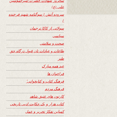
سالروز شهادت حضرت امیرالمؤمنین
علی (ع)
سروده آتش { سوگنامه شهید فرخنده
}
سولاتی از کاکا ترجمان
سیاسی
صحت و سلامتی
طاعات و عبادات تان قبول درگاه حق
طنز
عید همه مبارک
فراخوان ها
فرهنگ کتاب و کتابخوانی٬
فرهنگ مردم
کارتون های عتیق شاهد
کتاب هزار و یک حکایت ادبی تاریخی
کمپاین تفکرُ تحریر و عمل