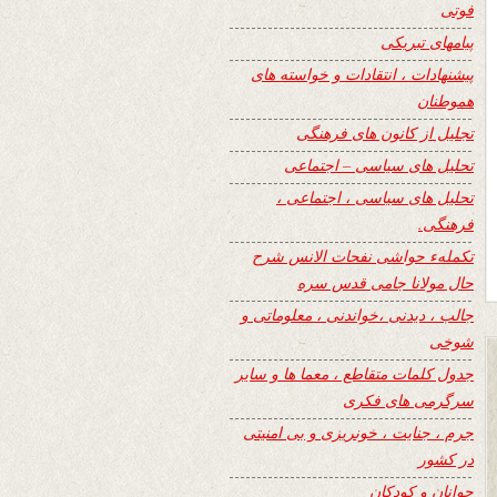
فوتی
پیامهای تبریکی
پیشنهادات ، انتقادات و خواسته های
هموطنان
تجلیل از کانون های فرهنگی
تحلیل های سیاسی – اجتماعی
تحلیل های سیاسی ، اجتماعی ،
فرهنگی.
تکملهء حواشی نفحات الانس شرح
حال مولانا جامی قدس سره
جالب ، دیدنی ،خواندنی ، معلوماتی و
شوخی
جدول کلمات متقاطع ، معما ها و سایر
سرگرمی های فکری
جرم ، جنایت ، خونریزی و بی امنیتی
در کشور
جوانان و کودکان