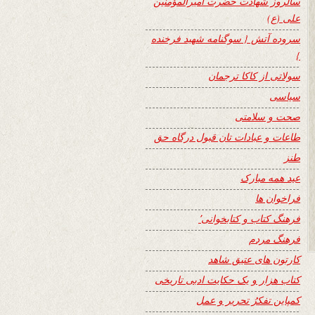
سالروز شهادت حضرت امیرالمؤمنین
علی (ع)
سروده آتش { سوگنامه شهید فرخنده
}
سولاتی از کاکا ترجمان
سیاسی
صحت و سلامتی
طاعات و عبادات تان قبول درگاه حق
طنز
عید همه مبارک
فراخوان ها
فرهنگ کتاب و کتابخوانی٬
فرهنگ مردم
کارتون های عتیق شاهد
کتاب هزار و یک حکایت ادبی تاریخی
کمپاین تفکرُ تحریر و عمل