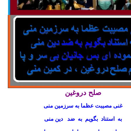
صلح دروغین
غنی مصیبت عظما به سرزمین منی
به استناد بگویم به ضد دین منی