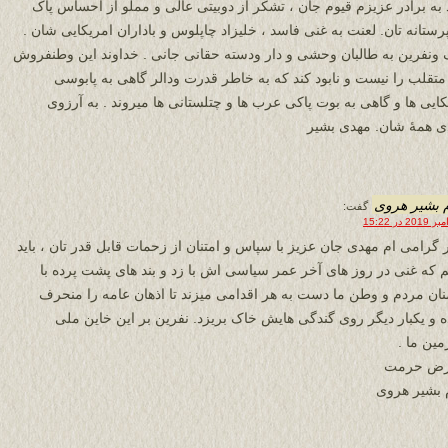
 به برادر عزیزم قیوم جان ، تشکر از دوبیتی عالی و مملو از احساس پاک
رستانه تان. لعنت به غنی فاسد ، خلیزاد چاپلوس و باداران امریکایی شان .
ونفرین به طالبان وحشی و دار ودسته حقانی جانی . خداوند این وطنفروش
متقلب را نیست و نابود کند که به خاطر قدرت ودالر گاهی به پابوسی
کایی ها و گاهی به بوت پاکی عرب ها و چتلستانی ها میروند . به آرزوی
دی همۀ شان. مهدی بشیر
 بشیر هروی
گفت:
ر گرامی ام مهدی جان عزیز با سپاس و امتنان از زحمات قابل قدر تان ، باید
م که غنی در روز های آخر عمر سیاسی اش با زد و بند های پشت پرده با
ان مردم و وطن ما دست به هر اقدامی میزند تا اذهان عامه را منحرف
ه و یکبار دیگر روی گندگی هایش خاک بریزد. نفرین بر این خاین ملی
ین ما .
عرض حرمت
 بشیر هروی