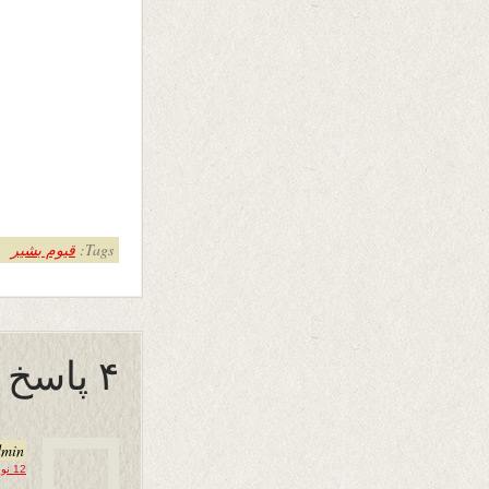
Tags:
قیوم بشیر
۴ پاسخ به “صلح دروغین”
dmin
12 نوامبر 2019 در 22:29