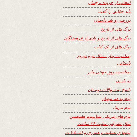
انتخاب از جریده ترجمان
باید حقایق را گفت
بررسی و نقد داستان
برگ های از تاریخ
برگ های از تاریخ و یادی از فرهیختگان
برگ های از یک کتاب
بمناسبت بهار ، سال نو و نوروز
باستانی
بمناسبت روز جهانی مادر
به یاد پدر
پاسخ به سوالات دوستان
پیام به هم میهنان
پیام تبریک
پیام های تبریکی بمناسبت هفدهمین
سال نشراتی سایت ۲۴ ساعت
پیامها ی تسلیت و همدری و اعـــلانا ت