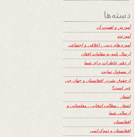
دسته‌ها
آموزش و اهمیت آن
آموزنده
آموزه های دینی ، اخلاقی و اجتماعی
ارسال نامه به مقامات افغان
از دفتر خاطرات برای شما
از مسؤول سایت
ازحقوق بشردر افغانستان و جهان چی
خبر است؟
اشعار
اشعار ، مطالب انتخابی ، معلوماتی و
ارسالی شما
افغانستان
افغانستان و دموکراسی