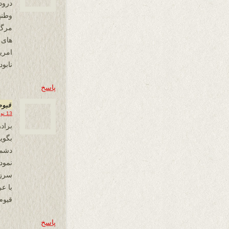
درود
وطنپ
مرگ 
های 
امری
نابو
پاسخ
قیوم
13 نوامبر 2019 در 15:22
براد
بگوی
دشمن
نمود
سرزم
با 
قیوم
پاسخ