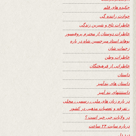
چکیده های قلم
حوادث راننده گی
خاطرات تلخ و شیرین زندگی
خاطرات دوستان از محترم پروفیسور
پوهاند استاد میرحسین شاه در باره
زحمات شان
خاطرات وطن
خاطراتی از فرهیختگان
داستان
داستان های پندآمیز
داستنتنهای پند آمیز
در باره زبان های ملی ، رسمی ، محلی
، تفرقه و تعصبات مذهبی در کشور
در ولایات چی خبر است ؟
درباره سایت ۲۴ ساعت
درد دل