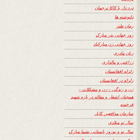
درد دل با کاکا ترجمان
دلنوشته ها
رمان طنز
روز جهانی پدر مبارک
روز جهانی زن مبارکباد
زبان مادری
زراعتی و مالداری
زلزله افغانستان
زلزله در افغانستان
زن و زندگی – زن و مشکلات –
همچنان اشعار و مقاله در باره شهید
فرخنده
سازمان مدافعین کابل
سال نو میلادی
سال نو و نوروز باستانی بشما مبارک