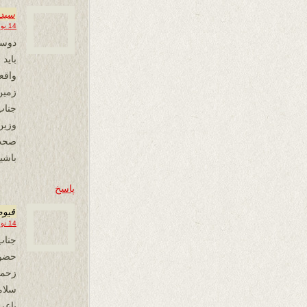
سیدج
14 نوامبر 2019 در 02:02
دوست
باید 
واقع
زمین
جناب
صحت 
باشید
پاسخ
قیوم
14 نوامبر 2019 در 14:53
جناب
حضور
سلامت
باع