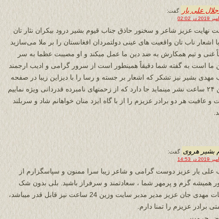
لال علی یار
گفت:
 نهایت عزیز شاعر و سخنور حاذق جناب قیوم بشیر درود بیکران نثار تان
با اشعار ناب تان واقعیت های عینی دولتمردان افغانستان را بر ملا می‌سازید
اً غنی و تیم همکارش به ضد دین ما عمل میکند و او مصیبت عظما به سر
 ما است به گفته شما دقیقاً همینطور است از سرور گرامی و ادیب ارجمند
 مهدی بشیر نیز تشکر که اشعار بر جسته و رسا را با دیزاین زیبا در صفحه
وزین ۲۴ ساعت نشر مینماید جا دارد که از زحمتهای نامبرده قدردانی ویژه نماییم
و عافیت هر دو برادر عزیزم را از با گاه ایزد منان خواهانم شاد و سربلند
.
 بشیر هروی
گفت:
 علی یار عزیز دوست گرامی و شاعر زیبا سرا ممنون و سپاسگزارم از
 همیشه گرم و پرمهر شما ، سعادتمند و سرفراز باشید. بلی بدون شک
زحمات مهدی جان عزیز مدیر مدبر سایت وزین 24 ساعت نیز قابل قدر میباشد،
ی برادر عزیزم را تمنا دارم.
رض حرمت