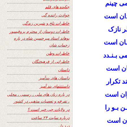
ی چینم
چکیده های قلم
حوادث راننده گی
دان است
خاطرات تلخ و شیرین زندگی
ر نازک
خاطرات دوستان از محترم پروفیسور
پوهاند استاد میرحسین شاه در باره
ـان است
زحمات شان
خاطرات وطن
ی بـنـدد
خاطراتی از فرهیختگان
ان است
داستان
داستان های پندآمیز
د تکرار
داستنتنهای پند آمیز
وان است
در باره زبان های ملی ، رسمی ، محلی
، تفرقه و تعصبات مذهبی در کشور
ن بـو را
در ولایات چی خبر است ؟
درباره سایت ۲۴ ساعت
ان است
درد دل