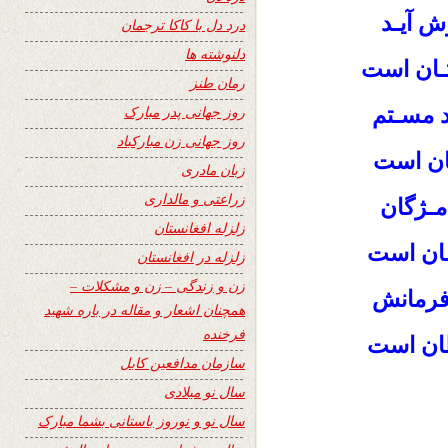
ش آیـد
درد دل با کاکا ترجمان
دلنوشته ها
تـان است
رمان طنز
د مسـتم
روز جهانی پدر مبارک
روز جهانی زن مبارکباد
یان است
زبان مادری
زراعتی و مالداری
 مـژگان
زلزله افغانستان
ـان است
زلزله در افغانستان
زن و زندگی – زن و مشکلات –
 فرمانش
همچنان اشعار و مقاله در باره شهید
فرخنده
لطان است
سازمان مدافعین کابل
سال نو میلادی
سال نو و نوروز باستانی بشما مبارک