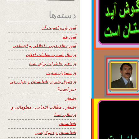
دسته‌ها
آموزش و اهمیت آن
آموزنده
آموزه های دینی ، اخلاقی و اجتماعی
ارسال نامه به مقامات افغان
از دفتر خاطرات برای شما
از مسؤول سایت
ازحقوق بشردر افغانستان و جهان چی
خبر است؟
اشعار
اشعار ، مطالب انتخابی ، معلوماتی و
ارسالی شما
افغانستان
افغانستان و دموکراسی