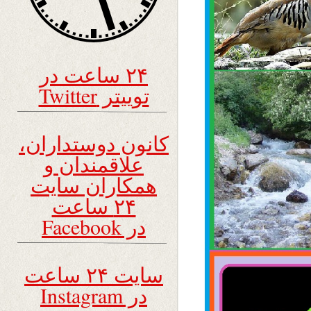
۲۴ ساعت در
توییتر Twitter
کانون دوستداران،
علاقمندان و
همکاران سایت
۲۴ ساعت
در Facebook
سایت ۲۴ ساعت
در Instagram