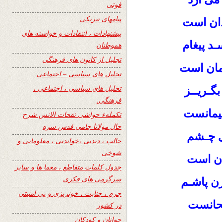
فوتی
پیامهای تبریکی
ان است
پیشنهادات ، انتقادات و خواسته های
د پیغام
هموطنان
تجلیل از کانون های فرهنگی
مان است
تحلیل های سیاسی – اجتماعی
تحلیل های سیاسی ، اجتماعی ،
بگـریــز
فرهنگی.
پیمانست
تکملهء حواشی نفحات الانس شرح
حال مولانا جامی قدس سره
روی چـشم
جالب ، دیدنی ،خواندنی ، معلوماتی و
شوخی
ان است
جدول کلمات متقاطع ، معما ها و سایر
سرگرمی های فکری
رن پاشـم
جرم ، جنایت ، خونریزی و بی امنیتی
یحانست
در کشور
جوانان و کودکان