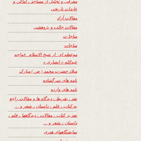
معرفی و تجلیل از مساجد ، اماکن و
عابدات تاریخی
مقالات آزاد
مقالات جالب و پژوهشی
مناجا ت
مناجات
موعظه ای از شیخ الاسلام خواجه
عبدالله « انصاری »
میلاد حضرت محمد ( ص ) مبارک
نامه های سرگشاده
نامه های وارده
نفد ، تقریظ ، دیدگاه ها و مقالات راجع
به کتاب ، فلم ، داستان ، شعر و …
نفد بر کتاب ، مقالات ، دیدگاهها ، فلم ،
داستان ، شعر و …
نمایشگاههای هنری
نیمه شعبان