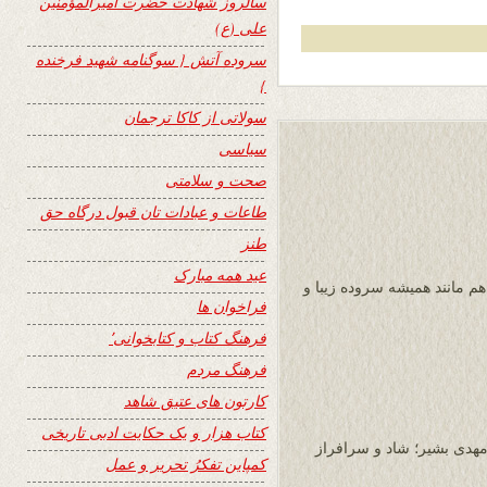
سالروز شهادت حضرت امیرالمؤمنین
علی (ع)
سروده آتش { سوگنامه شهید فرخنده
}
سولاتی از کاکا ترجمان
سیاسی
صحت و سلامتی
طاعات و عبادات تان قبول درگاه حق
طنز
عید همه مبارک
م مانند همیشه سروده زیبا و
فراخوان ها
فرهنگ کتاب و کتابخوانی٬
فرهنگ مردم
کارتون های عتیق شاهد
کتاب هزار و یک حکایت ادبی تاریخی
دی بشیر؛ شاد و سرافراز
کمپاین تفکرُ تحریر و عمل