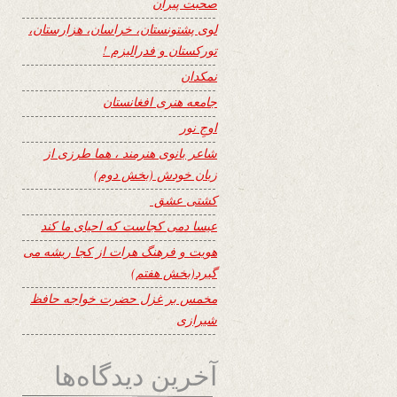
صحبت پیران
لوی پشتونستان، خراسان، هزارستان،
تورکستان و فدرالیزم !
نمکدان
جامعه هنری افغانستان
اوجِ نور
شاعر بانوی هنرمند ، هما طرزی از
زبان خودش (بخش دوم)
کشتی عشق
عیسا دمی کجاست که احیای ما کند
هویت و فرهنگ هرات از کجا ریشه می
گیرد(بخش هفتم)
مخمس بر غزل حضرت خواجه حافظ
شیرازی
آخرین دیدگاه‌ها