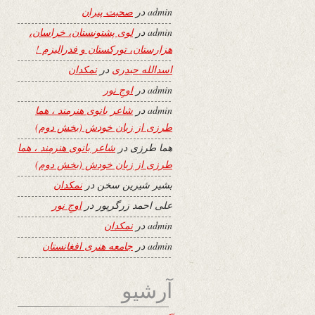
admin
در
صحبت پیران
admin
در
لوی پشتونستان، خراسان،
هزارستان، تورکستان و فدرالیزم !
اسدالله حیدری
در
نمکدان
admin
در
اوجِ نور
admin
در
شاعر بانوی هنرمند ، هما
طرزی از زبان خودش (بخش دوم)
هما طرزی
در
شاعر بانوی هنرمند ، هما
طرزی از زبان خودش (بخش دوم)
بشیر شیرین سخن
در
نمکدان
علی احمد زرگرپور
در
اوجِ نور
admin
در
نمکدان
admin
در
جامعه هنری افغانستان
آرشیو