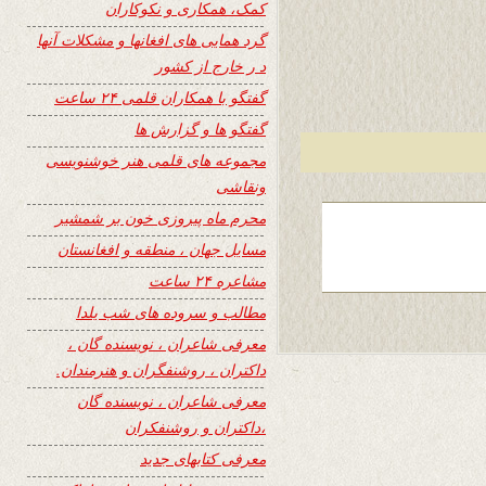
کمک، همکاری و نکوکاران
گرد همایی های افغانها و مشکلات آنها
د ر خارج از کشور
گفتگو با همکاران قلمی ۲۴ ساعت
گفتگو ها و گزارش ها
مجموعه های قلمی هنر خوشنویسی
ونقاشی
محرم ماه پیروزی خون بر شمشیر
مسایل جهان ، منطقه و افغانستان
مشاعره ۲۴ ساعت
مطالب و سروده های شب یلدا
معرفی شاعران ، نویسنده گان ،
داکتران ، روشنفگران و هنرمندان.
معرفی شاعران ، نویسنده گان
،داکتران و روشنفکران
معرفی کتابهای جدید