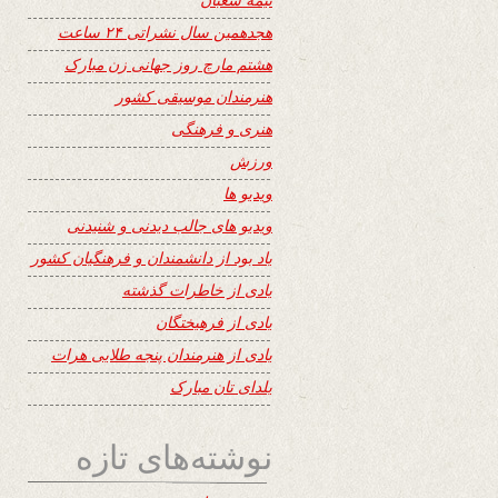
هجدهمین سال نشراتی ۲۴ ساعت
هشتم مارچ روز جهانی زن مبارک
هنرمندان موسیقی کشور
هنری و فرهنگی
ورزش
ویدیو ها
ویدیو های جالب دیدنی و شنیدنی
یاد بود از دانشمندان و فرهنگیان کشور
یادی از خاطرات گذشته
یادی از فرهیختگان
یادی از هنرمندان پنجه طلایی هرات
یلدای تان مبارک
نوشته‌های تازه