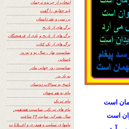
انتخاب از جریده ترجمان
باید حقایق را گفت
بررسی و نقد داستان
برگ های از تاریخ
برگ های از تاریخ و یادی از فرهیختگان
برگ های از یک کتاب
بمناسبت بهار ، سال نو و نوروز
باستانی
بمناسبت روز جهانی مادر
به یاد پدر
پاسخ به سوالات دوستان
پیام به هم میهنان
پیام تبریک
مان است
پیام های تبریکی بمناسبت هفدهمین
ان است
سال نشراتی سایت ۲۴ ساعت
پیامها ی تسلیت و همدری و اعـــلانا ت
می آرد