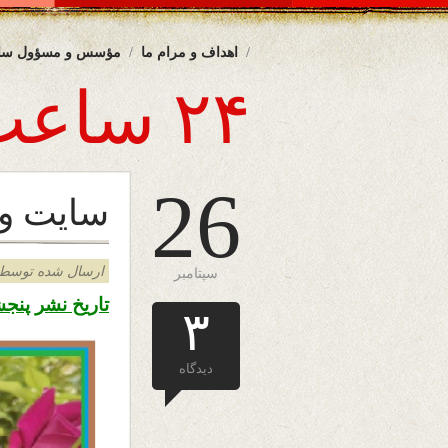
اهداف و مرام ما
مؤسس و مسؤول سا
۲۴ ساعت
26
سایت وزین ۴
ارسال شده توسط admin د
سپتامبر
تاریخ نشر پنجشنبه ۴ میزان ۱۳۹۸ – ۲۶ سپت
۳
دیدگاه