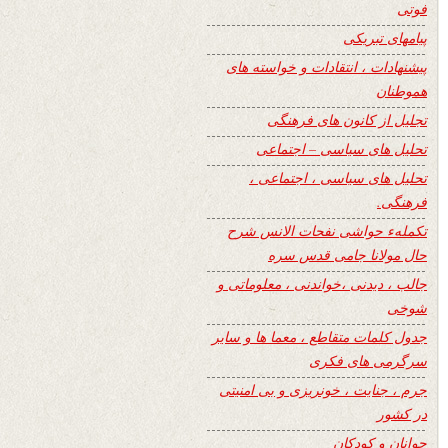
فوتی
پیامهای تبریکی
پیشنهادات ، انتقادات و خواسته های
هموطنان
تجلیل از کانون های فرهنگی
تحلیل های سیاسی – اجتماعی
تحلیل های سیاسی ، اجتماعی ،
فرهنگی.
تکملهء حواشی نفحات الانس شرح
حال مولانا جامی قدس سره
جالب ، دیدنی ،خواندنی ، معلوماتی و
شوخی
جدول کلمات متقاطع ، معما ها و سایر
سرگرمی های فکری
جرم ، جنایت ، خونریزی و بی امنیتی
در کشور
جوانان و کودکان