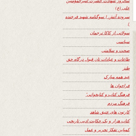
سالروز شهادت حضرت امیرالمؤمنین
علی (ع)
سروده آتش { سوگنامه شهید فرخنده
}
سولاتی از کاکا ترجمان
سیاسی
صحت و سلامتی
طاعات و عبادات تان قبول درگاه حق
طنز
عید همه مبارک
فراخوان ها
فرهنگ کتاب و کتابخوانی٬
فرهنگ مردم
کارتون های عتیق شاهد
کتاب هزار و یک حکایت ادبی تاریخی
کمپاین تفکرُ تحریر و عمل