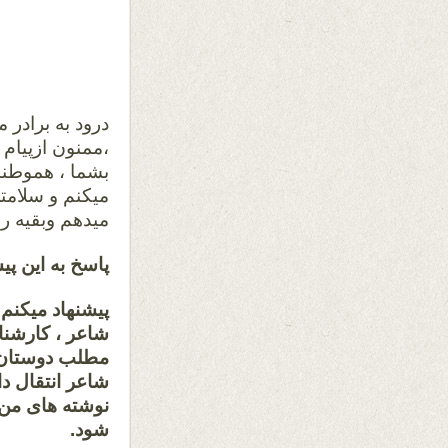
درود به برادر
بشما ، هموطنا
میکنم و سلامتی
میدهم وبقیه را
پاسخ به این پیش
پیشنهاد میکنم 
شاعر ، کارشناس
مطلب دوستان ا
شاعر انتقال داد
نوشته های من ب
شود.