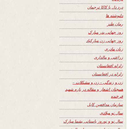
درد دل با کاکا ترجمان
دلنوشته ها
رمان طنز
روز جهانی پدر مبارک
روز جهانی زن مبارکباد
زبان مادری
زراعتی و مالداری
زلزله افغانستان
زلزله در افغانستان
زن و زندگی – زن و مشکلات –
همچنان اشعار و مقاله در باره شهید
فرخنده
سازمان مدافعین کابل
سال نو میلادی
سال نو و نوروز باستانی بشما مبارک