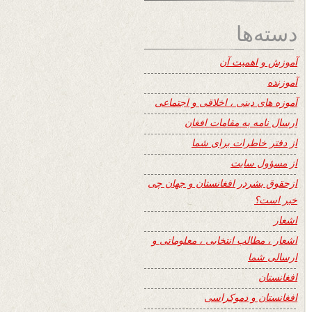
دسته‌ها
آموزش و اهمیت آن
آموزنده
آموزه های دینی ، اخلاقی و اجتماعی
ارسال نامه به مقامات افغان
از دفتر خاطرات برای شما
از مسؤول سایت
ازحقوق بشردر افغانستان و جهان چی
خبر است؟
اشعار
اشعار ، مطالب انتخابی ، معلوماتی و
ارسالی شما
افغانستان
افغانستان و دموکراسی