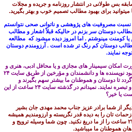
ابقه بس طولانی در انتشار روزنامه و جریده و مجلات
ما میتوانید برای بهبود مطالب تصمیم خوب و بهتر بگیرید.
 نسبت مصروفیت های پژوهشی و ناتوانی صحی نتوانستم
طالب دوستان سر بزنم در حالیکه قبلاً اشعار و مطالب
 یا کومنت مینوشتم . اما امروز دیده میشود که مطالعه
طالب دوستان کم رنگ تر شده است . آرزومندم دوستان
توجه نمایند.
ت امکان سیمینار های مجازی و یا محافل ادبی، هنری و
تاریخی و یا یادبود نویسنده ها و دانشمندان و مؤرخین از طریق سایت ۲۴
ردد تا دوستان و هموطنان ما بیشتر سهم بگیرند و
مطالب را نقد و تبصره نمایند. نمیدانم در گذشته سایت ۲۴ ساعت از این
ست یا خیر؟
 دیگر از شما برادر عزیز جناب محمد مهدی جان بشیر
زحمات تان را به دیده قدر نگریسته و ارزومندیم همیشه
محبت سایت ۲۴ ساعت را از ما دریغ نکنید. چون شما وسیله ترویج و
ان هموطنان ما میباشید.