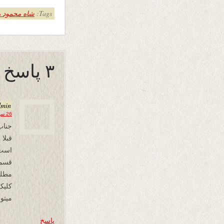
Tags:
شاه محمود 
۳ پاسخ به “سایت وزین ۲۴ ساعت”
dmin
26 سپتامبر 2019 در 02:13
جناب
قبلا
است 
قسمت
مطلب
کلیک 
میتو
پاسخ