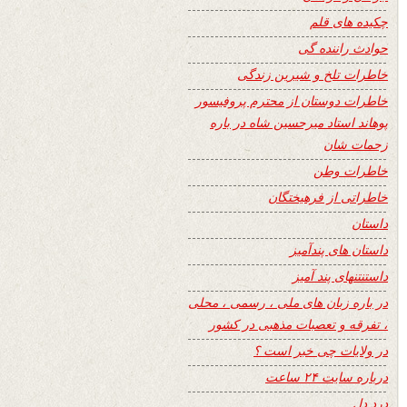
چکیده های قلم
حوادث راننده گی
خاطرات تلخ و شیرین زندگی
خاطرات دوستان از محترم پروفیسور
پوهاند استاد میرحسین شاه در باره
زحمات شان
خاطرات وطن
خاطراتی از فرهیختگان
داستان
داستان های پندآمیز
داستنتنهای پند آمیز
در باره زبان های ملی ، رسمی ، محلی
، تفرقه و تعصبات مذهبی در کشور
در ولایات چی خبر است ؟
درباره سایت ۲۴ ساعت
درد دل