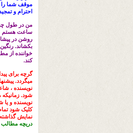
موقف شما را با
احترام و تمجید
ساعت هستم . ط
روشن در پیشان
بکشاند. رنگی
خواننده از مط
کند.
گرچه برای پید
میگردد. پیشنها
نویسنده ، شاعر
شود. زمانیکه 
نویسنده و یا شا
کلیک شود تمام 
نمایش گذاشته ش
دریچه مطالب هم