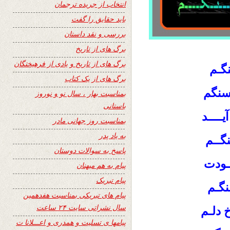
انتخاب از جریده ترجمان
باید حقایق را گفت
بررسی و نقد داستان
برگ های از تاریخ
برگ های از تاریخ و یادی از فرهیختگان
نگـم
برگ های از یک کتاب
سنگم
بمناسبت بهار ، سال نو و نوروز
باستانی
ــــد
بمناسبت روز جهانی مادر
به یاد پدر
نگــم
پاسخ به سوالات دوستان
ـودت
پیام به هم میهنان
پیام تبریک
نگـم
پیام های تبریکی بمناسبت هفدهمین
سال نشراتی سایت ۲۴ ساعت
خ دلـم
پیامها ی تسلیت و همدری و اعـــلانا ت