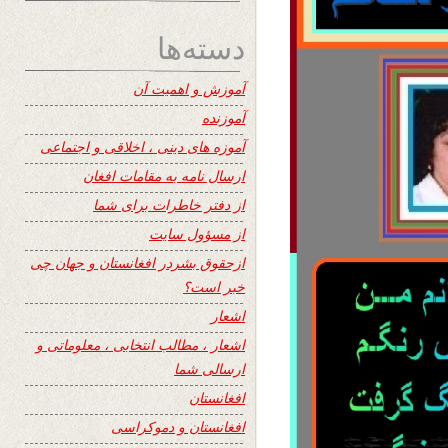
دسته‌ها
آموزش و اهمیت آن
آموزنده
آموزه های دینی ، اخلاقی و اجتماعی
ارسال نامه به مقامات افغان
از دفتر خاطرات برای شما
از مسؤول سایت
ازحقوق بشردر افغانستان و جهان چی
خبر است؟
اشعار
اشعار ، مطالب انتخابی ، معلوماتی و
ارسالی شما
افغانستان
افغانستان و دموکراسی