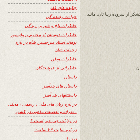
چکیده های قلم
کر از سروده زیبا تان. مانند
حوادث راننده گی
خاطرات تلخ و شیرین زندگی
خاطرات دوستان از محترم پروفیسور
پوهاند استاد میرحسین شاه در باره
زحمات شان
خاطرات وطن
خاطراتی از فرهیختگان
ن
داستان
داستان های پندآمیز
داستنتنهای پند آمیز
در باره زبان های ملی ، رسمی ، محلی
، تفرقه و تعصبات مذهبی در کشور
در ولایات چی خبر است ؟
درباره سایت ۲۴ ساعت
درد دل