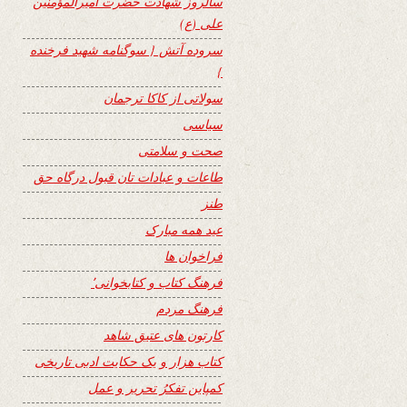
سالروز شهادت حضرت امیرالمؤمنین
علی (ع)
سروده آتش { سوگنامه شهید فرخنده
}
سولاتی از کاکا ترجمان
سیاسی
صحت و سلامتی
طاعات و عبادات تان قبول درگاه حق
طنز
عید همه مبارک
فراخوان ها
فرهنگ کتاب و کتابخوانی٬
فرهنگ مردم
کارتون های عتیق شاهد
کتاب هزار و یک حکایت ادبی تاریخی
کمپاین تفکرُ تحریر و عمل