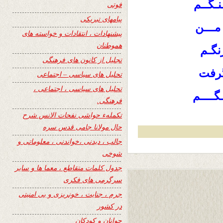
نـگــم
فوتی
پیامهای تبریکی
 مـــن
پیشنهادات ، انتقادات و خواسته های
هموطنان
نگـم
تجلیل از کانون های فرهنگی
گرفت
تحلیل های سیاسی – اجتماعی
تحلیل های سیاسی ، اجتماعی ،
ـگــــم
فرهنگی.
تکملهء حواشی نفحات الانس شرح
حال مولانا جامی قدس سره
جالب ، دیدنی ،خواندنی ، معلوماتی و
شوخی
جدول کلمات متقاطع ، معما ها و سایر
سرگرمی های فکری
جرم ، جنایت ، خونریزی و بی امنیتی
در کشور
جوانان و کودکان