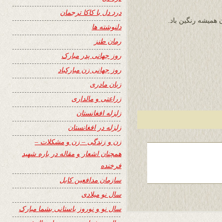
درد دل با کاکا ترجمان
ن همیشه رنگین باد.
دلنوشته ها
رمان طنز
روز جهانی پدر مبارک
روز جهانی زن مبارکباد
زبان مادری
زراعتی و مالداری
زلزله افغانستان
زلزله در افغانستان
زن و زندگی – زن و مشکلات –
همچنان اشعار و مقاله در باره شهید
فرخنده
سازمان مدافعین کابل
سال نو میلادی
سال نو و نوروز باستانی بشما مبارک