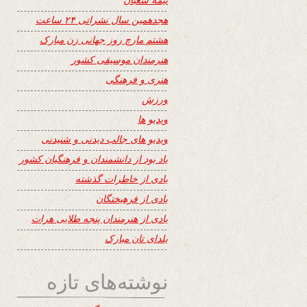
هجدهمین سال نشراتی ۲۴ ساعت
هشتم مارچ روز جهانی زن مبارک
هنرمندان موسیقی کشور
هنری و فرهنگی
ورزش
ویدیو ها
ویدیو های جالب دیدنی و شنیدنی
یاد بود از دانشمندان و فرهنگیان کشور
یادی از خاطرات گذشته
یادی از فرهیختگان
یادی از هنرمندان پنجه طلایی هرات
یلدای تان مبارک
نوشته‌های تازه