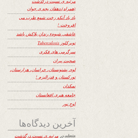
مرثیه ی نسبت درگذشت
(همراه)،دهقان بچه ی جوان
یاد باد آنکه رخت شمع طرب می
افروخت !
عاشقی شیوهء رندانِ بلاکش باشد
توبرکلوز Tuberculosis
سرگرمی های فکری
صحبت پیران
لوی پشتونستان، خراسان، هزارستان،
تورکستان و فدرالیزم !
نمکدان
جامعه هنری افغانستان
اوجِ نور
آخرین دیدگاه‌ها
admin
در
مرثیه ی نسبت درگذشت