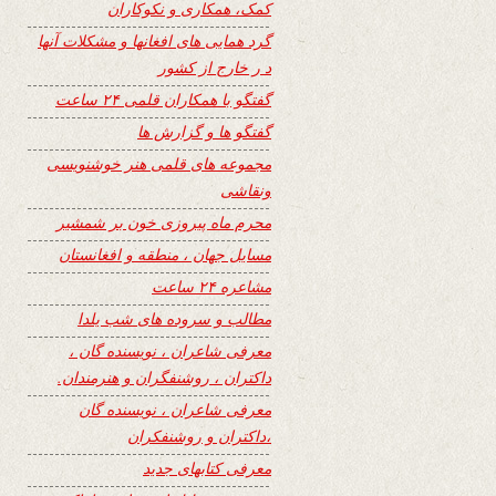
کمک، همکاری و نکوکاران
گرد همایی های افغانها و مشکلات آنها
د ر خارج از کشور
گفتگو با همکاران قلمی ۲۴ ساعت
گفتگو ها و گزارش ها
مجموعه های قلمی هنر خوشنویسی
ونقاشی
محرم ماه پیروزی خون بر شمشیر
مسایل جهان ، منطقه و افغانستان
مشاعره ۲۴ ساعت
مطالب و سروده های شب یلدا
معرفی شاعران ، نویسنده گان ،
داکتران ، روشنفگران و هنرمندان.
معرفی شاعران ، نویسنده گان
،داکتران و روشنفکران
معرفی کتابهای جدید