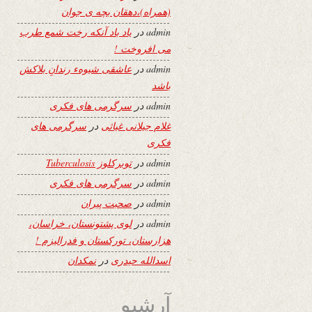
(همراه)،دهقان بچه ی جوان
admin
در
یاد باد آنکه رخت شمع طرب
می افروخت !
admin
در
عاشقی شیوهء رندانِ بلاکش
باشد
admin
در
سرگرمی های فکری
غلام جیلانی غیاثی
در
سرگرمی های
فکری
admin
در
توبرکلوز Tuberculosis
admin
در
سرگرمی های فکری
admin
در
صحبت پیران
admin
در
لوی پشتونستان، خراسان،
هزارستان، تورکستان و فدرالیزم !
اسدالله حیدری
در
نمکدان
آرشیو