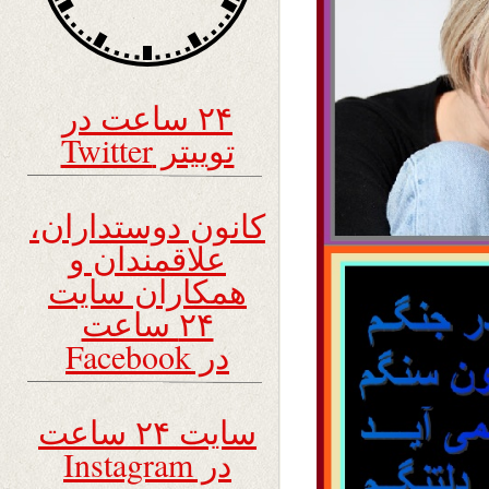
۲۴ ساعت در
توییتر Twitter
کانون دوستداران،
علاقمندان و
همکاران سایت
۲۴ ساعت
در Facebook
سایت ۲۴ ساعت
در Instagram