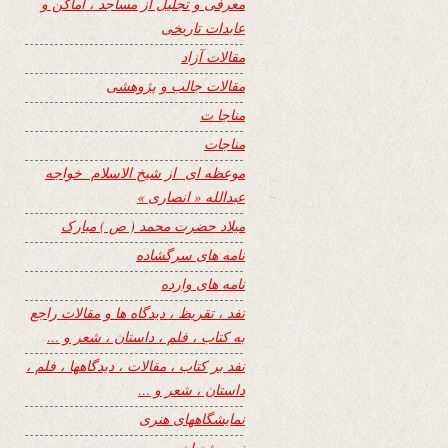
معرفی و تجلیل از مساجد ، اماکن و
عابدات تاریخی
مقالات آزاد
مقالات جالب و پژوهشی
مناجا ت
مناجات
موعظه ای از شیخ الاسلام خواجه
عبدالله « انصاری »
میلاد حضرت محمد ( ص ) مبارک
نامه های سرگشاده
نامه های وارده
نفد ، تقریظ ، دیدگاه ها و مقالات راجع
به کتاب ، فلم ، داستان ، شعر و …
نفد بر کتاب ، مقالات ، دیدگاهها ، فلم ،
داستان ، شعر و …
نمایشگاههای هنری
نیمه شعبان