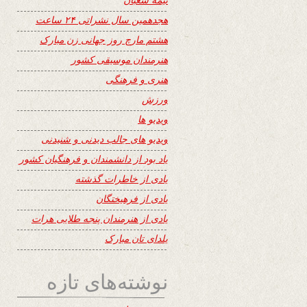
هجدهمین سال نشراتی ۲۴ ساعت
هشتم مارچ روز جهانی زن مبارک
هنرمندان موسیقی کشور
هنری و فرهنگی
ورزش
ویدیو ها
ویدیو های جالب دیدنی و شنیدنی
یاد بود از دانشمندان و فرهنگیان کشور
یادی از خاطرات گذشته
یادی از فرهیختگان
یادی از هنرمندان پنجه طلایی هرات
یلدای تان مبارک
نوشته‌های تازه