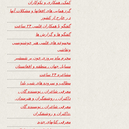
کمک، همکاری و نکوکاران
گرد همایی های افغانها و مشکلات آنها
د ر خارج از کشور
گفتگو با همکاران قلمی ۲۴ ساعت
گفتگو ها و گزارش ها
مجموعه های قلمی هنر خوشنویسی
ونقاشی
محرم ماه پیروزی خون بر شمشیر
مسایل جهان ، منطقه و افغانستان
مشاعره ۲۴ ساعت
مطالب و سروده های شب یلدا
معرفی شاعران ، نویسنده گان ،
داکتران ، روشنفگران و هنرمندان.
معرفی شاعران ، نویسنده گان
،داکتران و روشنفکران
معرفی کتابهای جدید