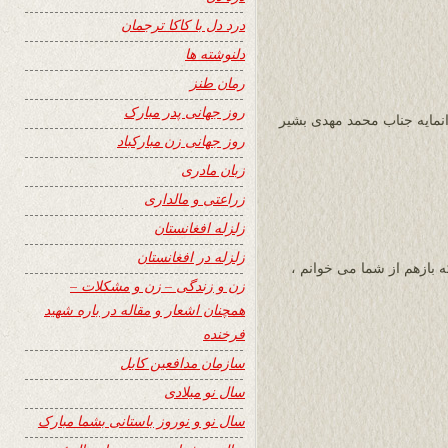
درد دل با کاکا ترجمان
دلنوشته ها
رمان طنز
روز جهانی پدر مبارک
نمایه جناب محمد مهدی بشیر
روز جهانی زن مبارکباد
زبان مادری
زراعتی و مالداری
زلزله افغانستان
زلزله در افغانستان
 بازهم از شما می خوانم ،
زن و زندگی – زن و مشکلات –
همچنان اشعار و مقاله در باره شهید
فرخنده
سازمان مدافعین کابل
سال نو میلادی
سال نو و نوروز باستانی بشما مبارک