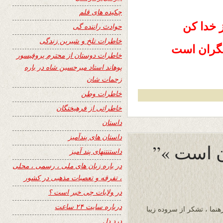
چکیده های قلم
 خدا کن
حوادث راننده گی
خاطرات تلخ و شیرین زندگی
یگران است
خاطرات دوستان از محترم پروفیسور
پوهاند استاد میرحسین شاه در باره
زحمات شان
خاطرات وطن
خاطراتی از فرهیختگان
داستان
داستان های پندآمیز
داستنتنهای پند آمیز
در باره زبان های ملی ، رسمی ، محلی
، تفرقه و تعصبات مذهبی در کشور
در ولایات چی خبر است ؟
درباره سایت ۲۴ ساعت
هنما ، تشکر از سروده زیبا
درد دل