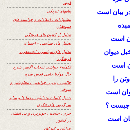
فوتی
ر بیان است
پیامهای تبریکی
پیشنهادات ، انتقادات و خواسته های
میده
هموطنان
تجلیل از کانون های فرهنگی
ان است
تحلیل های سیاسی – اجتماعی
یل دیوان
تحلیل های سیاسی ، اجتماعی ،
فرهنگی.
ان است
تکملهء حواشی نفحات الانس شرح
حال مولانا جامی قدس سره
تن را
جالب ، دیدنی ،خواندنی ، معلوماتی و
شوخی
وان است
جدول کلمات متقاطع ، معما ها و سایر
ن چیست ؟
سرگرمی های فکری
جرم ، جنایت ، خونریزی و بی امنیتی
مان است
در کشور
جوانان و کودکان