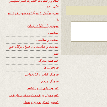
سالروز شهادت حضرت امیرالمؤمنین
علی (ع)
سروده آتش { سوگنامه شهید فرخنده
}
سولاتی از کاکا ترجمان
سیاسی
صحت و سلامتی
طاعات و عبادات تان قبول درگاه حق
طنز
عید همه مبارک
فراخوان ها
فرهنگ کتاب و کتابخوانی٬
فرهنگ مردم
کارتون های عتیق شاهد
کتاب هزار و یک حکایت ادبی تاریخی
کمپاین تفکرُ تحریر و عمل