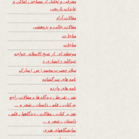
معرفی و تجلیل از مساجد ، اماکن و
عابدات تاریخی
مقالات آزاد
مقالات جالب و پژوهشی
مناجا ت
مناجات
موعظه ای از شیخ الاسلام خواجه
عبدالله « انصاری »
میلاد حضرت محمد ( ص ) مبارک
نامه های سرگشاده
نامه های وارده
نفد ، تقریظ ، دیدگاه ها و مقالات راجع
به کتاب ، فلم ، داستان ، شعر و …
نفد بر کتاب ، مقالات ، دیدگاهها ، فلم ،
داستان ، شعر و …
نمایشگاههای هنری
نیمه شعبان