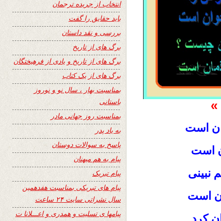
انتخاب از جریده ترجمان
باید حقایق را گفت
بررسی و نقد داستان
برگ های از تاریخ
برگ های از تاریخ و یادی از فرهیختگان
برگ های از یک کتاب
بمناسبت بهار ، سال نو و نوروز
باستانی
»
بمناسبت روز جهانی مادر
ان است
به یاد پدر
پاسخ به سوالات دوستان
ن است
پیام به هم میهنان
 نبینی
پیام تبریک
پیام های تبریکی بمناسبت هفدهمین
ان است
سال نشراتی سایت ۲۴ ساعت
پیامها ی تسلیت و همدری و اعـــلانا ت
ن کرد