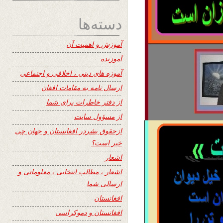
دسته‌ها
آموزش و اهمیت آن
آموزنده
آموزه های دینی ، اخلاقی و اجتماعی
ارسال نامه به مقامات افغان
از دفتر خاطرات برای شما
از مسؤول سایت
ازحقوق بشردر افغانستان و جهان چی
خبر است؟
اشعار
اشعار ، مطالب انتخابی ، معلوماتی و
ارسالی شما
افغانستان
افغانستان و دموکراسی