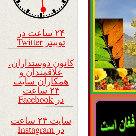
۲۴ ساعت در
توییتر Twitter
کانون دوستداران،
علاقمندان و
همکاران سایت
۲۴ ساعت
در Facebook
سایت ۲۴ ساعت
در Instagram