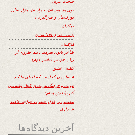
صحبت پیران
لوی پشتونستان، خراسان، هزارستان،
تورکستان و فدرالیزم !
نمکدان
جامعه هنری افغانستان
اوجِ نور
شاعر بانوی هنرمند ، هما طرزی از
زبان خودش (بخش دوم)
کشتی عشق
عیسا دمی کجاست که احیای ما کند
هویت و فرهنگ هرات از کجا ریشه می
گیرد(بخش هفتم)
مخمس بر غزل حضرت خواجه حافظ
شیرازی
آخرین دیدگاه‌ها