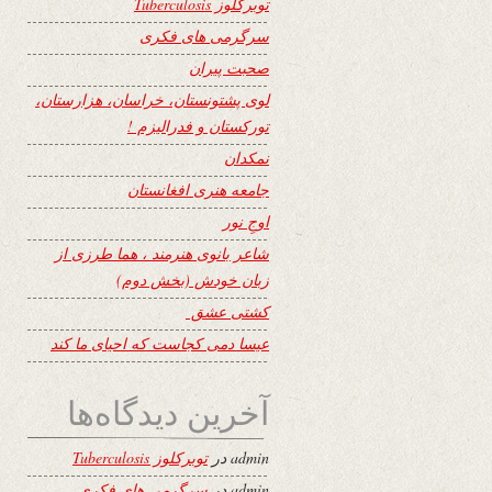
توبرکلوز Tuberculosis
سرگرمی های فکری
صحبت پیران
لوی پشتونستان، خراسان، هزارستان،
تورکستان و فدرالیزم !
نمکدان
جامعه هنری افغانستان
اوجِ نور
شاعر بانوی هنرمند ، هما طرزی از
زبان خودش (بخش دوم)
کشتی عشق
عیسا دمی کجاست که احیای ما کند
آخرین دیدگاه‌ها
admin
در
توبرکلوز Tuberculosis
admin
در
سرگرمی های فکری