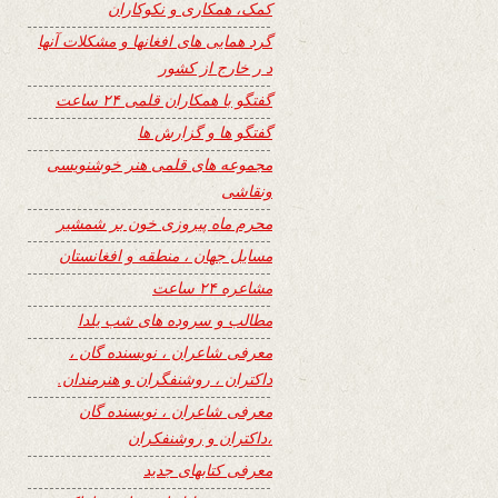
کمک، همکاری و نکوکاران
گرد همایی های افغانها و مشکلات آنها
د ر خارج از کشور
گفتگو با همکاران قلمی ۲۴ ساعت
گفتگو ها و گزارش ها
مجموعه های قلمی هنر خوشنویسی
ونقاشی
محرم ماه پیروزی خون بر شمشیر
مسایل جهان ، منطقه و افغانستان
مشاعره ۲۴ ساعت
مطالب و سروده های شب یلدا
معرفی شاعران ، نویسنده گان ،
داکتران ، روشنفگران و هنرمندان.
معرفی شاعران ، نویسنده گان
،داکتران و روشنفکران
معرفی کتابهای جدید