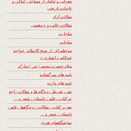
معرفی و تجلیل از مساجد ، اماکن و
عابدات تاریخی
مقالات آزاد
مقالات جالب و پژوهشی
مناجا ت
مناجات
موعظه ای از شیخ الاسلام خواجه
عبدالله « انصاری »
میلاد حضرت محمد ( ص ) مبارک
نامه های سرگشاده
نامه های وارده
نفد ، تقریظ ، دیدگاه ها و مقالات راجع
به کتاب ، فلم ، داستان ، شعر و …
نفد بر کتاب ، مقالات ، دیدگاهها ، فلم ،
داستان ، شعر و …
نمایشگاههای هنری
نیمه شعبان