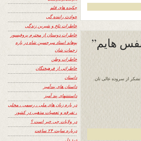
چکیده های قلم
حوادث راننده گی
خاطرات تلخ و شیرین زندگی
خاطرات دوستان از محترم پروفیسور
نفس هایم”
پوهاند استاد میرحسین شاه در باره
زحمات شان
خاطرات وطن
خاطراتی از فرهیختگان
داستان
تشکر از سروده عالی تان.
داستان های پندآمیز
داستنتنهای پند آمیز
در باره زبان های ملی ، رسمی ، محلی
، تفرقه و تعصبات مذهبی در کشور
در ولایات چی خبر است ؟
درباره سایت ۲۴ ساعت
درد دل