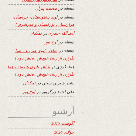
admin
در
صحبت پیران
admin
در
لوی پشتونستان، خراسان،
هزارستان، تورکستان و فدرالیزم !
اسدالله حیدری
در
نمکدان
admin
در
اوجِ نور
admin
در
شاعر بانوی هنرمند ، هما
طرزی از زبان خودش (بخش دوم)
هما طرزی
در
شاعر بانوی هنرمند ، هما
طرزی از زبان خودش (بخش دوم)
بشیر شیرین سخن
در
نمکدان
علی احمد زرگرپور
در
اوجِ نور
آرشیو
آگوست 2026
جولای 2026