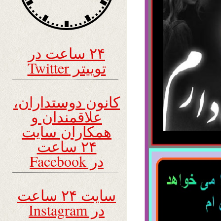
۲۴ ساعت در
توییتر Twitter
کانون دوستداران،
علاقمندان و
همکاران سایت
۲۴ ساعت
در Facebook
سایت ۲۴ ساعت
در Instagram