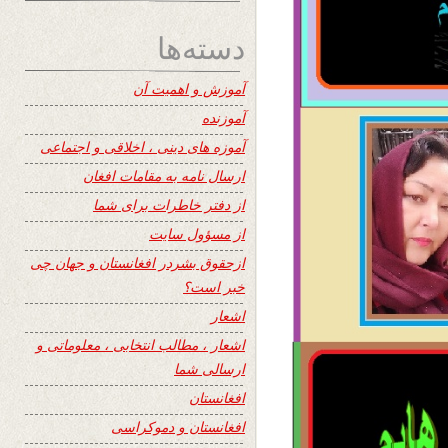
دسته‌ها
آموزش و اهمیت آن
آموزنده
آموزه های دینی ، اخلاقی و اجتماعی
ارسال نامه به مقامات افغان
از دفتر خاطرات برای شما
از مسؤول سایت
ازحقوق بشردر افغانستان و جهان چی
خبر است؟
اشعار
اشعار ، مطالب انتخابی ، معلوماتی و
ارسالی شما
افغانستان
افغانستان و دموکراسی