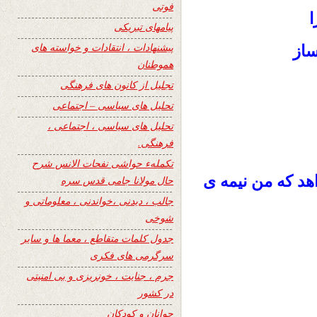
فوتی
ا
پیامهای تبریکی
پیشنهادات ، انتقادات و خواسته های
ساز
هموطنان
تجلیل از کانون های فرهنگی
تحلیل های سیاسی – اجتماعی
تحلیل های سیاسی ، اجتماعی ،
فرهنگی.
تکملهء حواشی نفحات الانس شرح
د که من نیمه ی
حال مولانا جامی قدس سره
جالب ، دیدنی ،خواندنی ، معلوماتی و
شوخی
جدول کلمات متقاطع ، معما ها و سایر
سرگرمی های فکری
جرم ، جنایت ، خونریزی و بی امنیتی
در کشور
جوانان و کودکان