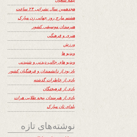
هجدهمین سال نشراتی ۲۴ ساعت
هشتم مارچ روز جهانی زن مبارک
هنرمندان موسیقی کشور
هنری و فرهنگی
ورزش
ویدیو ها
ویدیو های جالب دیدنی و شنیدنی
یاد بود از دانشمندان و فرهنگیان کشور
یادی از خاطرات گذشته
یادی از فرهیختگان
یادی از هنرمندان پنجه طلایی هرات
یلدای تان مبارک
نوشته‌های تازه