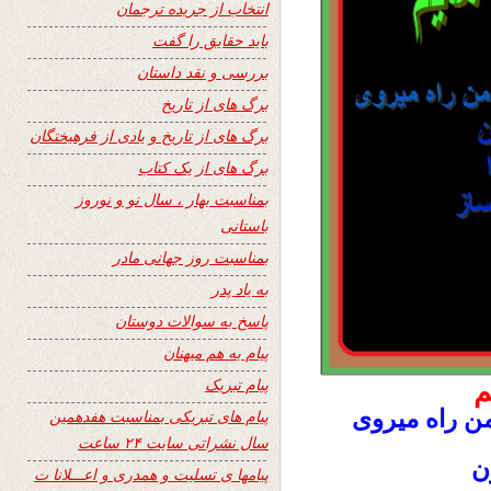
انتخاب از جریده ترجمان
باید حقایق را گفت
بررسی و نقد داستان
برگ های از تاریخ
برگ های از تاریخ و یادی از فرهیختگان
برگ های از یک کتاب
بمناسبت بهار ، سال نو و نوروز
باستانی
بمناسبت روز جهانی مادر
به یاد پدر
پاسخ به سوالات دوستان
پیام به هم میهنان
پیام تبریک
م
ن راه میروی
پیام های تبریکی بمناسبت هفدهمین
سال نشراتی سایت ۲۴ ساعت
ن
پیامها ی تسلیت و همدری و اعـــلانا ت