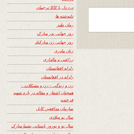
درد دل با کاکا ترجمان
دلنوشته ها
رمان طنز
روز جهانی پدر مبارک
روز جهانی زن مبارکباد
زبان مادری
زراعتی و مالداری
زلزله افغانستان
زلزله در افغانستان
زن و زندگی – زن و مشکلات –
همچنان اشعار و مقاله در باره شهید
فرخنده
سازمان مدافعین کابل
سال نو میلادی
سال نو و نوروز باستانی بشما مبارک