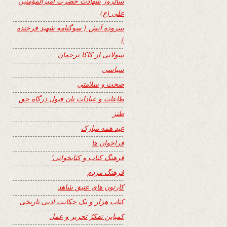
سالروز شهادت حضرت امیرالمؤمنین
علی (ع)
سروده آتش { سوگنامه شهید فرخنده
}
سولاتی از کاکا ترجمان
سیاسی
صحت و سلامتی
طاعات و عبادات تان قبول درگاه حق
طنز
عید همه مبارک
فراخوان ها
فرهنگ کتاب و کتابخوانی٬
فرهنگ مردم
کارتون های عتیق شاهد
کتاب هزار و یک حکایت ادبی تاریخی
کمپاین تفکرُ تحریر و عمل