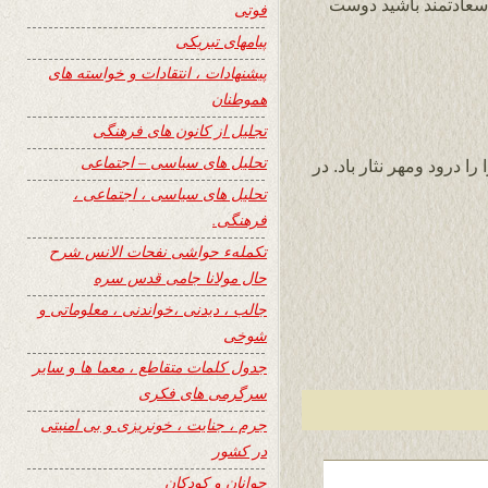
عادتمند باشید دوست
فوتی
پیامهای تبریکی
پیشنهادات ، انتقادات و خواسته های
هموطنان
تجلیل از کانون های فرهنگی
تحلیل های سیاسی – اجتماعی
 درود ومهر نثار باد. در
تحلیل های سیاسی ، اجتماعی ،
فرهنگی.
تکملهء حواشی نفحات الانس شرح
حال مولانا جامی قدس سره
جالب ، دیدنی ،خواندنی ، معلوماتی و
شوخی
جدول کلمات متقاطع ، معما ها و سایر
سرگرمی های فکری
جرم ، جنایت ، خونریزی و بی امنیتی
در کشور
جوانان و کودکان