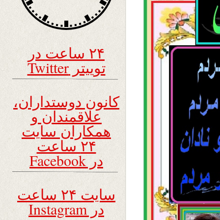
۲۴ ساعت در
توییتر Twitter
کانون دوستداران،
علاقمندان و
همکاران سایت
۲۴ ساعت
در Facebook
سایت ۲۴ ساعت
در Instagram