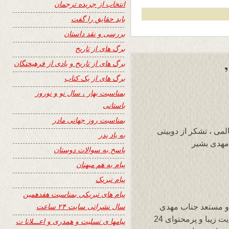
انتخاب از جریده ترجمان
باید حقایق را گفت
بررسی و نقد داستان
برگ های از تاریخ
برگ های از تاریخ و یادی از فرهیختگان
برگ های از یک کتاب
بمناسبت بهار ، سال نو و نوروز
باستانی
بمناسبت روز جهانی مادر
لمی ، تشکر از دوبیتی
به یاد پدر
 مهدی بشیر
پاسخ به سوالات دوستان
پیام به هم میهنان
پیام تبریک
پیام های تبریکی بمناسبت هفدهمین
سال نشراتی سایت ۲۴ ساعت
و مستعد جناب مهدی
بشیر، تشکر از دیزاین و نشر این دوبیتی در سایت زیبا و پرمحتوای 24
پیامها ی تسلیت و همدری و اعـــلانا ت