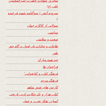
سالروز شهادت حضرت امیرالمؤمنین
علی (ع)
سروده آتش { سوگنامه شهید فرخنده
}
سولاتی از کاکا ترجمان
سیاسی
صحت و سلامتی
طاعات و عبادات تان قبول درگاه حق
طنز
عید همه مبارک
فراخوان ها
فرهنگ کتاب و کتابخوانی٬
فرهنگ مردم
کارتون های عتیق شاهد
کتاب هزار و یک حکایت ادبی تاریخی
کمپاین تفکرُ تحریر و عمل