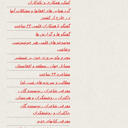
کمک، همکاری و نکوکاران
گرد همایی های افغانها و مشکلات آنها
د ر خارج از کشور
گفتگو با همکاران قلمی ۲۴ ساعت
گفتگو ها و گزارش ها
مجموعه های قلمی هنر خوشنویسی
ونقاشی
محرم ماه پیروزی خون بر شمشیر
مسایل جهان ، منطقه و افغانستان
مشاعره ۲۴ ساعت
مطالب و سروده های شب یلدا
معرفی شاعران ، نویسنده گان ،
داکتران ، روشنفگران و هنرمندان.
معرفی شاعران ، نویسنده گان
،داکتران و روشنفکران
معرفی کتابهای جدید