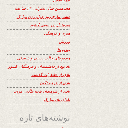
هجدهمین سال نشراتی ۲۴ ساعت
هشتم مارچ روز جهانی زن مبارک
هنرمندان موسیقی کشور
هنری و فرهنگی
ورزش
ویدیو ها
ویدیو های جالب دیدنی و شنیدنی
یاد بود از دانشمندان و فرهنگیان کشور
یادی از خاطرات گذشته
یادی از فرهیختگان
یادی از هنرمندان پنجه طلایی هرات
یلدای تان مبارک
نوشته‌های تازه