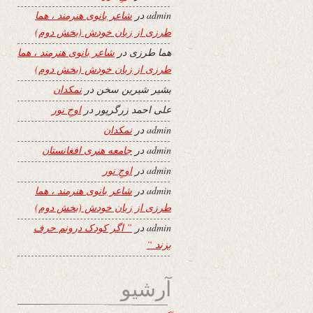
admin
در
شاعر بانوی هنرمند ، هما
طرزی از زبان خودش (بخش دوم)
هما طرزی
در
شاعر بانوی هنرمند ، هما
طرزی از زبان خودش (بخش دوم)
بشیر شیرین سخن
در
نمکدان
علی احمد زرگرپور
در
اوجِ نور
admin
در
نمکدان
admin
در
جامعه هنری افغانستان
admin
در
اوجِ نور
admin
در
شاعر بانوی هنرمند ، هما
طرزی از زبان خودش (بخش دوم)
admin
در
” اگر کودک درونم حرف
بزند “
آرشیو