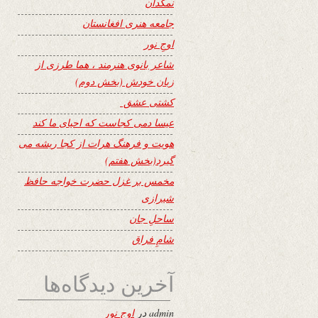
نمکدان
جامعه هنری افغانستان
اوجِ نور
شاعر بانوی هنرمند ، هما طرزی از
زبان خودش (بخش دوم)
کشتی عشق
عیسا دمی کجاست که احیای ما کند
هویت و فرهنگ هرات از کجا ریشه می
گیرد(بخش هفتم)
مخمس بر غزل حضرت خواجه حافظ
شیرازی
ساحلِ جان
شامِ فراق
آخرین دیدگاه‌ها
admin
در
اوجِ نور