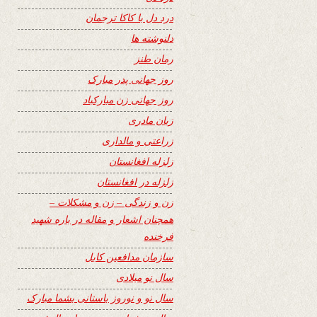
درد دل با کاکا ترجمان
دلنوشته ها
رمان طنز
روز جهانی پدر مبارک
روز جهانی زن مبارکباد
زبان مادری
زراعتی و مالداری
زلزله افغانستان
زلزله در افغانستان
زن و زندگی – زن و مشکلات –
همچنان اشعار و مقاله در باره شهید
فرخنده
سازمان مدافعین کابل
سال نو میلادی
سال نو و نوروز باستانی بشما مبارک