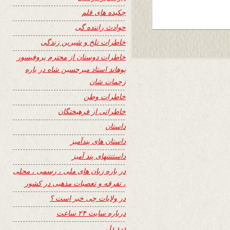
چکیده های قلم
حوادث راننده گی
خاطرات تلخ و شیرین زندگی
خاطرات دوستان از محترم پروفیسور
پوهاند استاد میرحسین شاه در باره
زحمات شان
خاطرات وطن
خاطراتی از فرهیختگان
داستان
داستان های پندآمیز
داستنتنهای پند آمیز
در باره زبان های ملی ، رسمی ، محلی
، تفرقه و تعصبات مذهبی در کشور
در ولایات چی خبر است ؟
درباره سایت ۲۴ ساعت
درد دل