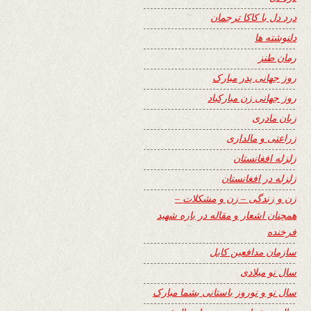
درد دل با کاکا ترجمان
دلنوشته ها
رمان طنز
روز جهانی پدر مبارک
روز جهانی زن مبارکباد
زبان مادری
زراعتی و مالداری
زلزله افغانستان
زلزله در افغانستان
زن و زندگی – زن و مشکلات –
همچنان اشعار و مقاله در باره شهید
فرخنده
سازمان مدافعین کابل
سال نو میلادی
سال نو و نوروز باستانی بشما مبارک