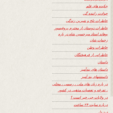
چکیده های قلم
حوادث راننده گی
خاطرات تلخ و شیرین زندگی
خاطرات دوستان از محترم پروفیسور
پوهاند استاد میرحسین شاه در باره
زحمات شان
خاطرات وطن
خاطراتی از فرهیختگان
داستان
داستان های پندآمیز
داستنتنهای پند آمیز
در باره زبان های ملی ، رسمی ، محلی
، تفرقه و تعصبات مذهبی در کشور
در ولایات چی خبر است ؟
درباره سایت ۲۴ ساعت
درد دل