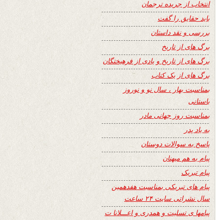
انتخاب از جریده ترجمان
باید حقایق را گفت
بررسی و نقد داستان
برگ های از تاریخ
برگ های از تاریخ و یادی از فرهیختگان
برگ های از یک کتاب
بمناسبت بهار ، سال نو و نوروز
باستانی
بمناسبت روز جهانی مادر
به یاد پدر
پاسخ به سوالات دوستان
پیام به هم میهنان
پیام تبریک
پیام های تبریکی بمناسبت هفدهمین
سال نشراتی سایت ۲۴ ساعت
پیامها ی تسلیت و همدری و اعـــلانا ت