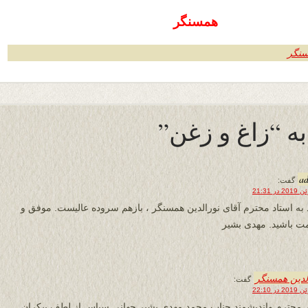
همسنگر
سنگر
a
گفت:
 به استاد محترم آقای نورالدین همسنگر ، بازهم سروده عالیست. موفق و
ت باشید. مهدی بشیر
لدین همسنگر
گفت:
ر محترم واندیشمند جناب محمد مهدی بشیر جهانی سپاس از لطف بیکران