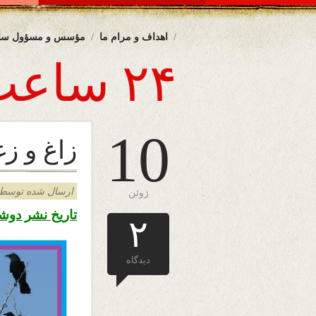
اهداف و مرام ما
مؤسس و مسؤول سا
۲۴ ساعت
10
زاغ و ز
ارسال شده توسط admin د
ژوئن
تاریخ نشر دوشنبه ۲۰ جوزا ۱۳۹۸ – ۱۰ جون
۲
دیدگاه