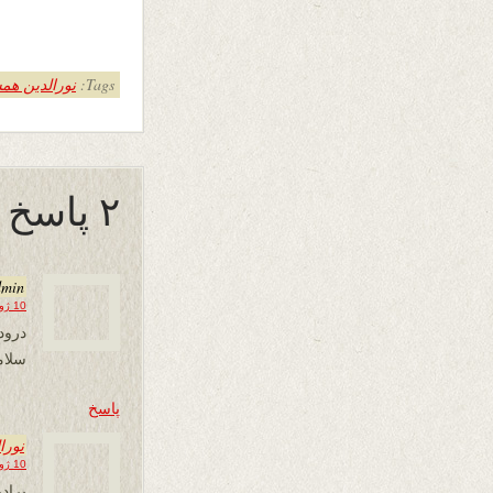
Tags:
نورالدین هم
۲ پاسخ به “زاغ و زغن”
dmin
10 ژوئن 2019 در 21:31
درود
سلام
پاسخ
نورا
10 ژوئن 2019 در 22:10
براد