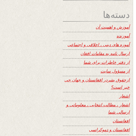
دسته‌ها
آموزش و اهمیت آن
آموزنده
آموزه های دینی ، اخلاقی و اجتماعی
ارسال نامه به مقامات افغان
از دفتر خاطرات برای شما
از مسؤول سایت
ازحقوق بشردر افغانستان و جهان چی
خبر است؟
اشعار
اشعار ، مطالب انتخابی ، معلوماتی و
ارسالی شما
افغانستان
افغانستان و دموکراسی