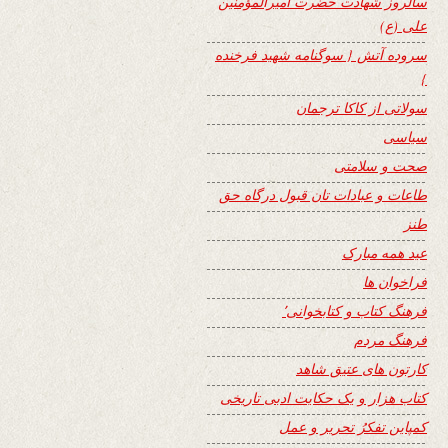
سالروز شهادت حضرت امیرالمؤمنین
علی (ع)
سروده آتش { سوگنامه شهید فرخنده
}
سولاتی از کاکا ترجمان
سیاسی
صحت و سلامتی
طاعات و عبادات تان قبول درگاه حق
طنز
عید همه مبارک
فراخوان ها
فرهنگ کتاب و کتابخوانی٬
فرهنگ مردم
کارتون های عتیق شاهد
کتاب هزار و یک حکایت ادبی تاریخی
کمپاین تفکرُ تحریر و عمل