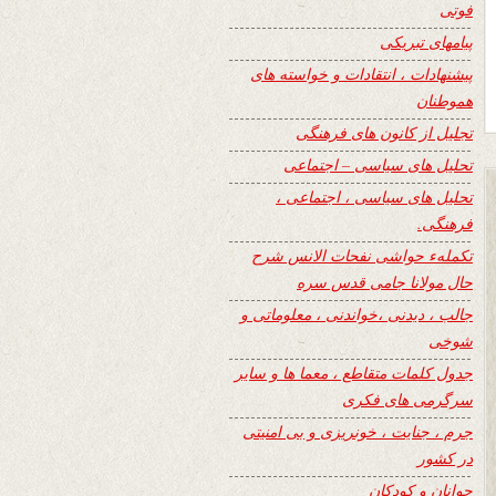
فوتی
پیامهای تبریکی
پیشنهادات ، انتقادات و خواسته های
هموطنان
تجلیل از کانون های فرهنگی
تحلیل های سیاسی – اجتماعی
تحلیل های سیاسی ، اجتماعی ،
فرهنگی.
تکملهء حواشی نفحات الانس شرح
حال مولانا جامی قدس سره
جالب ، دیدنی ،خواندنی ، معلوماتی و
شوخی
جدول کلمات متقاطع ، معما ها و سایر
سرگرمی های فکری
جرم ، جنایت ، خونریزی و بی امنیتی
در کشور
جوانان و کودکان