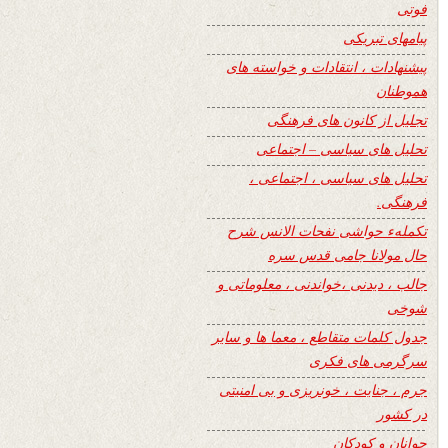
فوتی
پیامهای تبریکی
پیشنهادات ، انتقادات و خواسته های
هموطنان
تجلیل از کانون های فرهنگی
تحلیل های سیاسی – اجتماعی
تحلیل های سیاسی ، اجتماعی ،
فرهنگی.
تکملهء حواشی نفحات الانس شرح
حال مولانا جامی قدس سره
جالب ، دیدنی ،خواندنی ، معلوماتی و
شوخی
جدول کلمات متقاطع ، معما ها و سایر
سرگرمی های فکری
جرم ، جنایت ، خونریزی و بی امنیتی
در کشور
جوانان و کودکان