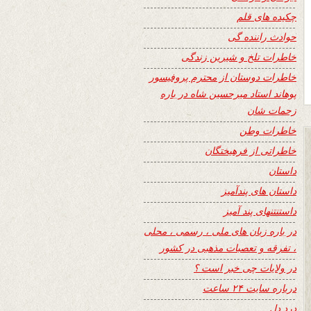
چکیده های قلم
حوادث راننده گی
خاطرات تلخ و شیرین زندگی
خاطرات دوستان از محترم پروفیسور
پوهاند استاد میرحسین شاه در باره
زحمات شان
خاطرات وطن
خاطراتی از فرهیختگان
داستان
داستان های پندآمیز
داستنتنهای پند آمیز
در باره زبان های ملی ، رسمی ، محلی
، تفرقه و تعصبات مذهبی در کشور
در ولایات چی خبر است ؟
درباره سایت ۲۴ ساعت
درد دل