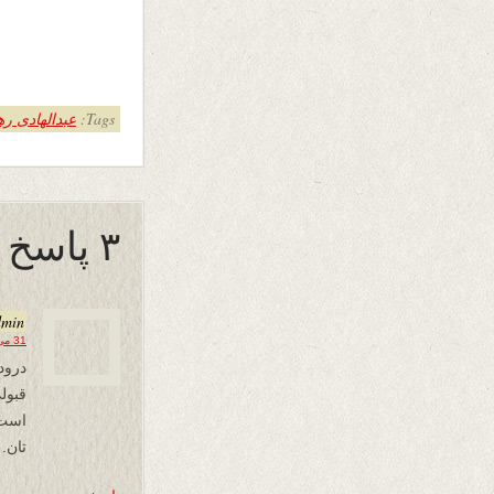
Tags:
عبدالهادی ره
۳ پاسخ به “« تابو شکن »”
dmin
31 می 2019 در 12:12
درود
قبول
است 
تان.