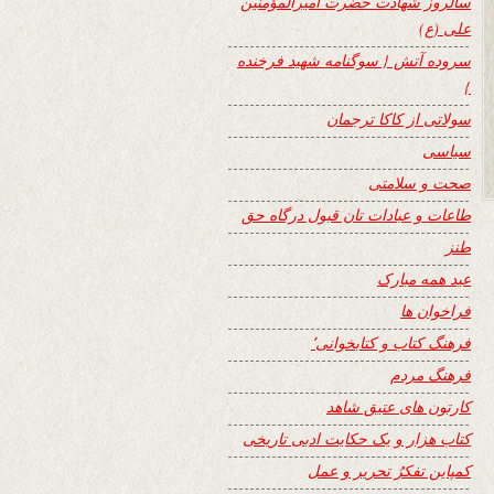
سالروز شهادت حضرت امیرالمؤمنین
علی (ع)
سروده آتش { سوگنامه شهید فرخنده
}
سولاتی از کاکا ترجمان
سیاسی
صحت و سلامتی
طاعات و عبادات تان قبول درگاه حق
طنز
عید همه مبارک
فراخوان ها
فرهنگ کتاب و کتابخوانی٬
فرهنگ مردم
کارتون های عتیق شاهد
کتاب هزار و یک حکایت ادبی تاریخی
کمپاین تفکرُ تحریر و عمل