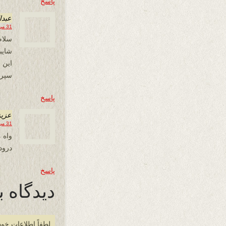
پاسخ
عبدا
31 می 2019 در 14:28
سلام
شایب
این 
سپری
پاسخ
عزیز
31 می 2019 در 17:33
واه م
درود
پاسخ
دیدگاه ب
لطفاً اطلاعات خود