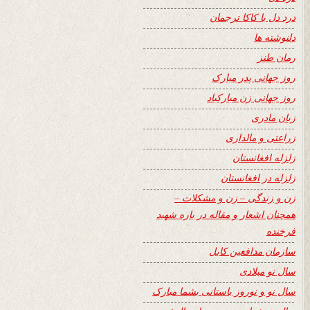
درد دل با کاکا ترجمان
دلنوشته ها
رمان طنز
روز جهانی پدر مبارک
روز جهانی زن مبارکباد
زبان مادری
زراعتی و مالداری
زلزله افغانستان
زلزله در افغانستان
زن و زندگی – زن و مشکلات –
همچنان اشعار و مقاله در باره شهید
فرخنده
سازمان مدافعین کابل
سال نو میلادی
سال نو و نوروز باستانی بشما مبارک