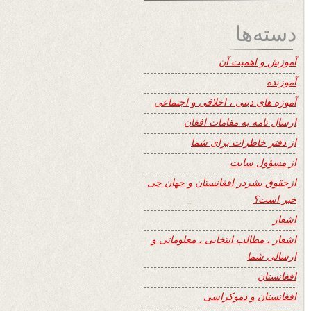
دسته‌ها
آموزش و اهمیت آن
آموزنده
آموزه های دینی ، اخلاقی و اجتماعی
ارسال نامه به مقامات افغان
از دفتر خاطرات برای شما
از مسؤول سایت
ازحقوق بشردر افغانستان و جهان چی
خبر است؟
اشعار
اشعار ، مطالب انتخابی ، معلوماتی و
ارسالی شما
افغانستان
افغانستان و دموکراسی