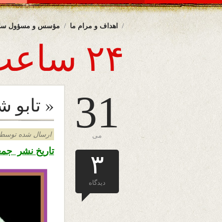
اهداف و مرام ما
مؤسس و مسؤول سا
۲۴ ساعت
31
« تابو 
ارسال شده توسط admin د
می
تاریخ نشر جمعه دهم جوزا 
۳
دیدگاه