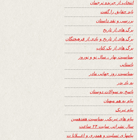
انتخاب از جریده ترجمان
باید حقایق را گفت
بررسی و نقد داستان
برگ های از تاریخ
برگ های از تاریخ و یادی از فرهیختگان
برگ های از یک کتاب
بمناسبت بهار ، سال نو و نوروز
باستانی
بمناسبت روز جهانی مادر
به یاد پدر
پاسخ به سوالات دوستان
پیام به هم میهنان
پیام تبریک
پیام های تبریکی بمناسبت هفدهمین
سال نشراتی سایت ۲۴ ساعت
پیامها ی تسلیت و همدری و اعـــلانا ت