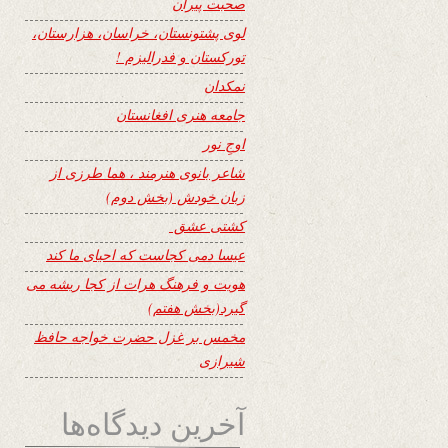
صحبت پیران
لوی پشتونستان، خراسان، هزارستان،
تورکستان و فدرالیزم !
نمکدان
جامعه هنری افغانستان
اوجِ نور
شاعر بانوی هنرمند ، هما طرزی از
زبان خودش (بخش دوم)
کشتی عشق
عیسا دمی کجاست که احیای ما کند
هویت و فرهنگ هرات از کجا ریشه می
گیرد(بخش هفتم)
مخمس بر غزل حضرت خواجه حافظ
شیرازی
آخرین دیدگاه‌ها