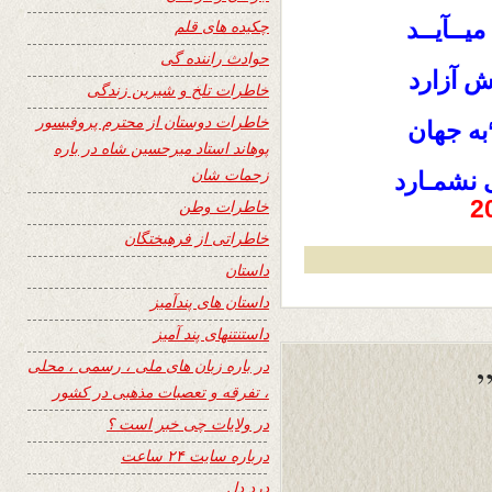
میــآیــد
چکیده های قلم
حوادث راننده گی
ش آزارد
خاطرات تلخ و شیرین زندگی
خاطرات دوستان از محترم پروفیسور
به جهان
پوهاند استاد میرحسین شاه در باره
زحمات شان
 نشمـارد
خاطرات وطن
خاطراتی از فرهیختگان
داستان
داستان های پندآمیز
داستنتنهای پند آمیز
در باره زبان های ملی ، رسمی ، محلی
، تفرقه و تعصبات مذهبی در کشور
در ولایات چی خبر است ؟
درباره سایت ۲۴ ساعت
درد دل