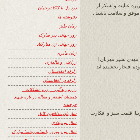
یزه عنایت و تشکر از
درد دل با کاکا ترجمان
 موفق و سلامت باشید .
دلنوشته ها
رمان طنز
روز جهانی پدر مبارک
روز جهانی زن مبارکباد
زبان مادری
 مهدی بشیر مهربان !
زراعتی و مالداری
ه افتخار بخشیده اید
زلزله افغانستان
زلزله در افغانستان
زن و زندگی – زن و مشکلات –
همچنان اشعار و مقاله در باره شهید
فرخنده
یبا! قلمت سبز و افکارت
سازمان مدافعین کابل
سال نو میلادی
سال نو و نوروز باستانی بشما مبارک