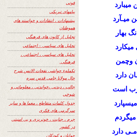
فوتی
میبارد
پیامهای تبریکی
 میـآرد
پیشنهادات ، انتقادات و خواسته های
هموطنان
گ بهار
تجلیل از کانون های فرهنگی
تحلیل های سیاسی – اجتماعی
میکارد
تحلیل های سیاسی ، اجتماعی ،
ن وچمن
فرهنگی.
تکملهء حواشی نفحات الانس شرح
ان دارد
حال مولانا جامی قدس سره
جالب ، دیدنی ،خواندنی ، معلوماتی و
رب است
شوخی
یسپارد
جدول کلمات متقاطع ، معما ها و سایر
سرگرمی های فکری
میگردم
جرم ، جنایت ، خونریزی و بی امنیتی
در کشور
مـی دارد
جوانان و کودکان