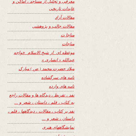
معرفی و تجلیل از مساجد ، اماکن و
عابدات تاریخی
مقالات آزاد
مقالات جالب و پژوهشی
مناجا ت
مناجات
موعظه ای از شیخ الاسلام خواجه
عبدالله « انصاری »
میلاد حضرت محمد ( ص ) مبارک
نامه های سرگشاده
نامه های وارده
نفد ، تقریظ ، دیدگاه ها و مقالات راجع
به کتاب ، فلم ، داستان ، شعر و …
نفد بر کتاب ، مقالات ، دیدگاهها ، فلم ،
داستان ، شعر و …
نمایشگاههای هنری
نیمه شعبان