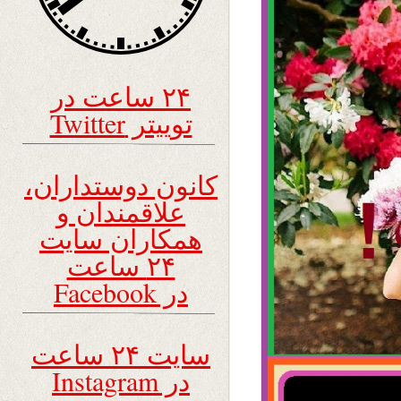
۲۴ ساعت در
توییتر Twitter
کانون دوستداران،
علاقمندان و
همکاران سایت
۲۴ ساعت
در Facebook
سایت ۲۴ ساعت
در Instagram