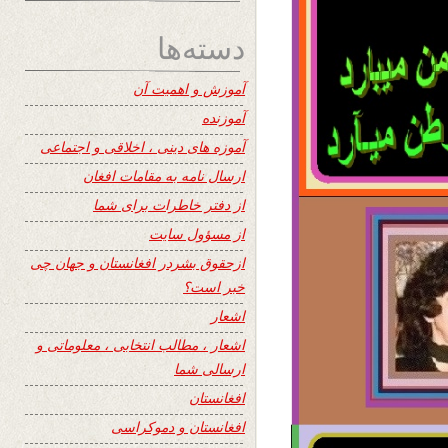
دسته‌ها
آموزش و اهمیت آن
آموزنده
آموزه های دینی ، اخلاقی و اجتماعی
ارسال نامه به مقامات افغان
از دفتر خاطرات برای شما
از مسؤول سایت
ازحقوق بشردر افغانستان و جهان چی
خبر است؟
اشعار
اشعار ، مطالب انتخابی ، معلوماتی و
ارسالی شما
افغانستان
افغانستان و دموکراسی