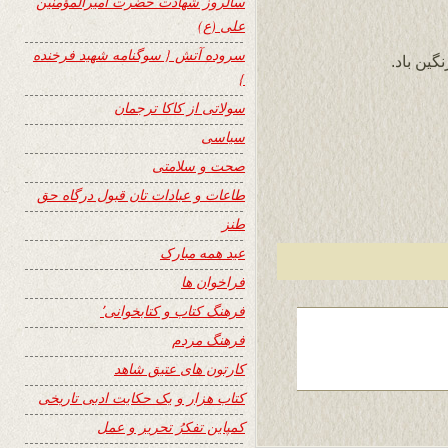
سالروز شهادت حضرت امیرالمؤمنین
علی (ع)
سروده آتش { سوگنامه شهید فرخنده
گین باد.
}
سولاتی از کاکا ترجمان
سیاسی
صحت و سلامتی
طاعات و عبادات تان قبول درگاه حق
طنز
عید همه مبارک
فراخوان ها
فرهنگ کتاب و کتابخوانی٬
فرهنگ مردم
کارتون های عتیق شاهد
کتاب هزار و یک حکایت ادبی تاریخی
کمپاین تفکرُ تحریر و عمل