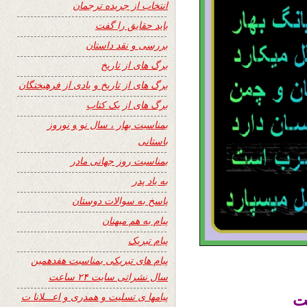
انتخاب از جریده ترجمان
باید حقایق را گفت
بررسی و نقد داستان
برگ های از تاریخ
برگ های از تاریخ و یادی از فرهیختگان
برگ های از یک کتاب
بمناسبت بهار ، سال نو و نوروز
باستانی
بمناسبت روز جهانی مادر
به یاد پدر
پاسخ به سوالات دوستان
پیام به هم میهنان
پیام تبریک
پیام های تبریکی بمناسبت هفدهمین
سال نشراتی سایت ۲۴ ساعت
پیامها ی تسلیت و همدری و اعـــلانا ت
ت