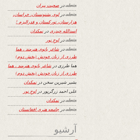
admin
در
صحبت پیران
admin
در
لوی پشتونستان، خراسان،
هزارستان، تورکستان و فدرالیزم !
اسدالله حیدری
در
نمکدان
admin
در
اوجِ نور
admin
در
شاعر بانوی هنرمند ، هما
طرزی از زبان خودش (بخش دوم)
هما طرزی
در
شاعر بانوی هنرمند ، هما
طرزی از زبان خودش (بخش دوم)
بشیر شیرین سخن
در
نمکدان
علی احمد زرگرپور
در
اوجِ نور
admin
در
نمکدان
admin
در
جامعه هنری افغانستان
آرشیو