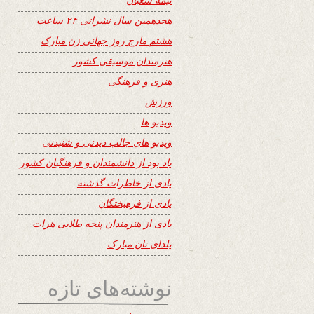
هجدهمین سال نشراتی ۲۴ ساعت
هشتم مارچ روز جهانی زن مبارک
هنرمندان موسیقی کشور
هنری و فرهنگی
ورزش
ویدیو ها
ویدیو های جالب دیدنی و شنیدنی
یاد بود از دانشمندان و فرهنگیان کشور
یادی از خاطرات گذشته
یادی از فرهیختگان
یادی از هنرمندان پنجه طلایی هرات
یلدای تان مبارک
نوشته‌های تازه