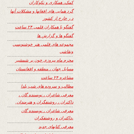
کمک، همکاری و نکوکاران
گرد همایی های افغانها و مشکلات آنها
د ر خارج از کشور
گفتگو با همکاران قلمی ۲۴ ساعت
گفتگو ها و گزارش ها
مجموعه های قلمی هنر خوشنویسی
ونقاشی
محرم ماه پیروزی خون بر شمشیر
مسایل جهان ، منطقه و افغانستان
مشاعره ۲۴ ساعت
مطالب و سروده های شب یلدا
معرفی شاعران ، نویسنده گان ،
داکتران ، روشنفگران و هنرمندان.
معرفی شاعران ، نویسنده گان
،داکتران و روشنفکران
معرفی کتابهای جدید