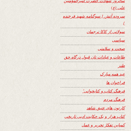
سالروز شهادت حضرت امیرالمؤمنین
علی (ع)
سروده آتش { سوگنامه شهید فرخنده
}
سولاتی از کاکا ترجمان
سیاسی
صحت و سلامتی
طاعات و عبادات تان قبول درگاه حق
طنز
عید همه مبارک
فراخوان ها
فرهنگ کتاب و کتابخوانی٬
فرهنگ مردم
کارتون های عتیق شاهد
کتاب هزار و یک حکایت ادبی تاریخی
کمپاین تفکرُ تحریر و عمل