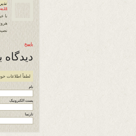
نذير
18 می 2019 در 19:49
با ع
هروي
نصيب 
پاسخ
دیدگاه ب
لطفاً اطلاعات خود
نام
پست الکترونیک
تارنما