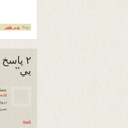
Tags:
نذیر ظفر
۲ پاسخ 
يي”
dmin
18 می 2019 در 14:30
درود
سرود
پاسخ