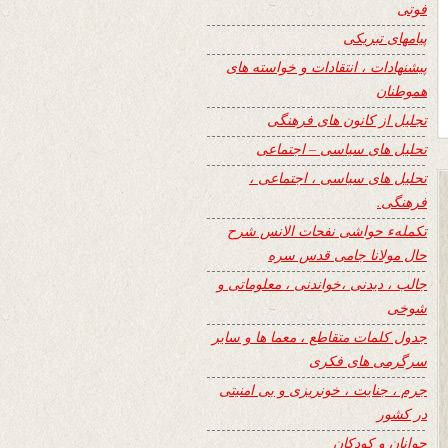
فوتی
پیامهای تبریکی
پیشنهادات ، انتقادات و خواسته های
هموطنان
تجلیل از کانون های فرهنگی
تحلیل های سیاسی – اجتماعی
تحلیل های سیاسی ، اجتماعی ،
فرهنگی.
تکملهء حواشی نفحات الانس شرح
حال مولانا جامی قدس سره
جالب ، دیدنی ،خواندنی ، معلوماتی و
شوخی
جدول کلمات متقاطع ، معما ها و سایر
سرگرمی های فکری
جرم ، جنایت ، خونریزی و بی امنیتی
در کشور
جوانان و کودکان