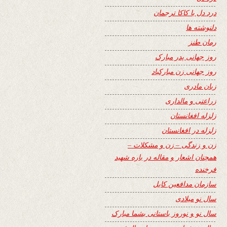
درد دل با کاکا ترجمان
دلنوشته ها
رمان طنز
روز جهانی پدر مبارک
روز جهانی زن مبارکباد
زبان مادری
زراعتی و مالداری
زلزله افغانستان
زلزله در افغانستان
زن و زندگی – زن و مشکلات –
همچنان اشعار و مقاله در باره شهید
فرخنده
سازمان مدافعین کابل
سال نو میلادی
سال نو و نوروز باستانی بشما مبارک