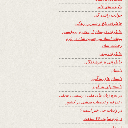
چکیده های قلم
حوادث راننده گی
خاطرات تلخ و شیرین زندگی
خاطرات دوستان از محترم پروفیسور
پوهاند استاد میرحسین شاه در باره
زحمات شان
خاطرات وطن
خاطراتی از فرهیختگان
داستان
داستان های پندآمیز
داستنتنهای پند آمیز
در باره زبان های ملی ، رسمی ، محلی
، تفرقه و تعصبات مذهبی در کشور
در ولایات چی خبر است ؟
درباره سایت ۲۴ ساعت
درد دل