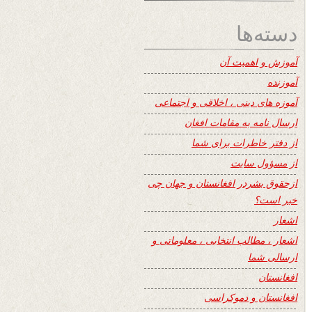
دسته‌ها
آموزش و اهمیت آن
آموزنده
آموزه های دینی ، اخلاقی و اجتماعی
ارسال نامه به مقامات افغان
از دفتر خاطرات برای شما
از مسؤول سایت
ازحقوق بشردر افغانستان و جهان چی
خبر است؟
اشعار
اشعار ، مطالب انتخابی ، معلوماتی و
ارسالی شما
افغانستان
افغانستان و دموکراسی