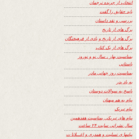
انتخاب از جریده ترجمان
باید حقایق را گفت
بررسی و نقد داستان
برگ های از تاریخ
برگ های از تاریخ و یادی از فرهیختگان
برگ های از یک کتاب
بمناسبت بهار ، سال نو و نوروز
باستانی
بمناسبت روز جهانی مادر
به یاد پدر
پاسخ به سوالات دوستان
پیام به هم میهنان
پیام تبریک
پیام های تبریکی بمناسبت هفدهمین
سال نشراتی سایت ۲۴ ساعت
پیامها ی تسلیت و همدری و اعـــلانا ت