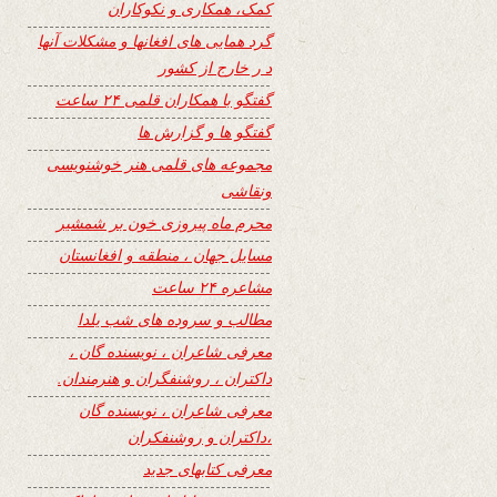
کمک، همکاری و نکوکاران
گرد همایی های افغانها و مشکلات آنها
د ر خارج از کشور
گفتگو با همکاران قلمی ۲۴ ساعت
گفتگو ها و گزارش ها
مجموعه های قلمی هنر خوشنویسی
ونقاشی
محرم ماه پیروزی خون بر شمشیر
مسایل جهان ، منطقه و افغانستان
مشاعره ۲۴ ساعت
مطالب و سروده های شب یلدا
معرفی شاعران ، نویسنده گان ،
داکتران ، روشنفگران و هنرمندان.
معرفی شاعران ، نویسنده گان
،داکتران و روشنفکران
معرفی کتابهای جدید