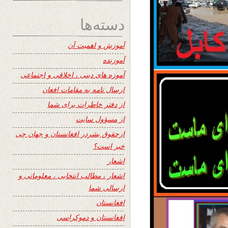
دسته‌ها
آموزش و اهمیت آن
آموزنده
آموزه های دینی ، اخلاقی و اجتماعی
ارسال نامه به مقامات افغان
از دفتر خاطرات برای شما
از مسؤول سایت
ازحقوق بشردر افغانستان و جهان چی
خبر است؟
اشعار
اشعار ، مطالب انتخابی ، معلوماتی و
ارسالی شما
افغانستان
افغانستان و دموکراسی