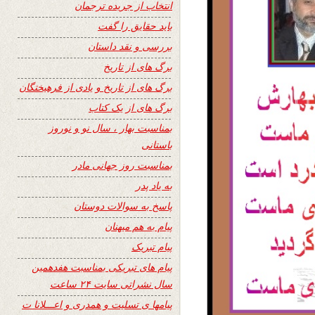
انتخاب از جریده ترجمان
باید حقایق را گفت
بررسی و نقد داستان
برگ های از تاریخ
برگ های از تاریخ و یادی از فرهیختگان
برگ های از یک کتاب
بمناسبت بهار ، سال نو و نوروز
باستانی
بمناسبت روز جهانی مادر
به یاد پدر
پاسخ به سوالات دوستان
پیام به هم میهنان
پیام تبریک
پیام های تبریکی بمناسبت هفدهمین
سال نشراتی سایت ۲۴ ساعت
پیامها ی تسلیت و همدری و اعـــلانا ت