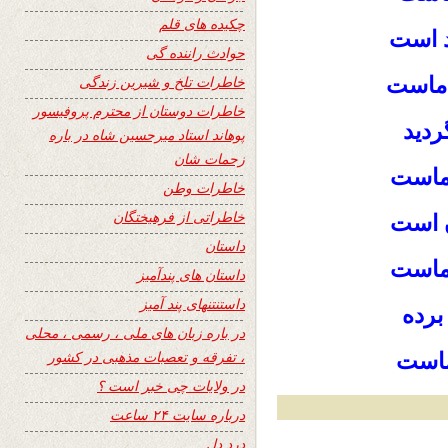
چکیده های قلم
د است
حوادث راننده گی
 ماست
خاطرات تلخ و شیرین زندگی
خاطرات دوستان از محترم پروفیسور
دید
پوهاند استاد میرحسین شاه در باره
زحمات شان
ی ماست
خاطرات وطن
خاطراتی از فرهیختگان
 است
داستان
 ماست
داستان های پندآمیز
داستنتنهای پند آمیز
رده
در باره زبان های ملی ، رسمی ، محلی
، تفرقه و تعصبات مذهبی در کشور
ماست
در ولایات چی خبر است ؟
درباره سایت ۲۴ ساعت
درد دل