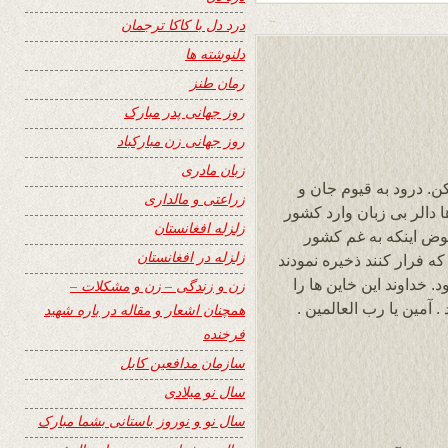
درد دل با کاکا ترجمان
دلنوشته ها
رمان طنز
روز جهانی پدر مبارک
روز جهانی زن مبارکباد
زبان مادری
ن. درود به قیوم جان و
زراعتی و مالداری
 دالر بی زبان وارد کشور
زلزله افغانستان
ض اینکه به غم کشور
زلزله در افغانستان
که فرار کنند ذخیره نمودند
 خداوند این خاین ها را
زن و زندگی – زن و مشکلات –
 آمین یا رب العالمین .
همچنان اشعار و مقاله در باره شهید
فرخنده
سازمان مدافعین کابل
سال نو میلادی
سال نو و نوروز باستانی بشما مبارک