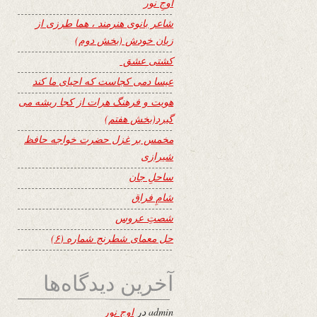
اوجِ نور
شاعر بانوی هنرمند ، هما طرزی از
زبان خودش (بخش دوم)
کشتی عشق
عیسا دمی کجاست که احیای ما کند
هویت و فرهنگ هرات از کجا ریشه می
گیرد(بخش هفتم)
مخمس بر غزل حضرت خواجه حافظ
شیرازی
ساحلِ جان
شامِ فراق
شصتِ عروس
حل معمای شطرنج شماره (۶)
آخرین دیدگاه‌ها
admin
در
اوجِ نور