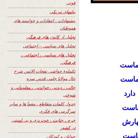
فوتی
پیامهای تبریکی
پیشنهادات ، انتقادات و خواسته های
هموطنان
تجلیل از کانون های فرهنگی
تحلیل های سیاسی – اجتماعی
تحلیل های سیاسی ، اجتماعی ،
فرهنگی.
 ماست
تکملهء حواشی نفحات الانس شرح
 ماست
حال مولانا جامی قدس سره
جالب ، دیدنی ،خواندنی ، معلوماتی و
ارد
شوخی
جدول کلمات متقاطع ، معما ها و سایر
ماست
سرگرمی های فکری
جرم ، جنایت ، خونریزی و بی امنیتی
هارش
در کشور
ماست
جوانان و کودکان