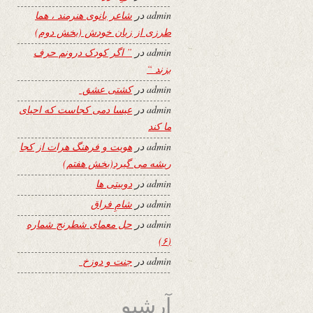
admin
در
شاعر بانوی هنرمند ، هما
طرزی از زبان خودش (بخش دوم)
admin
در
” اگر کودک درونم حرف
بزند “
admin
در
کشتی عشق
admin
در
عیسا دمی کجاست که احیای
ما کند
admin
در
هویت و فرهنگ هرات از کجا
ریشه می گیرد(بخش هفتم)
admin
در
دوبیتی ها
admin
در
شامِ فراق
admin
در
حل معمای شطرنج شماره
(۶)
admin
در
جنت و دوزخ
آرشیو