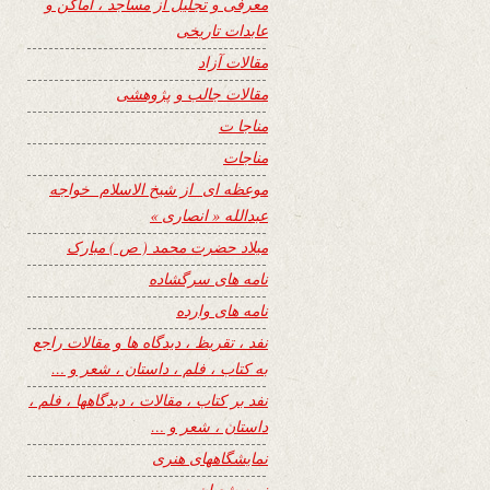
معرفی و تجلیل از مساجد ، اماکن و
عابدات تاریخی
مقالات آزاد
مقالات جالب و پژوهشی
مناجا ت
مناجات
موعظه ای از شیخ الاسلام خواجه
عبدالله « انصاری »
میلاد حضرت محمد ( ص ) مبارک
نامه های سرگشاده
نامه های وارده
نفد ، تقریظ ، دیدگاه ها و مقالات راجع
به کتاب ، فلم ، داستان ، شعر و …
نفد بر کتاب ، مقالات ، دیدگاهها ، فلم ،
داستان ، شعر و …
نمایشگاههای هنری
نیمه شعبان