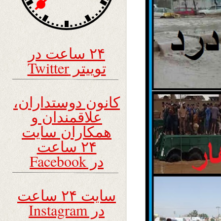
۲۴ ساعت در
توییتر Twitter
کانون دوستداران،
علاقمندان و
همکاران سایت
۲۴ ساعت
در Facebook
سایت ۲۴ ساعت
در Instagram