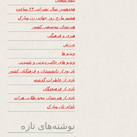
هجدهمین سال نشراتی ۲۴ ساعت
هشتم مارچ روز جهانی زن مبارک
هنرمندان موسیقی کشور
هنری و فرهنگی
ورزش
ویدیو ها
ویدیو های جالب دیدنی و شنیدنی
یاد بود از دانشمندان و فرهنگیان کشور
یادی از خاطرات گذشته
یادی از فرهیختگان
یادی از هنرمندان پنجه طلایی هرات
یلدای تان مبارک
نوشته‌های تازه