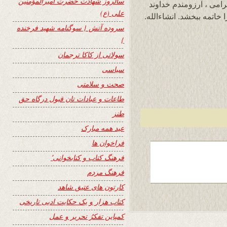
سالروز شهادت حضرت امیرالمؤمنین
امی ، آرزومندم خداوند
علی (ع)
 خاتمه ببخشد. انشاءالله.
سروده آتش { سوگنامه شهید فرخنده
}
سولاتی از کاکا ترجمان
سیاسی
صحت و سلامتی
طاعات و عبادات تان قبول درگاه حق
طنز
عید همه مبارک
فراخوان ها
فرهنگ کتاب و کتابخوانی٬
فرهنگ مردم
کارتون های عتیق شاهد
کتاب هزار و یک حکایت ادبی تاریخی
کمپاین تفکرُ تحریر و عمل