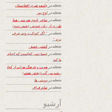
admin
در
جامعه هنری افغانستان
admin
در
اوجِ نور
admin
در
شاعر بانوی هنرمند ، هما
طرزی از زبان خودش (بخش دوم)
admin
در
” اگر کودک درونم حرف
بزند “
admin
در
کشتی عشق
admin
در
عیسا دمی کجاست که احیای
ما کند
admin
در
هویت و فرهنگ هرات از کجا
ریشه می گیرد(بخش هفتم)
admin
در
دوبیتی ها
admin
در
شامِ فراق
آرشیو