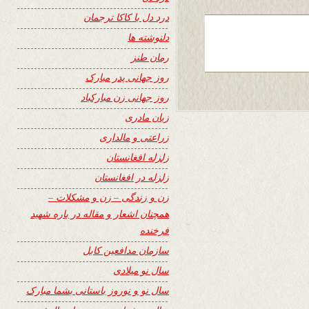
درد دل با کاکا ترجمان
دلنوشته ها
رمان طنز
روز جهانی پدر مبارک
روز جهانی زن مبارکباد
زبان مادری
زراعتی و مالداری
زلزله افغانستان
زلزله در افغانستان
زن و زندگی – زن و مشکلات –
همچنان اشعار و مقاله در باره شهید
فرخنده
سازمان مدافعین کابل
سال نو میلادی
سال نو و نوروز باستانی بشما مبارک