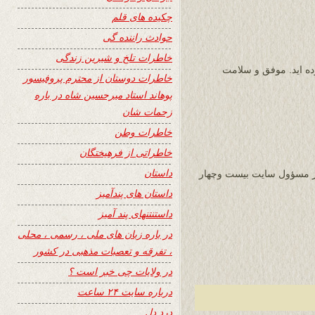
چکیده های قلم
حوادث راننده گی
خاطرات تلخ و شیرین زندگی
ده اید. موفق و سلامت
خاطرات دوستان از محترم پروفیسور
پوهاند استاد میرحسین شاه در باره
زحمات شان
خاطرات وطن
خاطراتی از فرهیختگان
داستان
ر مسؤول سايت بيست وچهار
داستان های پندآمیز
داستنتنهای پند آمیز
در باره زبان های ملی ، رسمی ، محلی
، تفرقه و تعصبات مذهبی در کشور
در ولایات چی خبر است ؟
درباره سایت ۲۴ ساعت
درد دل