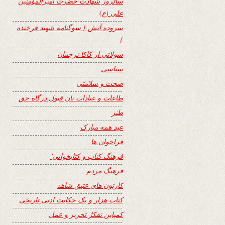
سالروز شهادت حضرت امیرالمؤمنین
علی (ع)
سروده آتش { سوگنامه شهید فرخنده
}
سولاتی از کاکا ترجمان
سیاسی
صحت و سلامتی
طاعات و عبادات تان قبول درگاه حق
طنز
عید همه مبارک
فراخوان ها
فرهنگ کتاب و کتابخوانی٬
فرهنگ مردم
کارتون های عتیق شاهد
کتاب هزار و یک حکایت ادبی تاریخی
کمپاین تفکرُ تحریر و عمل