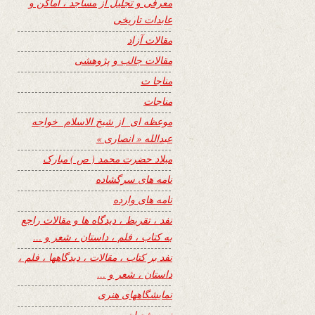
معرفی و تجلیل از مساجد ، اماکن و
عابدات تاریخی
مقالات آزاد
مقالات جالب و پژوهشی
مناجا ت
مناجات
موعظه ای از شیخ الاسلام خواجه
عبدالله « انصاری »
میلاد حضرت محمد ( ص ) مبارک
نامه های سرگشاده
نامه های وارده
نفد ، تقریظ ، دیدگاه ها و مقالات راجع
به کتاب ، فلم ، داستان ، شعر و …
نفد بر کتاب ، مقالات ، دیدگاهها ، فلم ،
داستان ، شعر و …
نمایشگاههای هنری
نیمه شعبان