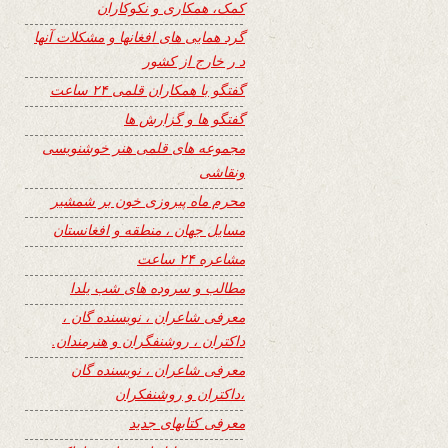
کمک، همکاری و نکوکاران
گرد همایی های افغانها و مشکلات آنها
د ر خارج از کشور
گفتگو با همکاران قلمی ۲۴ ساعت
گفتگو ها و گزارش ها
مجموعه های قلمی هنر خوشنویسی
ونقاشی
محرم ماه پیروزی خون بر شمشیر
مسایل جهان ، منطقه و افغانستان
مشاعره ۲۴ ساعت
مطالب و سروده های شب یلدا
معرفی شاعران ، نویسنده گان ،
داکتران ، روشنفگران و هنرمندان.
معرفی شاعران ، نویسنده گان
،داکتران و روشنفکران
معرفی کتابهای جدید