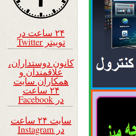
۲۴ ساعت در
توییتر Twitter
کانون دوستداران،
علاقمندان و
همکاران سایت
۲۴ ساعت
در Facebook
سایت ۲۴ ساعت
در Instagram