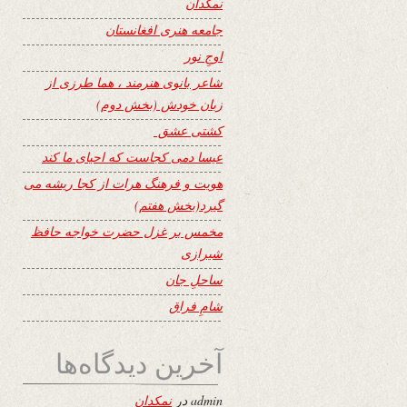
نمکدان
جامعه هنری افغانستان
اوجِ نور
شاعر بانوی هنرمند ، هما طرزی از
زبان خودش (بخش دوم)
کشتی عشق
عیسا دمی کجاست که احیای ما کند
هویت و فرهنگ هرات از کجا ریشه می
گیرد(بخش هفتم)
مخمس بر غزل حضرت خواجه حافظ
شیرازی
ساحلِ جان
شامِ فراق
آخرین دیدگاه‌ها
admin
در
نمکدان