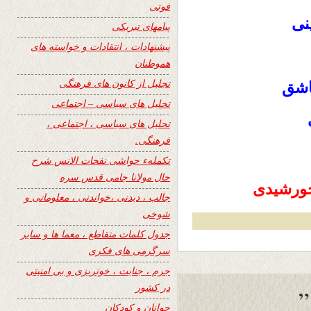
فوتی
نى
پیامهای تبریکی
پیشنهادات ، انتقادات و خواسته های
هموطنان
تجلیل از کانون های فرهنگی
اشق
تحلیل های سیاسی – اجتماعی
تحلیل های سیاسی ، اجتماعی ،
فرهنگی.
تکملهء حواشی نفحات الانس شرح
حال مولانا جامی قدس سره
جالب ، دیدنی ،خواندنی ، معلوماتی و
شوخی
جدول کلمات متقاطع ، معما ها و سایر
سرگرمی های فکری
جرم ، جنایت ، خونریزی و بی امنیتی
در کشور
جوانان و کودکان