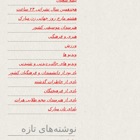
هجدهمین سال نشراتی ۲۴ ساعت
هشتم مارچ روز جهانی زن مبارک
هنرمندان موسیقی کشور
هنری و فرهنگی
ورزش
ویدیو ها
ویدیو های جالب دیدنی و شنیدنی
یاد بود از دانشمندان و فرهنگیان کشور
یادی از خاطرات گذشته
یادی از فرهیختگان
یادی از هنرمندان پنجه طلایی هرات
یلدای تان مبارک
نوشته‌های تازه