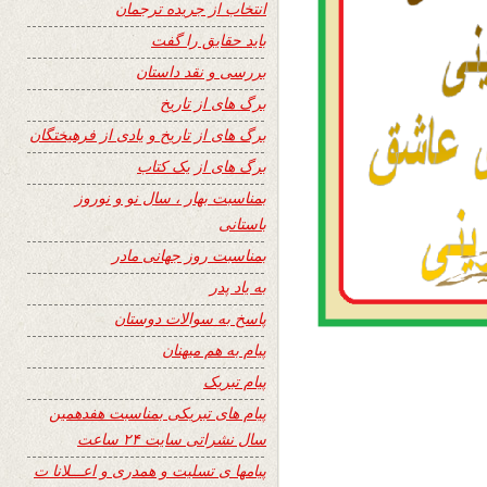
انتخاب از جریده ترجمان
باید حقایق را گفت
بررسی و نقد داستان
برگ های از تاریخ
برگ های از تاریخ و یادی از فرهیختگان
برگ های از یک کتاب
بمناسبت بهار ، سال نو و نوروز
باستانی
بمناسبت روز جهانی مادر
به یاد پدر
پاسخ به سوالات دوستان
پیام به هم میهنان
پیام تبریک
پیام های تبریکی بمناسبت هفدهمین
سال نشراتی سایت ۲۴ ساعت
پیامها ی تسلیت و همدری و اعـــلانا ت