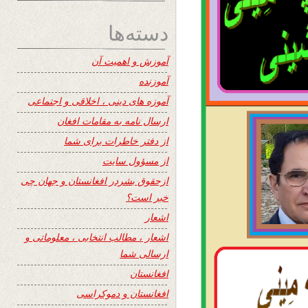
دسته‌ها
آموزش و اهمیت آن
آموزنده
آموزه های دینی ، اخلاقی و اجتماعی
ارسال نامه به مقامات افغان
از دفتر خاطرات برای شما
از مسؤول سایت
ازحقوق بشردر افغانستان و جهان چی
خبر است؟
اشعار
اشعار ، مطالب انتخابی ، معلوماتی و
ارسالی شما
افغانستان
افغانستان و دموکراسی