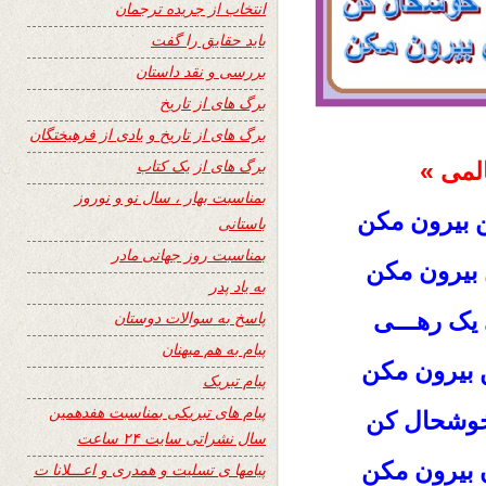
انتخاب از جریده ترجمان
باید حقایق را گفت
بررسی و نقد داستان
برگ های از تاریخ
برگ های از تاریخ و یادی از فرهیختگان
برگ های از یک کتاب
لمی »
بمناسبت بهار ، سال نو و نوروز
ن بیرون مکن
باستانی
بمناسبت روز جهانی مادر
بیرون مکن
به یاد پدر
ی یک رهـــی
پاسخ به سوالات دوستان
پیام به هم میهنان
ن بیرون مکن
پیام تبریک
پیام های تبریکی بمناسبت هفدهمین
 خوشحال کن
سال نشراتی سایت ۲۴ ساعت
ن بیرون مکن
پیامها ی تسلیت و همدری و اعـــلانا ت