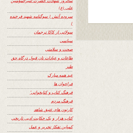
سالروز شهادت حضرت امیرالمؤمنین
علی (ع)
سروده آتش { سوگنامه شهید فرخنده
}
سولاتی از کاکا ترجمان
سیاسی
صحت و سلامتی
طاعات و عبادات تان قبول درگاه حق
طنز
عید همه مبارک
فراخوان ها
فرهنگ کتاب و کتابخوانی٬
فرهنگ مردم
کارتون های عتیق شاهد
کتاب هزار و یک حکایت ادبی تاریخی
کمپاین تفکرُ تحریر و عمل