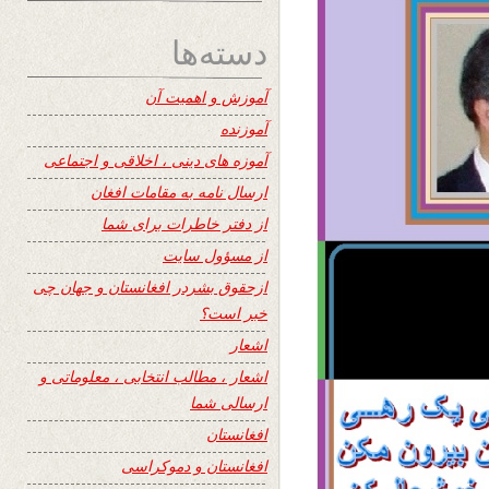
دسته‌ها
آموزش و اهمیت آن
آموزنده
آموزه های دینی ، اخلاقی و اجتماعی
ارسال نامه به مقامات افغان
از دفتر خاطرات برای شما
از مسؤول سایت
ازحقوق بشردر افغانستان و جهان چی
خبر است؟
اشعار
اشعار ، مطالب انتخابی ، معلوماتی و
ارسالی شما
افغانستان
افغانستان و دموکراسی