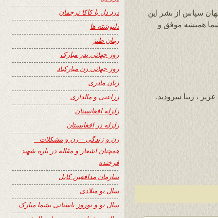
درد دل با کاکا ترجمان
جهان سپاس از نشر این
 و پرمحتوای 24 ساعت شما همیشه موفق و
دلنوشته ها
رمان طنز
روز جهانی پدر مبارک
روز جهانی زن مبارکباد
زبان مادری
زیز ، زیبا سرودید.
زراعتی و مالداری
زلزله افغانستان
زلزله در افغانستان
زن و زندگی – زن و مشکلات –
همچنان اشعار و مقاله در باره شهید
فرخنده
سازمان مدافعین کابل
سال نو میلادی
سال نو و نوروز باستانی بشما مبارک