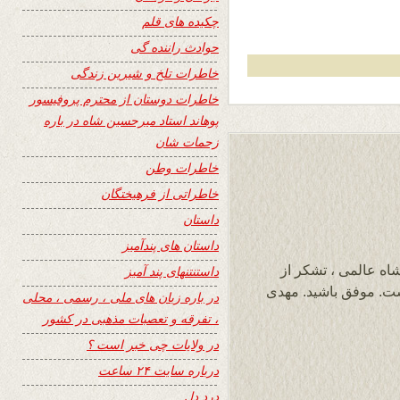
چکیده های قلم
حوادث راننده گی
خاطرات تلخ و شیرین زندگی
خاطرات دوستان از محترم پروفیسور
پوهاند استاد میرحسین شاه در باره
زحمات شان
خاطرات وطن
خاطراتی از فرهیختگان
داستان
داستان های پندآمیز
اه عالمی ، تشکر از
داستنتنهای پند آمیز
یست. موفق باشید. مهدی
در باره زبان های ملی ، رسمی ، محلی
، تفرقه و تعصبات مذهبی در کشور
در ولایات چی خبر است ؟
درباره سایت ۲۴ ساعت
درد دل