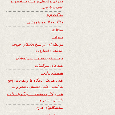
معرفی و تجلیل از مساجد ، اماکن و
عابدات تاریخی
مقالات آزاد
مقالات جالب و پژوهشی
مناجا ت
مناجات
موعظه ای از شیخ الاسلام خواجه
عبدالله « انصاری »
میلاد حضرت محمد ( ص ) مبارک
نامه های سرگشاده
نامه های وارده
نفد ، تقریظ ، دیدگاه ها و مقالات راجع
به کتاب ، فلم ، داستان ، شعر و …
نفد بر کتاب ، مقالات ، دیدگاهها ، فلم ،
داستان ، شعر و …
نمایشگاههای هنری
نیمه شعبان