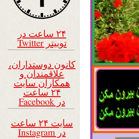
۲۴ ساعت در
توییتر Twitter
کانون دوستداران،
علاقمندان و
همکاران سایت
۲۴ ساعت
در Facebook
سایت ۲۴ ساعت
در Instagram