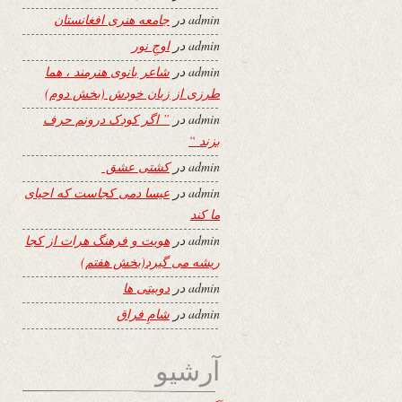
admin
در
جامعه هنری افغانستان
admin
در
اوجِ نور
admin
در
شاعر بانوی هنرمند ، هما
طرزی از زبان خودش (بخش دوم)
admin
در
” اگر کودک درونم حرف
بزند “
admin
در
کشتی عشق
admin
در
عیسا دمی کجاست که احیای
ما کند
admin
در
هویت و فرهنگ هرات از کجا
ریشه می گیرد(بخش هفتم)
admin
در
دوبیتی ها
admin
در
شامِ فراق
آرشیو