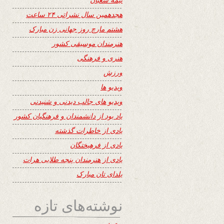
هجدهمین سال نشراتی ۲۴ ساعت
هشتم مارچ روز جهانی زن مبارک
هنرمندان موسیقی کشور
هنری و فرهنگی
ورزش
ویدیو ها
ویدیو های جالب دیدنی و شنیدنی
یاد بود از دانشمندان و فرهنگیان کشور
یادی از خاطرات گذشته
یادی از فرهیختگان
یادی از هنرمندان پنجه طلایی هرات
یلدای تان مبارک
نوشته‌های تازه