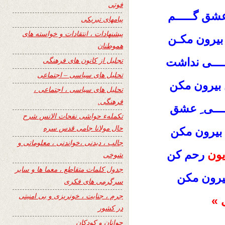
فوتی
عشق گـــــم
پیامهای تبریکی
پیشنهادات ، انتقادات و خواسته های
َن بیرون مکـن
هموطنان
تجلیل از کانون های فرهنگی
ــــی نداشت
تحلیل های سیاسی – اجتماعی
 بیرون مکن
تحلیل های سیاسی ، اجتماعی ،
فرهنگی.
ـــــی ِ عشق
تکملهء حواشی نفحات الانس شرح
حال مولانا جامی قدس سره
 بیرون مکن
جالب ، دیدنی ،خواندنی ، معلوماتی و
یون
رحم کن
شوخی
جدول کلمات متقاطع ، معما ها و سایر
یرون مکن
سرگرمی های فکری
جرم ، جنایت ، خونریزی و بی امنیتی
 »
در کشور
جوانان و کودکان