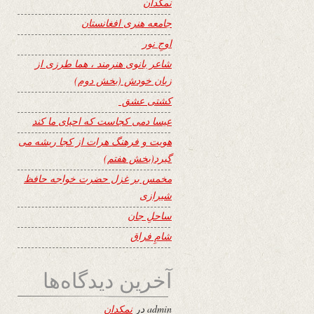
نمکدان
جامعه هنری افغانستان
اوجِ نور
شاعر بانوی هنرمند ، هما طرزی از
زبان خودش (بخش دوم)
کشتی عشق
عیسا دمی کجاست که احیای ما کند
هویت و فرهنگ هرات از کجا ریشه می
گیرد(بخش هفتم)
مخمس بر غزل حضرت خواجه حافظ
شیرازی
ساحلِ جان
شامِ فراق
آخرین دیدگاه‌ها
admin
در
نمکدان