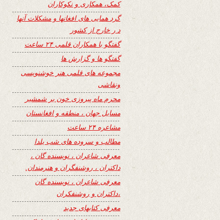
کمک، همکاری و نکوکاران
گرد همایی های افغانها و مشکلات آنها
د ر خارج از کشور
گفتگو با همکاران قلمی ۲۴ ساعت
گفتگو ها و گزارش ها
مجموعه های قلمی هنر خوشنویسی
ونقاشی
محرم ماه پیروزی خون بر شمشیر
مسایل جهان ، منطقه و افغانستان
مشاعره ۲۴ ساعت
مطالب و سروده های شب یلدا
معرفی شاعران ، نویسنده گان ،
داکتران ، روشنفگران و هنرمندان.
معرفی شاعران ، نویسنده گان
،داکتران و روشنفکران
معرفی کتابهای جدید