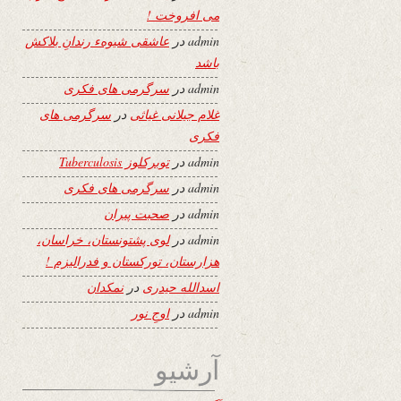
می افروخت !
admin
در
عاشقی شیوهء رندانِ بلاکش
باشد
admin
در
سرگرمی های فکری
غلام جیلانی غیاثی
در
سرگرمی های
فکری
admin
در
توبرکلوز Tuberculosis
admin
در
سرگرمی های فکری
admin
در
صحبت پیران
admin
در
لوی پشتونستان، خراسان،
هزارستان، تورکستان و فدرالیزم !
اسدالله حیدری
در
نمکدان
admin
در
اوجِ نور
آرشیو