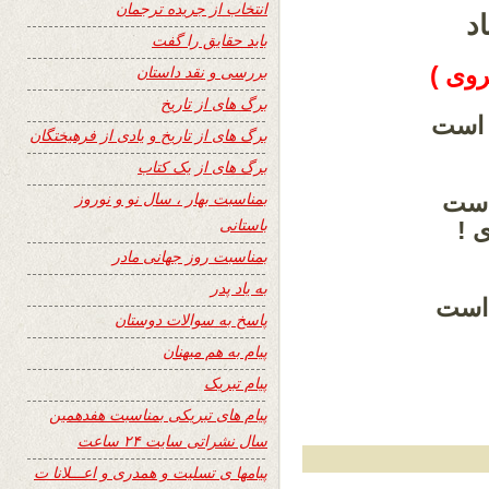
انتخاب از جریده ترجمان
اد
باید حقایق را گفت
روی )
بررسی و نقد داستان
برگ های از تاریخ
برگ های از تاریخ و یادی از فرهیختگان
برگ های از یک کتاب
بمناسبت بهار ، سال نو و نوروز
است
باستانی
 !
بمناسبت روز جهانی مادر
به یاد پدر
 است
پاسخ به سوالات دوستان
پیام به هم میهنان
پیام تبریک
پیام های تبریکی بمناسبت هفدهمین
سال نشراتی سایت ۲۴ ساعت
پیامها ی تسلیت و همدری و اعـــلانا ت