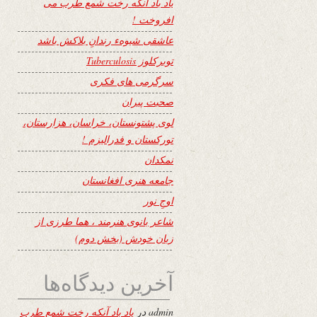
یاد باد آنکه رخت شمع طرب می
افروخت !
عاشقی شیوهء رندانِ بلاکش باشد
توبرکلوز Tuberculosis
سرگرمی های فکری
صحبت پیران
لوی پشتونستان، خراسان، هزارستان،
تورکستان و فدرالیزم !
نمکدان
جامعه هنری افغانستان
اوجِ نور
شاعر بانوی هنرمند ، هما طرزی از
زبان خودش (بخش دوم)
آخرین دیدگاه‌ها
admin
در
یاد باد آنکه رخت شمع طرب