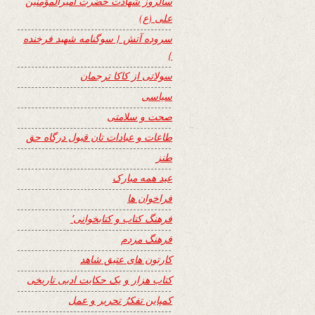
سالروز شهادت حضرت امیرالمؤمنین
علی (ع)
سروده آتش { سوگنامه شهید فرخنده
}
سولاتی از کاکا ترجمان
سیاسی
صحت و سلامتی
طاعات و عبادات تان قبول درگاه حق
طنز
عید همه مبارک
فراخوان ها
فرهنگ کتاب و کتابخوانی٬
فرهنگ مردم
کارتون های عتیق شاهد
کتاب هزار و یک حکایت ادبی تاریخی
کمپاین تفکرُ تحریر و عمل