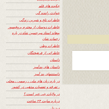
چکیده های قلم
حوادث راننده گی
خاطرات تلخ و شیرین زندگی
خاطرات دوستان از محترم پروفیسور
پوهاند استاد میرحسین شاه در باره
زحمات شان
خاطرات وطن
خاطراتی از فرهیختگان
داستان
داستان های پندآمیز
داستنتنهای پند آمیز
در باره زبان های ملی ، رسمی ، محلی
، تفرقه و تعصبات مذهبی در کشور
در ولایات چی خبر است ؟
درباره سایت ۲۴ ساعت
درد دل