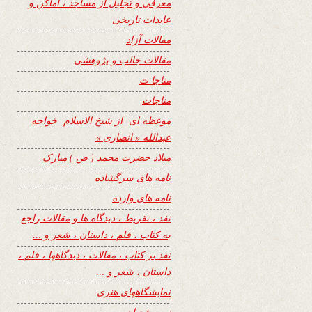
معرفی و تجلیل از مساجد ، اماکن و
عابدات تاریخی
مقالات آزاد
مقالات جالب و پژوهشی
مناجا ت
مناجات
موعظه ای از شیخ الاسلام خواجه
عبدالله « انصاری »
میلاد حضرت محمد ( ص ) مبارک
نامه های سرگشاده
نامه های وارده
نفد ، تقریظ ، دیدگاه ها و مقالات راجع
به کتاب ، فلم ، داستان ، شعر و …
نفد بر کتاب ، مقالات ، دیدگاهها ، فلم ،
داستان ، شعر و …
نمایشگاههای هنری
نیمه شعبان