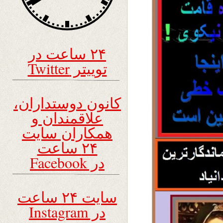
۲۴ ساعت در
توییتر Twitter
کانون دوستداران،
علاقمندان و
همکاران سایت
۲۴ ساعت
در Facebook
سایت ۲۴ ساعت
در Instagram