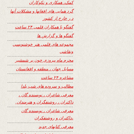
کمک، همکاری و نکوکاران
گرد همایی های افغانها و مشکلات آنها
د ر خارج از کشور
گفتگو با همکاران قلمی ۲۴ ساعت
گفتگو ها و گزارش ها
مجموعه های قلمی هنر خوشنویسی
ونقاشی
محرم ماه پیروزی خون بر شمشیر
مسایل جهان ، منطقه و افغانستان
مشاعره ۲۴ ساعت
مطالب و سروده های شب یلدا
معرفی شاعران ، نویسنده گان ،
داکتران ، روشنفگران و هنرمندان.
معرفی شاعران ، نویسنده گان
،داکتران و روشنفکران
معرفی کتابهای جدید