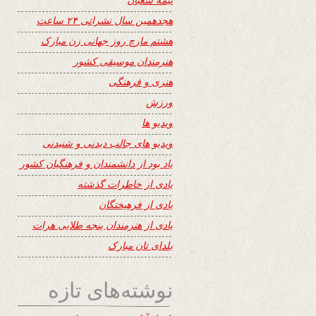
هجدهمین سال نشراتی ۲۴ ساعت
هشتم مارچ روز جهانی زن مبارک
هنرمندان موسیقی کشور
هنری و فرهنگی
ورزش
ویدیو ها
ویدیو های جالب دیدنی و شنیدنی
یاد بود از دانشمندان و فرهنگیان کشور
یادی از خاطرات گذشته
یادی از فرهیختگان
یادی از هنرمندان پنجه طلایی هرات
یلدای تان مبارک
نوشته‌های تازه