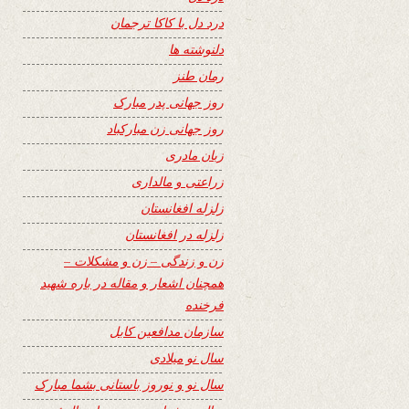
درد دل با کاکا ترجمان
دلنوشته ها
رمان طنز
روز جهانی پدر مبارک
روز جهانی زن مبارکباد
زبان مادری
زراعتی و مالداری
زلزله افغانستان
زلزله در افغانستان
زن و زندگی – زن و مشکلات –
همچنان اشعار و مقاله در باره شهید
فرخنده
سازمان مدافعین کابل
سال نو میلادی
سال نو و نوروز باستانی بشما مبارک