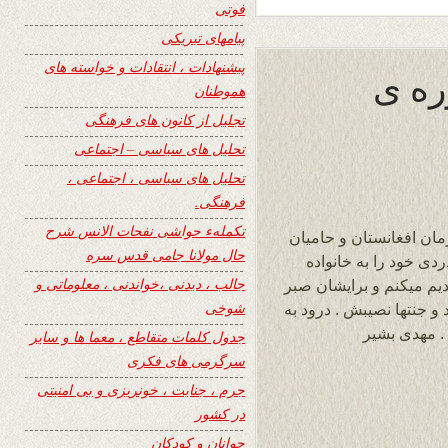
فوتی
پیامهای تبریکی
پیشنهادات ، انتقادات و خواسته های
ره ی
هموطنان
تجلیل از کانون های فرهنگی
تحلیل های سیاسی – اجتماعی
تحلیل های سیاسی ، اجتماعی ،
فرهنگی.
تکملهء حواشی نفحات الانس شرح
مان افغانستان و حامیان
حال مولانا جامی قدس سره
دی خود را به خانواده
جالب ، دیدنی ،خواندنی ، معلوماتی و
یم میکنم و برایشان صبر
شوخی
و جنتها نصیبش . درود به
. مهدی بشیر
جدول کلمات متقاطع ، معما ها و سایر
سرگرمی های فکری
جرم ، جنایت ، خونریزی و بی امنیتی
در کشور
جوانان و کودکان