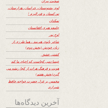
صحبت پیران
لوی پشتونستان، خراسان، هزارستان،
تورکستان و فدرالیزم !
نمکدان
جامعه هنری افغانستان
اوجِ نور
شاعر بانوی هنرمند ، هما طرزی از
زبان خودش (بخش دوم)
کشتی عشق
عیسا دمی کجاست که احیای ما کند
هویت و فرهنگ هرات از کجا ریشه می
گیرد(بخش هفتم)
مخمس بر غزل حضرت خواجه حافظ
شیرازی
آخرین دیدگاه‌ها