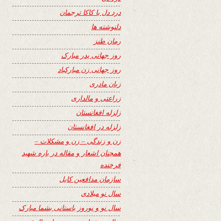
درد دل با کاکا ترجمان
دلنوشته ها
رمان طنز
روز جهانی پدر مبارک
روز جهانی زن مبارکباد
زبان مادری
زراعتی و مالداری
زلزله افغانستان
زلزله در افغانستان
زن و زندگی – زن و مشکلات –
همچنان اشعار و مقاله در باره شهید
فرخنده
سازمان مدافعین کابل
سال نو میلادی
سال نو و نوروز باستانی بشما مبارک