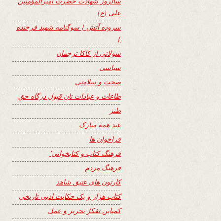
سالروز شهادت حضرت امیرالمؤمنین
علی (ع)
سروده آتش { سوگنامه شهید فرخنده
}
سولاتی از کاکا ترجمان
سیاسی
صحت و سلامتی
طاعات و عبادات تان قبول درگاه حق
طنز
عید همه مبارک
فراخوان ها
فرهنگ کتاب و کتابخوانی٬
فرهنگ مردم
کارتون های عتیق شاهد
کتاب هزار و یک حکایت ادبی تاریخی
کمپاین تفکرُ تحریر و عمل