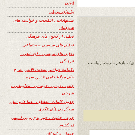
فوتی
پیامهای تبریکی
پیشنهادات ، انتقادات و خواسته های
هموطنان
تجلیل از کانون های فرهنگی
تحلیل های سیاسی – اجتماعی
تحلیل های سیاسی ، اجتماعی ،
فرهنگی.
تشکر از برادر محترم جناب الحاج نجم الدين ( سعيدي)‎ ، بازهم سروده زیباست.
تکملهء حواشی نفحات الانس شرح
حال مولانا جامی قدس سره
جالب ، دیدنی ،خواندنی ، معلوماتی و
شوخی
جدول کلمات متقاطع ، معما ها و سایر
سرگرمی های فکری
جرم ، جنایت ، خونریزی و بی امنیتی
در کشور
جوانان و کودکان