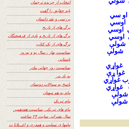
انتخاب از جریده ترجمان
باید حقایق را گفت
او سي
بررسی و نقد داستان
 اوسي
برگ های از تاریخ
 اوسي
 اوسي
برگ های از تاریخ و یادی از فرهیختگان
 شولې
برگ های از یک کتاب
ل شولې
بمناسبت بهار ، سال نو و نوروز
باستانی
غواړي
بمناسبت روز جهانی مادر
غوا ړې
به یاد پدر
ب غواړي
پاسخ به سوالات دوستان
 غواړي
پیام به هم میهنان
 شولې
 شولې
پیام تبریک
پیام های تبریکی بمناسبت هفدهمین
سال نشراتی سایت ۲۴ ساعت
پیامها ی تسلیت و همدری و اعـــلانا ت