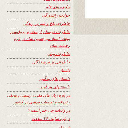
چکیده های قلم
حوادث راننده گی
خاطرات تلخ و شیرین زندگی
خاطرات دوستان از محترم پروفیسور
پوهاند استاد میرحسین شاه در باره
زحمات شان
خاطرات وطن
خاطراتی از فرهیختگان
داستان
داستان های پندآمیز
داستنتنهای پند آمیز
در باره زبان های ملی ، رسمی ، محلی
، تفرقه و تعصبات مذهبی در کشور
در ولایات چی خبر است ؟
درباره سایت ۲۴ ساعت
درد دل