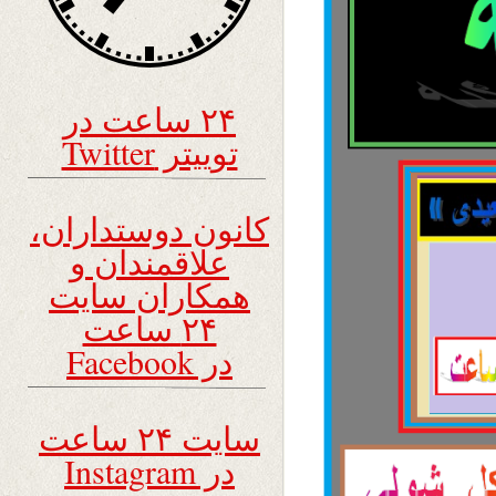
۲۴ ساعت در
توییتر Twitter
کانون دوستداران،
علاقمندان و
همکاران سایت
۲۴ ساعت
در Facebook
سایت ۲۴ ساعت
در Instagram