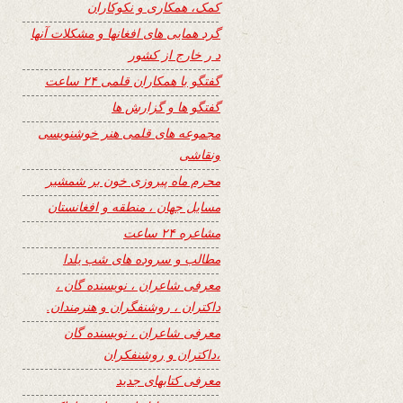
کمک، همکاری و نکوکاران
گرد همایی های افغانها و مشکلات آنها
د ر خارج از کشور
گفتگو با همکاران قلمی ۲۴ ساعت
گفتگو ها و گزارش ها
مجموعه های قلمی هنر خوشنویسی
ونقاشی
محرم ماه پیروزی خون بر شمشیر
مسایل جهان ، منطقه و افغانستان
مشاعره ۲۴ ساعت
مطالب و سروده های شب یلدا
معرفی شاعران ، نویسنده گان ،
داکتران ، روشنفگران و هنرمندان.
معرفی شاعران ، نویسنده گان
،داکتران و روشنفکران
معرفی کتابهای جدید