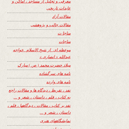
معرفی و تجلیل از مساجد ، اماکن و
عابدات تاریخی
مقالات آزاد
مقالات جالب و پژوهشی
مناجا ت
مناجات
موعظه ای از شیخ الاسلام خواجه
عبدالله « انصاری »
میلاد حضرت محمد ( ص ) مبارک
نامه های سرگشاده
نامه های وارده
نفد ، تقریظ ، دیدگاه ها و مقالات راجع
به کتاب ، فلم ، داستان ، شعر و …
نفد بر کتاب ، مقالات ، دیدگاهها ، فلم ،
داستان ، شعر و …
نمایشگاههای هنری
نیمه شعبان