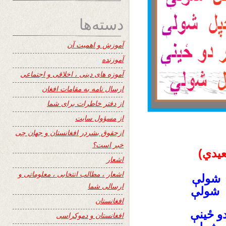
دسته‌ها
آموزش و اهمیت آن
آموزنده
آموزه های دینی ، اخلاقی و اجتماعی
ارسال نامه به مقامات افغان
از دفتر خاطرات برای شما
از مسؤول سایت
ازحقوق بشردر افغانستان و جهان چی
خبر است؟
يدي)‎
اشعار
اشعار ، مطالب انتخابی ، معلوماتی و
ل شولې
ارسالی شما
افغانستان
و ځينې
افغانستان و دموکراسی