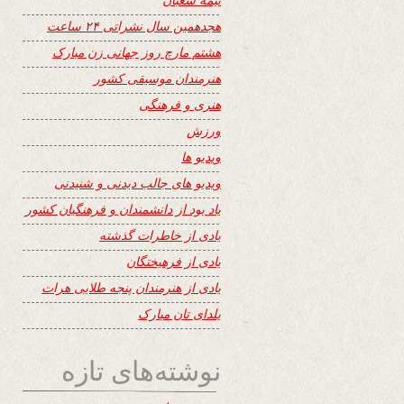
هجدهمین سال نشراتی ۲۴ ساعت
هشتم مارچ روز جهانی زن مبارک
هنرمندان موسیقی کشور
هنری و فرهنگی
ورزش
ویدیو ها
ویدیو های جالب دیدنی و شنیدنی
یاد بود از دانشمندان و فرهنگیان کشور
یادی از خاطرات گذشته
یادی از فرهیختگان
یادی از هنرمندان پنجه طلایی هرات
یلدای تان مبارک
نوشته‌های تازه