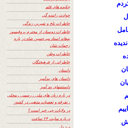
ردم
چکیده های قلم
حوادث راننده گی
ل
خاطرات تلخ و شیرین زندگی
امل
خاطرات دوستان از محترم پروفیسور
پوهاند استاد میرحسین شاه در باره
دیده
زحمات شان
خاطرات وطن
ه
خاطراتی از فرهیختگان
ان
داستان
داستان های پندآمیز
ان
داستنتنهای پند آمیز
م
در باره زبان های ملی ، رسمی ، محلی
، تفرقه و تعصبات مذهبی در کشور
ییم
در ولایات چی خبر است ؟
درباره سایت ۲۴ ساعت
رش
درد دل