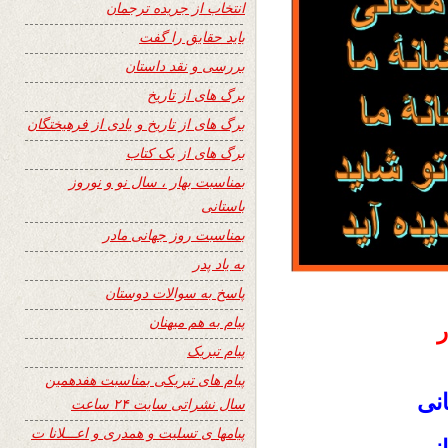
انتخاب از جریده ترجمان
باید حقایق را گفت
بررسی و نقد داستان
برگ های از تاریخ
برگ های از تاریخ و یادی از فرهیختگان
برگ های از یک کتاب
بمناسبت بهار ، سال نو و نوروز
باستانی
بمناسبت روز جهانی مادر
به یاد پدر
پاسخ به سوالات دوستان
پیام به هم میهنان
ر
پیام تبریک
پیام های تبریکی بمناسبت هفدهمین
انی
سال نشراتی سایت ۲۴ ساعت
پیامها ی تسلیت و همدری و اعـــلانا ت