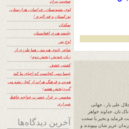
صحبت پیران
لوی پشتونستان، خراسان، هزارستان،
تورکستان و فدرالیزم !
نمکدان
جامعه هنری افغانستان
اوجِ نور
شاعر بانوی هنرمند ، هما طرزی از
زبان خودش (بخش دوم)
کشتی عشق
عیسا دمی کجاست که احیای ما کند
هویت و فرهنگ هرات از کجا ریشه می
گیرد(بخش هفتم)
مخمس بر غزل حضرت خواجه حافظ
شیرازی
لال علی یار ، جهانی
اک تان. خداوند خواهر
ت فرماید و بخیر با صحت
آخرین دیدگاه‌ها
ندان عزیز شان بپیوندند و