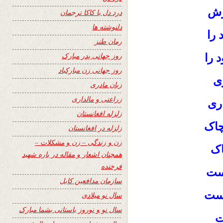
ارش
درد دل با کاکا ترجمان
دلنوشته ها
 را
رمان طنز
روز جهانی پدر مبارک
 را
روز جهانی زن مبارکباد
ی
زبان مادری
زراعتی و مالداری
اری
زلزله افغانستان
چاک
زلزله در افغانستان
زن و زندگی – زن و مشکلات –
اک
همچنان اشعار و مقاله در باره شهید
فرخنده
یست
سازمان مدافعین کابل
یست
سال نو میلادی
سال نو و نوروز باستانی بشما مبارک
ت