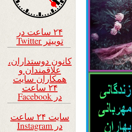
۲۴ ساعت در
توییتر Twitter
کانون دوستداران،
علاقمندان و
همکاران سایت
۲۴ ساعت
در Facebook
سایت ۲۴ ساعت
در Instagram