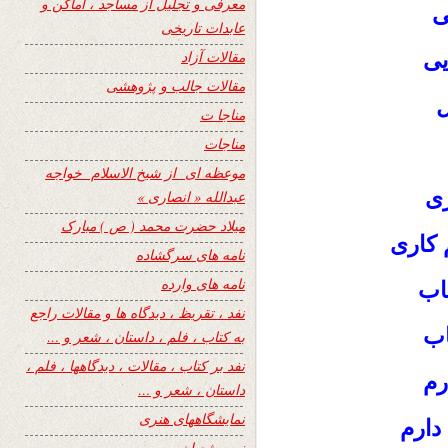
معرفی و تجلیل از مساجد ، اماکن و
ی
عابدات تاریخی
یی
مقالات آزاد
مقالات جالب و پژوهشی
ل
مناجا ت
مناجات
موعظه ای از شیخ الاسلام خواجه
ری
عبدالله « انصاری »
میلاد حضرت محمد ( ص ) مبارک
 کاری
نامه های سرگشاده
نامه های وارده
یاب
نفد ، تقریظ ، دیدگاه ها و مقالات راجع
اب
به کتاب ، فلم ، داستان ، شعر و …
نفد بر کتاب ، مقالات ، دیدگاهها ، فلم ،
رم
داستان ، شعر و …
نمایشگاههای هنری
دارم
نیمه شعبان