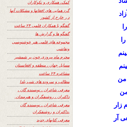
شاد
کمک، همکاری و نکوکاران
گرد همایی های افغانها و مشکلات آنها
اد
د ر خارج از کشور
گفتگو با همکاران قلمی ۲۴ ساعت
ا
گفتگو ها و گزارش ها
را
مجموعه های قلمی هنر خوشنویسی
ونقاشی
ینم
محرم ماه پیروزی خون بر شمشیر
نم
مسایل جهان ، منطقه و افغانستان
مشاعره ۲۴ ساعت
من
مطالب و سروده های شب یلدا
معرفی شاعران ، نویسنده گان ،
من
داکتران ، روشنفگران و هنرمندان.
 زار
معرفی شاعران ، نویسنده گان
،داکتران و روشنفکران
ی آر
معرفی کتابهای جدید