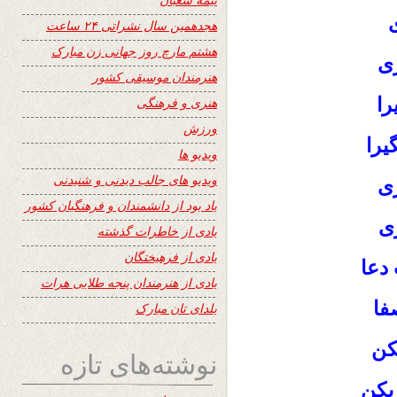
ی
هجدهمین سال نشراتی ۲۴ ساعت
هشتم مارچ روز جهانی زن مبارک
زی
هنرمندان موسیقی کشور
را
هنری و فرهنگی
ورزش
یرا
ویدیو ها
ویدیو های جالب دیدنی و شنیدنی
ری
یاد بود از دانشمندان و فرهنگیان کشور
ری
یادی از خاطرات گذشته
یادی از فرهیختگان
 دعا
یادی از هنرمندان پنجه طلایی هرات
فا
یلدای تان مبارک
کن
نوشته‌های تازه
بکن