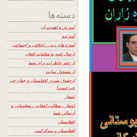
دسته‌ها
آموزش و اهمیت آن
آموزنده
آموزه های دینی ، اخلاقی و اجتماعی
ارسال نامه به مقامات افغان
از دفتر خاطرات برای شما
از مسؤول سایت
ازحقوق بشردر افغانستان و جهان چی
خبر است؟
اشعار
اشعار ، مطالب انتخابی ، معلوماتی و
ارسالی شما
افغانستان
افغانستان و دموکراسی