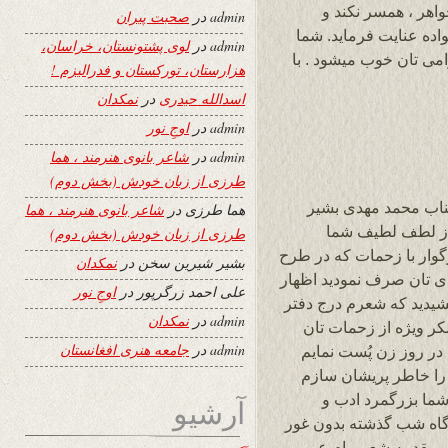
اهر ، همسر نکند و
admin
در
صحبت پیران
ده عنایت فرماید. شما
admin
در
لوی پشتونستان، خراسان،
ی تان خوب میشود . با
هزارستان، تورکستان و فدرالیزم !
اسدالله حیدری
در
نمکدان
admin
در
اوجِ نور
admin
در
شاعر بانوی هنرمند ، هما
طرزی از زبان خودش (بخش دوم)
اب محمد مهدی بشیر
هما طرزی
در
شاعر بانوی هنرمند ، هما
از لطف لطیف شما
طرزی از زبان خودش (بخش دوم)
گوار با زحمات که در طرح
بشیر شیرین سخن
در
نمکدان
ای تان صرف نمودید اظهار
علی احمد زرگرپور
در
اوجِ نور
خشیدید که شعرم درج دفتر
admin
در
نمکدان
کر ویژه از زحمات تان
admin
در
جامعه هنری افغانستان
ر روز زن پُست نمایم
 را خاطر پریشان سازم
شما بزرگمرد ادب و
آرشیو
گاه شب گذشته بدون غور
ر مقدمه شعر پیام عمومی