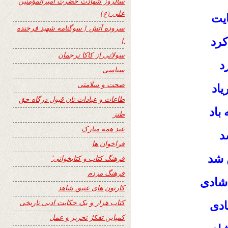
سالروز شهادت حضرت امیرالمؤمنین
علی (ع)
ایت
سروده آتش { سوگنامه شهید فرخنده
کرد
}
سولاتی از کاکا ترجمان
د
سیاسی
صحت و سلامتی
یاد
طاعات و عبادات تان قبول درگاه حق
باد
طنز
عید همه مبارک
د
فراخوان ها
 شد
فرهنگ کتاب و کتابخوانی٬
فرهنگ مردم
شادی
کارتون های عتیق شاهد
کتاب هزار و یک حکایت ادبی تاریخی
ادی
کمپاین تفکرُ تحریر و عمل