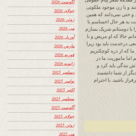
آگوست 2026
نند و با زن موجود ملکوتی
جولای 2026
 و حتی نمی‌دانند که همین
ژوئن 2026
ت به هر حال احساسم نا
می 2026
را با دوستانم شریک بسازم
نم حالا که او مریض و نا
آوریل 2026
سعی درخدمت باید بود زیرا
مارس 2026
 ما که از ذره کوچکتریم
فوریه 2026
م اما ماموریت ما در
ژانویه 2026
بندگی باید کرد و
دسامبر 2025
یگر از شما دانشمند
راز باشید. با احترام
نوامبر 2025
اکتبر 2025
سپتامبر 2025
آگوست 2025
جولای 2025
ژوئن 2025
می 2025