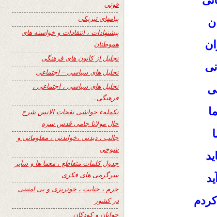
انی
فوتی
پیامهای تبریکی
ن
پیشنهادات ، انتقادات و خواسته های
ان
هموطنان
تجلیل از کانون های فرهنگی
نی
تحلیل های سیاسی – اجتماعی
تحلیل های سیاسی ، اجتماعی ،
ی
فرهنگی.
ما
تکملهء حواشی نفحات الانس شرح
حال مولانا جامی قدس سره
جالب ، دیدنی ،خواندنی ، معلوماتی و
شوخی
ید
جدول کلمات متقاطع ، معما ها و سایر
سرگرمی های فکری
ید
جرم ، جنایت ، خونریزی و بی امنیتی
کردم
در کشور
جوانان و کودکان