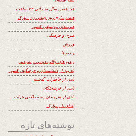
هجدهمین سال نشراتی ۲۴ ساعت
هشتم مارچ روز جهانی زن مبارک
هنرمندان موسیقی کشور
هنری و فرهنگی
ورزش
ویدیو ها
ویدیو های جالب دیدنی و شنیدنی
یاد بود از دانشمندان و فرهنگیان کشور
یادی از خاطرات گذشته
یادی از فرهیختگان
یادی از هنرمندان پنجه طلایی هرات
یلدای تان مبارک
نوشته‌های تازه