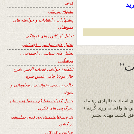
فوتی
ید
پیامهای تبریکی
پیشنهادات ، انتقادات و خواسته های
هموطنان
تجلیل از کانون های فرهنگی
تحلیل های سیاسی – اجتماعی
تحلیل های سیاسی ، اجتماعی ،
فرهنگی.
ت”
تکملهء حواشی نفحات الانس شرح
حال مولانا جامی قدس سره
جالب ، دیدنی ،خواندنی ، معلوماتی و
شوخی
 استاد عبدالهادی رهنما ،
جدول کلمات متقاطع ، معما ها و سایر
 ها واقعآ به روی گُرده ء
سرگرمی های فکری
وفق باشید. مهدی بشیر
جرم ، جنایت ، خونریزی و بی امنیتی
در کشور
جوانان و کودکان