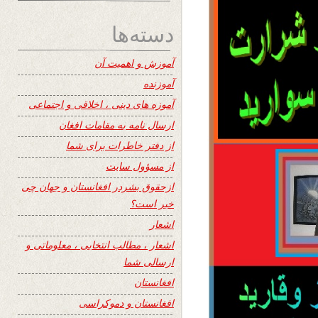
دسته‌ها
آموزش و اهمیت آن
آموزنده
آموزه های دینی ، اخلاقی و اجتماعی
ارسال نامه به مقامات افغان
از دفتر خاطرات برای شما
از مسؤول سایت
ازحقوق بشردر افغانستان و جهان چی
خبر است؟
اشعار
اشعار ، مطالب انتخابی ، معلوماتی و
ارسالی شما
افغانستان
افغانستان و دموکراسی