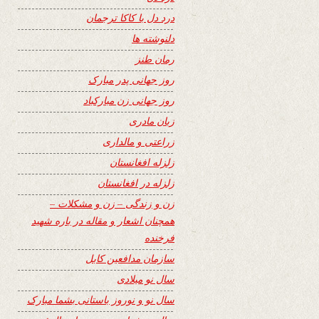
درد دل با کاکا ترجمان
دلنوشته ها
رمان طنز
روز جهانی پدر مبارک
روز جهانی زن مبارکباد
زبان مادری
زراعتی و مالداری
زلزله افغانستان
زلزله در افغانستان
زن و زندگی – زن و مشکلات –
همچنان اشعار و مقاله در باره شهید
فرخنده
سازمان مدافعین کابل
سال نو میلادی
سال نو و نوروز باستانی بشما مبارک