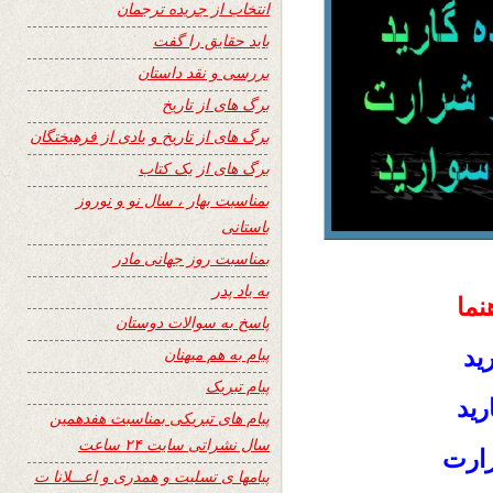
انتخاب از جریده ترجمان
باید حقایق را گفت
بررسی و نقد داستان
برگ های از تاریخ
برگ های از تاریخ و یادی از فرهیختگان
برگ های از یک کتاب
بمناسبت بهار ، سال نو و نوروز
باستانی
بمناسبت روز جهانی مادر
به یاد پدر
نما
پاسخ به سوالات دوستان
ید
پیام به هم میهنان
پیام تبریک
رید
پیام های تبریکی بمناسبت هفدهمین
سال نشراتی سایت ۲۴ ساعت
رارت
پیامها ی تسلیت و همدری و اعـــلانا ت