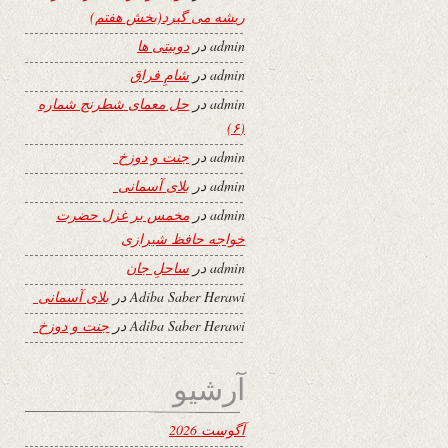
ریشه می گیرد(بخش هفتم)
admin
در
دوبیتی ها
admin
در
شامِ فراق
admin
در
حل معمای شطرنج شماره
(۶)
admin
در
جنت و دوزخ
admin
در
بلای آسمانی
admin
در
مخمس بر غزل حضرت
خواجه حافظ شیرازی
admin
در
ساحلِ جان
Adiba Saber Herawi
در
بلای آسمانی
Adiba Saber Herawi
در
جنت و دوزخ
آرشیو
آگوست 2026