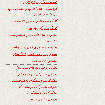
کمک، همکاری و نکوکاران
گرد همایی های افغانها و مشکلات آنها
د ر خارج از کشور
گفتگو با همکاران قلمی ۲۴ ساعت
گفتگو ها و گزارش ها
مجموعه های قلمی هنر خوشنویسی
ونقاشی
محرم ماه پیروزی خون بر شمشیر
مسایل جهان ، منطقه و افغانستان
مشاعره ۲۴ ساعت
مطالب و سروده های شب یلدا
معرفی شاعران ، نویسنده گان ،
داکتران ، روشنفگران و هنرمندان.
معرفی شاعران ، نویسنده گان
،داکتران و روشنفکران
معرفی کتابهای جدید