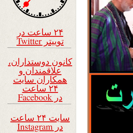
۲۴ ساعت در
توییتر Twitter
کانون دوستداران،
علاقمندان و
همکاران سایت
۲۴ ساعت
در Facebook
سایت ۲۴ ساعت
در Instagram