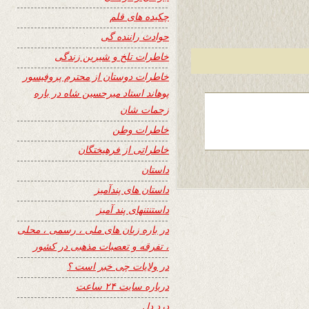
چکیده های قلم
حوادث راننده گی
خاطرات تلخ و شیرین زندگی
خاطرات دوستان از محترم پروفیسور
پوهاند استاد میرحسین شاه در باره
زحمات شان
خاطرات وطن
خاطراتی از فرهیختگان
داستان
داستان های پندآمیز
داستنتنهای پند آمیز
در باره زبان های ملی ، رسمی ، محلی
، تفرقه و تعصبات مذهبی در کشور
در ولایات چی خبر است ؟
درباره سایت ۲۴ ساعت
درد دل