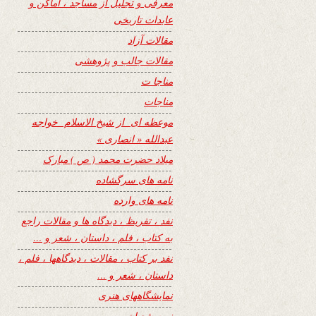
معرفی و تجلیل از مساجد ، اماکن و
عابدات تاریخی
مقالات آزاد
مقالات جالب و پژوهشی
مناجا ت
مناجات
موعظه ای از شیخ الاسلام خواجه
عبدالله « انصاری »
میلاد حضرت محمد ( ص ) مبارک
نامه های سرگشاده
نامه های وارده
نفد ، تقریظ ، دیدگاه ها و مقالات راجع
به کتاب ، فلم ، داستان ، شعر و …
نفد بر کتاب ، مقالات ، دیدگاهها ، فلم ،
داستان ، شعر و …
نمایشگاههای هنری
نیمه شعبان