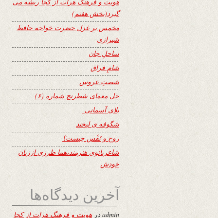
هویت و فرهنگ هرات از کجا ریشه می
گیرد(بخش هفتم)
مخمس بر غزل حضرت خواجه حافظ
شیرازی
ساحلِ جان
شامِ فراق
شصتِ عروس
حل معمای شطرنج شماره (۶)
بلای آسمانی
شگوفه ى لبخند
روح و نَفْس چیست؟
شاعربانوی هنرمند،هما طرزی اززبان
خودش
آخرین دیدگاه‌ها
admin
در
هویت و فرهنگ هرات از کجا