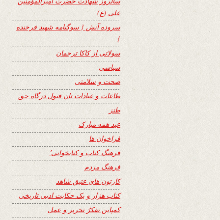
سالروز شهادت حضرت امیرالمؤمنین
علی (ع)
سروده آتش { سوگنامه شهید فرخنده
}
سولاتی از کاکا ترجمان
سیاسی
صحت و سلامتی
طاعات و عبادات تان قبول درگاه حق
طنز
عید همه مبارک
فراخوان ها
فرهنگ کتاب و کتابخوانی٬
فرهنگ مردم
کارتون های عتیق شاهد
کتاب هزار و یک حکایت ادبی تاریخی
کمپاین تفکرُ تحریر و عمل