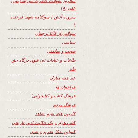
سالروز شهادت حضرت امیرالمؤمنین
علی (ع)
سروده آتش { سوگنامه شهید فرخنده
}
سولاتی از کاکا ترجمان
سیاسی
صحت و سلامتی
طاعات و عبادات تان قبول درگاه حق
طنز
عید همه مبارک
فراخوان ها
فرهنگ کتاب و کتابخوانی٬
فرهنگ مردم
کارتون های عتیق شاهد
کتاب هزار و یک حکایت ادبی تاریخی
کمپاین تفکرُ تحریر و عمل