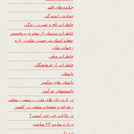
چکیده های قلم
حوادث راننده گی
خاطرات تلخ و شیرین زندگی
خاطرات دوستان از محترم پروفیسور
پوهاند استاد میرحسین شاه در باره
زحمات شان
خاطرات وطن
خاطراتی از فرهیختگان
داستان
داستان های پندآمیز
داستنتنهای پند آمیز
در باره زبان های ملی ، رسمی ، محلی
، تفرقه و تعصبات مذهبی در کشور
در ولایات چی خبر است ؟
درباره سایت ۲۴ ساعت
درد دل