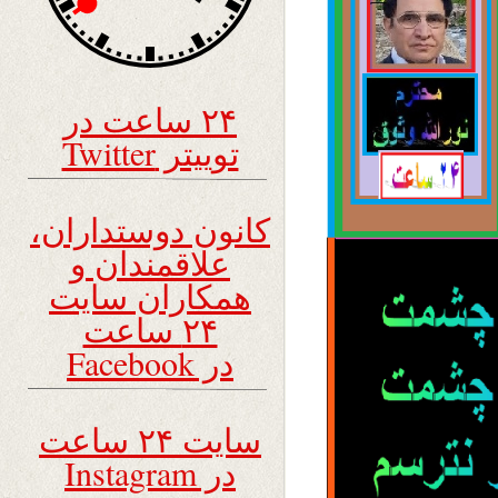
۲۴ ساعت در
توییتر Twitter
کانون دوستداران،
علاقمندان و
همکاران سایت
۲۴ ساعت
در Facebook
سایت ۲۴ ساعت
در Instagram