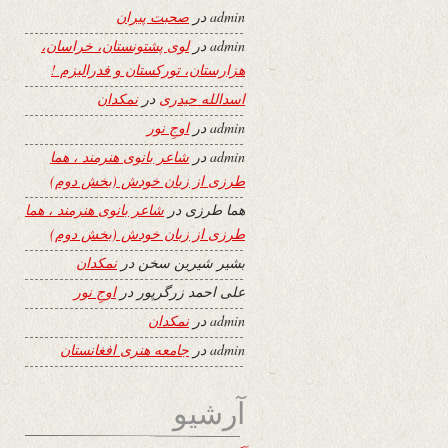
admin
در
صحبت پیران
admin
در
لوی پشتونستان، خراسان،
هزارستان، تورکستان و فدرالیزم !
اسدالله حیدری
در
نمکدان
admin
در
اوجِ نور
admin
در
شاعر بانوی هنرمند ، هما
طرزی از زبان خودش (بخش دوم)
هما طرزی
در
شاعر بانوی هنرمند ، هما
طرزی از زبان خودش (بخش دوم)
بشیر شیرین سخن
در
نمکدان
علی احمد زرگرپور
در
اوجِ نور
admin
در
نمکدان
admin
در
جامعه هنری افغانستان
آرشیو