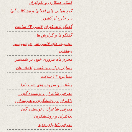
کمک، همکاری و نکوکاران
گرد همایی های افغانها و مشکلات آنها
د ر خارج از کشور
گفتگو با همکاران قلمی ۲۴ ساعت
گفتگو ها و گزارش ها
مجموعه های قلمی هنر خوشنویسی
ونقاشی
محرم ماه پیروزی خون بر شمشیر
مسایل جهان ، منطقه و افغانستان
مشاعره ۲۴ ساعت
مطالب و سروده های شب یلدا
معرفی شاعران ، نویسنده گان ،
داکتران ، روشنفگران و هنرمندان.
معرفی شاعران ، نویسنده گان
،داکتران و روشنفکران
معرفی کتابهای جدید