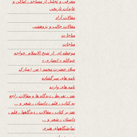
معرفی و تجلیل از مساجد ، اماکن و
عابدات تاریخی
مقالات آزاد
مقالات جالب و پژوهشی
مناجا ت
مناجات
موعظه ای از شیخ الاسلام خواجه
عبدالله « انصاری »
میلاد حضرت محمد ( ص ) مبارک
نامه های سرگشاده
نامه های وارده
نفد ، تقریظ ، دیدگاه ها و مقالات راجع
به کتاب ، فلم ، داستان ، شعر و …
نفد بر کتاب ، مقالات ، دیدگاهها ، فلم ،
داستان ، شعر و …
نمایشگاههای هنری
نیمه شعبان