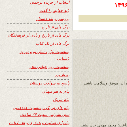
انتخاب از جریده ترجمان
باید حقایق را گفت
بررسی و نقد داستان
برگ های از تاریخ
برگ های از تاریخ و یادی از فرهیختگان
برگ های از یک کتاب
بمناسبت بهار ، سال نو و نوروز
باستانی
بمناسبت روز جهانی مادر
به یاد پدر
پاسخ به سوالات دوستان
 اید. موفق وسلامت باشید..
پیام به هم میهنان
پیام تبریک
پیام های تبریکی بمناسبت هفدهمین
سال نشراتی سایت ۲۴ ساعت
پیامها ی تسلیت و همدری و اعـــلانا ت
اعت؛ محمد مهدی جان بشیر