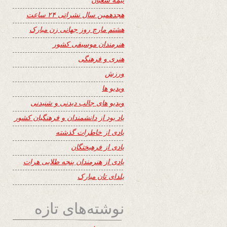
هجدهمین سال نشراتی ۲۴ ساعت
هشتم مارچ روز جهانی زن مبارک
هنرمندان موسیقی کشور
هنری و فرهنگی
ورزش
ویدیو ها
ویدیو های جالب دیدنی و شنیدنی
یاد بود از دانشمندان و فرهنگیان کشور
یادی از خاطرات گذشته
یادی از فرهیختگان
یادی از هنرمندان پنجه طلایی هرات
یلدای تان مبارک
نوشته‌های تازه