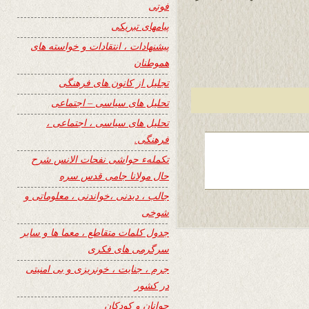
فوتی
پیامهای تبریکی
پیشنهادات ، انتقادات و خواسته های
هموطنان
تجلیل از کانون های فرهنگی
تحلیل های سیاسی – اجتماعی
تحلیل های سیاسی ، اجتماعی ،
فرهنگی.
تکملهء حواشی نفحات الانس شرح
حال مولانا جامی قدس سره
جالب ، دیدنی ،خواندنی ، معلوماتی و
شوخی
جدول کلمات متقاطع ، معما ها و سایر
سرگرمی های فکری
جرم ، جنایت ، خونریزی و بی امنیتی
در کشور
جوانان و کودکان