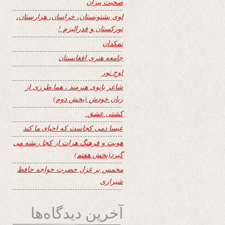
صحبت پیران
لوی پشتونستان، خراسان، هزارستان،
تورکستان و فدرالیزم !
نمکدان
جامعه هنری افغانستان
اوجِ نور
شاعر بانوی هنرمند ، هما طرزی از
زبان خودش (بخش دوم)
کشتی عشق
عیسا دمی کجاست که احیای ما کند
هویت و فرهنگ هرات از کجا ریشه می
گیرد(بخش هفتم)
مخمس بر غزل حضرت خواجه حافظ
شیرازی
آخرین دیدگاه‌ها