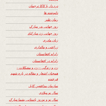
درد دل با کاکا ترجمان
دلنوشته ها
رمان طنز
روز جهانی پدر مبارک
روز جهانی زن مبارکباد
زبان مادری
زراعتی و مالداری
زلزله افغانستان
زلزله در افغانستان
زن و زندگی – زن و مشکلات –
همچنان اشعار و مقاله در باره شهید
فرخنده
سازمان مدافعین کابل
سال نو میلادی
سال نو و نوروز باستانی بشما مبارک