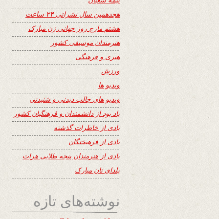
هجدهمین سال نشراتی ۲۴ ساعت
هشتم مارچ روز جهانی زن مبارک
هنرمندان موسیقی کشور
هنری و فرهنگی
ورزش
ویدیو ها
ویدیو های جالب دیدنی و شنیدنی
یاد بود از دانشمندان و فرهنگیان کشور
یادی از خاطرات گذشته
یادی از فرهیختگان
یادی از هنرمندان پنجه طلایی هرات
یلدای تان مبارک
نوشته‌های تازه