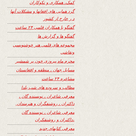
کمک، همکاری و نکوکاران
گرد همایی های افغانها و مشکلات آنها
د ر خارج از کشور
گفتگو با همکاران قلمی ۲۴ ساعت
گفتگو ها و گزارش ها
مجموعه های قلمی هنر خوشنویسی
ونقاشی
محرم ماه پیروزی خون بر شمشیر
مسایل جهان ، منطقه و افغانستان
مشاعره ۲۴ ساعت
مطالب و سروده های شب یلدا
معرفی شاعران ، نویسنده گان ،
داکتران ، روشنفگران و هنرمندان.
معرفی شاعران ، نویسنده گان
،داکتران و روشنفکران
معرفی کتابهای جدید