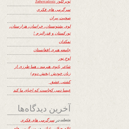
توبرکلوز Tuberculosis
سرگرمی های فکری
صحبت پیران
لوی پشتونستان، خراسان، هزارستان،
تورکستان و فدرالیزم !
نمکدان
جامعه هنری افغانستان
اوجِ نور
شاعر بانوی هنرمند ، هما طرزی از
زبان خودش (بخش دوم)
کشتی عشق
عیسا دمی کجاست که احیای ما کند
آخرین دیدگاه‌ها
admin
در
سرگرمی های فکری
غلام جیلانی غیاثی
در
سرگرمی های