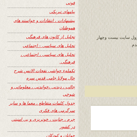
فوتی
پیامهای تبریکی
پیشنهادات ، انتقادات و خواسته های
هموطنان
تجلیل از کانون های فرهنگی
وول سايت بيست وچهار
دم
تحلیل های سیاسی – اجتماعی
تحلیل های سیاسی ، اجتماعی ،
فرهنگی.
تکملهء حواشی نفحات الانس شرح
حال مولانا جامی قدس سره
جالب ، دیدنی ،خواندنی ، معلوماتی و
شوخی
جدول کلمات متقاطع ، معما ها و سایر
سرگرمی های فکری
جرم ، جنایت ، خونریزی و بی امنیتی
در کشور
جوانان و کودکان