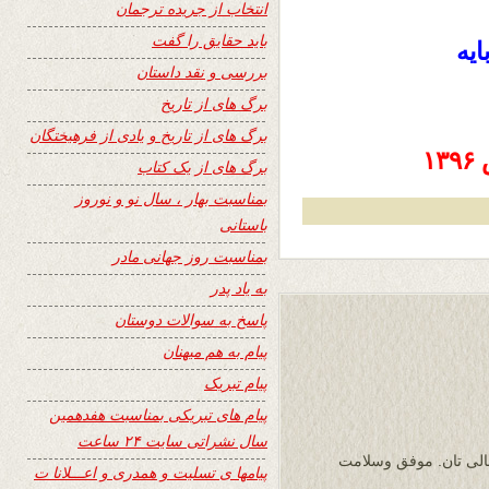
انتخاب از جریده ترجمان
باید حقایق را گفت
یه
بررسی و نقد داستان
برگ های از تاریخ
برگ های از تاریخ و یادی از فرهیختگان
برگ های از یک کتاب
بمناسبت بهار ، سال نو و نوروز
باستانی
بمناسبت روز جهانی مادر
به یاد پدر
پاسخ به سوالات دوستان
پیام به هم میهنان
پیام تبریک
پیام های تبریکی بمناسبت هفدهمین
سال نشراتی سایت ۲۴ ساعت
عالی تان. موفق وسلامت
پیامها ی تسلیت و همدری و اعـــلانا ت