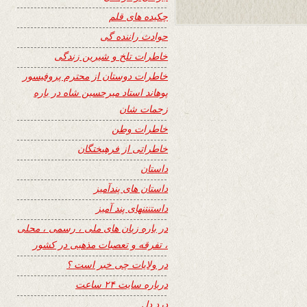
چکیده های قلم
حوادث راننده گی
خاطرات تلخ و شیرین زندگی
خاطرات دوستان از محترم پروفیسور
پوهاند استاد میرحسین شاه در باره
زحمات شان
خاطرات وطن
خاطراتی از فرهیختگان
داستان
داستان های پندآمیز
داستنتنهای پند آمیز
در باره زبان های ملی ، رسمی ، محلی
، تفرقه و تعصبات مذهبی در کشور
در ولایات چی خبر است ؟
درباره سایت ۲۴ ساعت
درد دل