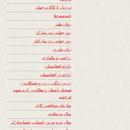
درد دل با کاکا ترجمان
دلنوشته ها
رمان طنز
روز جهانی پدر مبارک
روز جهانی زن مبارکباد
زبان مادری
زراعتی و مالداری
زلزله افغانستان
زلزله در افغانستان
زن و زندگی – زن و مشکلات –
همچنان اشعار و مقاله در باره شهید
فرخنده
سازمان مدافعین کابل
سال نو میلادی
سال نو و نوروز باستانی بشما مبارک