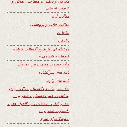
معرفی و تجلیل از مساجد ، اماکن و
عابدات تاریخی
مقالات آزاد
مقالات جالب و پژوهشی
مناجا ت
مناجات
موعظه ای از شیخ الاسلام خواجه
عبدالله « انصاری »
میلاد حضرت محمد ( ص ) مبارک
نامه های سرگشاده
نامه های وارده
نفد ، تقریظ ، دیدگاه ها و مقالات راجع
به کتاب ، فلم ، داستان ، شعر و …
نفد بر کتاب ، مقالات ، دیدگاهها ، فلم ،
داستان ، شعر و …
نمایشگاههای هنری
نیمه شعبان