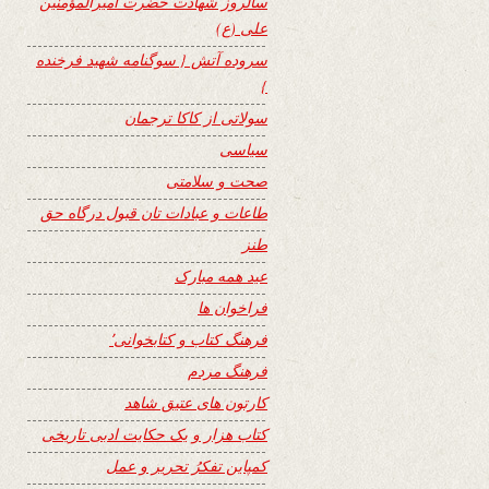
سالروز شهادت حضرت امیرالمؤمنین
علی (ع)
سروده آتش { سوگنامه شهید فرخنده
}
سولاتی از کاکا ترجمان
سیاسی
صحت و سلامتی
طاعات و عبادات تان قبول درگاه حق
طنز
عید همه مبارک
فراخوان ها
فرهنگ کتاب و کتابخوانی٬
فرهنگ مردم
کارتون های عتیق شاهد
کتاب هزار و یک حکایت ادبی تاریخی
کمپاین تفکرُ تحریر و عمل