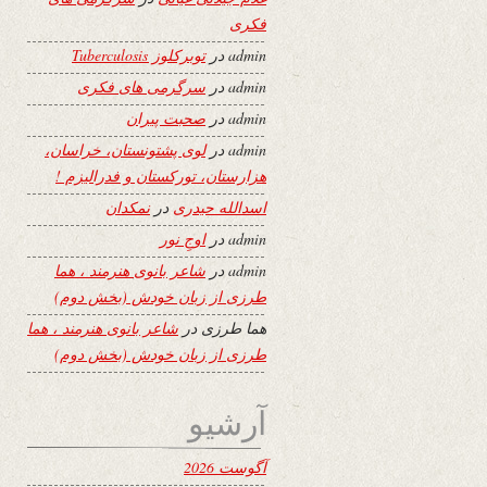
فکری
admin
در
توبرکلوز Tuberculosis
admin
در
سرگرمی های فکری
admin
در
صحبت پیران
admin
در
لوی پشتونستان، خراسان،
هزارستان، تورکستان و فدرالیزم !
اسدالله حیدری
در
نمکدان
admin
در
اوجِ نور
admin
در
شاعر بانوی هنرمند ، هما
طرزی از زبان خودش (بخش دوم)
هما طرزی
در
شاعر بانوی هنرمند ، هما
طرزی از زبان خودش (بخش دوم)
آرشیو
آگوست 2026