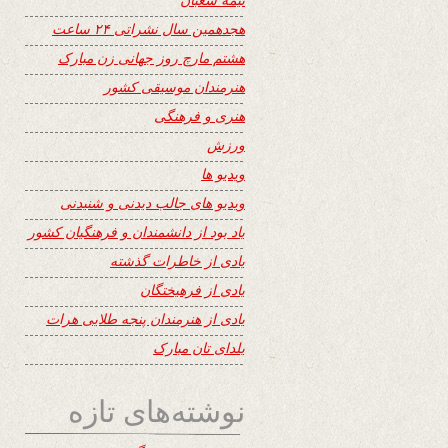
هجدهمین سال نشراتی ۲۴ ساعت
هشتم مارچ روز جهانی زن مبارک
هنرمندان موسیقی کشور
هنری و فرهنگی
ورزش
ویدیو ها
ویدیو های جالب دیدنی و شنیدنی
یاد بود از دانشمندان و فرهنگیان کشور
یادی از خاطرات گذشته
یادی از فرهیختگان
یادی از هنرمندان پنجه طلایی هرات
یلدای تان مبارک
نوشته‌های تازه