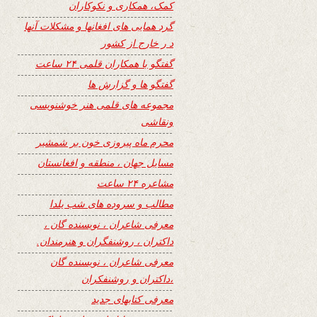
کمک، همکاری و نکوکاران
گرد همایی های افغانها و مشکلات آنها
د ر خارج از کشور
گفتگو با همکاران قلمی ۲۴ ساعت
گفتگو ها و گزارش ها
مجموعه های قلمی هنر خوشنویسی
ونقاشی
محرم ماه پیروزی خون بر شمشیر
مسایل جهان ، منطقه و افغانستان
مشاعره ۲۴ ساعت
مطالب و سروده های شب یلدا
معرفی شاعران ، نویسنده گان ،
داکتران ، روشنفگران و هنرمندان.
معرفی شاعران ، نویسنده گان
،داکتران و روشنفکران
معرفی کتابهای جدید