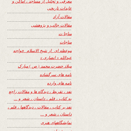
معرفی و تجلیل از مساجد ، اماکن و
عابدات تاریخی
مقالات آزاد
مقالات جالب و پژوهشی
مناجا ت
مناجات
موعظه ای از شیخ الاسلام خواجه
عبدالله « انصاری »
میلاد حضرت محمد ( ص ) مبارک
نامه های سرگشاده
نامه های وارده
نفد ، تقریظ ، دیدگاه ها و مقالات راجع
به کتاب ، فلم ، داستان ، شعر و …
نفد بر کتاب ، مقالات ، دیدگاهها ، فلم ،
داستان ، شعر و …
نمایشگاههای هنری
نیمه شعبان