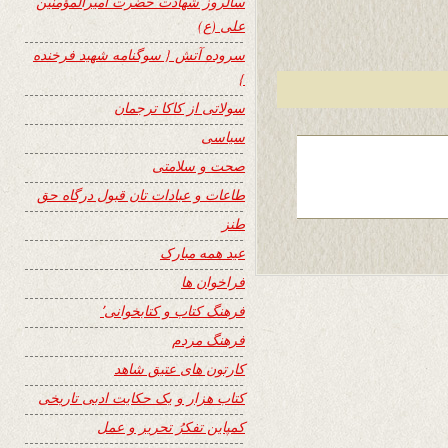
سالروز شهادت حضرت امیرالمؤمنین
علی (ع)
سروده آتش { سوگنامه شهید فرخنده
}
سولاتی از کاکا ترجمان
سیاسی
صحت و سلامتی
طاعات و عبادات تان قبول درگاه حق
طنز
عید همه مبارک
فراخوان ها
فرهنگ کتاب و کتابخوانی٬
فرهنگ مردم
کارتون های عتیق شاهد
کتاب هزار و یک حکایت ادبی تاریخی
کمپاین تفکرُ تحریر و عمل