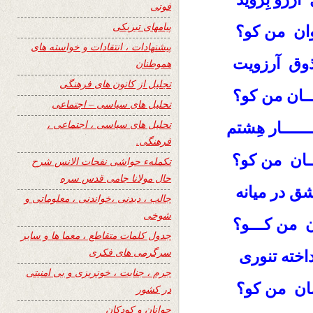
فوتی
پیامهای تبریکی
ـوان من کو؟
پیشنهادات ، انتقادات و خواسته های
ذوق آرزویت
هموطنان
تجلیل از کانون های فرهنگی
ــان من کو؟
تحلیل های سیاسی – اجتماعی
تحلیل های سیاسی ، اجتماعی ،
ــــار هِشتم
فرهنگی.
ــان من کو؟
تکملهء حواشی نفحات الانس شرح
حال مولانا جامی قدس سره
شق در میانه
جالب ، دیدنی ،خواندنی ، معلوماتی و
شوخی
ان من کـــو؟
جدول کلمات متقاطع ، معما ها و سایر
سرگرمی های فکری
اخته تنوری
جرم ، جنایت ، خونریزی و بی امنیتی
ان من کو؟
در کشور
جوانان و کودکان