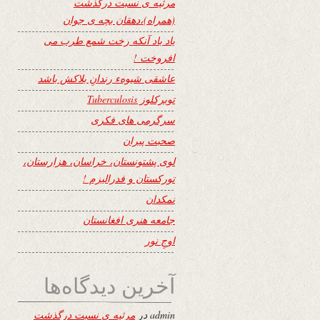
مرثیه ی نسبت درگذشت
(همراه)،دهقان بچه ی جوان
یاد باد آنکه رخت شمع طرب می
افروخت !
عاشقی شیوهء رندانِ بلاکش باشد
توبرکلوز Tuberculosis
سرگرمی های فکری
صحبت پیران
لوی پشتونستان، خراسان، هزارستان،
تورکستان و فدرالیزم !
نمکدان
جامعه هنری افغانستان
اوجِ نور
آخرین دیدگاه‌ها
admin
در
مرثیه ی نسبت درگذشت