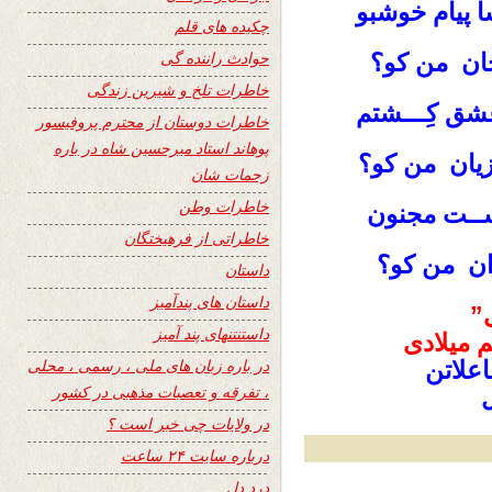
ا پیام خوشبو
چکیده های قلم
حوادث راننده گی
جان من کو؟
خاطرات تلخ و شیرین زندگی
شق کِـــشتم
خاطرات دوستان از محترم پروفیسور
پوهاند استاد میرحسین شاه در باره
 زیان من کو؟
زحمات شان
خاطرات وطن
ســت مجنون
خاطراتی از فرهیختگان
دان من کو؟
داستان
داستان های پندآمیز
”
داستنتنهای پند آمیز
 میلادی
در باره زبان های ملی ، رسمی ، محلی
علاتن
، تفرقه و تعصبات مذهبی در کشور
در ولایات چی خبر است ؟
درباره سایت ۲۴ ساعت
درد دل