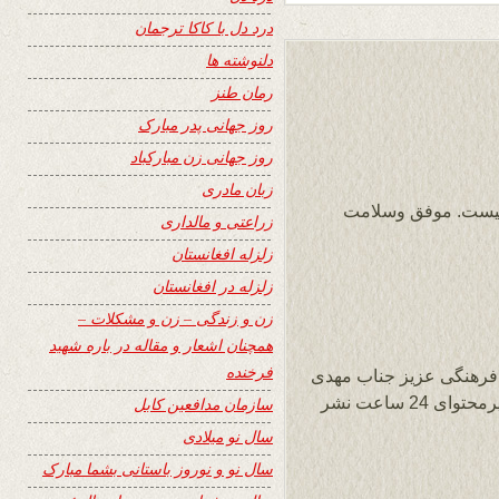
درد دل با کاکا ترجمان
دلنوشته ها
رمان طنز
روز جهانی پدر مبارک
روز جهانی زن مبارکباد
زبان مادری
عالیست. موفق وسلامت
زراعتی و مالداری
زلزله افغانستان
زلزله در افغانستان
زن و زندگی – زن و مشکلات –
همچنان اشعار و مقاله در باره شهید
فرخنده
فرهنگی عزیز جناب مهدی
بشیر، ازینکه این غزل مرا آراسته و در سایت پرمحتوای 24 ساعت نشر
سازمان مدافعین کابل
سال نو میلادی
سال نو و نوروز باستانی بشما مبارک