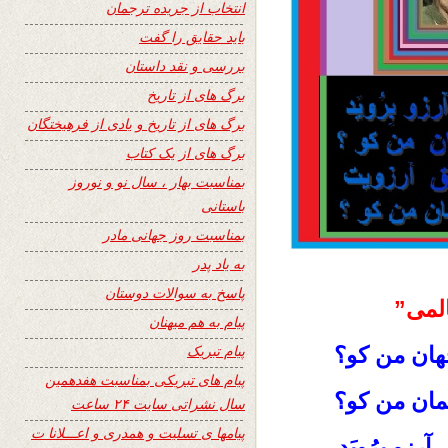
انتخاب از جریده ترجمان
باید حقایق را گفت
بررسی و نقد داستان
برگ های از تاریخ
برگ های از تاریخ و یادی از فرهیختگان
برگ های از یک کتاب
بمناسبت بهار ، سال نو و نوروز
باستانی
بمناسبت روز جهانی مادر
به یاد پدر
پاسخ به سوالات دوستان
لمی”
پیام به هم میهنان
پیام تبریک
هان من کو؟
پیام های تبریکی بمناسبت هفدهمین
سمان من کو؟
سال نشراتی سایت ۲۴ ساعت
پیامها ی تسلیت و همدری و اعـــلانا ت
رزو بِرُویَد