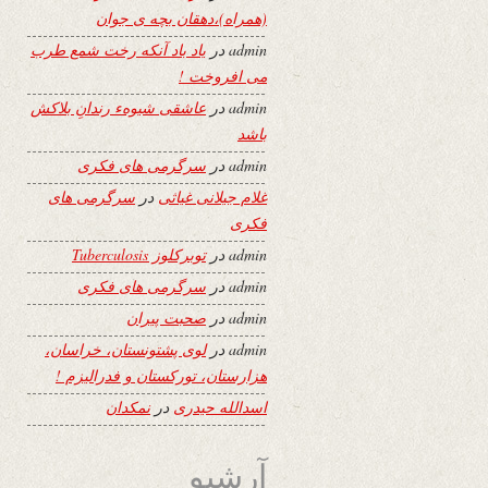
(همراه)،دهقان بچه ی جوان
admin
در
یاد باد آنکه رخت شمع طرب
می افروخت !
admin
در
عاشقی شیوهء رندانِ بلاکش
باشد
admin
در
سرگرمی های فکری
غلام جیلانی غیاثی
در
سرگرمی های
فکری
admin
در
توبرکلوز Tuberculosis
admin
در
سرگرمی های فکری
admin
در
صحبت پیران
admin
در
لوی پشتونستان، خراسان،
هزارستان، تورکستان و فدرالیزم !
اسدالله حیدری
در
نمکدان
آرشیو