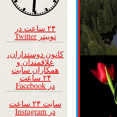
۲۴ ساعت در
توییتر Twitter
کانون دوستداران،
علاقمندان و
همکاران سایت
۲۴ ساعت
در Facebook
سایت ۲۴ ساعت
در Instagram