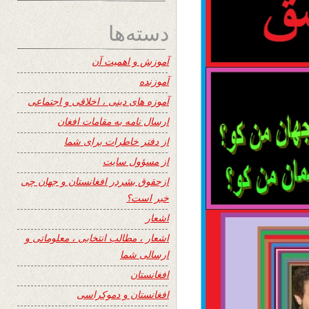
دسته‌ها
آموزش و اهمیت آن
آموزنده
آموزه های دینی ، اخلاقی و اجتماعی
ارسال نامه به مقامات افغان
از دفتر خاطرات برای شما
از مسؤول سایت
ازحقوق بشردر افغانستان و جهان چی
خبر است؟
اشعار
اشعار ، مطالب انتخابی ، معلوماتی و
ارسالی شما
افغانستان
افغانستان و دموکراسی