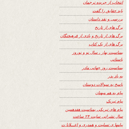
انتخاب از جریده ترجمان
باید حقایق را گفت
بررسی و نقد داستان
برگ های از تاریخ
برگ های از تاریخ و یادی از فرهیختگان
برگ های از یک کتاب
بمناسبت بهار ، سال نو و نوروز
باستانی
بمناسبت روز جهانی مادر
به یاد پدر
پاسخ به سوالات دوستان
پیام به هم میهنان
پیام تبریک
پیام های تبریکی بمناسبت هفدهمین
سال نشراتی سایت ۲۴ ساعت
پیامها ی تسلیت و همدری و اعـــلانا ت