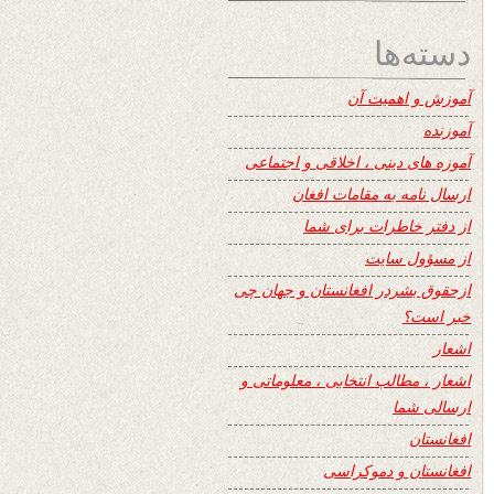
دسته‌ها
آموزش و اهمیت آن
آموزنده
آموزه های دینی ، اخلاقی و اجتماعی
ارسال نامه به مقامات افغان
از دفتر خاطرات برای شما
از مسؤول سایت
ازحقوق بشردر افغانستان و جهان چی
خبر است؟
اشعار
اشعار ، مطالب انتخابی ، معلوماتی و
ارسالی شما
افغانستان
افغانستان و دموکراسی