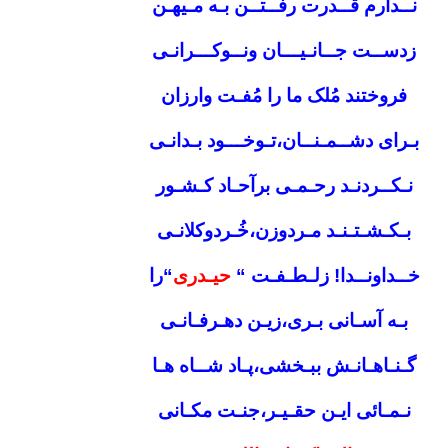
نــدارم قــدرت رفــتــن بـه مـیهـن
زدســت جــانـیـــان ونــوکـــرانـی
فروختند مُلک ما را مُفـت وارزان
بـرای دشــمـنــان،تـوخـــود بـدانـی
نـکــردنـد رحـمـی برآحـاد کـشـور
بـکـشـتـنـد مـردوزن،خُـردوکلانـی
خــداونــدا! زلـطـفـت “
حیـدری
“را
بـه آسـانی بـری،زیـن دهـرفـانـی
گـنـاهـانـش ببـخشی،پـاد شــاه هـا
نـمـائی ایـن حقـیـر،جنـت مکـانی