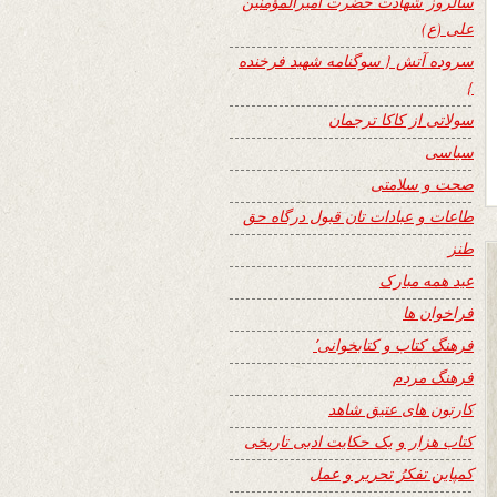
سالروز شهادت حضرت امیرالمؤمنین
علی (ع)
سروده آتش { سوگنامه شهید فرخنده
}
سولاتی از کاکا ترجمان
سیاسی
صحت و سلامتی
طاعات و عبادات تان قبول درگاه حق
طنز
عید همه مبارک
فراخوان ها
فرهنگ کتاب و کتابخوانی٬
فرهنگ مردم
کارتون های عتیق شاهد
کتاب هزار و یک حکایت ادبی تاریخی
کمپاین تفکرُ تحریر و عمل