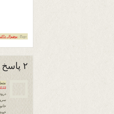
Tags:
پوهنوال داکت
۲ پاسخ به “هشتاد سالگی”
dmin
23 اکتبر 2017 در 22:04
درود
سرود
خانو
خوشی