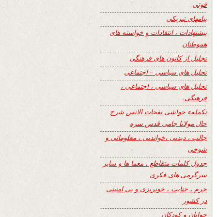
فوتی
پیامهای تبریکی
پیشنهادات ، انتقادات و خواسته های
هموطنان
تجلیل از کانون های فرهنگی
تحلیل های سیاسی – اجتماعی
تحلیل های سیاسی ، اجتماعی ،
فرهنگی.
تکملهء حواشی نفحات الانس شرح
حال مولانا جامی قدس سره
جالب ، دیدنی ،خواندنی ، معلوماتی و
شوخی
جدول کلمات متقاطع ، معما ها و سایر
سرگرمی های فکری
جرم ، جنایت ، خونریزی و بی امنیتی
در کشور
جوانان و کودکان