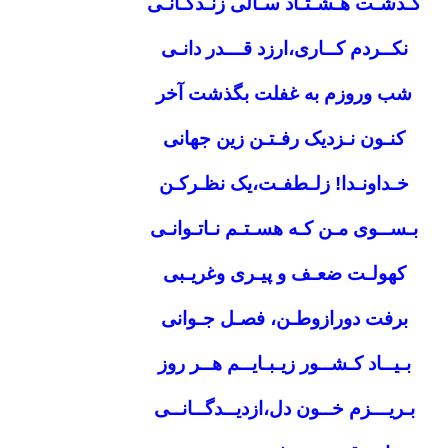
گـذشـت هـشـتـاد سـالی زنـدگـانـی
نکــردم کــاری،ارزد قـــدر دانـی
شب وروزم به غفلت بگذشت آخر
کنـون نـزدیک رفـتـن زین جهانی
خـداونـدا! زلـطفـت،یک نظـرکـن
بـســوی مـن کـه هسـتـم نـاتـوانـی
کهولـت ضعـف و پیـری وغریـبی
برفت دورازوطـن، فصـل جـوانی
بـیــاد کـشــور زیـبـایــم هــر روز
بـریـــزم خــون دل،ازدیــدگــانــی