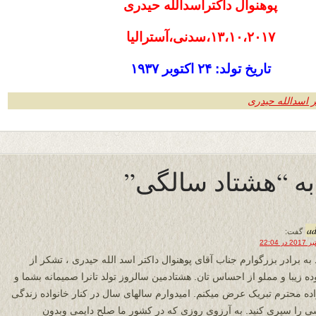
پوهنوال داکتراسدالله حیدری
۱۳،۱۰،۲۰۱۷،سدنی،آسترالیا
تاریخ تولد: ۲۴ اکتوبر ۱۹۳۷
ر اسدالله حیدری
a
گفت:
 به برادر بزرگوارم جناب آقای پوهنوال داکتر اسد الله حیدری ، تشکر از
ه زیبا و مملو از احساس تان. هشتادمین سالروز تولد تانرا صمیمانه بشما و
اده محترم تبریک عرض میکنم. امیدوارم سالهای سال در کنار خانواده زندگی
 را سپری کنید. به آرزوی روزی که در کشور ما صلح دایمی وبدون