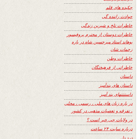
چکیده های قلم
حوادث راننده گی
خاطرات تلخ و شیرین زندگی
خاطرات دوستان از محترم پروفیسور
پوهاند استاد میرحسین شاه در باره
زحمات شان
خاطرات وطن
خاطراتی از فرهیختگان
داستان
داستان های پندآمیز
داستنتنهای پند آمیز
در باره زبان های ملی ، رسمی ، محلی
، تفرقه و تعصبات مذهبی در کشور
در ولایات چی خبر است ؟
درباره سایت ۲۴ ساعت
درد دل