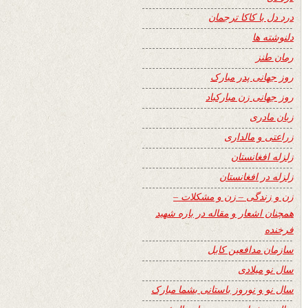
درد دل با کاکا ترجمان
دلنوشته ها
رمان طنز
روز جهانی پدر مبارک
روز جهانی زن مبارکباد
زبان مادری
زراعتی و مالداری
زلزله افغانستان
زلزله در افغانستان
زن و زندگی – زن و مشکلات –
همچنان اشعار و مقاله در باره شهید
فرخنده
سازمان مدافعین کابل
سال نو میلادی
سال نو و نوروز باستانی بشما مبارک