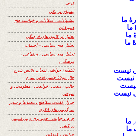
فوتی
پیامهای تبریکی
ۀ ما
پیشنهادات ، انتقادات و خواسته های
 ما
هموطنان
 ما
تجلیل از کانون های فرهنگی
 ما
تحلیل های سیاسی – اجتماعی
تحلیل های سیاسی ، اجتماعی ،
فرهنگی.
ی نیست
تکملهء حواشی نفحات الانس شرح
ی نیست
حال مولانا جامی قدس سره
 نیست
جالب ، دیدنی ،خواندنی ، معلوماتی و
ی نیست
شوخی
جدول کلمات متقاطع ، معما ها و سایر
سرگرمی های فکری
جرم ، جنایت ، خونریزی و بی امنیتی
 ما
در کشور
 ما
جوانان و کودکان