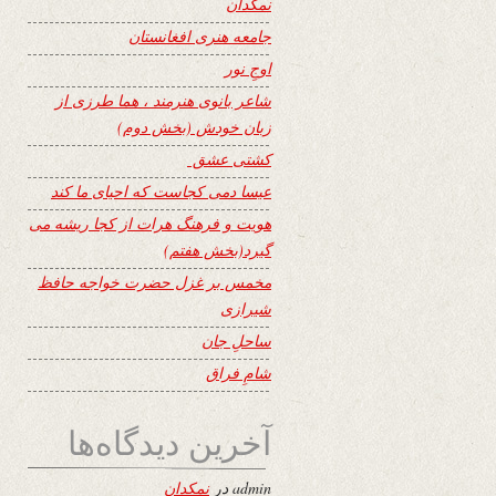
نمکدان
جامعه هنری افغانستان
اوجِ نور
شاعر بانوی هنرمند ، هما طرزی از
زبان خودش (بخش دوم)
کشتی عشق
عیسا دمی کجاست که احیای ما کند
هویت و فرهنگ هرات از کجا ریشه می
گیرد(بخش هفتم)
مخمس بر غزل حضرت خواجه حافظ
شیرازی
ساحلِ جان
شامِ فراق
آخرین دیدگاه‌ها
admin
در
نمکدان