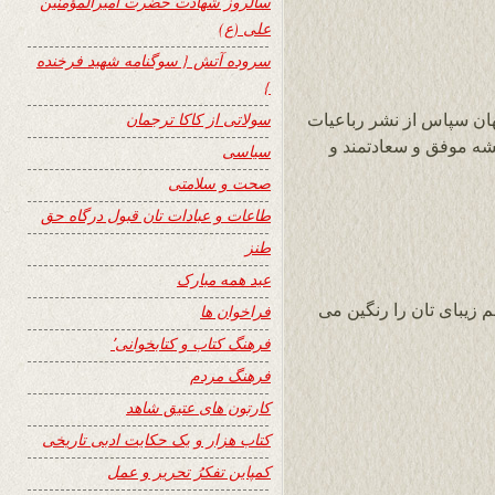
سالروز شهادت حضرت امیرالمؤمنین
علی (ع)
سروده آتش { سوگنامه شهید فرخنده
}
سولاتی از کاکا ترجمان
هان سپاس از نشر رباعیات
2 ساعت شما همیشه موفق و سعادتمند و
سیاسی
صحت و سلامتی
طاعات و عبادات تان قبول درگاه حق
طنز
عید همه مبارک
 زیبای تان را رنگین می
فراخوان ها
فرهنگ کتاب و کتابخوانی٬
فرهنگ مردم
کارتون های عتیق شاهد
کتاب هزار و یک حکایت ادبی تاریخی
کمپاین تفکرُ تحریر و عمل