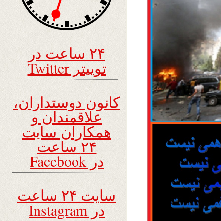
۲۴ ساعت در
توییتر Twitter
کانون دوستداران،
علاقمندان و
همکاران سایت
۲۴ ساعت
در Facebook
سایت ۲۴ ساعت
در Instagram