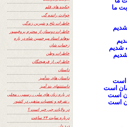
 ما
بت ما
چکیده های قلم
حوادث راننده گی
خاطرات تلخ و شیرین زندگی
شدیم
خاطرات دوستان از محترم پروفیسور
پوهاند استاد میرحسین شاه در باره
شدیم
زحمات شان
 شدیم
خاطرات وطن
 شدیم
خاطراتی از فرهیختگان
داستان
داستان های پندآمیز
 است
داستنتنهای پند آمیز
شان است
ان است
در باره زبان های ملی ، رسمی ، محلی
ان است
، تفرقه و تعصبات مذهبی در کشور
در ولایات چی خبر است ؟
درباره سایت ۲۴ ساعت
درد دل