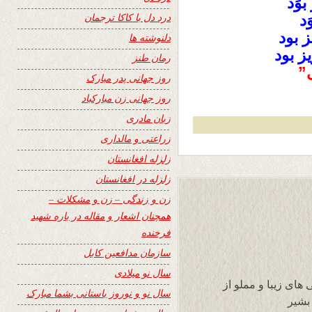
وَد
درد دل با کاکا ترجمان
َد
 بود
دلنوشته ها
ز بود
رمان طنز
”
روز جهانی پدر مبارک
روز جهانی زن مبارکباد
زبان مادری
زراعتی و مالداری
زلزله افغانستان
زلزله در افغانستان
زن و زندگی – زن و مشکلات –
همچنان اشعار و مقاله در باره شهید
فرخنده
سازمان مدافعین کابل
سال نو میلادی
های زیبا و مملو از
سال نو و نوروز باستانی بشما مبارک
بشیر