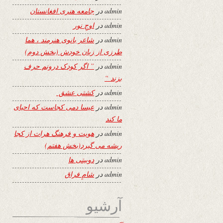
admin
در
جامعه هنری افغانستان
admin
در
اوجِ نور
admin
در
شاعر بانوی هنرمند ، هما
طرزی از زبان خودش (بخش دوم)
admin
در
” اگر کودک درونم حرف
بزند “
admin
در
کشتی عشق
admin
در
عیسا دمی کجاست که احیای
ما کند
admin
در
هویت و فرهنگ هرات از کجا
ریشه می گیرد(بخش هفتم)
admin
در
دوبیتی ها
admin
در
شامِ فراق
آرشیو