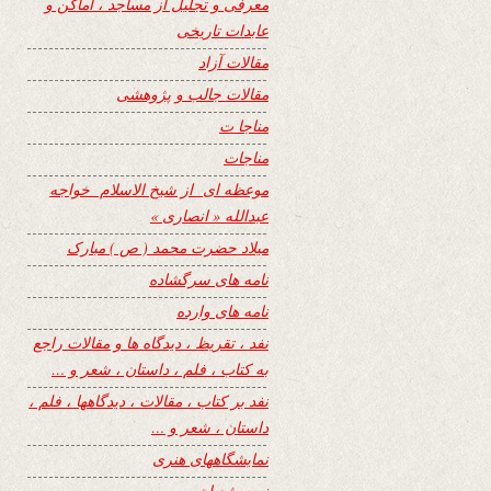
معرفی و تجلیل از مساجد ، اماکن و
عابدات تاریخی
مقالات آزاد
مقالات جالب و پژوهشی
مناجا ت
مناجات
موعظه ای از شیخ الاسلام خواجه
عبدالله « انصاری »
میلاد حضرت محمد ( ص ) مبارک
نامه های سرگشاده
نامه های وارده
نفد ، تقریظ ، دیدگاه ها و مقالات راجع
به کتاب ، فلم ، داستان ، شعر و …
نفد بر کتاب ، مقالات ، دیدگاهها ، فلم ،
داستان ، شعر و …
نمایشگاههای هنری
نیمه شعبان