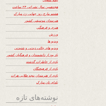
هجدهمین سال نشراتی ۲۴ ساعت
هشتم مارچ روز جهانی زن مبارک
هنرمندان موسیقی کشور
هنری و فرهنگی
ورزش
ویدیو ها
ویدیو های جالب دیدنی و شنیدنی
یاد بود از دانشمندان و فرهنگیان کشور
یادی از خاطرات گذشته
یادی از فرهیختگان
یادی از هنرمندان پنجه طلایی هرات
یلدای تان مبارک
نوشته‌های تازه