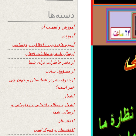
دسته‌ها
آموزش و اهمیت آن
آموزنده
آموزه های دینی ، اخلاقی و اجتماعی
ارسال نامه به مقامات افغان
از دفتر خاطرات برای شما
از مسؤول سایت
ازحقوق بشردر افغانستان و جهان چی
خبر است؟
اشعار
اشعار ، مطالب انتخابی ، معلوماتی و
ارسالی شما
افغانستان
افغانستان و دموکراسی