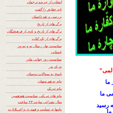
انتخاب از جریده ترجمان
باید حقایق را گفت
بررسی و نقد داستان
برگ های از تاریخ
برگ های از تاریخ و یادی از فرهیختگان
برگ های از یک کتاب
بمناسبت بهار ، سال نو و نوروز
باستانی
بمناسبت روز جهانی مادر
به یاد پدر
لمی”
پاسخ به سوالات دوستان
 ما
پیام به هم میهنان
پیام تبریک
ی ما
پیام های تبریکی بمناسبت هفدهمین
سال نشراتی سایت ۲۴ ساعت
 رسید
پیامها ی تسلیت و همدری و اعـــلانا ت
ما