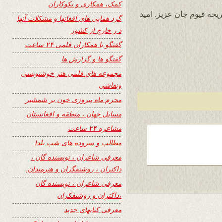
کمک، همکاری و نکوکاران
حه قیوم جان عزیز. امید
گرد همایی های افغانها و مشکلات آنها
د ر خارج از کشور
گفتگو با همکاران قلمی ۲۴ ساعت
گفتگو ها و گزارش ها
مجموعه های قلمی هنر خوشنویسی
ونقاشی
محرم ماه پیروزی خون بر شمشیر
مسایل جهان ، منطقه و افغانستان
مشاعره ۲۴ ساعت
مطالب و سروده های شب یلدا
معرفی شاعران ، نویسنده گان ،
داکتران ، روشنفگران و هنرمندان.
معرفی شاعران ، نویسنده گان
،داکتران و روشنفکران
معرفی کتابهای جدید