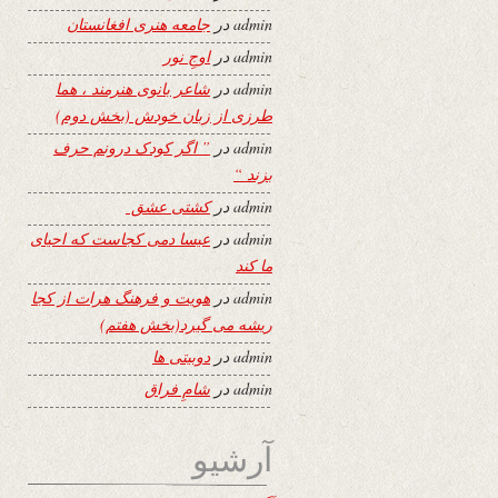
admin
در
جامعه هنری افغانستان
admin
در
اوجِ نور
admin
در
شاعر بانوی هنرمند ، هما
طرزی از زبان خودش (بخش دوم)
admin
در
” اگر کودک درونم حرف
بزند “
admin
در
کشتی عشق
admin
در
عیسا دمی کجاست که احیای
ما کند
admin
در
هویت و فرهنگ هرات از کجا
ریشه می گیرد(بخش هفتم)
admin
در
دوبیتی ها
admin
در
شامِ فراق
آرشیو