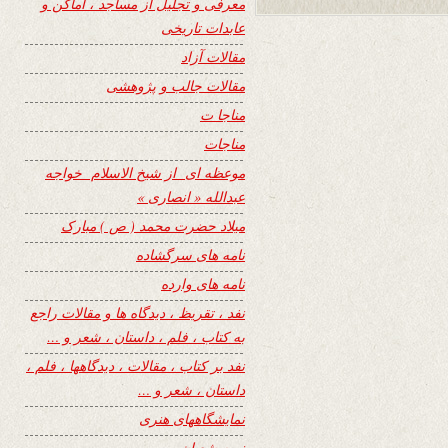
معرفی و تجلیل از مساجد ، اماکن و
عابدات تاریخی
مقالات آزاد
مقالات جالب و پژوهشی
مناجا ت
مناجات
موعظه ای از شیخ الاسلام خواجه
عبدالله « انصاری »
میلاد حضرت محمد ( ص ) مبارک
نامه های سرگشاده
نامه های وارده
نفد ، تقریظ ، دیدگاه ها و مقالات راجع
به کتاب ، فلم ، داستان ، شعر و …
نفد بر کتاب ، مقالات ، دیدگاهها ، فلم ،
داستان ، شعر و …
نمایشگاههای هنری
نیمه شعبان