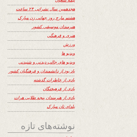
هجدهمین سال نشراتی ۲۴ ساعت
هشتم مارچ روز جهانی زن مبارک
هنرمندان موسیقی کشور
هنری و فرهنگی
ورزش
ویدیو ها
ویدیو های جالب دیدنی و شنیدنی
یاد بود از دانشمندان و فرهنگیان کشور
یادی از خاطرات گذشته
یادی از فرهیختگان
یادی از هنرمندان پنجه طلایی هرات
یلدای تان مبارک
نوشته‌های تازه