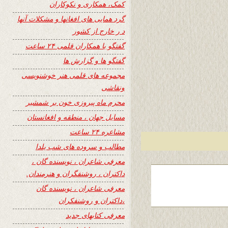
کمک، همکاری و نکوکاران
گرد همایی های افغانها و مشکلات آنها
د ر خارج از کشور
گفتگو با همکاران قلمی ۲۴ ساعت
گفتگو ها و گزارش ها
مجموعه های قلمی هنر خوشنویسی
ونقاشی
محرم ماه پیروزی خون بر شمشیر
مسایل جهان ، منطقه و افغانستان
مشاعره ۲۴ ساعت
مطالب و سروده های شب یلدا
معرفی شاعران ، نویسنده گان ،
داکتران ، روشنفگران و هنرمندان.
معرفی شاعران ، نویسنده گان
،داکتران و روشنفکران
معرفی کتابهای جدید