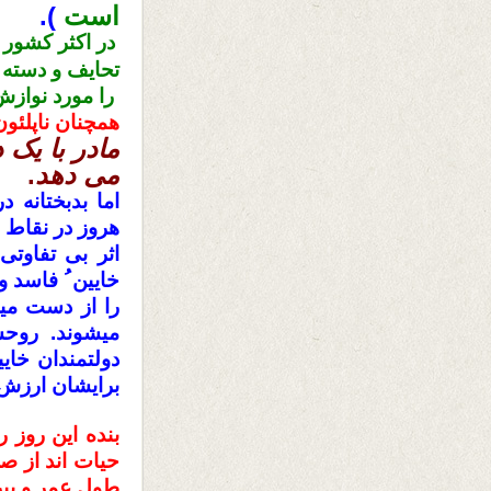
است
).
در اکثر کشور 
تحایف و دسته 
را مورد نوازش
همچنان
ناپلئو
مادر با یک
می دهد
.
اما بدبختانه 
هروز در نقاط م
اثر بی تفاوتی
خایین ُ فاسد 
را از دست می
میشوند. روح
دولتمندان خای
برایشان ارزش ن
بنده این روز ر
حیات اند از ص
طول عمر و پیر