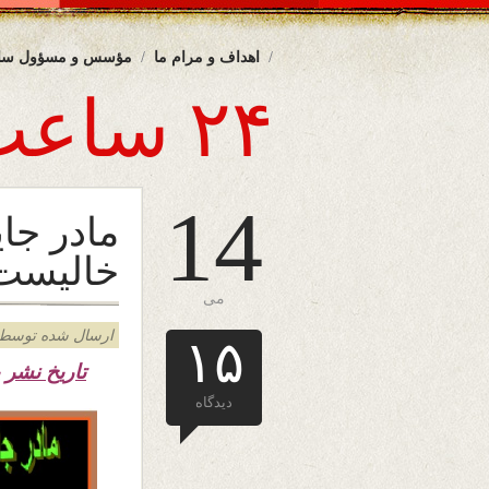
اهداف و مرام ما
مؤسس و مسؤول سا
۲۴ ساعت
14
مادر جا
خالیست
می
ارسال شده توسط admin د
۱۵
تاریخ نشر یکش
دیدگاه