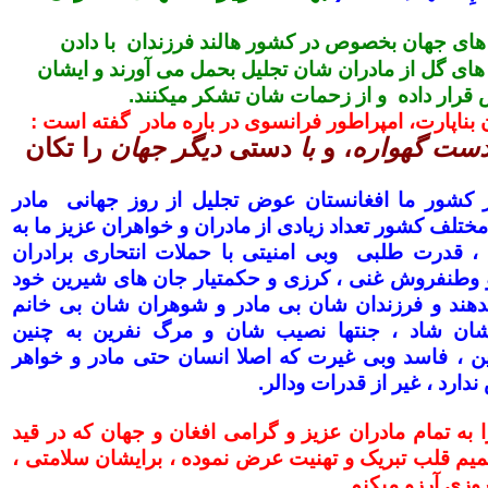
های جهان بخصوص در کشور هالند فرزندان با دادن
های گل از مادران شان تجلیل بحمل می آورند و ایشان
 قرار داده و از زحمات شان تشکر میکنند.
ن بناپارت، امپراطور فرانسوی در باره مادر گفته است :
 دست گهواره
، و
با
دستی
دیگر جهان
را تکان
در کشور ما افغانستان عوض تجلیل از روز جهانی مادر
ختلف کشور تعداد زیادی از مادران و خواهران عزیز ما به
 ، قدرت طلبی وبی امنیتی با حملات انتحاری برادران
و وطنفروش غنی ، کرزی و حکمتیار جان های شیرین خود
دهند و فرزندان شان بی مادر و شوهران شان بی خانم
شان شاد ، جنتها نصیب شان و مرگ نفرین به چنین
ین ، فاسد وبی غیرت که اصلا انسان حتی مادر و خواهر
دارد ، غیر از قدرات ودالر.
ا به تمام مادران عزیز و گرامی افغان و جهان که در قید
میم قلب تبریک و تهنیت عرض نموده ، برایشان سلامتی ،
وزی آرزو میکنم .