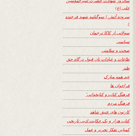
سالروز شهادت حضرت امیرالمؤمنین
علی (ع)
سروده آتش { سوگنامه شهید فرخنده
}
سولاتی از کاکا ترجمان
سیاسی
صحت و سلامتی
طاعات و عبادات تان قبول درگاه حق
طنز
عید همه مبارک
فراخوان ها
فرهنگ کتاب و کتابخوانی٬
فرهنگ مردم
کارتون های عتیق شاهد
کتاب هزار و یک حکایت ادبی تاریخی
کمپاین تفکرُ تحریر و عمل