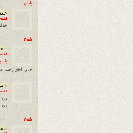
پاسخ
عبدا
14 می 2017 در 11:40
خداون
پاسخ
dmin
18 می 2017 در 22:00
پاسخ
جناب آقای رهنما عز
شاه 
14 می 2017 در 11:42
روز م
پاسخ
dmin