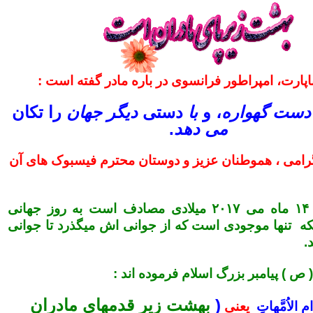
ناپارت، امپراطور فرانسوی در باره مادر گفته است :
 دست گهواره
، و
با
دستی
دیگر جهان
را تکان
می دهد
.
رامی ، هموطنان عزیز و دوستان محترم فیسبوک های آن
مروز یکشنبه ۱۴ ماه می ۲۰۱۷ میلادی مصادف است به روز جهانی
ه تنها موجودی است که از جوانی اش میگذرد تا جوانی
.
 ) پیامبر بزرگ اسلام فرموده اند :
(
بهشت زير قدم‏هاى مادران
امِ الاُمَّهاتِ
یعنی