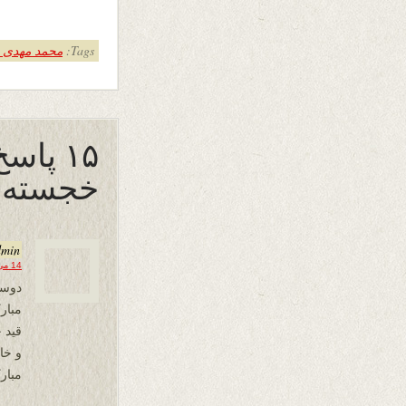
Tags:
محمد مهدی 
۱۵ پاس
خجسته 
dmin
14 می 2017 در 00:27
دوست
مبار
قید ح
و خا
مبار