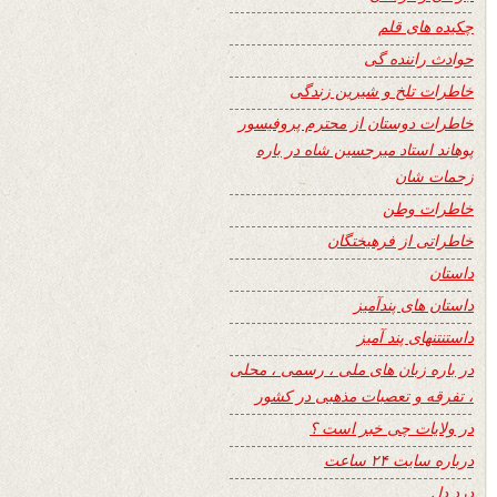
چکیده های قلم
حوادث راننده گی
خاطرات تلخ و شیرین زندگی
خاطرات دوستان از محترم پروفیسور
پوهاند استاد میرحسین شاه در باره
زحمات شان
خاطرات وطن
خاطراتی از فرهیختگان
داستان
داستان های پندآمیز
داستنتنهای پند آمیز
در باره زبان های ملی ، رسمی ، محلی
، تفرقه و تعصبات مذهبی در کشور
در ولایات چی خبر است ؟
درباره سایت ۲۴ ساعت
درد دل