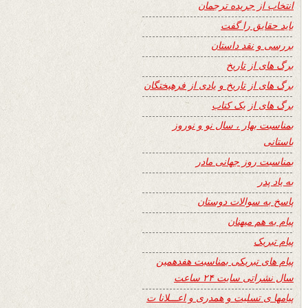
انتخاب از جریده ترجمان
باید حقایق را گفت
بررسی و نقد داستان
برگ های از تاریخ
برگ های از تاریخ و یادی از فرهیختگان
برگ های از یک کتاب
بمناسبت بهار ، سال نو و نوروز
باستانی
بمناسبت روز جهانی مادر
به یاد پدر
پاسخ به سوالات دوستان
پیام به هم میهنان
پیام تبریک
پیام های تبریکی بمناسبت هفدهمین
سال نشراتی سایت ۲۴ ساعت
پیامها ی تسلیت و همدری و اعـــلانا ت