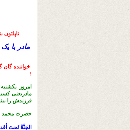
ناپلئون ب
مادر با یک
خواننده گان گ
!
ا
مادریعنی کسیک
فرزندش را بیند
حضرت محمد ( ص
الجَنَّةُ تَحتَ أقد