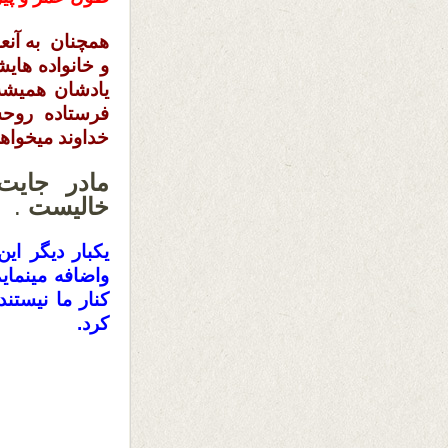
همچنان به آنعد
و خانواده های
يادشان هميشه
فرستاده روحشا
خداوند میخواه
مادر جایت
خالیست
.
یکبار دیگر ای
واضافه مینمایم
کنار ما نیستن
کرد.