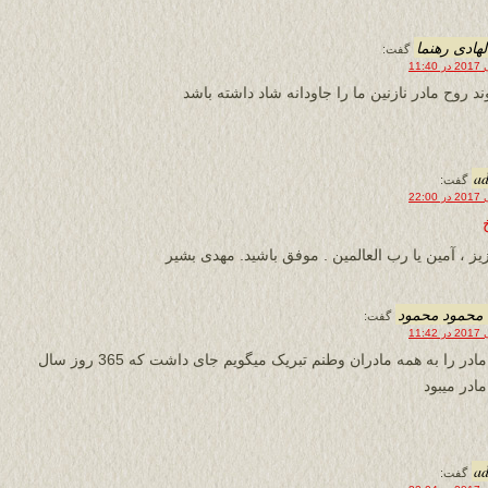
لهادی رهنما
گفت:
د روح مادر نازنین ما را جاودانه شاد داشته باشد
a
گفت:
یز ، آمین یا رب العالمین . موفق باشید. مهدی بشیر
محمود محمود
گفت:
روز مادر را به همه مادران وطنم تبریک میگویم جای داشت که 365 روز سال
ادر میبود
a
گفت: