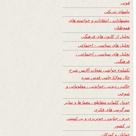
فوتی
پیامهای تبریکی
پیشنهادات ، انتقادات و خواسته های
هموطنان
تجلیل از کانون های فرهنگی
تحلیل های سیاسی – اجتماعی
تحلیل های سیاسی ، اجتماعی ،
فرهنگی.
تکملهء حواشی نفحات الانس شرح
حال مولانا جامی قدس سره
جالب ، دیدنی ،خواندنی ، معلوماتی و
شوخی
جدول کلمات متقاطع ، معما ها و سایر
سرگرمی های فکری
جرم ، جنایت ، خونریزی و بی امنیتی
در کشور
جوانان و کودکان