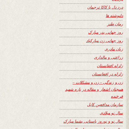
درد دل با کاکا ترجمان
دلنوشته ها
رمان طنز
روز جهانی پدر مبارک
روز جهانی زن مبارکباد
زبان مادری
زراعتی و مالداری
زلزله افغانستان
زلزله در افغانستان
زن و زندگی – زن و مشکلات –
همچنان اشعار و مقاله در باره شهید
فرخنده
سازمان مدافعین کابل
سال نو میلادی
سال نو و نوروز باستانی بشما مبارک