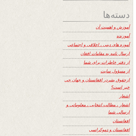
دسته‌ها
آموزش و اهمیت آن
آموزنده
آموزه های دینی ، اخلاقی و اجتماعی
ارسال نامه به مقامات افغان
از دفتر خاطرات برای شما
از مسؤول سایت
ازحقوق بشردر افغانستان و جهان چی
خبر است؟
اشعار
اشعار ، مطالب انتخابی ، معلوماتی و
ارسالی شما
افغانستان
افغانستان و دموکراسی