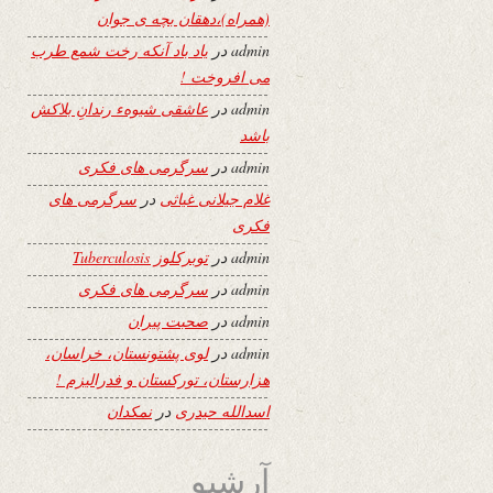
(همراه)،دهقان بچه ی جوان
admin
در
یاد باد آنکه رخت شمع طرب
می افروخت !
admin
در
عاشقی شیوهء رندانِ بلاکش
باشد
admin
در
سرگرمی های فکری
غلام جیلانی غیاثی
در
سرگرمی های
فکری
admin
در
توبرکلوز Tuberculosis
admin
در
سرگرمی های فکری
admin
در
صحبت پیران
admin
در
لوی پشتونستان، خراسان،
هزارستان، تورکستان و فدرالیزم !
اسدالله حیدری
در
نمکدان
آرشیو