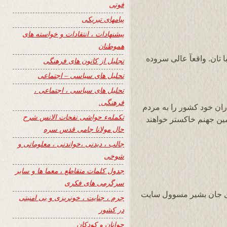
فوتی
پیامهای تبریکی
پیشنهادات ، انتقادات و خواسته های
هموطنان
ا تان. واقعآ عالی سروده
تجلیل از کانون های فرهنگی
تحلیل های سیاسی – اجتماعی
تحلیل های سیاسی ، اجتماعی ،
فرهنگی.
ران خود کشور را به مردم
تکملهء حواشی نفحات الانس شرح
مین جهنم خاکستر خواهند
حال مولانا جامی قدس سره
جالب ، دیدنی ،خواندنی ، معلوماتی و
شوخی
جدول کلمات متقاطع ، معما ها و سایر
سرگرمی های فکری
ی جان بشیر مسوول سایت
جرم ، جنایت ، خونریزی و بی امنیتی
در کشور
جوانان و کودکان