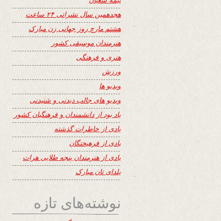
هجدهمین سال نشراتی ۲۴ ساعت
هشتم مارچ روز جهانی زن مبارک
هنرمندان موسیقی کشور
هنری و فرهنگی
ورزش
ویدیو ها
ویدیو های جالب دیدنی و شنیدنی
یاد بود از دانشمندان و فرهنگیان کشور
یادی از خاطرات گذشته
یادی از فرهیختگان
یادی از هنرمندان پنجه طلایی هرات
یلدای تان مبارک
نوشته‌های تازه