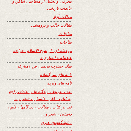
معرفی و تجلیل از مساجد ، اماکن و
عابدات تاریخی
مقالات آزاد
مقالات جالب و پژوهشی
مناجا ت
مناجات
موعظه ای از شیخ الاسلام خواجه
عبدالله « انصاری »
میلاد حضرت محمد ( ص ) مبارک
نامه های سرگشاده
نامه های وارده
نفد ، تقریظ ، دیدگاه ها و مقالات راجع
به کتاب ، فلم ، داستان ، شعر و …
نفد بر کتاب ، مقالات ، دیدگاهها ، فلم ،
داستان ، شعر و …
نمایشگاههای هنری
نیمه شعبان