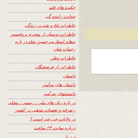
چکیده های قلم
حوادث راننده گی
خاطرات تلخ و شیرین زندگی
خاطرات دوستان از محترم پروفیسور
پوهاند استاد میرحسین شاه در باره
زحمات شان
خاطرات وطن
خاطراتی از فرهیختگان
داستان
داستان های پندآمیز
داستنتنهای پند آمیز
در باره زبان های ملی ، رسمی ، محلی
، تفرقه و تعصبات مذهبی در کشور
در ولایات چی خبر است ؟
درباره سایت ۲۴ ساعت
درد دل