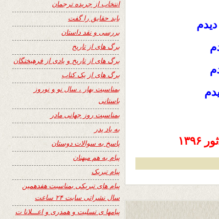
انتخاب از جریده ترجمان
باید حقایق را گفت
دیدم
بررسی و نقد داستان
م
برگ های از تاریخ
برگ های از تاریخ و یادی از فرهیختگان
م
برگ های از یک کتاب
بمناسبت بهار ، سال نو و نوروز
دم
باستانی
بمناسبت روز جهانی مادر
به یاد پدر
پاسخ به سوالات دوستان
پیام به هم میهنان
پیام تبریک
پیام های تبریکی بمناسبت هفدهمین
سال نشراتی سایت ۲۴ ساعت
پیامها ی تسلیت و همدری و اعـــلانا ت