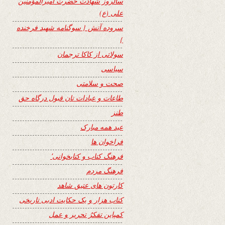
سالروز شهادت حضرت امیرالمؤمنین
علی (ع)
سروده آتش { سوگنامه شهید فرخنده
}
سولاتی از کاکا ترجمان
سیاسی
صحت و سلامتی
طاعات و عبادات تان قبول درگاه حق
طنز
عید همه مبارک
فراخوان ها
فرهنگ کتاب و کتابخوانی٬
فرهنگ مردم
کارتون های عتیق شاهد
کتاب هزار و یک حکایت ادبی تاریخی
کمپاین تفکرُ تحریر و عمل