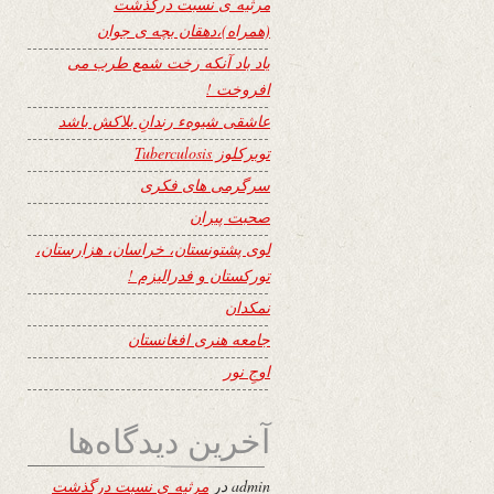
مرثیه ی نسبت درگذشت
(همراه)،دهقان بچه ی جوان
یاد باد آنکه رخت شمع طرب می
افروخت !
عاشقی شیوهء رندانِ بلاکش باشد
توبرکلوز Tuberculosis
سرگرمی های فکری
صحبت پیران
لوی پشتونستان، خراسان، هزارستان،
تورکستان و فدرالیزم !
نمکدان
جامعه هنری افغانستان
اوجِ نور
آخرین دیدگاه‌ها
admin
در
مرثیه ی نسبت درگذشت