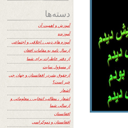
دسته‌ها
آموزش و اهمیت آن
آموزنده
آموزه های دینی ، اخلاقی و اجتماعی
ارسال نامه به مقامات افغان
از دفتر خاطرات برای شما
از مسؤول سایت
ازحقوق بشردر افغانستان و جهان چی
خبر است؟
اشعار
اشعار ، مطالب انتخابی ، معلوماتی و
ارسالی شما
افغانستان
افغانستان و دموکراسی