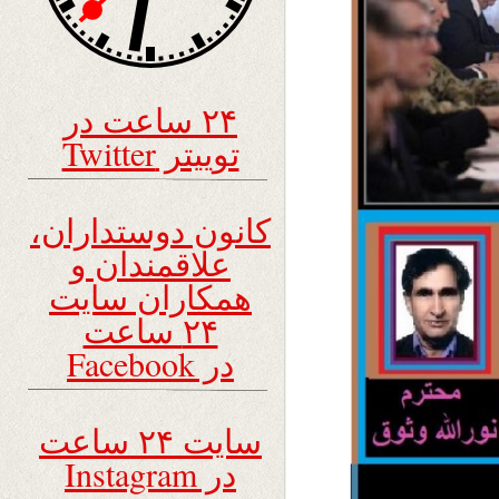
۲۴ ساعت در
توییتر Twitter
کانون دوستداران،
علاقمندان و
همکاران سایت
۲۴ ساعت
در Facebook
سایت ۲۴ ساعت
در Instagram