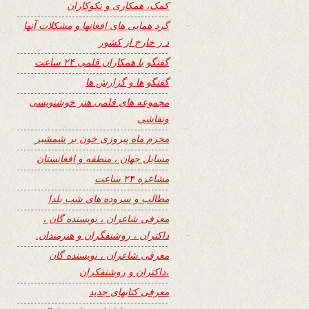
کمک، همکاری و نکوکاران
گرد همایی های افغانها و مشکلات آنها
د ر خارج از کشور
گفتگو با همکاران قلمی ۲۴ ساعت
گفتگو ها و گزارش ها
مجموعه های قلمی هنر خوشنویسی
ونقاشی
محرم ماه پیروزی خون بر شمشیر
مسایل جهان ، منطقه و افغانستان
مشاعره ۲۴ ساعت
مطالب و سروده های شب یلدا
معرفی شاعران ، نویسنده گان ،
داکتران ، روشنفگران و هنرمندان.
معرفی شاعران ، نویسنده گان
،داکتران و روشنفکران
معرفی کتابهای جدید