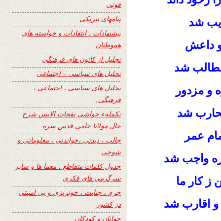
فوتی
پیامهای تبریکی
ایب شد
پیشنهادات ، انتقادات و خواسته های
 و داعش
هموطنان
تجلیل از کانون های فرهنگی
مطالب شد
تحلیل های سیاسی – اجتماعی
تحلیل های سیاسی ، اجتماعی ،
ه و مزدور
فرهنگی.
محارب شد
تکملهء حواشی نفحات الانس شرح
حال مولانا جامی قدس سره
مام عمر
جالب ، دیدنی ،خواندنی ، معلوماتی و
شوخی
زه واجب شد
جدول کلمات متقاطع ، معما ها و سایر
سرگرمی های فکری
ز کار ما
جرم ، جنایت ، خونریزی و بی امنیتی
و اقارب شد
در کشور
جوانان و کودکان