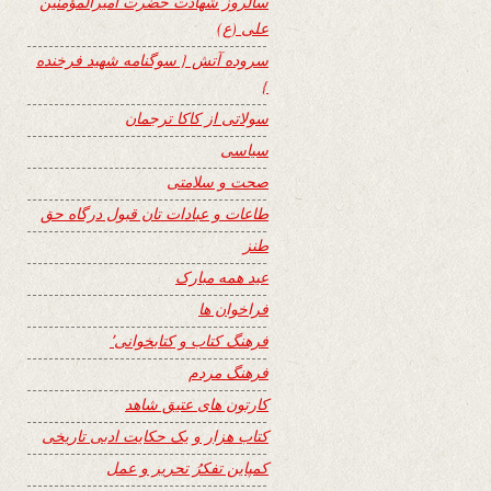
سالروز شهادت حضرت امیرالمؤمنین
علی (ع)
سروده آتش { سوگنامه شهید فرخنده
}
سولاتی از کاکا ترجمان
سیاسی
صحت و سلامتی
طاعات و عبادات تان قبول درگاه حق
طنز
عید همه مبارک
فراخوان ها
فرهنگ کتاب و کتابخوانی٬
فرهنگ مردم
کارتون های عتیق شاهد
کتاب هزار و یک حکایت ادبی تاریخی
کمپاین تفکرُ تحریر و عمل