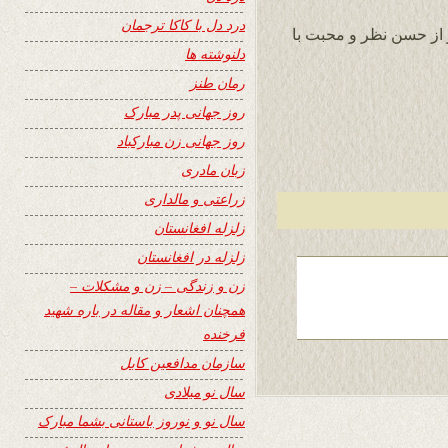
درد دل با کاکا ترجمان
 از حسن نظر و محبت با
دلنوشته ها
رمان طنز
روز جهانی پدر مبارک
روز جهانی زن مبارکباد
زبان مادری
زراعتی و مالداری
زلزله افغانستان
زلزله در افغانستان
زن و زندگی – زن و مشکلات –
همچنان اشعار و مقاله در باره شهید
فرخنده
سازمان مدافعین کابل
سال نو میلادی
سال نو و نوروز باستانی بشما مبارک