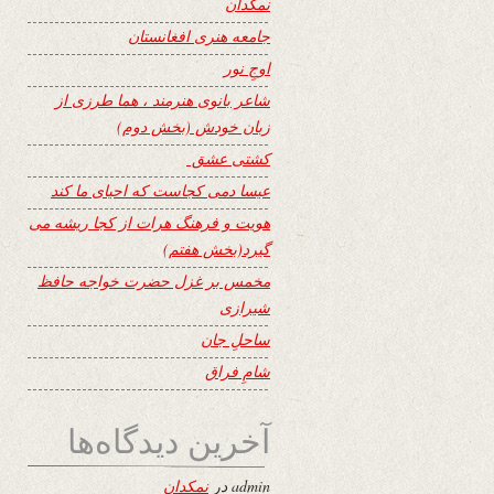
نمکدان
جامعه هنری افغانستان
اوجِ نور
شاعر بانوی هنرمند ، هما طرزی از
زبان خودش (بخش دوم)
کشتی عشق
عیسا دمی کجاست که احیای ما کند
هویت و فرهنگ هرات از کجا ریشه می
گیرد(بخش هفتم)
مخمس بر غزل حضرت خواجه حافظ
شیرازی
ساحلِ جان
شامِ فراق
آخرین دیدگاه‌ها
admin
در
نمکدان