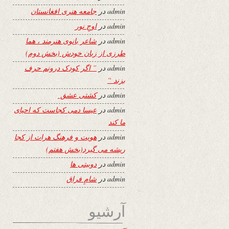
admin
در
جامعه هنری افغانستان
admin
در
اوجِ نور
admin
در
شاعر بانوی هنرمند ، هما
طرزی از زبان خودش (بخش دوم)
admin
در
” اگر کودک درونم حرف
بزند “
admin
در
کشتی عشق
admin
در
عیسا دمی کجاست که احیای
ما کند
admin
در
هویت و فرهنگ هرات از کجا
ریشه می گیرد(بخش هفتم)
admin
در
دوبیتی ها
admin
در
شامِ فراق
آرشیو