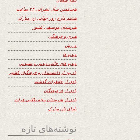
هجدهمین سال نشراتی ۲۴ ساعت
هشتم مارچ روز جهانی زن مبارک
هنرمندان موسیقی کشور
هنری و فرهنگی
ورزش
ویدیو ها
ویدیو های جالب دیدنی و شنیدنی
یاد بود از دانشمندان و فرهنگیان کشور
یادی از خاطرات گذشته
یادی از فرهیختگان
یادی از هنرمندان پنجه طلایی هرات
یلدای تان مبارک
نوشته‌های تازه