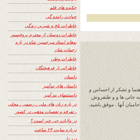
چکیده های قلم
حوادث راننده گی
خاطرات تلخ و شیرین زندگی
خاطرات دوستان از محترم پروفیسور
پوهاند استاد میرحسین شاه در باره
زحمات شان
خاطرات وطن
خاطراتی از فرهیختگان
داستان
داستان های پندآمیز
رهنما و تشکر از احساس و
داستنتنهای پند آمیز
به جانی ها و و طنفروش
در باره زبان های ملی ، رسمی ، محلی
میان آنها . موفق باشید.
، تفرقه و تعصبات مذهبی در کشور
در ولایات چی خبر است ؟
درباره سایت ۲۴ ساعت
درد دل