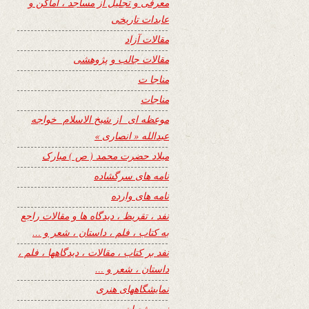
معرفی و تجلیل از مساجد ، اماکن و
عابدات تاریخی
مقالات آزاد
مقالات جالب و پژوهشی
مناجا ت
مناجات
موعظه ای از شیخ الاسلام خواجه
عبدالله « انصاری »
میلاد حضرت محمد ( ص ) مبارک
نامه های سرگشاده
نامه های وارده
نفد ، تقریظ ، دیدگاه ها و مقالات راجع
به کتاب ، فلم ، داستان ، شعر و …
نفد بر کتاب ، مقالات ، دیدگاهها ، فلم ،
داستان ، شعر و …
نمایشگاههای هنری
نیمه شعبان