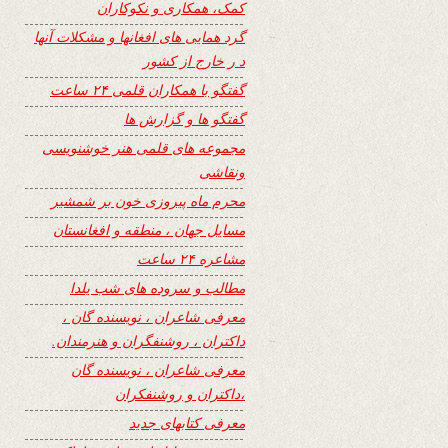
کمک، همکاری و نکوکاران
گرد همایی های افغانها و مشکلات آنها
د ر خارج از کشور
گفتگو با همکاران قلمی ۲۴ ساعت
گفتگو ها و گزارش ها
مجموعه های قلمی هنر خوشنویسی
ونقاشی
محرم ماه پیروزی خون بر شمشیر
مسایل جهان ، منطقه و افغانستان
مشاعره ۲۴ ساعت
مطالب و سروده های شب یلدا
معرفی شاعران ، نویسنده گان ،
داکتران ، روشنفگران و هنرمندان.
معرفی شاعران ، نویسنده گان
،داکتران و روشنفکران
معرفی کتابهای جدید