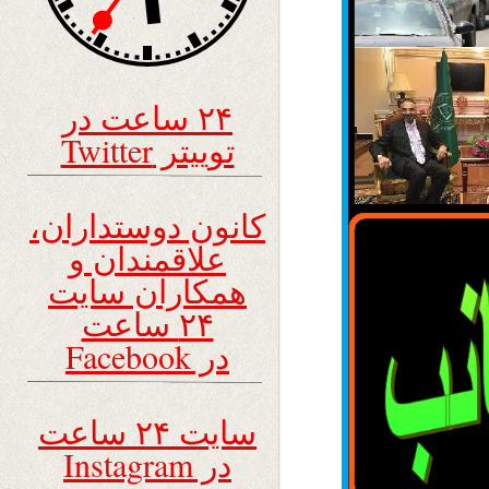
۲۴ ساعت در
توییتر Twitter
کانون دوستداران،
علاقمندان و
همکاران سایت
۲۴ ساعت
در Facebook
سایت ۲۴ ساعت
در Instagram