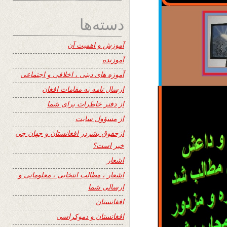
دسته‌ها
آموزش و اهمیت آن
آموزنده
آموزه های دینی ، اخلاقی و اجتماعی
ارسال نامه به مقامات افغان
از دفتر خاطرات برای شما
از مسؤول سایت
ازحقوق بشردر افغانستان و جهان چی
خبر است؟
اشعار
اشعار ، مطالب انتخابی ، معلوماتی و
ارسالی شما
افغانستان
افغانستان و دموکراسی