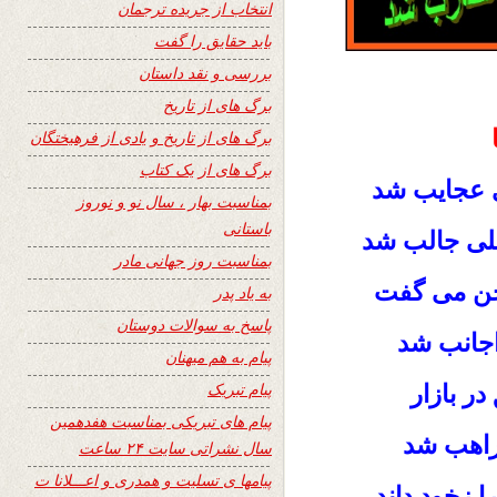
انتخاب از جریده ترجمان
باید حقایق را گفت
بررسی و نقد داستان
برگ های از تاریخ
برگ های از تاریخ و یادی از فرهیختگان
برگ های از یک کتاب
ی عجایب شد
بمناسبت بهار ، سال نو و نوروز
باستانی
یلی جالب شد
بمناسبت روز جهانی مادر
خن می گفت
به یاد پدر
پاسخ به سوالات دوستان
اجانب شد
پیام به هم میهنان
پیام تبریک
در بازار
پیام های تبریکی بمناسبت هفدهمین
 راهب شد
سال نشراتی سایت ۲۴ ساعت
پیامها ی تسلیت و همدری و اعـــلانا ت
 زخود داند