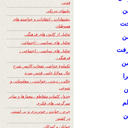
فوتی
ن
پیامهای تبریکی
پیشنهادات ، انتقادات و خواسته های
خت
هموطنان
تجلیل از کانون های فرهنگی
من
تحلیل های سیاسی – اجتماعی
رفت
تحلیل های سیاسی ، اجتماعی ،
فرهنگی.
من
تکملهء حواشی نفحات الانس شرح
حال مولانا جامی قدس سره
را
جالب ، دیدنی ،خواندنی ، معلوماتی و
شوخی
ن
جدول کلمات متقاطع ، معما ها و سایر
لم
سرگرمی های فکری
جرم ، جنایت ، خونریزی و بی امنیتی
ن
در کشور
جوانان و کودکان