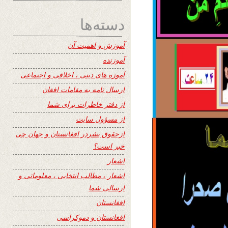
دسته‌ها
آموزش و اهمیت آن
آموزنده
آموزه های دینی ، اخلاقی و اجتماعی
ارسال نامه به مقامات افغان
از دفتر خاطرات برای شما
از مسؤول سایت
ازحقوق بشردر افغانستان و جهان چی
خبر است؟
اشعار
اشعار ، مطالب انتخابی ، معلوماتی و
ارسالی شما
افغانستان
افغانستان و دموکراسی