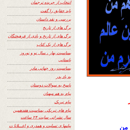
انتخاب از جریده ترجمان
باید حقایق را گفت
بررسی و نقد داستان
برگ های از تاریخ
برگ های از تاریخ و یادی از فرهیختگان
برگ های از یک کتاب
بمناسبت بهار ، سال نو و نوروز
باستانی
بمناسبت روز جهانی مادر
به یاد پدر
پاسخ به سوالات دوستان
پیام به هم میهنان
پیام تبریک
پیام های تبریکی بمناسبت هفدهمین
سال نشراتی سایت ۲۴ ساعت
پیامها ی تسلیت و همدری و اعـــلانا ت
 من