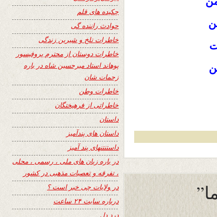
من
چکیده های قلم
ن
حوادث راننده گی
خاطرات تلخ و شیرین زندگی
ت
خاطرات دوستان از محترم پروفیسور
پوهاند استاد میرحسین شاه در باره
ن
زحمات شان
خاطرات وطن
خاطراتی از فرهیختگان
داستان
داستان های پندآمیز
داستنتنهای پند آمیز
در باره زبان های ملی ، رسمی ، محلی
، تفرقه و تعصبات مذهبی در کشور
در ولایات چی خبر است ؟
درباره سایت ۲۴ ساعت
درد دل