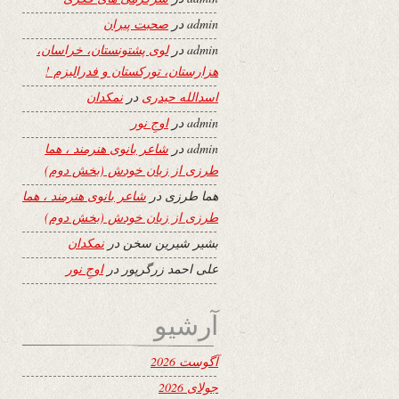
admin
در
صحبت پیران
admin
در
لوی پشتونستان، خراسان،
هزارستان، تورکستان و فدرالیزم !
اسدالله حیدری
در
نمکدان
admin
در
اوجِ نور
admin
در
شاعر بانوی هنرمند ، هما
طرزی از زبان خودش (بخش دوم)
هما طرزی
در
شاعر بانوی هنرمند ، هما
طرزی از زبان خودش (بخش دوم)
بشیر شیرین سخن
در
نمکدان
علی احمد زرگرپور
در
اوجِ نور
آرشیو
آگوست 2026
جولای 2026