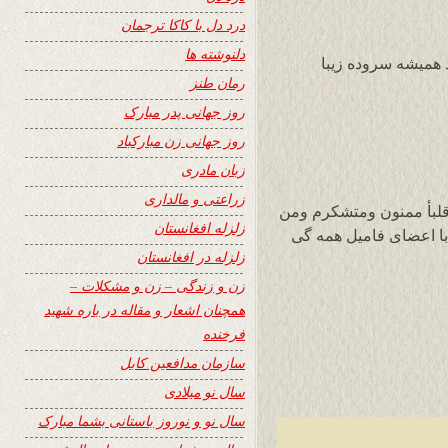
درد دل با کاکا ترجمان
دلنوشته ها
د همیشه سروده زیبا
رمان طنز
روز جهانی پدر مبارک
روز جهانی زن مبارکباد
زبان مادری
زراعتی و مالداری
قلبأ ممنون ومتشکرم ومن
زلزله افغانستان
با اعضای فامیل همه گی
زلزله در افغانستان
زن و زندگی – زن و مشکلات –
همچنان اشعار و مقاله در باره شهید
فرخنده
سازمان مدافعین کابل
سال نو میلادی
سال نو و نوروز باستانی بشما مبارک