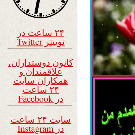
۲۴ ساعت در
توییتر Twitter
کانون دوستداران،
علاقمندان و
همکاران سایت
۲۴ ساعت
در Facebook
سایت ۲۴ ساعت
در Instagram