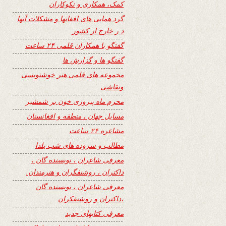
کمک، همکاری و نکوکاران
گرد همایی های افغانها و مشکلات آنها
د ر خارج از کشور
گفتگو با همکاران قلمی ۲۴ ساعت
گفتگو ها و گزارش ها
مجموعه های قلمی هنر خوشنویسی
ونقاشی
محرم ماه پیروزی خون بر شمشیر
مسایل جهان ، منطقه و افغانستان
مشاعره ۲۴ ساعت
مطالب و سروده های شب یلدا
معرفی شاعران ، نویسنده گان ،
داکتران ، روشنفگران و هنرمندان.
معرفی شاعران ، نویسنده گان
،داکتران و روشنفکران
معرفی کتابهای جدید