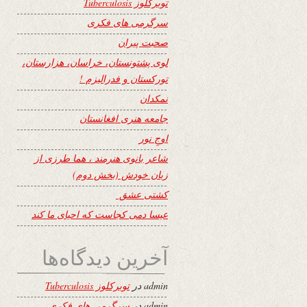
توبرکلوز Tuberculosis
سرگرمی های فکری
صحبت پیران
لوی پشتونستان، خراسان، هزارستان،
تورکستان و فدرالیزم !
نمکدان
جامعه هنری افغانستان
اوجِ نور
شاعر بانوی هنرمند ، هما طرزی از
زبان خودش (بخش دوم)
کشتی عشق
عیسا دمی کجاست که احیای ما کند
آخرین دیدگاه‌ها
admin
در
توبرکلوز Tuberculosis
admin
در
سرگرمی های فکری