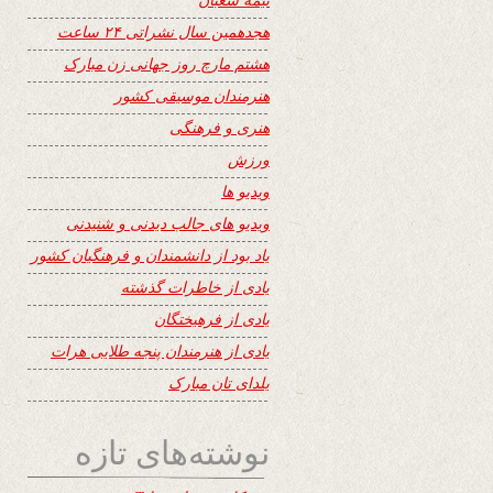
هجدهمین سال نشراتی ۲۴ ساعت
هشتم مارچ روز جهانی زن مبارک
هنرمندان موسیقی کشور
هنری و فرهنگی
ورزش
ویدیو ها
ویدیو های جالب دیدنی و شنیدنی
یاد بود از دانشمندان و فرهنگیان کشور
یادی از خاطرات گذشته
یادی از فرهیختگان
یادی از هنرمندان پنجه طلایی هرات
یلدای تان مبارک
نوشته‌های تازه