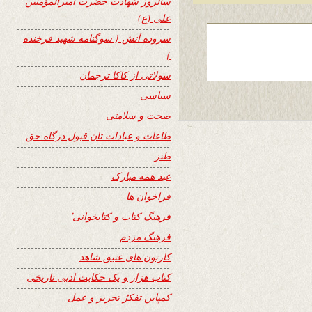
سالروز شهادت حضرت امیرالمؤمنین
علی (ع)
سروده آتش { سوگنامه شهید فرخنده
}
سولاتی از کاکا ترجمان
سیاسی
صحت و سلامتی
طاعات و عبادات تان قبول درگاه حق
طنز
عید همه مبارک
فراخوان ها
فرهنگ کتاب و کتابخوانی٬
فرهنگ مردم
کارتون های عتیق شاهد
کتاب هزار و یک حکایت ادبی تاریخی
کمپاین تفکرُ تحریر و عمل