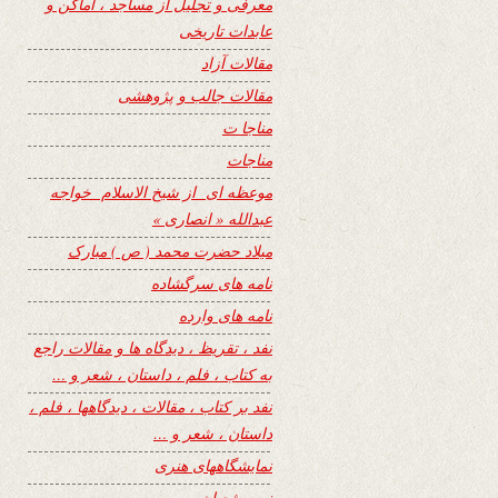
معرفی و تجلیل از مساجد ، اماکن و
عابدات تاریخی
مقالات آزاد
مقالات جالب و پژوهشی
مناجا ت
مناجات
موعظه ای از شیخ الاسلام خواجه
عبدالله « انصاری »
میلاد حضرت محمد ( ص ) مبارک
نامه های سرگشاده
نامه های وارده
نفد ، تقریظ ، دیدگاه ها و مقالات راجع
به کتاب ، فلم ، داستان ، شعر و …
نفد بر کتاب ، مقالات ، دیدگاهها ، فلم ،
داستان ، شعر و …
نمایشگاههای هنری
نیمه شعبان