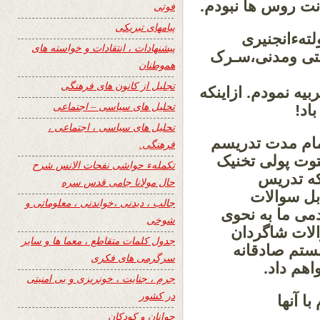
نت روس ها نبودم.
فوتی
پیامهای تبریکی
تهءانجنیری
پیشنهادات ، انتقادات و خواسته های
عتی ومدنی،سـرک
هموطنان
تجلیل از کانون های فرهنگی
یه نمودم. ازاینکه
تحلیل های سیاسی – اجتماعی
اد!
تحلیل های سیاسی ، اجتماعی ،
تمام مدت تدریسم
فرهنگی.
یتوت پولی تخنیک
تکملهء حواشی نفحات الانس شرح
که تدریس
حال مولانا جامی قدس سره
بل سوالات
جالب ، دیدنی ،خواندنی ، معلوماتی و
دمی ما به نحوی
شوخی
الات شاگردان
جدول کلمات متقاطع ، معما ها و سایر
نستم صادقانه
سرگرمی های فکری
اهم داد.
جرم ، جنایت ، خونریزی و بی امنیتی
در کشور
ا آنها
جوانان و کودکان