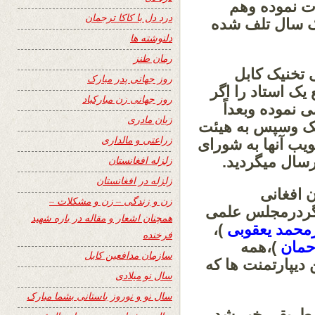
ت نموده وهم
درد دل با کاکا ترجمان
یک سال تلف شده
دلنوشته ها
رمان طنز
 تخنیک کابل
روز جهانی پدر مبارک
یک استاد را اگر
روز جهانی زن مبارکباد
 نموده وبعداً
زبان مادری
یک وسپس به هیئت
زراعتی و مالداری
یب آنها به شورای
رسال میگردید.
زلزله افغانستان
زلزله در افغانستان
 افغانی
زن و زندگی – زن و مشکلات –
مگردرمجلس علمی
همچنان اشعار و مقاله در باره شهید
رمحمد یعقوبی
)،
فرخنده
حمان
)،همه
سازمان مدافعین کابل
 دیپارتمنت ها که
سال نو میلادی
سال نو و نوروز باستانی بشما مبارک
 طریقی خبر شد