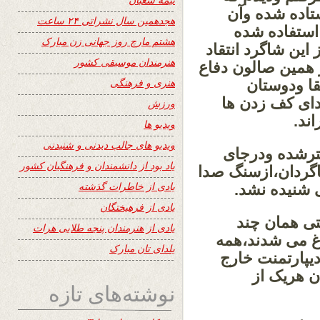
تاده شده وآن
هجدهمین سال نشراتی ۲۴ ساعت
استفاده شده
هشتم مارچ روز جهانی زن مبارک
این شاگرد انتقاد
هنرمندان موسیقی کشور
ز همین صالون دفاع
هنری و فرهنگی
قا ودوستان
دای کف زدن ها
ورزش
ند.
ویدیو ها
ویدیو های جالب دیدنی و شنیدنی
خترشده ودرجای
یاد بود از دانشمندان و فرهنگیان کشور
اگردان،ازسنگ صدا
یادی از خاطرات گذشته
 شنیده نشد.
یادی از فرهیختگان
تی همان چند
یادی از هنرمندان پنجه طلایی هرات
رغ می شدند،همه
یلدای تان مبارک
دیپارتمنت خارج
ن هریک از
نوشته‌های تازه