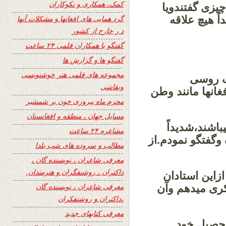
کمک، همکاری و نکوکاران
چیزی گفتندویا
 هیچ علاقه
گرد همایی های افغانها و مشکلات آنها
د ر خارج از کشور
گفتگو با همکاران قلمی ۲۴ ساعت
گفتگو ها و گزارش ها
مجموعه های قلمی هنر خوشنویسی
یک روسی
ونقاشی
انها مانند وطن
محرم ماه پیروزی خون بر شمشیر
مسایل جهان ، منطقه و افغانستان
اشند،شدیداً
مشاعره ۲۴ ساعت
گفتگو نمودم.از
مطالب و سروده های شب یلدا
معرفی شاعران ، نویسنده گان ،
داکتران ، روشنفگران و هنرمندان.
زاین استادان
معرفی شاعران ، نویسنده گان
کری میدهم وآن
،داکتران و روشنفکران
معرفی کتابهای جدید
حصیل خود