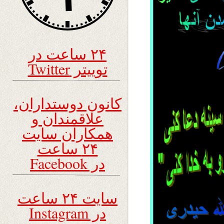
۲۴ ساعت در
توییتر Twitter
کانون دوستداران،
علاقمندان و
همکاران سایت
۲۴ ساعت
در Facebook
سایت ۲۴ ساعت
در Instagram