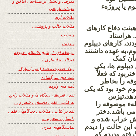
معرفی و تجلیل از مساجد ، اماکن و
وم یا پروژهء
عابدات تاریخی
مقالات آزاد
مقالات جالب و پژوهشی
هیئت دفاع کارهای
. هراستاد
مناجا ت
دند، کارهای دیپلوم
مناجات
م،به عهده داشتند
موعظه ای از شیخ الاسلام خواجه
شان کمک
عبدالله « انصاری »
دیپلوم ها، یکی
میلاد حضرت محمد ( ص ) مبارک
ربود که فعلاً
نامه های سرگشاده
فه را بخاطر
نامه های وارده
وم خود بود که یکی
نفد ، تقریظ ، دیدگاه ها و مقالات راجع
بدهد،تیزس
به کتاب ، فلم ، داستان ، شعر و …
هء موصوفه را
می باشد.دختر
نفد بر کتاب ، مقالات ، دیدگاهها ، فلم ،
کرش خراب شده و
داستان ، شعر و …
این حالت را دیدم
نمایشگاههای هنری
گرفتم ودیدم که
نیمه شعبان