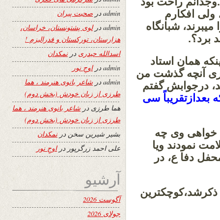
.وجدانم راحت بود
 ولی افکارم
admin
در
صحبت پیران
 میبرند، شبانگاه
admin
در
لوی پشتونستان، خراسان،
 برد؟.
هزارستان، تورکستان و فدرالیزم !
اسدالله حیدری
در
نمکدان
که همان استاد
admin
در
اوجِ نور
ری آنچه گذشت من
admin
در
شاعر بانوی هنرمند ، هما
، درجوابش گفتم
طرزی از زبان خودش (بخش دوم)
بعدازتقریباً سی
هما طرزی
در
شاعر بانوی هنرمند ، هما
طرزی از زبان خودش (بخش دوم)
 خواهی وی چه
بشیر شیرین سخن
در
نمکدان
امت نمودند ویا
علی احمد زرگرپور
در
اوجِ نور
فل دفا ع، در
آرشیو
 ذکرشد،کوچکترین
آگوست 2026
جولای 2026