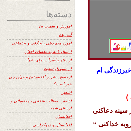
دسته‌ها
آموزش و اهمیت آن
آموزنده
آموزه های دینی ، اخلاقی و اجتماعی
ارسال نامه به مقامات افغان
از دفتر خاطرات برای شما
از مسؤول سایت
یرزندگی ام
ازحقوق بشردر افغانستان و جهان چی
خبر است؟
اشعار
)
اشعار ، مطالب انتخابی ، معلوماتی و
ارسالی شما
 سینه دعاکنی
افغانستان
وبه خداکنی “
افغانستان و دموکراسی