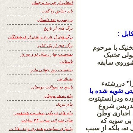
انتخاب از جریده ترجمان
باید حقایق را گفت
بررسی و نقد داستان
برگ های از تاریخ
بل :
برگ های از تاریخ و یادی از فرهیختگان
برگ های از یک کتاب
خنیک با مرحوم
بمناسبت بهار ، سال نو و نوروز
ولی تخنیک
باستانی
شوروی سابقه
بمناسبت روز جهانی مادر
به یاد پدر
”دکترا” دررشتهء
پاسخ به سوالات دوستان
تی تقویه شده با
پیام به هم میهنان
ده ودرانستیتوت
پیام تبریک
تدریس شروع
 اجباری وطن
پیام های تبریکی بمناسبت هفدهمین
 بی سویه که
سال نشراتی سایت ۲۴ ساعت
نه، بلکه از سبب
پیامها ی تسلیت و همدری و اعـــلانا ت