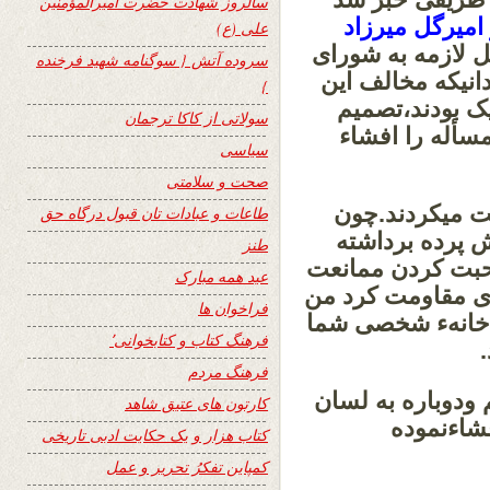
سالروز شهادت حضرت امیرالمؤمنین
امیرگل میرزاد
علی (ع)
 لازمه به شورای
سروده آتش { سوگنامه شهید فرخنده
انیکه مخالف این
}
ک بودند،تصمیم
سولاتی از کاکا ترجمان
سأله را افشاء
سیاسی
صحت و سلامتی
 میکردند.چون
طاعات و عبادات تان قبول درگاه حق
 پرده برداشته
طنز
حبت کردن ممانعت
عید همه مبارک
ل وی مقاومت کرد من
فراخوان ها
ه خانهء شخصی شما
فرهنگ کتاب و کتابخوانی٬
فرهنگ مردم
ودوباره به لسان
کارتون های عتیق شاهد
فشاءنموده
کتاب هزار و یک حکایت ادبی تاریخی
کمپاین تفکرُ تحریر و عمل