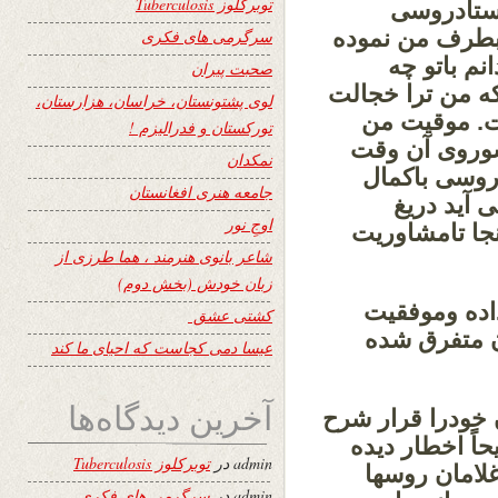
توبرکلوز Tuberculosis
استادروسی
بطرف من نموده
سرگرمی های فکری
م باتو چه
صحبت پیران
که من ترا خجالت
لوی پشتونستان، خراسان، هزارستان،
ست. موقیت من
تورکستان و فدرالیزم !
شوروی آن وقت
نمکدان
روسی باکمال
جامعه هنری افغانستان
 آید دریغ
اوجِ نور
جا تامشاوریت
شاعر بانوی هنرمند ، هما طرزی از
زبان خودش (بخش دوم)
داده وموفقیت
کشتی عشق
ان متفرق شده
عیسا دمی کجاست که احیای ما کند
آخرین دیدگاه‌ها
ودرا قرار شرح
اً اخطار دیده
admin
در
توبرکلوز Tuberculosis
لامان روسها
admin
در
سرگرمی های فکری