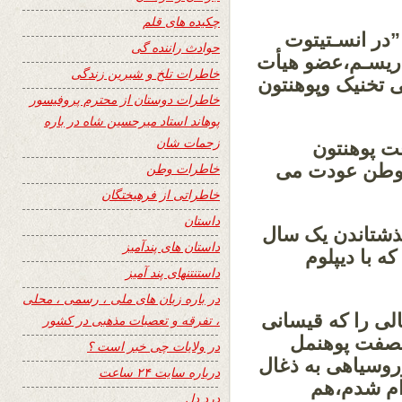
چکیده های قلم
”در انسـتیتوت
حوادث راننده گی
دریسـم،عضو هیأت
خاطرات تلخ و شیرین زندگی
ی تخنیک وپوهنتون
خاطرات دوستان از محترم پروفیسور
پوهاند استاد میرحسین شاه در باره
زحمات شان
ت پوهنتون
 وطن عودت می
خاطرات وطن
خاطراتی از فرهیختگان
داستان
ذشتاندن یک سال
داستان های پندآمیز
ه با دیپلوم
داستنتنهای پند آمیز
در باره زبان های ملی ، رسمی ، محلی
لی را که قیسانی
، تفرقه و تعصبات مذهبی در کشور
وبصفت پوهنمل
در ولایات چی خبر است ؟
روسیاهی به ذغال
درباره سایت ۲۴ ساعت
زام شدم،هم
درد دل