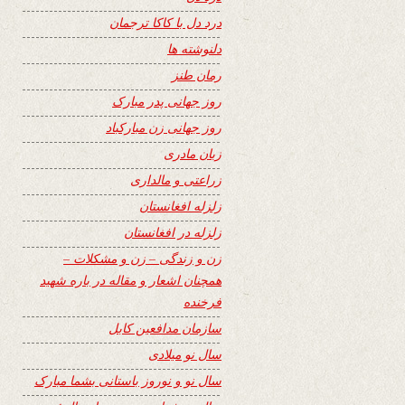
درد دل با کاکا ترجمان
دلنوشته ها
رمان طنز
روز جهانی پدر مبارک
روز جهانی زن مبارکباد
زبان مادری
زراعتی و مالداری
زلزله افغانستان
زلزله در افغانستان
زن و زندگی – زن و مشکلات –
همچنان اشعار و مقاله در باره شهید
فرخنده
سازمان مدافعین کابل
سال نو میلادی
سال نو و نوروز باستانی بشما مبارک