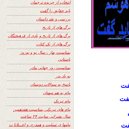
انتخاب از جریده ترجمان
باید حقایق را گفت
بررسی و نقد داستان
برگ های از تاریخ
برگ های از تاریخ و یادی از فرهیختگان
برگ های از یک کتاب
بمناسبت بهار ، سال نو و نوروز
باستانی
بمناسبت روز جهانی مادر
به یاد پدر
پاسخ به سوالات دوستان
فت
پیام به هم میهنان
فت
پیام تبریک
پیام های تبریکی بمناسبت هفدهمین
سال نشراتی سایت ۲۴ ساعت
فت
پیامها ی تسلیت و همدری و اعـــلانا ت