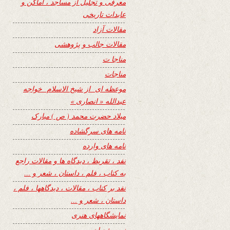
معرفی و تجلیل از مساجد ، اماکن و
عابدات تاریخی
مقالات آزاد
مقالات جالب و پژوهشی
مناجا ت
مناجات
موعظه ای از شیخ الاسلام خواجه
عبدالله « انصاری »
میلاد حضرت محمد ( ص ) مبارک
نامه های سرگشاده
نامه های وارده
نفد ، تقریظ ، دیدگاه ها و مقالات راجع
به کتاب ، فلم ، داستان ، شعر و …
نفد بر کتاب ، مقالات ، دیدگاهها ، فلم ،
داستان ، شعر و …
نمایشگاههای هنری
نیمه شعبان