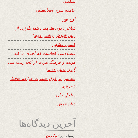
نمکدان
جامعه هنری افغانستان
اوجِ نور
شاعر بانوی هنرمند ، هما طرزی از
زبان خودش (بخش دوم)
کشتی عشق
عیسا دمی کجاست که احیای ما کند
هویت و فرهنگ هرات از کجا ریشه می
گیرد(بخش هفتم)
مخمس بر غزل حضرت خواجه حافظ
شیرازی
ساحلِ جان
شامِ فراق
آخرین دیدگاه‌ها
admin
در
نمکدان