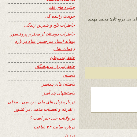
چکیده های قلم
حوادث راننده گی
ی بی دریغ تان؛ محمد مهدی
خاطرات تلخ و شیرین زندگی
خاطرات دوستان از محترم پروفیسور
پوهاند استاد میرحسین شاه در باره
زحمات شان
خاطرات وطن
خاطراتی از فرهیختگان
داستان
داستان های پندآمیز
داستنتنهای پند آمیز
در باره زبان های ملی ، رسمی ، محلی
، تفرقه و تعصبات مذهبی در کشور
در ولایات چی خبر است ؟
درباره سایت ۲۴ ساعت
درد دل