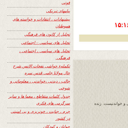
فوتی
پیامهای تبریکی
پیشنهادات ، انتقادات و خواسته های
هموطنان
تجلیل از کانون های فرهنگی
تحلیل های سیاسی – اجتماعی
تحلیل های سیاسی ، اجتماعی ،
فرهنگی.
تکملهء حواشی نفحات الانس شرح
حال مولانا جامی قدس سره
جالب ، دیدنی ،خواندنی ، معلوماتی و
شوخی
جدول کلمات متقاطع ، معما ها و سایر
سرگرمی های فکری
ی و خواندنیست. زنده
جرم ، جنایت ، خونریزی و بی امنیتی
در کشور
جوانان و کودکان