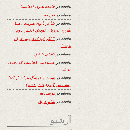
admin
در
جامعه هنری افغانستان
admin
در
اوجِ نور
admin
در
شاعر بانوی هنرمند ، هما
طرزی از زبان خودش (بخش دوم)
admin
در
” اگر کودک درونم حرف
بزند “
admin
در
کشتی عشق
admin
در
عیسا دمی کجاست که احیای
ما کند
admin
در
هویت و فرهنگ هرات از کجا
ریشه می گیرد(بخش هفتم)
admin
در
دوبیتی ها
admin
در
شامِ فراق
آرشیو