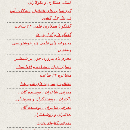
کمک، همکاری و نکوکاران
گرد همایی های افغانها و مشکلات آنها
د ر خارج از کشور
گفتگو با همکاران قلمی ۲۴ ساعت
گفتگو ها و گزارش ها
مجموعه های قلمی هنر خوشنویسی
ونقاشی
محرم ماه پیروزی خون بر شمشیر
مسایل جهان ، منطقه و افغانستان
مشاعره ۲۴ ساعت
مطالب و سروده های شب یلدا
معرفی شاعران ، نویسنده گان ،
داکتران ، روشنفگران و هنرمندان.
معرفی شاعران ، نویسنده گان
،داکتران و روشنفکران
معرفی کتابهای جدید