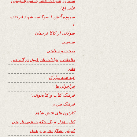
سالروز شهادت حضرت امیرالمؤمنین
علی (ع)
سروده آتش { سوگنامه شهید فرخنده
}
سولاتی از کاکا ترجمان
سیاسی
صحت و سلامتی
طاعات و عبادات تان قبول درگاه حق
طنز
عید همه مبارک
فراخوان ها
فرهنگ کتاب و کتابخوانی٬
فرهنگ مردم
کارتون های عتیق شاهد
کتاب هزار و یک حکایت ادبی تاریخی
کمپاین تفکرُ تحریر و عمل