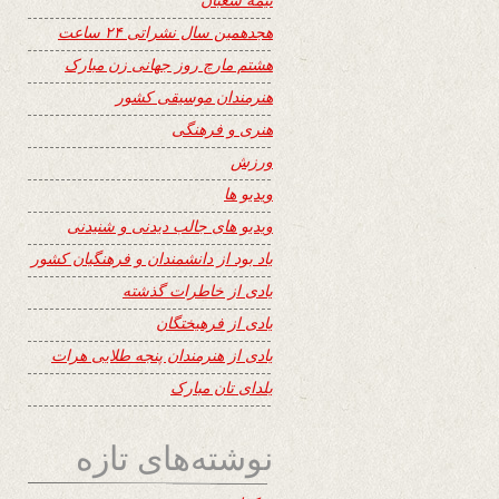
هجدهمین سال نشراتی ۲۴ ساعت
هشتم مارچ روز جهانی زن مبارک
هنرمندان موسیقی کشور
هنری و فرهنگی
ورزش
ویدیو ها
ویدیو های جالب دیدنی و شنیدنی
یاد بود از دانشمندان و فرهنگیان کشور
یادی از خاطرات گذشته
یادی از فرهیختگان
یادی از هنرمندان پنجه طلایی هرات
یلدای تان مبارک
نوشته‌های تازه