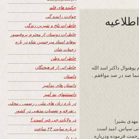
چکیده های قلم
حوادث راننده گی
اطلاعیه
خاطرات تلخ و شیرین زندگی
خاطرات دوستان از محترم پروفیسور
پوهاند استاد میرحسین شاه در باره
زحمات شان
خاطرات وطن
خاطراتی از فرهیختگان
وهنوال داکتر اسد الله
ما صد در صد موافقم .
داستان
داستان های پندآمیز
داستنتنهای پند آمیز
در باره زبان های ملی ، رسمی ، محلی
، تفرقه و تعصبات مذهبی در کشور
در ولایات چی خبر است ؟
مهدی بشیر!
انی سپاس. امید است
درباره سایت ۲۴ ساعت
 24 ساعت قبول زحمت فرموده ودرباره
درد دل