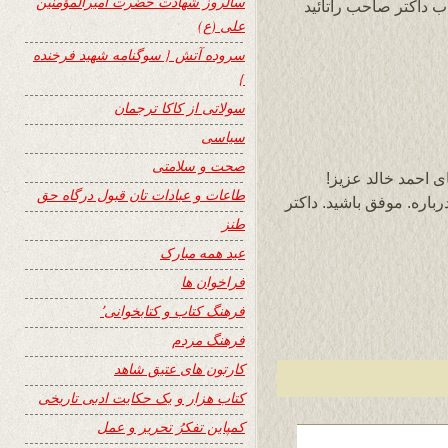
سالروز شهادت حضرت امیرالمؤمنین
اب داکتر صاحب راتائید
علی (ع)
سروده آتش { سوگنامه شهید فرخنده
}
سولاتی از کاکا ترجمان
سیاسی
صحت و سلامتی
 احمد خالد عزیز!
طاعات و عبادات تان قبول درگاه حق
باره. موفق باشید. داکتر
طنز
عید همه مبارک
فراخوان ها
فرهنگ کتاب و کتابخوانی٬
فرهنگ مردم
کارتون های عتیق شاهد
کتاب هزار و یک حکایت ادبی تاریخی
کمپاین تفکرُ تحریر و عمل