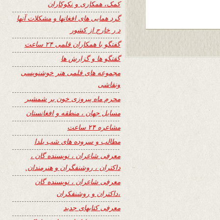
کمک، همکاری و نکوکاران
گرد همایی های افغانها و مشکلات آنها
د ر خارج از کشور
گفتگو با همکاران قلمی ۲۴ ساعت
گفتگو ها و گزارش ها
مجموعه های قلمی هنر خوشنویسی
ونقاشی
محرم ماه پیروزی خون بر شمشیر
مسایل جهان ، منطقه و افغانستان
مشاعره ۲۴ ساعت
مطالب و سروده های شب یلدا
معرفی شاعران ، نویسنده گان ،
داکتران ، روشنفگران و هنرمندان.
معرفی شاعران ، نویسنده گان
،داکتران و روشنفکران
معرفی کتابهای جدید