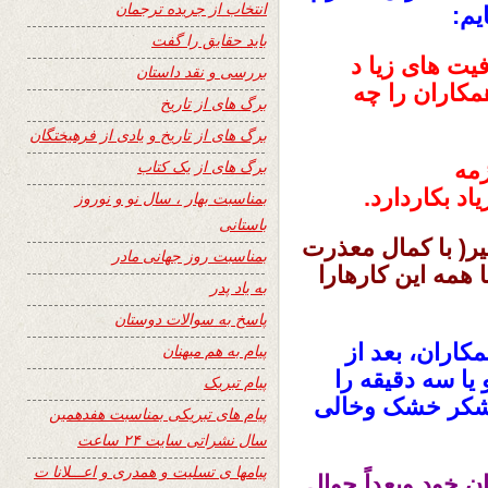
انتخاب از جریده ترجمان
باید حقایق را گفت
یت های زیا د
بررسی و نقد داستان
کاران را چه
برگ های از تاریخ
برگ های از تاریخ و یادی از فرهیختگان
برگ های از یک کتاب
زمه
د بکاردارد.
بمناسبت بهار ، سال نو و نوروز
باستانی
ر( با کمال معذرت
بمناسبت روز جهانی مادر
همه این کارهارا
به یاد پدر
پاسخ به سوالات دوستان
کاران، بعد از
پیام به هم میهنان
ا سه دقیقه را
پیام تبریک
 تشکر خشک وخالی
پیام های تبریکی بمناسبت هفدهمین
سال نشراتی سایت ۲۴ ساعت
پیامها ی تسلیت و همدری و اعـــلانا ت
 خود وبعداً جوال