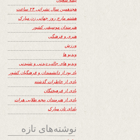
هجدهمین سال نشراتی ۲۴ ساعت
هشتم مارچ روز جهانی زن مبارک
هنرمندان موسیقی کشور
هنری و فرهنگی
ورزش
ویدیو ها
ویدیو های جالب دیدنی و شنیدنی
یاد بود از دانشمندان و فرهنگیان کشور
یادی از خاطرات گذشته
یادی از فرهیختگان
یادی از هنرمندان پنجه طلایی هرات
یلدای تان مبارک
نوشته‌های تازه