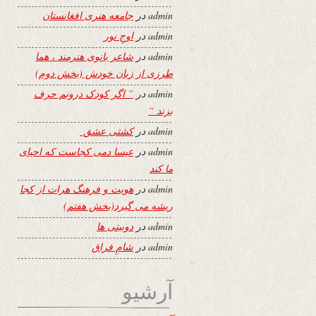
admin
در
جامعه هنری افغانستان
admin
در
اوجِ نور
admin
در
شاعر بانوی هنرمند ، هما
طرزی از زبان خودش (بخش دوم)
admin
در
” اگر کودک درونم حرف
بزند “
admin
در
کشتی عشق
admin
در
عیسا دمی کجاست که احیای
ما کند
admin
در
هویت و فرهنگ هرات از کجا
ریشه می گیرد(بخش هفتم)
admin
در
دوبیتی ها
admin
در
شامِ فراق
آرشیو