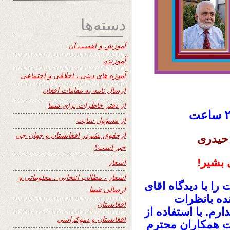
دسته‌ها
آموزش و اهمیت آن
آموزنده
آموزه های دینی ، اخلاقی و اجتماعی
ارسال نامه به مقامات افغان
از دفتر خاطرات برای شما
از مسؤول سایت
ازحقوق بشردر افغانستان و جهان چی
 حیدری
خبر است؟
 بشیر!
اشعار
اشعار ، مطالب انتخابی ، معلوماتی و
ام، اطلاعیه سایت ۲۴ ساعت را با دیدگاه اقای
ارسالی شما
نده بانظرات
افغانستان
دارم. با استفاده از
افغانستان و دموکراسی
ت همکاران محترم