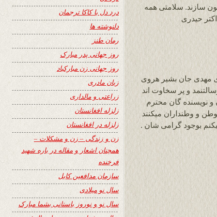
نون سازند. سلامتی همه
درد دل با کاکا ترجمان
اکتر حیدری
دلنوشته ها
رمان طنز
روز جهانی پدر مبارک
روز جهانی زن مبارکباد
ی مهدی جان بشیر هروی
زبان مادری
لتنمد و پر سخاوت اند
زراعتی و مالداری
 و نویسنده گان محترم
زلزله افغانستان
طن و وطنداران میکنند
زلزله در افغانستان
کنم بوجود گرامی شان .
زن و زندگی – زن و مشکلات –
همچنان اشعار و مقاله در باره شهید
فرخنده
سازمان مدافعین کابل
سال نو میلادی
سال نو و نوروز باستانی بشما مبارک