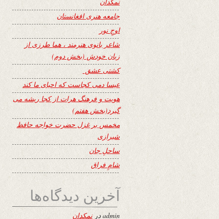
نمکدان
جامعه هنری افغانستان
اوجِ نور
شاعر بانوی هنرمند ، هما طرزی از
زبان خودش (بخش دوم)
کشتی عشق
عیسا دمی کجاست که احیای ما کند
هویت و فرهنگ هرات از کجا ریشه می
گیرد(بخش هفتم)
مخمس بر غزل حضرت خواجه حافظ
شیرازی
ساحلِ جان
شامِ فراق
آخرین دیدگاه‌ها
admin
در
نمکدان