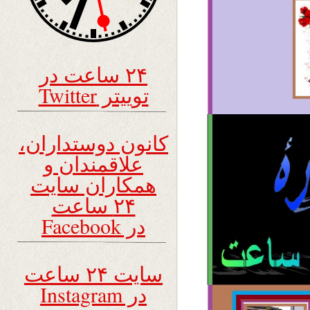
۲۴ ساعت در
توییتر Twitter
کانون دوستداران،
علاقمندان و
همکاران سایت
۲۴ ساعت
در Facebook
سایت ۲۴ ساعت
در Instagram