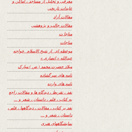
معرفی و تجلیل از مساجد ، اماکن و
عابدات تاریخی
مقالات آزاد
مقالات جالب و پژوهشی
مناجا ت
مناجات
موعظه ای از شیخ الاسلام خواجه
عبدالله « انصاری »
میلاد حضرت محمد ( ص ) مبارک
نامه های سرگشاده
نامه های وارده
نفد ، تقریظ ، دیدگاه ها و مقالات راجع
به کتاب ، فلم ، داستان ، شعر و …
نفد بر کتاب ، مقالات ، دیدگاهها ، فلم ،
داستان ، شعر و …
نمایشگاههای هنری
نیمه شعبان