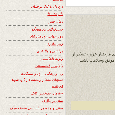
درد دل با کاکا ترجمان
دلنوشته ها
رمان طنز
روز جهانی پدر مبارک
روز جهانی زن مبارکباد
زبان مادری
زراعتی و مالداری
ی فرحتیار عزیز ، تشکر از
زلزله افغانستان
 موفق وسلامت باشید.
زلزله در افغانستان
زن و زندگی – زن و مشکلات –
همچنان اشعار و مقاله در باره شهید
فرخنده
سازمان مدافعین کابل
سال نو میلادی
سال نو و نوروز باستانی بشما مبارک