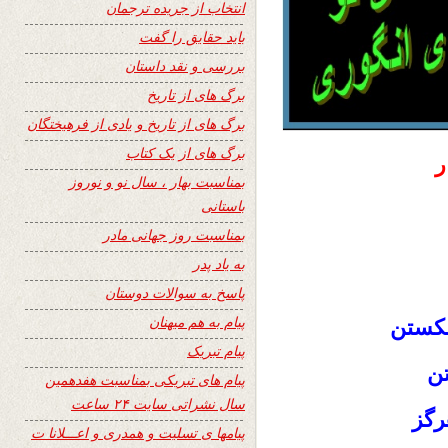
انتخاب از جریده ترجمان
باید حقایق را گفت
بررسی و نقد داستان
برگ های از تاریخ
برگ های از تاریخ و یادی از فرهیختگان
برگ های از یک کتاب
ر
بمناسبت بهار ، سال نو و نوروز
باستانی
بمناسبت روز جهانی مادر
به یاد پدر
پاسخ به سوالات دوستان
پیام به هم میهنان
شكستن
پیام تبریک
تن
پیام های تبریکی بمناسبت هفدهمین
سال نشراتی سایت ۲۴ ساعت
رگز
پیامها ی تسلیت و همدری و اعـــلانا ت