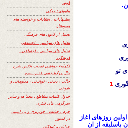
فوتی
ن.
پیامهای تبریکی
پیشنهادات ، انتقادات و خواسته های
هموطنان
تجلیل از کانون های فرهنگی
تحلیل های سیاسی – اجتماعی
رى
تحلیل های سیاسی ، اجتماعی ،
رى
فرهنگی.
تکملهء حواشی نفحات الانس شرح
ى تو
حال مولانا جامی قدس سره
جالب ، دیدنی ،خواندنی ، معلوماتی و
گورى
1
شوخی
جدول کلمات متقاطع ، معما ها و سایر
سرگرمی های فکری
جرم ، جنایت ، خونریزی و بی امنیتی
 اولين روزهاى اغاز
در کشور
ن باسليقه از ان
جوانان و کودکان