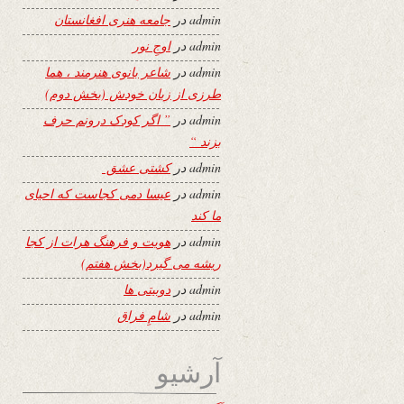
admin
در
جامعه هنری افغانستان
admin
در
اوجِ نور
admin
در
شاعر بانوی هنرمند ، هما
طرزی از زبان خودش (بخش دوم)
admin
در
” اگر کودک درونم حرف
بزند “
admin
در
کشتی عشق
admin
در
عیسا دمی کجاست که احیای
ما کند
admin
در
هویت و فرهنگ هرات از کجا
ریشه می گیرد(بخش هفتم)
admin
در
دوبیتی ها
admin
در
شامِ فراق
آرشیو