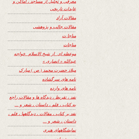
معرفی و تجلیل از مساجد ، اماکن و
عابدات تاریخی
مقالات آزاد
مقالات جالب و پژوهشی
مناجا ت
مناجات
موعظه ای از شیخ الاسلام خواجه
عبدالله « انصاری »
میلاد حضرت محمد ( ص ) مبارک
نامه های سرگشاده
نامه های وارده
نفد ، تقریظ ، دیدگاه ها و مقالات راجع
به کتاب ، فلم ، داستان ، شعر و …
نفد بر کتاب ، مقالات ، دیدگاهها ، فلم ،
داستان ، شعر و …
نمایشگاههای هنری
نیمه شعبان