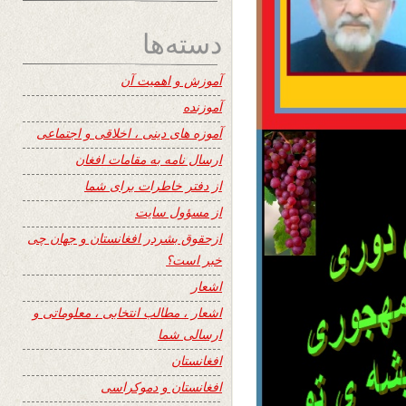
دسته‌ها
آموزش و اهمیت آن
آموزنده
آموزه های دینی ، اخلاقی و اجتماعی
ارسال نامه به مقامات افغان
از دفتر خاطرات برای شما
از مسؤول سایت
ازحقوق بشردر افغانستان و جهان چی
خبر است؟
اشعار
اشعار ، مطالب انتخابی ، معلوماتی و
ارسالی شما
افغانستان
افغانستان و دموکراسی