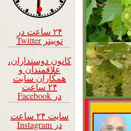
۲۴ ساعت در
توییتر Twitter
کانون دوستداران،
علاقمندان و
همکاران سایت
۲۴ ساعت
در Facebook
سایت ۲۴ ساعت
در Instagram