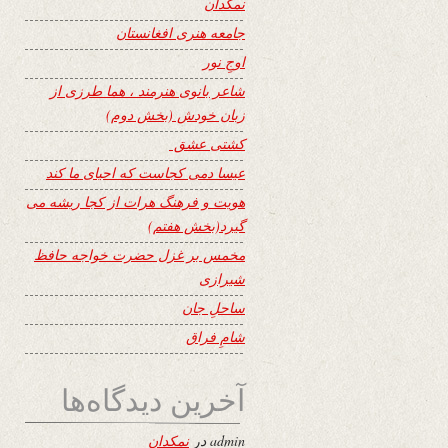
نمکدان
جامعه هنری افغانستان
اوجِ نور
شاعر بانوی هنرمند ، هما طرزی از
زبان خودش (بخش دوم)
کشتی عشق
عیسا دمی کجاست که احیای ما کند
هویت و فرهنگ هرات از کجا ریشه می
گیرد(بخش هفتم)
مخمس بر غزل حضرت خواجه حافظ
شیرازی
ساحلِ جان
شامِ فراق
آخرین دیدگاه‌ها
admin
در
نمکدان