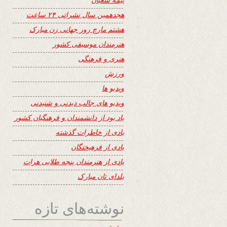
هجدهمین سال نشراتی ۲۴ ساعت
هشتم مارچ روز جهانی زن مبارک
هنرمندان موسیقی کشور
هنری و فرهنگی
ورزش
ویدیو ها
ویدیو های جالب دیدنی و شنیدنی
یاد بود از دانشمندان و فرهنگیان کشور
یادی از خاطرات گذشته
یادی از فرهیختگان
یادی از هنرمندان پنجه طلایی هرات
یلدای تان مبارک
نوشته‌های تازه