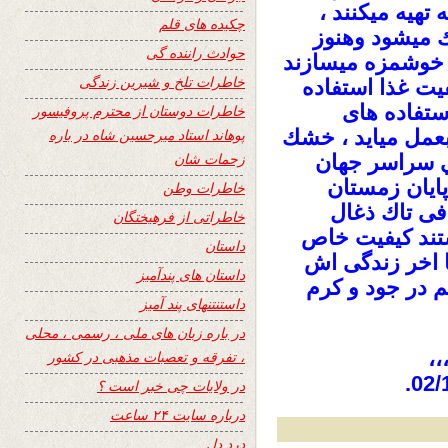
تهيه ميكنند ،
چکیده های قلم
ك ميشود وهنوز
حوادث راننده گی
 خوشمزه ميسازند
خاطرات تلخ و شیرین زندگی
فيت غذا استفاده
استفاده هاى
خاطرات دوستان از محترم پروفیسور
عمل ميايد ، خشك
پوهاند استاد میرحسین شاه در باره
زحمات شان
ي سراسر جهان
ايان زمستان
خاطرات وطن
فى تاك ذغال
خاطراتی از فرهیختگان
ستند كيفيت خاص
داستان
ا اخر زندگى اش
داستان های پندآمیز
هم در جود و كرم
داستنتنهای پند آمیز
در باره زبان های ملی ، رسمی ، محلی
،،
، تفرقه و تعصبات مذهبی در کشور
در ولایات چی خبر است ؟
درباره سایت ۲۴ ساعت
درد دل