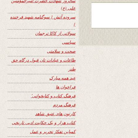
سالروز شهادت حضرت امیرالمؤمنین
علی (ع)
سروده آتش { سوگنامه شهید فرخنده
}
سولاتی از کاکا ترجمان
سیاسی
صحت و سلامتی
طاعات و عبادات تان قبول درگاه حق
طنز
عید همه مبارک
فراخوان ها
فرهنگ کتاب و کتابخوانی٬
فرهنگ مردم
کارتون های عتیق شاهد
کتاب هزار و یک حکایت ادبی تاریخی
کمپاین تفکرُ تحریر و عمل