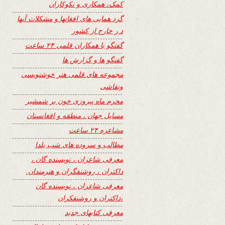
کمک، همکاری و نکوکاران
گرد همایی های افغانها و مشکلات آنها
د ر خارج از کشور
گفتگو با همکاران قلمی ۲۴ ساعت
گفتگو ها و گزارش ها
مجموعه های قلمی هنر خوشنویسی
ونقاشی
محرم ماه پیروزی خون بر شمشیر
مسایل جهان ، منطقه و افغانستان
مشاعره ۲۴ ساعت
مطالب و سروده های شب یلدا
معرفی شاعران ، نویسنده گان ،
داکتران ، روشنفگران و هنرمندان.
معرفی شاعران ، نویسنده گان
،داکتران و روشنفکران
معرفی کتابهای جدید