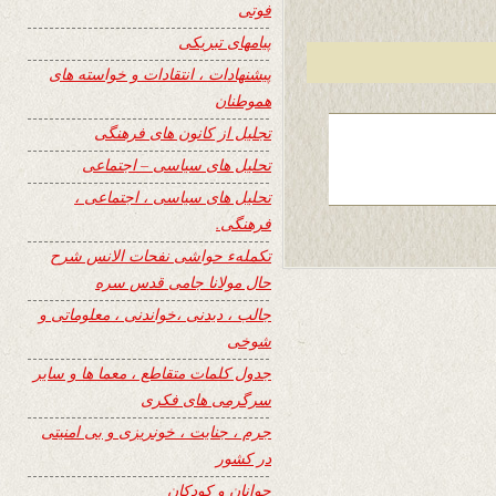
فوتی
پیامهای تبریکی
پیشنهادات ، انتقادات و خواسته های
هموطنان
تجلیل از کانون های فرهنگی
تحلیل های سیاسی – اجتماعی
تحلیل های سیاسی ، اجتماعی ،
فرهنگی.
تکملهء حواشی نفحات الانس شرح
حال مولانا جامی قدس سره
جالب ، دیدنی ،خواندنی ، معلوماتی و
شوخی
جدول کلمات متقاطع ، معما ها و سایر
سرگرمی های فکری
جرم ، جنایت ، خونریزی و بی امنیتی
در کشور
جوانان و کودکان