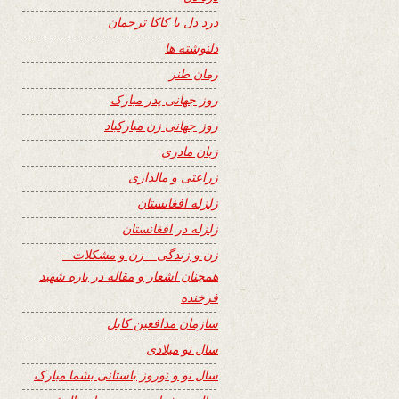
درد دل با کاکا ترجمان
دلنوشته ها
رمان طنز
روز جهانی پدر مبارک
روز جهانی زن مبارکباد
زبان مادری
زراعتی و مالداری
زلزله افغانستان
زلزله در افغانستان
زن و زندگی – زن و مشکلات –
همچنان اشعار و مقاله در باره شهید
فرخنده
سازمان مدافعین کابل
سال نو میلادی
سال نو و نوروز باستانی بشما مبارک