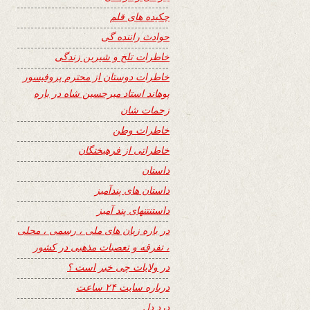
چکیده های قلم
حوادث راننده گی
خاطرات تلخ و شیرین زندگی
خاطرات دوستان از محترم پروفیسور
پوهاند استاد میرحسین شاه در باره
زحمات شان
خاطرات وطن
خاطراتی از فرهیختگان
داستان
داستان های پندآمیز
داستنتنهای پند آمیز
در باره زبان های ملی ، رسمی ، محلی
، تفرقه و تعصبات مذهبی در کشور
در ولایات چی خبر است ؟
درباره سایت ۲۴ ساعت
درد دل