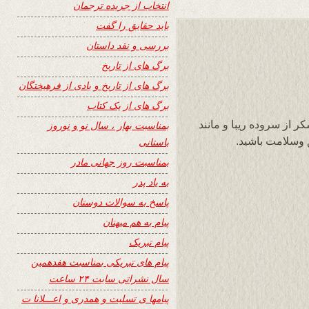
انتخاب از جریده ترجمان
باید حقایق را گفت
بررسی و نقد داستان
برگ های از تاریخ
برگ های از تاریخ و یادی از فرهیختگان
برگ های از یک کتاب
ر از سروده ریبا و مانند
بمناسبت بهار ، سال نو و نوروز
 وسلامت باشید.
باستانی
بمناسبت روز جهانی مادر
به یاد پدر
پاسخ به سوالات دوستان
پیام به هم میهنان
پیام تبریک
پیام های تبریکی بمناسبت هفدهمین
سال نشراتی سایت ۲۴ ساعت
پیامها ی تسلیت و همدری و اعـــلانا ت