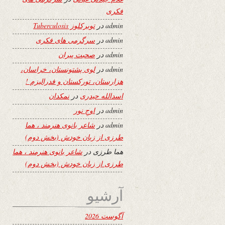
فکری
admin
در
توبرکلوز Tuberculosis
admin
در
سرگرمی های فکری
admin
در
صحبت پیران
admin
در
لوی پشتونستان، خراسان،
هزارستان، تورکستان و فدرالیزم !
اسدالله حیدری
در
نمکدان
admin
در
اوجِ نور
admin
در
شاعر بانوی هنرمند ، هما
طرزی از زبان خودش (بخش دوم)
هما طرزی
در
شاعر بانوی هنرمند ، هما
طرزی از زبان خودش (بخش دوم)
آرشیو
آگوست 2026