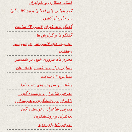
کمک، همکاری و نکوکاران
گرد همایی های افغانها و مشکلات آنها
د ر خارج از کشور
گفتگو با همکاران قلمی ۲۴ ساعت
گفتگو ها و گزارش ها
مجموعه های قلمی هنر خوشنویسی
ونقاشی
محرم ماه پیروزی خون بر شمشیر
مسایل جهان ، منطقه و افغانستان
مشاعره ۲۴ ساعت
مطالب و سروده های شب یلدا
معرفی شاعران ، نویسنده گان ،
داکتران ، روشنفگران و هنرمندان.
معرفی شاعران ، نویسنده گان
،داکتران و روشنفکران
معرفی کتابهای جدید