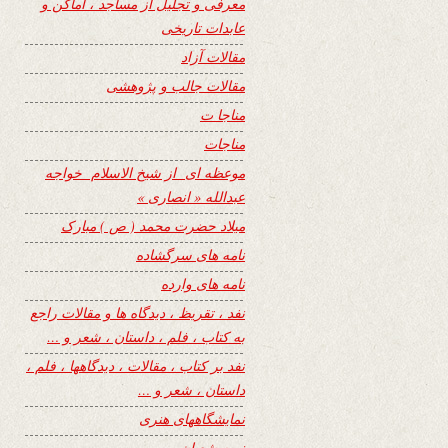
معرفی و تجلیل از مساجد ، اماکن و
عابدات تاریخی
مقالات آزاد
مقالات جالب و پژوهشی
مناجا ت
مناجات
موعظه ای از شیخ الاسلام خواجه
عبدالله « انصاری »
میلاد حضرت محمد ( ص ) مبارک
نامه های سرگشاده
نامه های وارده
نفد ، تقریظ ، دیدگاه ها و مقالات راجع
به کتاب ، فلم ، داستان ، شعر و …
نفد بر کتاب ، مقالات ، دیدگاهها ، فلم ،
داستان ، شعر و …
نمایشگاههای هنری
نیمه شعبان