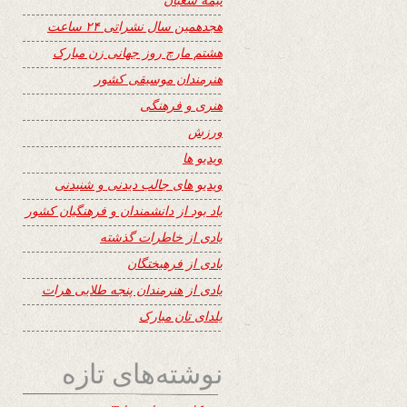
هجدهمین سال نشراتی ۲۴ ساعت
هشتم مارچ روز جهانی زن مبارک
هنرمندان موسیقی کشور
هنری و فرهنگی
ورزش
ویدیو ها
ویدیو های جالب دیدنی و شنیدنی
یاد بود از دانشمندان و فرهنگیان کشور
یادی از خاطرات گذشته
یادی از فرهیختگان
یادی از هنرمندان پنجه طلایی هرات
یلدای تان مبارک
نوشته‌های تازه