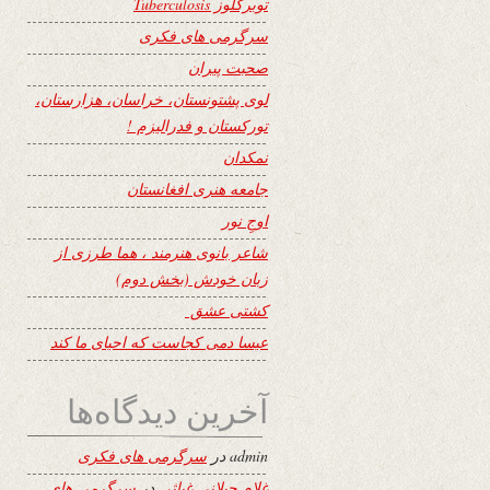
توبرکلوز Tuberculosis
سرگرمی های فکری
صحبت پیران
لوی پشتونستان، خراسان، هزارستان،
تورکستان و فدرالیزم !
نمکدان
جامعه هنری افغانستان
اوجِ نور
شاعر بانوی هنرمند ، هما طرزی از
زبان خودش (بخش دوم)
کشتی عشق
عیسا دمی کجاست که احیای ما کند
آخرین دیدگاه‌ها
admin
در
سرگرمی های فکری
غلام جیلانی غیاثی
در
سرگرمی های