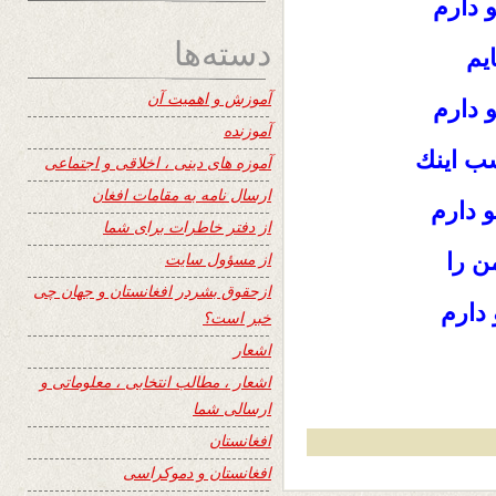
 دارم
دسته‌ها
ايم
آموزش و اهمیت آن
 دارم
آموزنده
شب اينك
آموزه های دینی ، اخلاقی و اجتماعی
ارسال نامه به مقامات افغان
 دارم
از دفتر خاطرات برای شما
ن را
از مسؤول سایت
ازحقوق بشردر افغانستان و جهان چی
 دارم
خبر است؟
اشعار
اشعار ، مطالب انتخابی ، معلوماتی و
ارسالی شما
افغانستان
افغانستان و دموکراسی