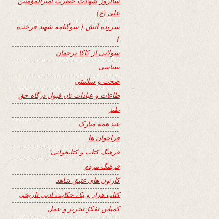
سالروز شهادت حضرت امیرالمؤمنین
علی (ع)
سروده آتش { سوگنامه شهید فرخنده
}
سولاتی از کاکا ترجمان
سیاسی
صحت و سلامتی
طاعات و عبادات تان قبول درگاه حق
طنز
عید همه مبارک
فراخوان ها
فرهنگ کتاب و کتابخوانی٬
فرهنگ مردم
کارتون های عتیق شاهد
کتاب هزار و یک حکایت ادبی تاریخی
کمپاین تفکرُ تحریر و عمل