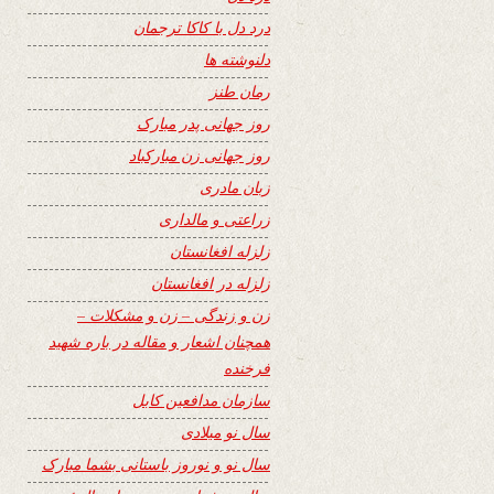
درد دل با کاکا ترجمان
دلنوشته ها
رمان طنز
روز جهانی پدر مبارک
روز جهانی زن مبارکباد
زبان مادری
زراعتی و مالداری
زلزله افغانستان
زلزله در افغانستان
زن و زندگی – زن و مشکلات –
همچنان اشعار و مقاله در باره شهید
فرخنده
سازمان مدافعین کابل
سال نو میلادی
سال نو و نوروز باستانی بشما مبارک