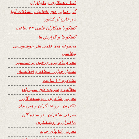
کمک، همکاری و نکوکاران
گرد همایی های افغانها و مشکلات آنها
د ر خارج از کشور
گفتگو با همکاران قلمی ۲۴ ساعت
گفتگو ها و گزارش ها
مجموعه های قلمی هنر خوشنویسی
ونقاشی
محرم ماه پیروزی خون بر شمشیر
مسایل جهان ، منطقه و افغانستان
مشاعره ۲۴ ساعت
مطالب و سروده های شب یلدا
معرفی شاعران ، نویسنده گان ،
داکتران ، روشنفگران و هنرمندان.
معرفی شاعران ، نویسنده گان
،داکتران و روشنفکران
معرفی کتابهای جدید