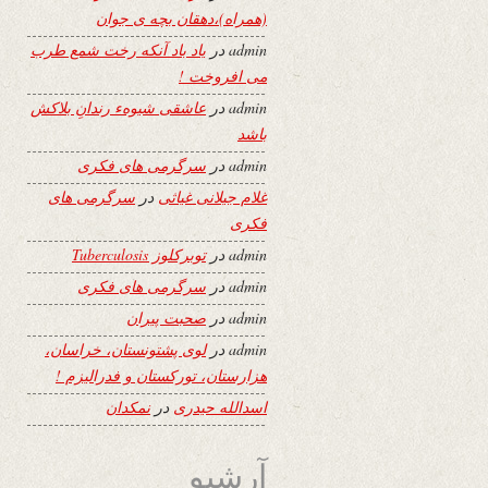
(همراه)،دهقان بچه ی جوان
admin
در
یاد باد آنکه رخت شمع طرب
می افروخت !
admin
در
عاشقی شیوهء رندانِ بلاکش
باشد
admin
در
سرگرمی های فکری
غلام جیلانی غیاثی
در
سرگرمی های
فکری
admin
در
توبرکلوز Tuberculosis
admin
در
سرگرمی های فکری
admin
در
صحبت پیران
admin
در
لوی پشتونستان، خراسان،
هزارستان، تورکستان و فدرالیزم !
اسدالله حیدری
در
نمکدان
آرشیو