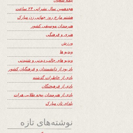
هجدهمین سال نشراتی ۲۴ ساعت
هشتم مارچ روز جهانی زن مبارک
هنرمندان موسیقی کشور
هنری و فرهنگی
ورزش
ویدیو ها
ویدیو های جالب دیدنی و شنیدنی
یاد بود از دانشمندان و فرهنگیان کشور
یادی از خاطرات گذشته
یادی از فرهیختگان
یادی از هنرمندان پنجه طلایی هرات
یلدای تان مبارک
نوشته‌های تازه