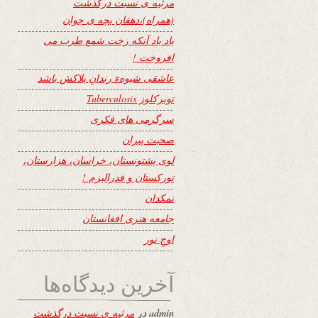
مرثیه ی نسبت درگذشت
(همراه)،دهقان بچه ی جوان
یاد باد آنکه رخت شمع طرب می
افروخت !
عاشقی شیوهء رندانِ بلاکش باشد
توبرکلوز Tuberculosis
سرگرمی های فکری
صحبت پیران
لوی پشتونستان، خراسان، هزارستان،
تورکستان و فدرالیزم !
نمکدان
جامعه هنری افغانستان
اوجِ نور
آخرین دیدگاه‌ها
admin
در
مرثیه ی نسبت درگذشت