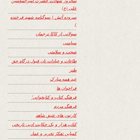
سالروز شهادت حضرت امیرالمؤمنین
علی (ع)
سروده آتش { سوگنامه شهید فرخنده
}
سولاتی از کاکا ترجمان
سیاسی
صحت و سلامتی
طاعات و عبادات تان قبول درگاه حق
طنز
عید همه مبارک
فراخوان ها
فرهنگ کتاب و کتابخوانی٬
فرهنگ مردم
کارتون های عتیق شاهد
کتاب هزار و یک حکایت ادبی تاریخی
کمپاین تفکرُ تحریر و عمل