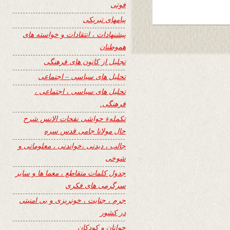
فوتی
پیامهای تبریکی
پیشنهادات ، انتقادات و خواسته های
هموطنان
تجلیل از کانون های فرهنگی
تحلیل های سیاسی – اجتماعی
تحلیل های سیاسی ، اجتماعی ،
فرهنگی.
تکملهء حواشی نفحات الانس شرح
حال مولانا جامی قدس سره
جالب ، دیدنی ،خواندنی ، معلوماتی و
شوخی
جدول کلمات متقاطع ، معما ها و سایر
سرگرمی های فکری
جرم ، جنایت ، خونریزی و بی امنیتی
در کشور
جوانان و کودکان