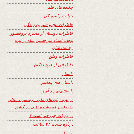
چکیده های قلم
حوادث راننده گی
خاطرات تلخ و شیرین زندگی
خاطرات دوستان از محترم پروفیسور
پوهاند استاد میرحسین شاه در باره
زحمات شان
خاطرات وطن
خاطراتی از فرهیختگان
داستان
داستان های پندآمیز
داستنتنهای پند آمیز
در باره زبان های ملی ، رسمی ، محلی
، تفرقه و تعصبات مذهبی در کشور
در ولایات چی خبر است ؟
درباره سایت ۲۴ ساعت
درد دل