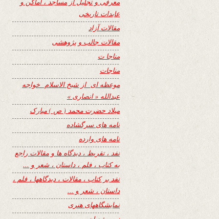
معرفی و تجلیل از مساجد ، اماکن و
عابدات تاریخی
مقالات آزاد
مقالات جالب و پژوهشی
مناجا ت
مناجات
موعظه ای از شیخ الاسلام خواجه
عبدالله « انصاری »
میلاد حضرت محمد ( ص ) مبارک
نامه های سرگشاده
نامه های وارده
نفد ، تقریظ ، دیدگاه ها و مقالات راجع
به کتاب ، فلم ، داستان ، شعر و …
نفد بر کتاب ، مقالات ، دیدگاهها ، فلم ،
داستان ، شعر و …
نمایشگاههای هنری
نیمه شعبان