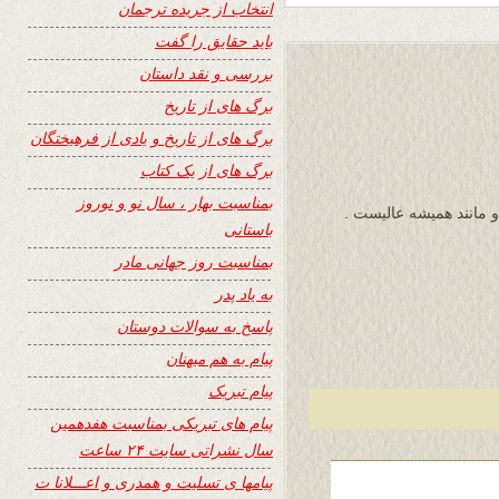
انتخاب از جریده ترجمان
باید حقایق را گفت
بررسی و نقد داستان
برگ های از تاریخ
برگ های از تاریخ و یادی از فرهیختگان
برگ های از یک کتاب
بمناسبت بهار ، سال نو و نوروز
و مانند همیشه عالیست .
باستانی
بمناسبت روز جهانی مادر
به یاد پدر
پاسخ به سوالات دوستان
پیام به هم میهنان
پیام تبریک
پیام های تبریکی بمناسبت هفدهمین
سال نشراتی سایت ۲۴ ساعت
پیامها ی تسلیت و همدری و اعـــلانا ت