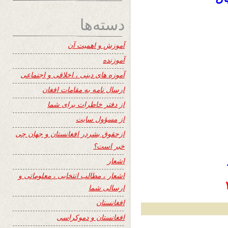
دسته‌ها
آموزش و اهمیت آن
آموزنده
آموزه های دینی ، اخلاقی و اجتماعی
ارسال نامه به مقامات افغان
از دفتر خاطرات برای شما
از مسؤول سایت
ازحقوق بشردر افغانستان و جهان چی
خبر است؟
اشعار
اشعار ، مطالب انتخابی ، معلوماتی و
ارسالی شما
افغانستان
افغانستان و دموکراسی