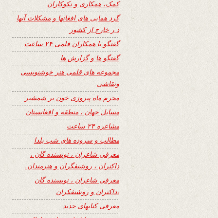
کمک، همکاری و نکوکاران
گرد همایی های افغانها و مشکلات آنها
د ر خارج از کشور
گفتگو با همکاران قلمی ۲۴ ساعت
گفتگو ها و گزارش ها
مجموعه های قلمی هنر خوشنویسی
ونقاشی
محرم ماه پیروزی خون بر شمشیر
مسایل جهان ، منطقه و افغانستان
مشاعره ۲۴ ساعت
مطالب و سروده های شب یلدا
معرفی شاعران ، نویسنده گان ،
داکتران ، روشنفگران و هنرمندان.
معرفی شاعران ، نویسنده گان
،داکتران و روشنفکران
معرفی کتابهای جدید