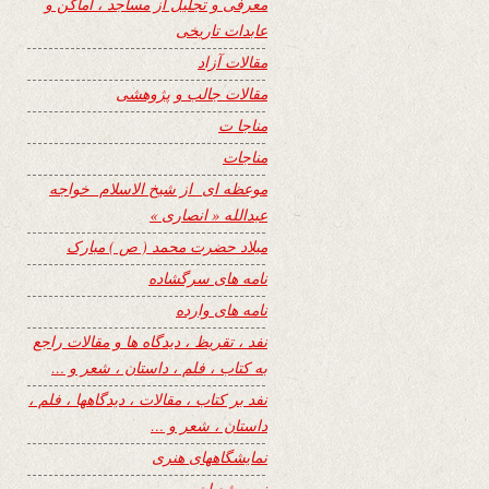
معرفی و تجلیل از مساجد ، اماکن و
عابدات تاریخی
مقالات آزاد
مقالات جالب و پژوهشی
مناجا ت
مناجات
موعظه ای از شیخ الاسلام خواجه
عبدالله « انصاری »
میلاد حضرت محمد ( ص ) مبارک
نامه های سرگشاده
نامه های وارده
نفد ، تقریظ ، دیدگاه ها و مقالات راجع
به کتاب ، فلم ، داستان ، شعر و …
نفد بر کتاب ، مقالات ، دیدگاهها ، فلم ،
داستان ، شعر و …
نمایشگاههای هنری
نیمه شعبان