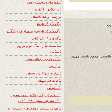
انتخاب از جریده ترجمان
باید حقایق را گفت
بررسی و نقد داستان
برگ های از تاریخ
”
برگ های از تاریخ و یادی از فرهیختگان
برگ های از یک کتاب
بمناسبت بهار ، سال نو و نوروز
باستانی
 وعالیست. موفق باشید. مهدی
بمناسبت روز جهانی مادر
به یاد پدر
پاسخ به سوالات دوستان
پیام به هم میهنان
پیام تبریک
پیام های تبریکی بمناسبت هفدهمین
سال نشراتی سایت ۲۴ ساعت
پیامها ی تسلیت و همدری و اعـــلانا ت