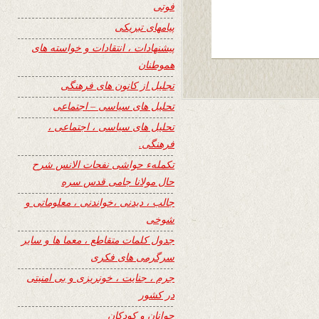
فوتی
پیامهای تبریکی
پیشنهادات ، انتقادات و خواسته های
هموطنان
تجلیل از کانون های فرهنگی
تحلیل های سیاسی – اجتماعی
تحلیل های سیاسی ، اجتماعی ،
فرهنگی.
تکملهء حواشی نفحات الانس شرح
حال مولانا جامی قدس سره
جالب ، دیدنی ،خواندنی ، معلوماتی و
شوخی
جدول کلمات متقاطع ، معما ها و سایر
سرگرمی های فکری
جرم ، جنایت ، خونریزی و بی امنیتی
در کشور
جوانان و کودکان