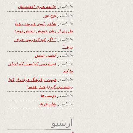
admin
در
جامعه هنری افغانستان
admin
در
اوجِ نور
admin
در
شاعر بانوی هنرمند ، هما
طرزی از زبان خودش (بخش دوم)
admin
در
” اگر کودک درونم حرف
بزند “
admin
در
کشتی عشق
admin
در
عیسا دمی کجاست که احیای
ما کند
admin
در
هویت و فرهنگ هرات از کجا
ریشه می گیرد(بخش هفتم)
admin
در
دوبیتی ها
admin
در
شامِ فراق
آرشیو