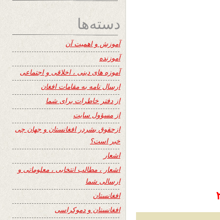
دسته‌ها
آموزش و اهمیت آن
آموزنده
آموزه های دینی ، اخلاقی و اجتماعی
ارسال نامه به مقامات افغان
از دفتر خاطرات برای شما
از مسؤول سایت
ازحقوق بشردر افغانستان و جهان چی
خبر است؟
اشعار
اشعار ، مطالب انتخابی ، معلوماتی و
ارسالی شما
افغانستان
افغانستان و دموکراسی