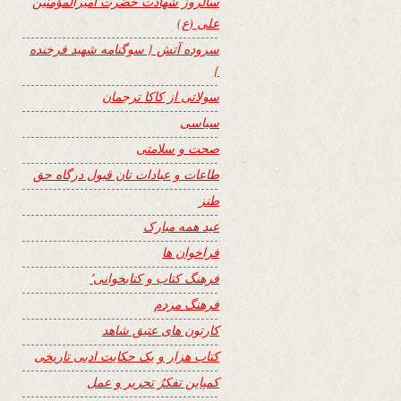
سالروز شهادت حضرت امیرالمؤمنین
علی (ع)
سروده آتش { سوگنامه شهید فرخنده
}
سولاتی از کاکا ترجمان
سیاسی
صحت و سلامتی
طاعات و عبادات تان قبول درگاه حق
طنز
عید همه مبارک
فراخوان ها
فرهنگ کتاب و کتابخوانی٬
فرهنگ مردم
کارتون های عتیق شاهد
کتاب هزار و یک حکایت ادبی تاریخی
کمپاین تفکرُ تحریر و عمل