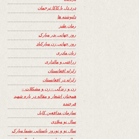
درد دل با کاکا ترجمان
دلنوشته ها
رمان طنز
روز جهانی پدر مبارک
روز جهانی زن مبارکباد
زبان مادری
زراعتی و مالداری
زلزله افغانستان
زلزله در افغانستان
زن و زندگی – زن و مشکلات –
همچنان اشعار و مقاله در باره شهید
فرخنده
سازمان مدافعین کابل
سال نو میلادی
سال نو و نوروز باستانی بشما مبارک