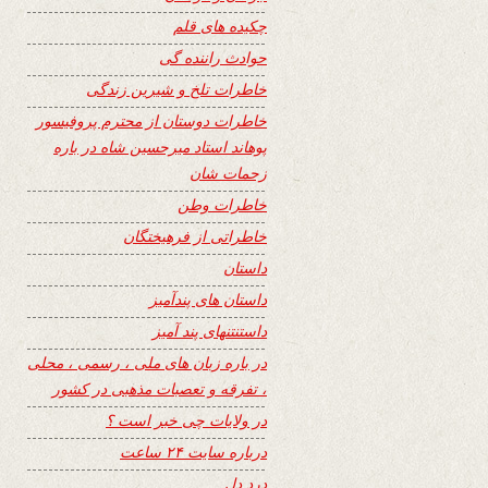
چکیده های قلم
حوادث راننده گی
خاطرات تلخ و شیرین زندگی
خاطرات دوستان از محترم پروفیسور
پوهاند استاد میرحسین شاه در باره
زحمات شان
خاطرات وطن
خاطراتی از فرهیختگان
داستان
داستان های پندآمیز
داستنتنهای پند آمیز
در باره زبان های ملی ، رسمی ، محلی
، تفرقه و تعصبات مذهبی در کشور
در ولایات چی خبر است ؟
درباره سایت ۲۴ ساعت
درد دل