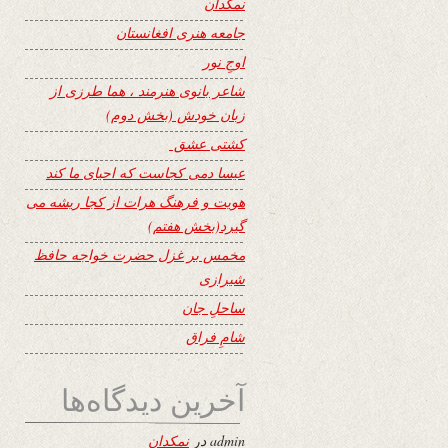
نمکدان
جامعه هنری افغانستان
اوجِ نور
شاعر بانوی هنرمند ، هما طرزی از
زبان خودش (بخش دوم)
کشتی عشق
عیسا دمی کجاست که احیای ما کند
هویت و فرهنگ هرات از کجا ریشه می
گیرد(بخش هفتم)
مخمس بر غزل حضرت خواجه حافظ
شیرازی
ساحلِ جان
شامِ فراق
آخرین دیدگاه‌ها
admin
در
نمکدان