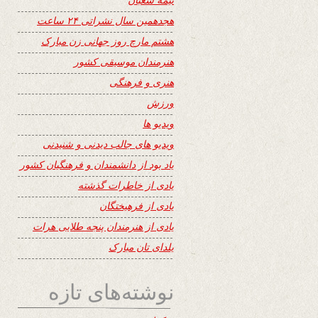
هجدهمین سال نشراتی ۲۴ ساعت
هشتم مارچ روز جهانی زن مبارک
هنرمندان موسیقی کشور
هنری و فرهنگی
ورزش
ویدیو ها
ویدیو های جالب دیدنی و شنیدنی
یاد بود از دانشمندان و فرهنگیان کشور
یادی از خاطرات گذشته
یادی از فرهیختگان
یادی از هنرمندان پنجه طلایی هرات
یلدای تان مبارک
نوشته‌های تازه