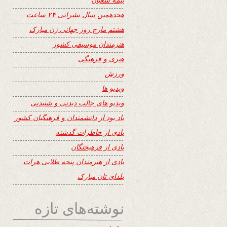
هجدهمین سال نشراتی ۲۴ ساعت
هشتم مارچ روز جهانی زن مبارک
هنرمندان موسیقی کشور
هنری و فرهنگی
ورزش
ویدیو ها
ویدیو های جالب دیدنی و شنیدنی
یاد بود از دانشمندان و فرهنگیان کشور
یادی از خاطرات گذشته
یادی از فرهیختگان
یادی از هنرمندان پنجه طلایی هرات
یلدای تان مبارک
نوشته‌های تازه