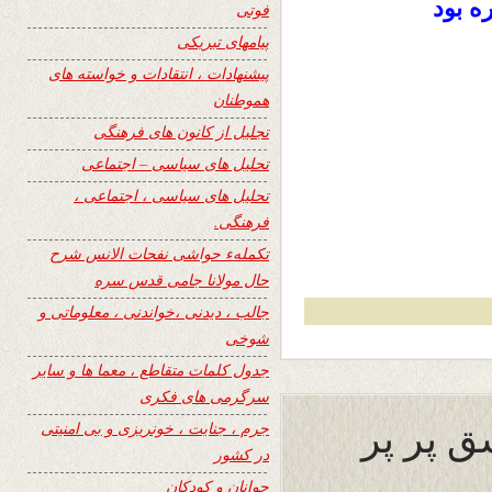
ه بود
فوتی
پیامهای تبریکی
پیشنهادات ، انتقادات و خواسته های
هموطنان
تجلیل از کانون های فرهنگی
تحلیل های سیاسی – اجتماعی
تحلیل های سیاسی ، اجتماعی ،
فرهنگی.
تکملهء حواشی نفحات الانس شرح
حال مولانا جامی قدس سره
جالب ، دیدنی ،خواندنی ، معلوماتی و
شوخی
جدول کلمات متقاطع ، معما ها و سایر
سرگرمی های فکری
ق پر پر
جرم ، جنایت ، خونریزی و بی امنیتی
در کشور
جوانان و کودکان