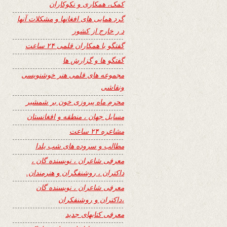
کمک، همکاری و نکوکاران
گرد همایی های افغانها و مشکلات آنها
د ر خارج از کشور
گفتگو با همکاران قلمی ۲۴ ساعت
گفتگو ها و گزارش ها
مجموعه های قلمی هنر خوشنویسی
ونقاشی
محرم ماه پیروزی خون بر شمشیر
مسایل جهان ، منطقه و افغانستان
مشاعره ۲۴ ساعت
مطالب و سروده های شب یلدا
معرفی شاعران ، نویسنده گان ،
داکتران ، روشنفگران و هنرمندان.
معرفی شاعران ، نویسنده گان
،داکتران و روشنفکران
معرفی کتابهای جدید