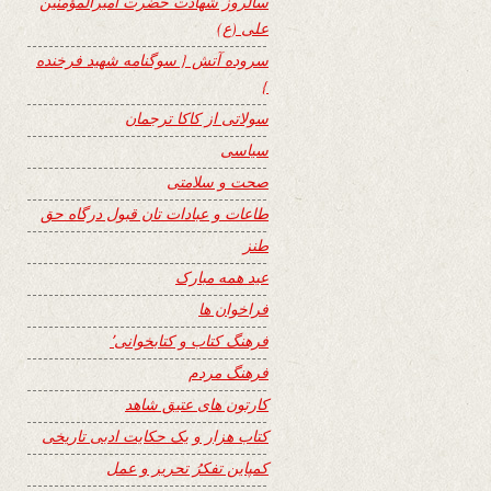
سالروز شهادت حضرت امیرالمؤمنین
علی (ع)
سروده آتش { سوگنامه شهید فرخنده
}
سولاتی از کاکا ترجمان
سیاسی
صحت و سلامتی
طاعات و عبادات تان قبول درگاه حق
طنز
عید همه مبارک
فراخوان ها
فرهنگ کتاب و کتابخوانی٬
فرهنگ مردم
کارتون های عتیق شاهد
کتاب هزار و یک حکایت ادبی تاریخی
کمپاین تفکرُ تحریر و عمل