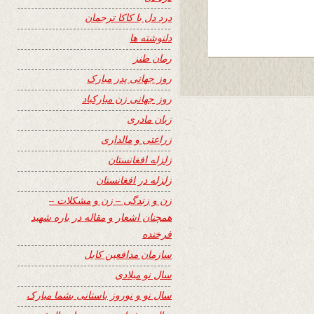
درد دل با کاکا ترجمان
دلنوشته ها
رمان طنز
روز جهانی پدر مبارک
روز جهانی زن مبارکباد
زبان مادری
زراعتی و مالداری
زلزله افغانستان
زلزله در افغانستان
زن و زندگی – زن و مشکلات –
همچنان اشعار و مقاله در باره شهید
فرخنده
سازمان مدافعین کابل
سال نو میلادی
سال نو و نوروز باستانی بشما مبارک