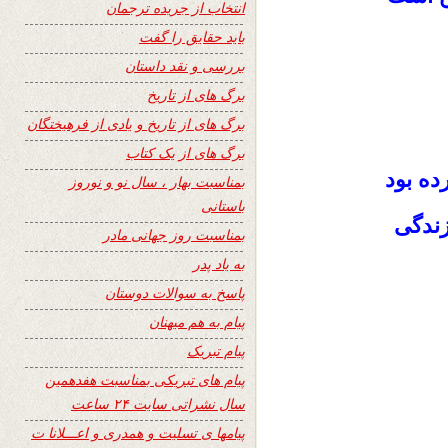
انتخاب از جریده ترجمان
باید حقایق را گفت
بررسی و نقد داستان
برگ های از تاریخ
برگ های از تاریخ و یادی از فرهیختگان
برگ های از یک کتاب
ه بود
بمناسبت بهار ، سال نو و نوروز
باستانی
زندگى
بمناسبت روز جهانی مادر
به یاد پدر
پاسخ به سوالات دوستان
پیام به هم میهنان
پیام تبریک
پیام های تبریکی بمناسبت هفدهمین
سال نشراتی سایت ۲۴ ساعت
پیامها ی تسلیت و همدری و اعـــلانا ت