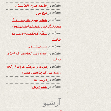
admin
در
جامعه هنری افغانستان
admin
در
اوجِ نور
admin
در
شاعر بانوی هنرمند ، هما
طرزی از زبان خودش (بخش دوم)
admin
در
” اگر کودک درونم حرف
بزند “
admin
در
کشتی عشق
admin
در
عیسا دمی کجاست که احیای
ما کند
admin
در
هویت و فرهنگ هرات از کجا
ریشه می گیرد(بخش هفتم)
admin
در
دوبیتی ها
admin
در
شامِ فراق
آرشیو