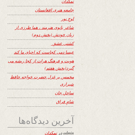
نمکدان
جامعه هنری افغانستان
اوجِ نور
شاعر بانوی هنرمند ، هما طرزی از
زبان خودش (بخش دوم)
کشتی عشق
عیسا دمی کجاست که احیای ما کند
هویت و فرهنگ هرات از کجا ریشه می
گیرد(بخش هفتم)
مخمس بر غزل حضرت خواجه حافظ
شیرازی
ساحلِ جان
شامِ فراق
آخرین دیدگاه‌ها
admin
در
نمکدان