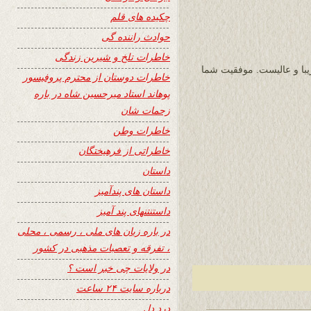
چکیده های قلم
حوادث راننده گی
خاطرات تلخ و شیرین زندگی
زیبا و عالیست. موفقیت شما
خاطرات دوستان از محترم پروفیسور
پوهاند استاد میرحسین شاه در باره
زحمات شان
خاطرات وطن
خاطراتی از فرهیختگان
داستان
داستان های پندآمیز
داستنتنهای پند آمیز
در باره زبان های ملی ، رسمی ، محلی
، تفرقه و تعصبات مذهبی در کشور
در ولایات چی خبر است ؟
درباره سایت ۲۴ ساعت
درد دل