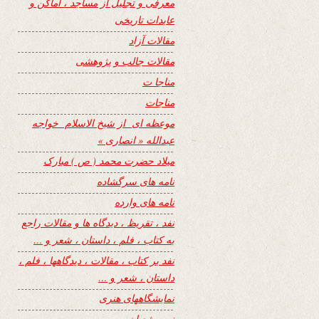
معرفی و تجلیل از مساجد ، اماکن و
عابدات تاریخی
مقالات آزاد
مقالات جالب و پژوهشی
مناجا ت
مناجات
موعظه ای از شیخ الاسلام خواجه
عبدالله « انصاری »
میلاد حضرت محمد ( ص ) مبارک
نامه های سرگشاده
نامه های وارده
نفد ، تقریظ ، دیدگاه ها و مقالات راجع
به کتاب ، فلم ، داستان ، شعر و …
نفد بر کتاب ، مقالات ، دیدگاهها ، فلم ،
داستان ، شعر و …
نمایشگاههای هنری
نیمه شعبان