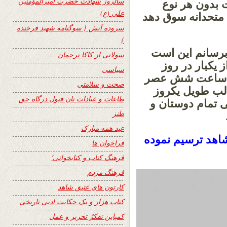
سالروز شهادت حضرت امیرالمؤمنین
 بدون هر نوع
علی (ع)
 متحدانه سوق دهد
سروده آتش { سوگنامه شهید فرخنده
}
 برسانم این است
سولاتی از کاکا ترجمان
 یکبار در روز
سیاسی
تا ساعت شش عصر
صحت و سلامتی
لب طویل یکروز
طاعات و عبادات تان قبول درگاه حق
 تمام دوستان و
طنز
عید همه مبارک
 شاهد ترسیم نموده
فراخوان ها
فرهنگ کتاب و کتابخوانی٬
فرهنگ مردم
کارتون های عتیق شاهد
کتاب هزار و یک حکایت ادبی تاریخی
کمپاین تفکرُ تحریر و عمل