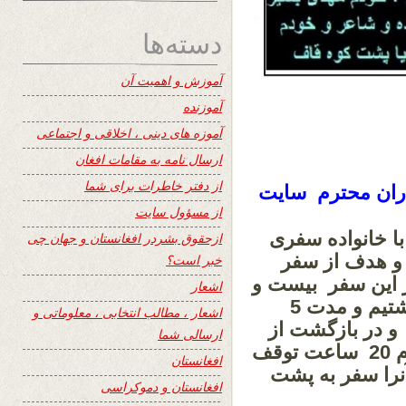
دسته‌ها
آموزش و اهمیت آن
آموزنده
آموزه های دینی ، اخلاقی و اجتماعی
ارسال نامه به مقامات افغان
از دفتر خاطرات برای شما
اران محترم سایت
از مسؤول سایت
ا خانواده سفری
ازحقوق بشردر افغانستان و جهان چی
 و هدف از سفر
خبر است؟
در این سفر بیست و
اشعار
سه ساعت از آمستردام به سدنی پرواز داشتیم و مدت 5
اشعار ، مطالب انتخابی ، معلوماتی و
و در بازگشت از
ارسالی شما
سدنی علاوه از۲۳ ساعت پروازتا آمستردام 20 ساعت توقف
افغانستان
آنرا سفر به پشت
افغانستان و دموکراسی