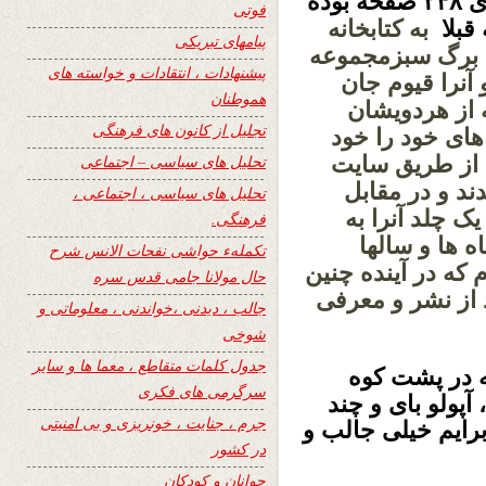
 بوده
فوتی
قبلا
به کتابخانه
پیامهای تبریکی
اب برگ سبزمجموعه
پیشنهادات ، انتقادات و خواسته های
حه میباشد و آنرا قیوم جان
هموطنان
ود ند که از هردویشان
تجلیل از کانون های فرهنگی
های خود را خود
 از طریق سایت
تحلیل های سیاسی – اجتماعی
ند و در مقابل
تحلیل های سیاسی ، اجتماعی ،
ک چلد آنرا به
فرهنگی.
 ماه ها و سالها
تکملهء حواشی نفحات الانس شرح
که در آینده چنین
حال مولانا جامی قدس سره
 از نشر و معرفی
جالب ، دیدنی ،خواندنی ، معلوماتی و
شوخی
جدول کلمات متقاطع ، معما ها و سایر
ه در پشت کوه
سرگرمی های فکری
آپولو بای و چند
جرم ، جنایت ، خونریزی و بی امنیتی
برایم خیلی جالب و
در کشور
جوانان و کودکان