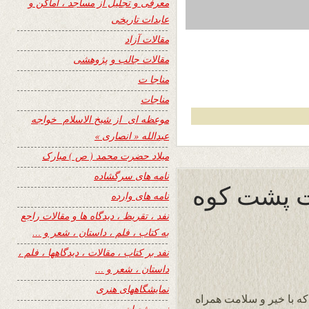
معرفی و تجلیل از مساجد ، اماکن و
عابدات تاریخی
مقالات آزاد
مقالات جالب و پژوهشی
مناجا ت
مناجات
موعظه ای از شیخ الاسلام خواجه
عبدالله « انصاری »
میلاد حضرت محمد ( ص ) مبارک
نامه های سرگشاده
رت پشت کوه
نامه های وارده
نفد ، تقریظ ، دیدگاه ها و مقالات راجع
به کتاب ، فلم ، داستان ، شعر و …
نفد بر کتاب ، مقالات ، دیدگاهها ، فلم ،
داستان ، شعر و …
نمایشگاههای هنری
 با خیر و سلامت همراه
نیمه شعبان