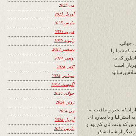
می 2025
آوریل 2025
مارس 2025
فوریه 2025
ژانویه 2025
، جهانی
دسامبر 2024
تم که شما را
نطور که به
نوامبر 2024
هربان است
اکتبر 2024
لام برسانید
سپتامبر 2024
آگوست 2024
جولای 2024
ژوئن 2024
 اینکه بخیر و عافیت به
می 2024
استرالیا و یا بعباره ای
آوریل 2024
س که وقت تان کم بود و
مارس 2024
ار دیگر از شما تشکر