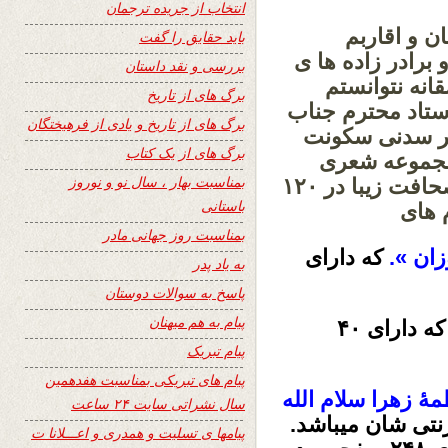
انتخاب از جریده ترجمان
ن و اقاربم
باید حقایق را گفت
 برادر زاده ها ی
بررسی و نقد داستان
انه نتوانستم
برگ های از تاریخ
ستاد محترم جناب
برگ های از تاریخ و یادی از فرهیختگان
شهر سدنی سکونت
برگ های از یک کتاب
 مجموعه شعری
بمناسبت بهار ، سال نو و نوروز
شان را بنام قلب آسیا که اخیر با قطع و صحافت زیبا در ۱۲۰
باستانی
 های
بمناسبت روز جهانی مادر
که دارای
به یاد پدر
پاسخ به سوالات دوستان
پیام به هم میهنان
که دارای ۴۰
پیام تبریک
پیام های تبریکی بمناسبت هفدهمین
ۀ زهرا سلام الله
سال نشراتی سایت ۲۴ ساعت
نتی شان میباشد.
پیامها ی تسلیت و همدری و اعـــلانا ت