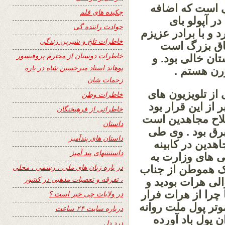
ی است که اضافه
چکیده های قلم
 در آپولو بای
حوادث راننده گی
 و با برادر عزیزم
خاطرات تلخ و شیرین زندگی
تاق بزرگ است
خاطرات دوستان از محترم پروفیسور
ان خالی بود. و
پوهاند استاد میرحسین شاه در باره
بورن هستم .
زحمات شان
از تلویزیون های
خاطرات وطن
 از این قرار بود
خاطراتی از فرهیختگان
لاح مجاهدین است
داستان
رق بود . وی طی
داستان های پندآمیز
هدین در کابینه
داستنتنهای پند آمیز
کی های وزارت به
در باره زبان های ملی ، رسمی ، محلی
ک هموطن از جناب
، تفرقه و تعصبات مذهبی در کشور
لی هرات بودید و
را از هرات فرار
در ولایات چی خبر است ؟
وتر پول ملت روانه
درباره سایت ۲۴ ساعت
ن پول باد آورده
درد دل