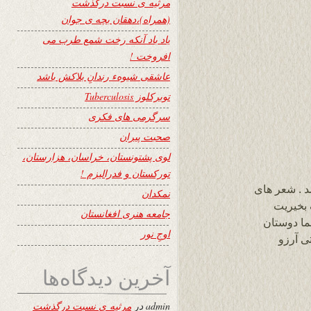
مرثیه ی نسبت درگذشت
(همراه)،دهقان بچه ی جوان
یاد باد آنکه رخت شمع طرب می
افروخت !
عاشقی شیوهء رندانِ بلاکش باشد
توبرکلوز Tuberculosis
سرگرمی های فکری
صحبت پیران
لوی پشتونستان، خراسان، هزارستان،
تورکستان و فدرالیزم !
 . شعر های
نمکدان
 بخیریت
جامعه هنری افغانستان
شما دوستان
اوجِ نور
ی آرزو
آخرین دیدگاه‌ها
admin
در
مرثیه ی نسبت درگذشت