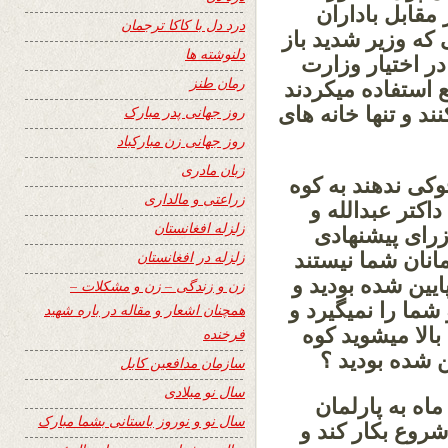
مقابل باداران
درد دل با کاکا ترجمان
که وزیر شدید باز
دلنوشته ها
در اختیار وزارت
رمان طنز
 استفاده میکردند
 و تنها خانه های
روز جهانی پدر مبارک
روز جهانی زن مبارکباد
زبان مادری
وکی ندهند به کوه
زراعتی و مالداری
اکتر عبدالله و
زلزله افغانستان
رای پیشنهادی
زلزله در افغانستان
انان شما نیستند
یین شده بودید و
زن و زندگی – زن و مشکلات –
شما را نمیگیرد و
همچنان اشعار و مقاله در باره شهید
بالا میشوید کوه
فرخنده
 شده بودید ؟
سازمان مدافعین کابل
سال نو میلادی
ماه به پارلمان
سال نو و نوروز باستانی بشما مبارک
روع بکار کند و