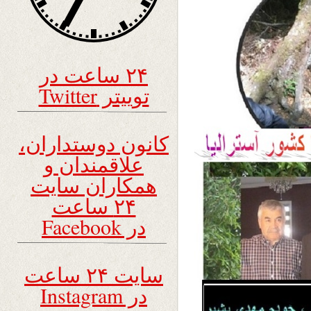
۲۴ ساعت در
توییتر Twitter
کانون دوستداران،
علاقمندان و
همکاران سایت
۲۴ ساعت
در Facebook
سایت ۲۴ ساعت
در Instagram