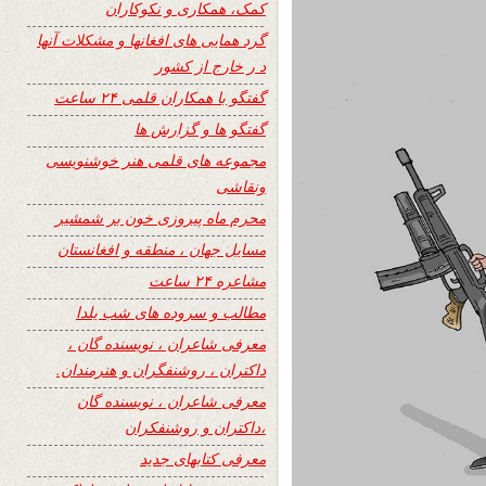
کمک، همکاری و نکوکاران
گرد همایی های افغانها و مشکلات آنها
د ر خارج از کشور
گفتگو با همکاران قلمی ۲۴ ساعت
گفتگو ها و گزارش ها
مجموعه های قلمی هنر خوشنویسی
ونقاشی
محرم ماه پیروزی خون بر شمشیر
مسایل جهان ، منطقه و افغانستان
مشاعره ۲۴ ساعت
مطالب و سروده های شب یلدا
معرفی شاعران ، نویسنده گان ،
داکتران ، روشنفگران و هنرمندان.
معرفی شاعران ، نویسنده گان
،داکتران و روشنفکران
معرفی کتابهای جدید