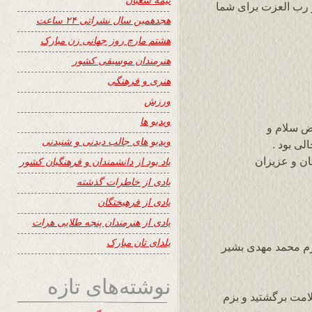
 رب العزت برای شما
هجدهمین سال نشراتی ۲۴ ساعت
هشتم مارچ روز جهانی زن مبارک
هنرمندان موسیقی کشور
هنری و فرهنگی
ورزش
ویدیو ها
ض سلام و
ویدیو های جالب دیدنی و شنیدنی
لی بود .
ان و عزیزان
یاد بود از دانشمندان و فرهنگیان کشور
یادی از خاطرات گذشته
یادی از فرهیختگان
یادی از هنرمندان پنجه طلایی هرات
یلدای تان مبارک
رم محمد مهدی بشیر
نوشته‌های تازه
امت برگشتید و بزم