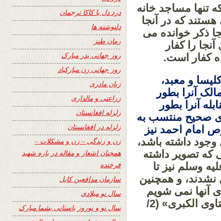
که تنها مساجد خانه
درد دل با کاکا ترجمان
 هستند که در آنجا
دلنوشته ها
جا ذکر خوانده می
رمان طنز
نجا را کفار
روز جهانی پدر مبارک
اه کفار است.
روز جهانی زن مبارکباد
لیسا و معبد،
زبان مادری
الک آنرا بطور
زراعتی و مالداری
له آنرا بطور
زلزله افغانستان
ای صحیح منتسب به
زلزله در افغانستان
 امام احمد نیز
 وجود داشته باشد،
زن و زندگی – زن و مشکلات –
ی که تصویر داشته
همچنان اشعار و مقاله در باره شهید
فرخنده
یه وسلم نیز تا
ل نشدند، و همچنین
سازمان مدافعین کابل
ی آنها نمی شویم
سال نو میلادی
درحالیکه در آنجا تصاویر وجود دارد». « الفتاوی الکبری» (2/
سال نو و نوروز باستانی بشما مبارک