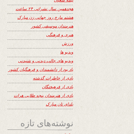
هجدهمین سال نشراتی ۲۴ ساعت
هشتم مارچ روز جهانی زن مبارک
هنرمندان موسیقی کشور
هنری و فرهنگی
ورزش
ویدیو ها
ویدیو های جالب دیدنی و شنیدنی
یاد بود از دانشمندان و فرهنگیان کشور
یادی از خاطرات گذشته
یادی از فرهیختگان
یادی از هنرمندان پنجه طلایی هرات
یلدای تان مبارک
نوشته‌های تازه