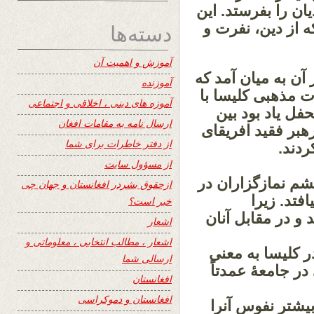
یان را بفرستد. این
دسته‌ها
ه از دین، نفرت و
آموزش و اهمیت آن
آن به میان آمد که
آموزنده
ت مذهبی کلیسا با
آموزه های دینی ، اخلاقی و اجتماعی
فل یاد بود بین
ارسال نامه به مقامات افغان
رهبر فقید افریقای
از دفتر خاطرات برای شما
ردند.
از مسؤول سایت
م نمازگزاران در
ازحقوق بشردر افغانستان و جهان چی
تد. زیرا
خبر است؟
 و در مقابل آنان
اشعار
اشعار ، مطالب انتخابی ، معلوماتی و
ر کلیسا به معنی
ارسالی شما
ر جامعۀ عمدتاً
افغانستان
افغانستان و دموکراسی
یشتر نفوس آنرا