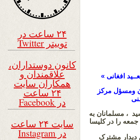
۲۴ ساعت در
توییتر Twitter
کانون دوستداران،
علاقمندان و
ــید افغانی »
همکاران سایت
۲۴ ساعت
ن ومسؤل مرکز
نی
در Facebook
سید ،
مسلمانان به
سایت ۲۴ ساعت
 بار نماز جمعه را در کلیسا
در Instagram
 دیدار مشترک