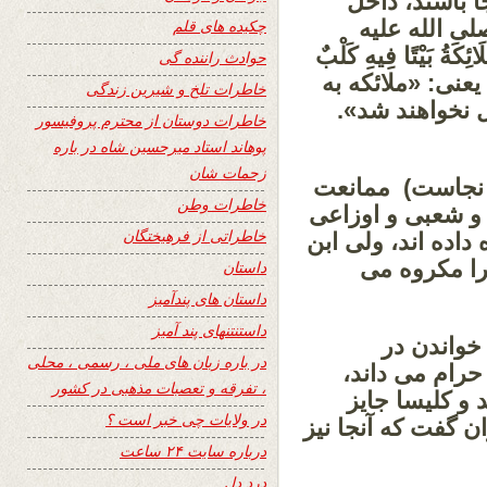
ا باشند، داخل
لی الله علیه
چکیده های قلم
 بَیْتًا فِیهِ کَلْبٌ
حوادث راننده گی
 صُورَةٌ». بخاری (3225) ومسلم (2106)‏. یعنی: «ملائکه به
خاطرات تلخ و شیرین زندگی
 نخواهند شد».
خاطرات دوستان از محترم پروفیسور
پوهاند استاد میرحسین شاه در باره
زحمات شان
ز نجاست) ممانعت
خاطرات وطن
 و شعبی و اوزاعی
خاطراتی از فرهیختگان
داده اند، ولی ابن
را مکروه می
داستان
داستان های پندآمیز
داستنتنهای پند آمیز
 خواندن در
در باره زبان های ملی ، رسمی ، محلی
 حرام می داند،
، تفرقه و تعصبات مذهبی در کشور
 و کلیسا جایز
در ولایات چی خبر است ؟
ان گفت که آنجا نیز
درباره سایت ۲۴ ساعت
درد دل