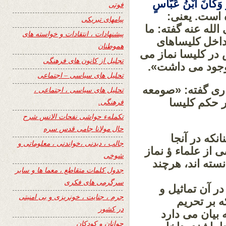
ُ وَکَانَ ابْنُ عَبَّاسٍ
فوتی
 است. یعنی:
پیامهای تبریکی
لله عنه گفته: ما
پیشنهادات ، انتقادات و خواسته های
داخل کلیساهای
هموطنان
در کلیسا نماز می
تجلیل از کانون های فرهنگی
وجود می داشت».
تحلیل های سیاسی – اجتماعی
اری گفته: «صومعه
تحلیل های سیاسی ، اجتماعی ،
ر حکم کلیسا
فرهنگی.
تکملهء حواشی نفحات الانس شرح
حال مولانا جامی قدس سره
نکه در آنجا
جالب ، دیدنی ،خواندنی ، معلوماتی و
ی از علماء
ؤ
نماز
شوخی
نسته اند، هرچند
جدول کلمات متقاطع ، معما ها و سایر
سرگرمی های فکری
در آن تماثیل و
جرم ، جنایت ، خونریزی و بی امنیتی
 بر تحریم
در کشور
 بیان می دارد
جوانان و کودکان