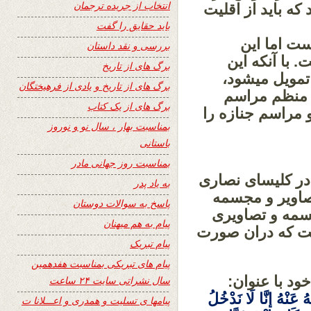
انتخاب از جریده ترجمان
که باید از اقلیت
باید حقایق را گفت
ست اما این
بررسی و نقد داستان
با آنکه این
برگ های از تاریخ
تمویل میشود،
برگ های از تاریخ و یادی از فرهیختگان
ۀ منظم مراسم
برگ های از یک کتاب
مراسم جنازه را
بمناسبت بهار ، سال نو و نوروز
باستانی
بمناسبت روز جهانی مادر
در کلیسای نصاری
به یاد پدر
صاویر و مجسمه
پاسخ به سوالات دوستان
جسمه و تصاویری
پیام به هم میهنان
ت که
دران صورت
پیام تبریک
پیام های تبریکی بمناسبت هفدهمین
خود با عنوان:
سال نشراتی سایت ۲۴ ساعت
َنْهُ إِنَّا لَا نَدْخُلُ
پیامها ی تسلیت و همدری و اعـــلانا ت