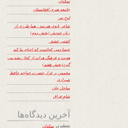
نمکدان
جامعه هنری افغانستان
اوجِ نور
شاعر بانوی هنرمند ، هما طرزی از
زبان خودش (بخش دوم)
کشتی عشق
عیسا دمی کجاست که احیای ما کند
هویت و فرهنگ هرات از کجا ریشه می
گیرد(بخش هفتم)
مخمس بر غزل حضرت خواجه حافظ
شیرازی
ساحلِ جان
شامِ فراق
آخرین دیدگاه‌ها
admin
در
نمکدان