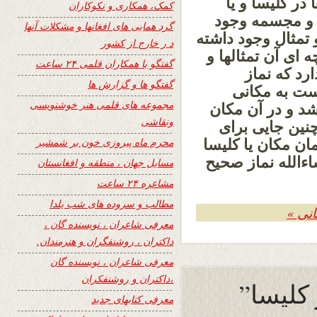
 در کلیسا و یا
کمک، همکاری و نکوکاران
ر و مجسمه وجود
گرد همایی های افغانها و مشکلات آنها
 تمثال وجود داشته
د ر خارج از کشور
ه ای آن تمثالها و
گفتگو با همکاران قلمی ۲۴ ساعت
رد که نماز
گفتگو ها و گزارش ها
است به مکانی
مجموعه های قلمی هنر خوشنویسی
شد و در آن مکان
ونقاشی
 چنین جایی برای
محرم ماه پیروزی خون بر شمشیر
ان مکان یا کلیسا
شاءالله نماز صحیح
مسایل جهان ، منطقه و افغانستان
مشاعره ۲۴ ساعت
مطالب و سروده های شب یلدا
انی »
معرفی شاعران ، نویسنده گان ،
داکتران ، روشنفگران و هنرمندان.
معرفی شاعران ، نویسنده گان
،داکتران و روشنفکران
 کلیسا”
معرفی کتابهای جدید