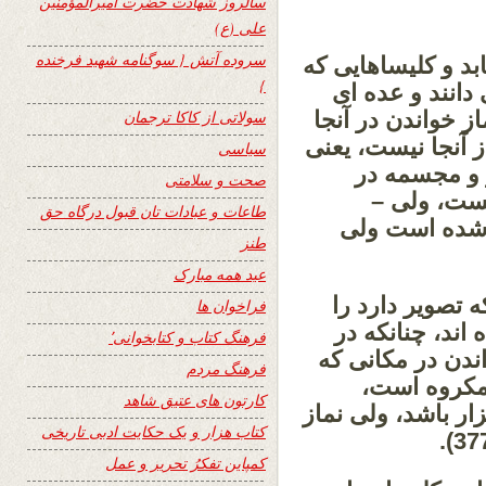
سالروز شهادت حضرت امیرالمؤمنین
علی (ع)
سروده آتش { سوگنامه شهید فرخنده
بد و کلیساهایی که
}
دانند و عده ای
از خواندن در آنجا
سولاتی از کاکا ترجمان
ز آنجا نیست، یعنی
سیاسی
 و مجسمه در
صحت و سلامتی
یست، ولی –
طاعات و عبادات تان قبول درگاه حق
ه شده است ولی
طنز
عید همه مبارک
ه تصویر دارد را
فراخوان ها
اند، چنانکه در
فرهنگ کتاب و کتابخوانی٬
اندن در مکانی که
فرهنگ مردم
 مکروه است،
کارتون های عتیق شاهد
ار باشد، ولی نماز
کتاب هزار و یک حکایت ادبی تاریخی
کمپاین تفکرُ تحریر و عمل