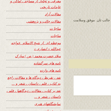
معرفی و تجلیل از مساجد ، اماکن و
عابدات تاریخی
مقالات آزاد
 جالب تان. موفق وسلامت
مقالات جالب و پژوهشی
مناجا ت
مناجات
موعظه ای از شیخ الاسلام خواجه
عبدالله « انصاری »
میلاد حضرت محمد ( ص ) مبارک
نامه های سرگشاده
نامه های وارده
نفد ، تقریظ ، دیدگاه ها و مقالات راجع
به کتاب ، فلم ، داستان ، شعر و …
نفد بر کتاب ، مقالات ، دیدگاهها ، فلم ،
داستان ، شعر و …
نمایشگاههای هنری
نیمه شعبان