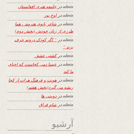
admin
در
جامعه هنری افغانستان
admin
در
اوجِ نور
admin
در
شاعر بانوی هنرمند ، هما
طرزی از زبان خودش (بخش دوم)
admin
در
” اگر کودک درونم حرف
بزند “
admin
در
کشتی عشق
admin
در
عیسا دمی کجاست که احیای
ما کند
admin
در
هویت و فرهنگ هرات از کجا
ریشه می گیرد(بخش هفتم)
admin
در
دوبیتی ها
admin
در
شامِ فراق
آرشیو