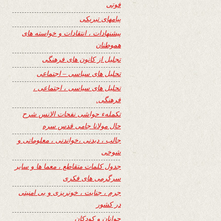
فوتی
پیامهای تبریکی
پیشنهادات ، انتقادات و خواسته های
هموطنان
تجلیل از کانون های فرهنگی
تحلیل های سیاسی – اجتماعی
تحلیل های سیاسی ، اجتماعی ،
فرهنگی.
تکملهء حواشی نفحات الانس شرح
حال مولانا جامی قدس سره
جالب ، دیدنی ،خواندنی ، معلوماتی و
شوخی
جدول کلمات متقاطع ، معما ها و سایر
سرگرمی های فکری
جرم ، جنایت ، خونریزی و بی امنیتی
در کشور
جوانان و کودکان