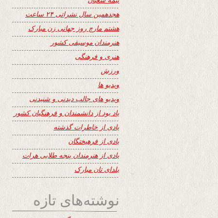
هجدهمین سال نشراتی ۲۴ ساعت
هشتم مارچ روز جهانی زن مبارک
هنرمندان موسیقی کشور
هنری و فرهنگی
ورزش
ویدیو ها
ویدیو های جالب دیدنی و شنیدنی
یاد بود از دانشمندان و فرهنگیان کشور
یادی از خاطرات گذشته
یادی از فرهیختگان
یادی از هنرمندان پنجه طلایی هرات
یلدای تان مبارک
نوشته‌های تازه