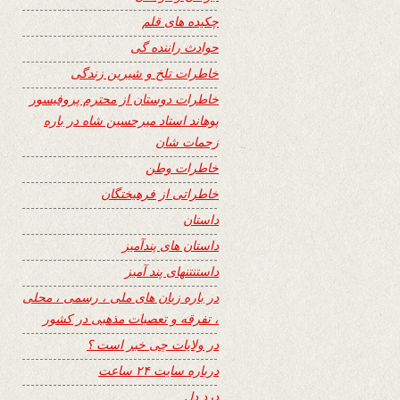
چکیده های قلم
حوادث راننده گی
خاطرات تلخ و شیرین زندگی
خاطرات دوستان از محترم پروفیسور
پوهاند استاد میرحسین شاه در باره
زحمات شان
خاطرات وطن
خاطراتی از فرهیختگان
داستان
داستان های پندآمیز
داستنتنهای پند آمیز
در باره زبان های ملی ، رسمی ، محلی
، تفرقه و تعصبات مذهبی در کشور
در ولایات چی خبر است ؟
درباره سایت ۲۴ ساعت
درد دل