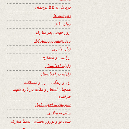
درد دل با کاکا ترجمان
دلنوشته ها
رمان طنز
روز جهانی پدر مبارک
روز جهانی زن مبارکباد
زبان مادری
زراعتی و مالداری
زلزله افغانستان
زلزله در افغانستان
زن و زندگی – زن و مشکلات –
همچنان اشعار و مقاله در باره شهید
فرخنده
سازمان مدافعین کابل
سال نو میلادی
سال نو و نوروز باستانی بشما مبارک