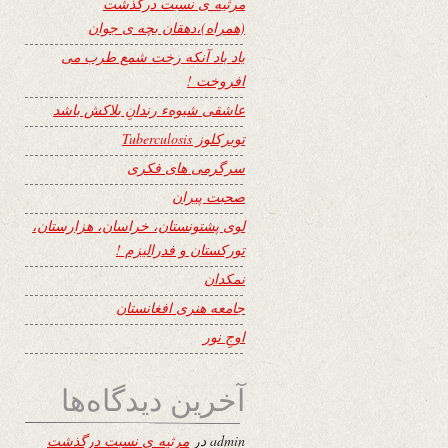
مرثیه ی نسبت درگذشت
(همراه)،دهقان بچه ی جوان
یاد باد آنکه رخت شمع طرب می
افروخت !
عاشقی شیوهء رندانِ بلاکش باشد
توبرکلوز Tuberculosis
سرگرمی های فکری
صحبت پیران
لوی پشتونستان، خراسان، هزارستان،
تورکستان و فدرالیزم !
نمکدان
جامعه هنری افغانستان
اوجِ نور
آخرین دیدگاه‌ها
admin
در
مرثیه ی نسبت درگذشت