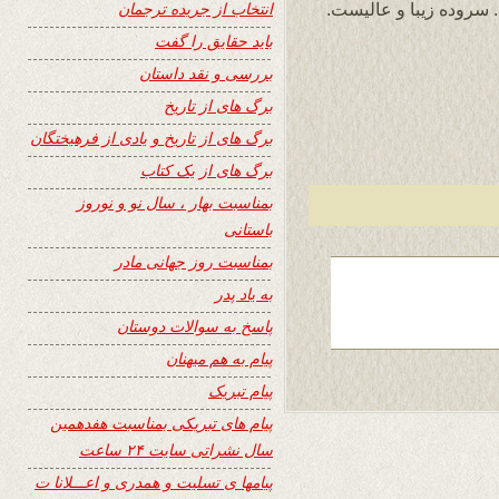
انتخاب از جریده ترجمان
 سروده زیبا و عالیست.
باید حقایق را گفت
بررسی و نقد داستان
برگ های از تاریخ
برگ های از تاریخ و یادی از فرهیختگان
برگ های از یک کتاب
بمناسبت بهار ، سال نو و نوروز
باستانی
بمناسبت روز جهانی مادر
به یاد پدر
پاسخ به سوالات دوستان
پیام به هم میهنان
پیام تبریک
پیام های تبریکی بمناسبت هفدهمین
سال نشراتی سایت ۲۴ ساعت
پیامها ی تسلیت و همدری و اعـــلانا ت