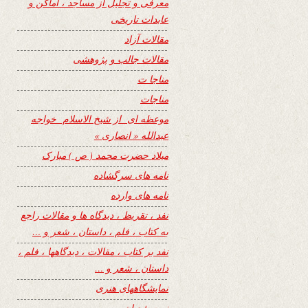
معرفی و تجلیل از مساجد ، اماکن و
عابدات تاریخی
مقالات آزاد
مقالات جالب و پژوهشی
مناجا ت
مناجات
موعظه ای از شیخ الاسلام خواجه
عبدالله « انصاری »
میلاد حضرت محمد ( ص ) مبارک
نامه های سرگشاده
نامه های وارده
نفد ، تقریظ ، دیدگاه ها و مقالات راجع
به کتاب ، فلم ، داستان ، شعر و …
نفد بر کتاب ، مقالات ، دیدگاهها ، فلم ،
داستان ، شعر و …
نمایشگاههای هنری
نیمه شعبان