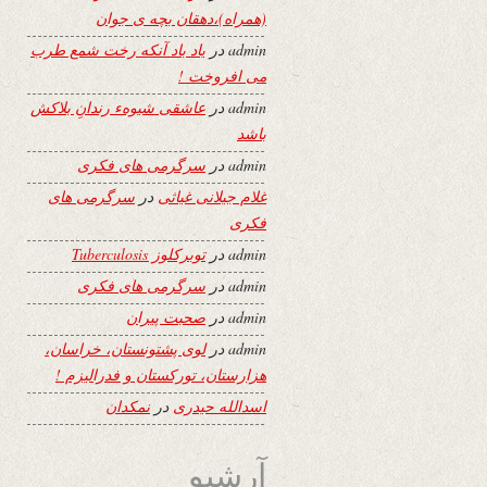
(همراه)،دهقان بچه ی جوان
admin
در
یاد باد آنکه رخت شمع طرب
می افروخت !
admin
در
عاشقی شیوهء رندانِ بلاکش
باشد
admin
در
سرگرمی های فکری
غلام جیلانی غیاثی
در
سرگرمی های
فکری
admin
در
توبرکلوز Tuberculosis
admin
در
سرگرمی های فکری
admin
در
صحبت پیران
admin
در
لوی پشتونستان، خراسان،
هزارستان، تورکستان و فدرالیزم !
اسدالله حیدری
در
نمکدان
آرشیو