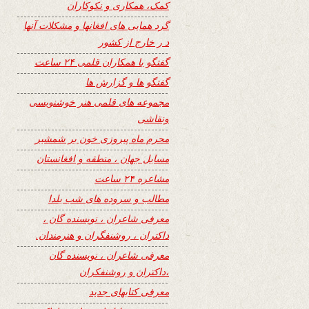
کمک، همکاری و نکوکاران
گرد همایی های افغانها و مشکلات آنها
د ر خارج از کشور
گفتگو با همکاران قلمی ۲۴ ساعت
گفتگو ها و گزارش ها
مجموعه های قلمی هنر خوشنویسی
ونقاشی
محرم ماه پیروزی خون بر شمشیر
مسایل جهان ، منطقه و افغانستان
مشاعره ۲۴ ساعت
مطالب و سروده های شب یلدا
معرفی شاعران ، نویسنده گان ،
داکتران ، روشنفگران و هنرمندان.
معرفی شاعران ، نویسنده گان
،داکتران و روشنفکران
معرفی کتابهای جدید