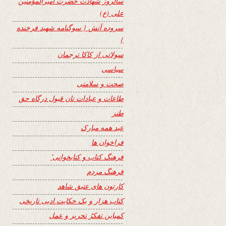
سالروز شهادت حضرت امیرالمؤمنین
علی (ع)
سروده آتش { سوگنامه شهید فرخنده
}
سولاتی از کاکا ترجمان
سیاسی
صحت و سلامتی
طاعات و عبادات تان قبول درگاه حق
طنز
عید همه مبارک
فراخوان ها
فرهنگ کتاب و کتابخوانی٬
فرهنگ مردم
کارتون های عتیق شاهد
کتاب هزار و یک حکایت ادبی تاریخی
کمپاین تفکرُ تحریر و عمل