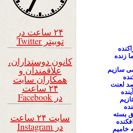
۲۴ ساعت در
توییتر Twitter
اکنده
ما زنده
کانون دوستداران،
علاقمندان و
می سازیم
همکاران سایت
نده
صد لعنت
۲۴ ساعت
ینده
در Facebook
تازیم
نده
ق بسته
سایت ۲۴ ساعت
فکنده
در Instagram
ه خامیم