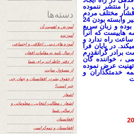
را منتشر ننموده
دسته‌ها
اقشار مختلف مردم
نموده است . آنچه درخود توجه می باشد غیر وابسته بودن 24
وده و زبان سریع
آموزش و اهمیت آن
ه هاییست که آنرا
آموزنده
تمایز می سازد. تبیعض و دورنگی در 24 ساعت راه ندارد و
آموزه های دینی ، اخلاقی و اجتماعی
کند. در پایان فرا
 ساعت را خدمت برادر گرانقدرم
ارسال نامه به مقامات افغان
ی ، خواننده گان
از دفتر خاطرات برای شما
 تهنیت عرض نموده
از مسؤول سایت
مه خدمتگذاران و
ت
ازحقوق بشردر افغانستان و جهان چی
خبر است؟
اشعار
اشعار ، مطالب انتخابی ، معلوماتی و
ارسالی شما
افغانستان
افغانستان و دموکراسی