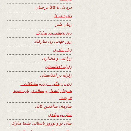
درد دل با کاکا ترجمان
دلنوشته ها
رمان طنز
روز جهانی پدر مبارک
روز جهانی زن مبارکباد
زبان مادری
زراعتی و مالداری
زلزله افغانستان
زلزله در افغانستان
زن و زندگی – زن و مشکلات –
همچنان اشعار و مقاله در باره شهید
فرخنده
سازمان مدافعین کابل
سال نو میلادی
سال نو و نوروز باستانی بشما مبارک