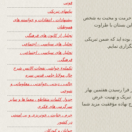
فوتی
پیامهای تبریکی
ض حرمت و محبت به شخص
پیشنهادات ، انتقادات و خواسته های
ین بستان با طراوت
هموطنان
تجلیل از کانون های فرهنگی
بوده اید که ضمن تبریکی
تحلیل های سیاسی – اجتماعی
گزاری نمایم.
تحلیل های سیاسی ، اجتماعی ،
فرهنگی.
تکملهء حواشی نفحات الانس شرح
حال مولانا جامی قدس سره
جالب ، دیدنی ،خواندنی ، معلوماتی و
ر فرا رسیدن هفتمین بهار
شوخی
خدمت شما تبریک و تهنیت عرض
جدول کلمات متقاطع ، معما ها و سایر
رج نهاده مؤفقیت مزید شما
سرگرمی های فکری
جرم ، جنایت ، خونریزی و بی امنیتی
در کشور
جوانان و کودکان