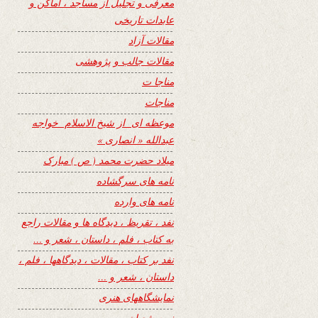
معرفی و تجلیل از مساجد ، اماکن و
عابدات تاریخی
مقالات آزاد
مقالات جالب و پژوهشی
مناجا ت
مناجات
موعظه ای از شیخ الاسلام خواجه
عبدالله « انصاری »
میلاد حضرت محمد ( ص ) مبارک
نامه های سرگشاده
نامه های وارده
نفد ، تقریظ ، دیدگاه ها و مقالات راجع
به کتاب ، فلم ، داستان ، شعر و …
نفد بر کتاب ، مقالات ، دیدگاهها ، فلم ،
داستان ، شعر و …
نمایشگاههای هنری
نیمه شعبان