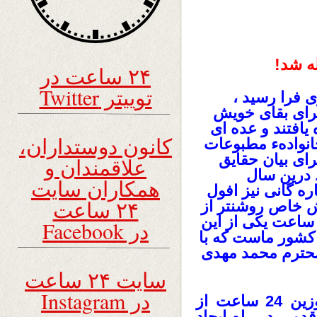
ه شد!
۲۴ ساعت در
توییتر Twitter
 فرا رسید ،
برای بقای خویش
یافتند و عده ای
کانون دوستداران،
خانوادهء مطبوعات
رای بیان حقایق
علاقمندان و
 درین سال
همکاران سایت
ره گانی نیز افول
۲۴ ساعت
شش خاص روشنتر از
ساعت یکی از این
در Facebook
کشور ماست که با
محترم محمد مهدی
سایت ۲۴ ساعت
در Instagram
برای فرهنگیان کشور موجودیت سایت وزین 24 ساعت از
دمی در راه ایجاد