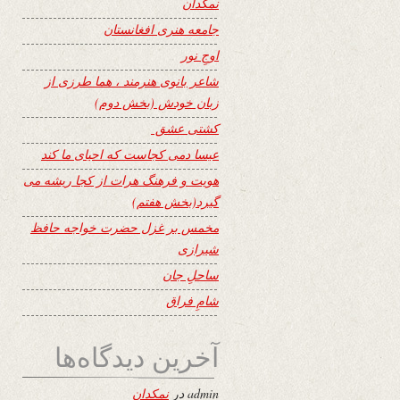
نمکدان
جامعه هنری افغانستان
اوجِ نور
شاعر بانوی هنرمند ، هما طرزی از
زبان خودش (بخش دوم)
کشتی عشق
عیسا دمی کجاست که احیای ما کند
هویت و فرهنگ هرات از کجا ریشه می
گیرد(بخش هفتم)
مخمس بر غزل حضرت خواجه حافظ
شیرازی
ساحلِ جان
شامِ فراق
آخرین دیدگاه‌ها
admin
در
نمکدان