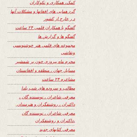
کمک، همکاری و نکوکاران
گرد همایی های افغانها و مشکلات آنها
د ر خارج از کشور
گفتگو با همکاران قلمی ۲۴ ساعت
گفتگو ها و گزارش ها
مجموعه های قلمی هنر خوشنویسی
ونقاشی
محرم ماه پیروزی خون بر شمشیر
مسایل جهان ، منطقه و افغانستان
مشاعره ۲۴ ساعت
مطالب و سروده های شب یلدا
معرفی شاعران ، نویسنده گان ،
داکتران ، روشنفگران و هنرمندان.
معرفی شاعران ، نویسنده گان
،داکتران و روشنفکران
معرفی کتابهای جدید