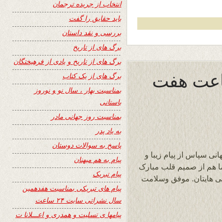
انتخاب از جریده ترجمان
باید حقایق را گفت
بررسی و نقد داستان
برگ های از تاریخ
برگ های از تاریخ و یادی از فرهیختگان
ساعت هفت
برگ های از یک کتاب
بمناسبت بهار ، سال نو و نوروز
باستانی
بمناسبت روز جهانی مادر
به یاد پدر
پاسخ به سوالات دوستان
نی سپاس از پیام زیبا و
پیام به هم میهنان
وز سایت ۲۴ ساعت بشما هم از صمیم قلب مبارک
پیام تبریک
یی هایتان. موفق وسلامت
پیام های تبریکی بمناسبت هفدهمین
سال نشراتی سایت ۲۴ ساعت
پیامها ی تسلیت و همدری و اعـــلانا ت