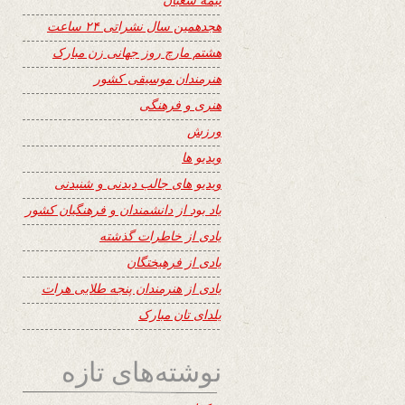
هجدهمین سال نشراتی ۲۴ ساعت
هشتم مارچ روز جهانی زن مبارک
هنرمندان موسیقی کشور
هنری و فرهنگی
ورزش
ویدیو ها
ویدیو های جالب دیدنی و شنیدنی
یاد بود از دانشمندان و فرهنگیان کشور
یادی از خاطرات گذشته
یادی از فرهیختگان
یادی از هنرمندان پنجه طلایی هرات
یلدای تان مبارک
نوشته‌های تازه