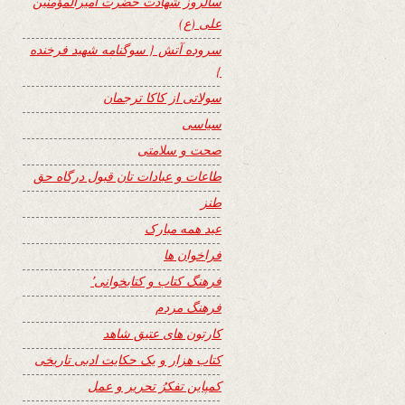
سالروز شهادت حضرت امیرالمؤمنین
علی (ع)
سروده آتش { سوگنامه شهید فرخنده
}
سولاتی از کاکا ترجمان
سیاسی
صحت و سلامتی
طاعات و عبادات تان قبول درگاه حق
طنز
عید همه مبارک
فراخوان ها
فرهنگ کتاب و کتابخوانی٬
فرهنگ مردم
کارتون های عتیق شاهد
کتاب هزار و یک حکایت ادبی تاریخی
کمپاین تفکرُ تحریر و عمل