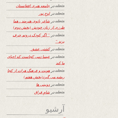
admin
در
جامعه هنری افغانستان
admin
در
اوجِ نور
admin
در
شاعر بانوی هنرمند ، هما
طرزی از زبان خودش (بخش دوم)
admin
در
” اگر کودک درونم حرف
بزند “
admin
در
کشتی عشق
admin
در
عیسا دمی کجاست که احیای
ما کند
admin
در
هویت و فرهنگ هرات از کجا
ریشه می گیرد(بخش هفتم)
admin
در
دوبیتی ها
admin
در
شامِ فراق
آرشیو